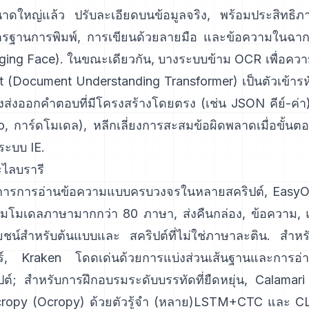
นาดใหญ่แล้ว ปรับละเอียดบนข้อมูลจริง, พร้อมประสิทธิภาพ
ฐานการพิมพ์, การเขียนด้วยลายมือ และข้อความในฉาก (ดู
ging Face
). ในขณะเดียวกัน, บางระบบข้าม OCR เพื่อควา
t (Document Understanding Transformer)
เป็นตัวเข้าร
ึ่งส่งออกคำตอบที่มีโครงสร้างโดยตรง (เช่น JSON คีย์-ค่
o
,
การ์ดโมเดล
), หลีกเลี่ยงการสะสมข้อผิดพลาดเมื่อขั้
ระบบ IE.
ะไลบรารี
การการอ่านข้อความแบบครบวงจรในหลายสคริปต์,
Easy
้อมโมเดลภาษามากกว่า 80 ภาษา, ส่งคืนกล่อง, ข้อความ, 
ยชน์สำหรับต้นแบบและ สคริปต์ที่ไม่ใช่ภาษาละติน. สำห
์,
Kraken
โดดเด่นด้วยการแบ่งส่วนเส้นฐานและการอ่า
ปต์; สำหรับการฝึกอบรมระดับบรรทัดที่ยืดหยุ่น,
Calamari
ropy (
Ocropy
) ด้วยตัวรู้จำ (หลาย)LSTM+CTC และ C