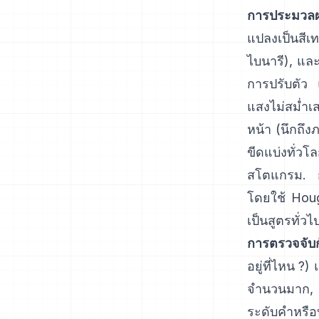
การประมวลผล
แปลงเป็นสี
ไบนารี), แล
การปรับตัว
แสงไม่สม่ำเ
หน้า (นึกถึง
ขีดแบ่งทั่วโ
สโตแกรม. กา
โดยใช้ Hou
เป็นสูตรทั่
การตรวจจับกั
อยู่ที่ไหน ?
จำนวนมาก, ต
ระดับคำหรือ