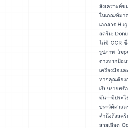
สังเคราะห์ข
ในเกณฑ์มาตร
เอกสาร Hug
สตรีม:
Donu
ไม่มี OCR ซ
รูปภาพ (
rep
ต่างหากป้อน
เครื่องมือแล
หากคุณต้อง
เรียบง่ายพร
มั่น—มีประโ
ประวัติศาสตร
คำนึงถึงสคริ
สายเลือด Oc