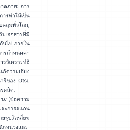
อาดภาพ: การ
รทำให้เป็น
คลุมทั่วโลก,
บเอกสารที่มี
งกันไป ภายใน
่าการกำหนดค่า
ารวิเคราะห์ฮิ
แก้ความเอียง
นารีของ Otsu
รผลิต.
วาม
(ข้อความ
ิและการสแกน
ยรูปสี่เหลี่ยม
หนักหน่วงและ