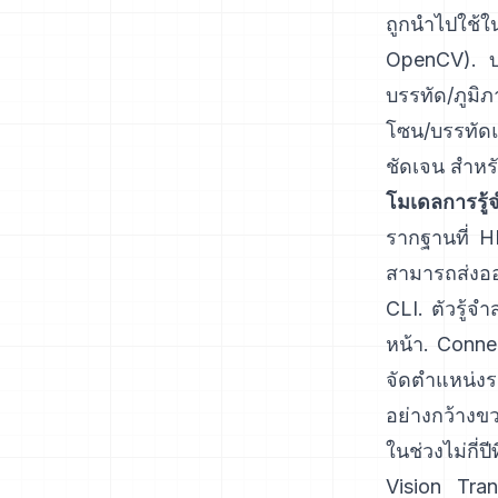
ถูกนำไปใช้ใ
OpenCV
). 
บรรทัด/ภูมิ
โซน/บรรทัดแ
ชัดเจน สำหรั
โมเดลการรู้จ
รากฐานที่ H
สามารถส่งออ
CLI. ตัวรู้จ
หน้า.
Connec
จัดตำแหน่งร
อย่างกว้างข
ในช่วงไม่กี่
Vision Tran