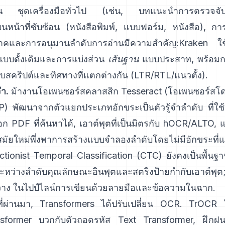
น ชุดเครื่องมือทั่วไป (เช่น,
บทแนะนำการตรวจจั
บนหน้าที่ซับซ้อน (หนังสือพิมพ์, แบบฟอร์ม, หนังสือ), ก
ภาคและการอนุมานลำดับการอ่านมีความสำคัญ:
Kraken
ใ
บบดั้งเดิมและการแบ่งส่วน
เส้นฐาน
แบบประสาท, พร้อมกา
บสคริปต์และทิศทางที่แตกต่างกัน (LTR/RTL/แนวตั้ง).
ำ.
ม้างานโอเพนซอร์สคลาสสิก
Tesseract
(โอเพนซอร์สโด
P) พัฒนาจากตัวแยกประเภทอักขระเป็นตัวรู้จำลำดับ ที่
ก PDF ที่ค้นหาได้,
เอาต์พุตที่เป็นมิตรกับ hOCR/ALTO
, 
ำสมัยใหม่พึ่งพาการสร้างแบบจำลองลำดับโดยไม่มีอักขระที่แบ
tionist Temporal Classification (CTC)
ยังคงเป็นพื้นฐา
ะหว่างลำดับคุณลักษณะอินพุตและสตริงป้ายกำกับเอาต์พุ
วาง ในไปป์ไลน์การเขียนด้วยลายมือและข้อความในฉาก.
ปีที่ผ่านมา, Transformers ได้ปรับเปลี่ยน OCR.
TrOCR
sformer บวกกับตัวถอดรหัส Text Transformer, ฝึกฝน