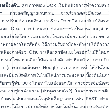
เบื้องต้น.
คุณภาพของ OCR เริ่มต้นด้วยการทำความสะ
เทา, การลดสัญญาณรบกวน,
การกำหนดค่าขีดแบ่ง
(กา
ะการปรับแก้ความเอียง. บทเรียน OpenCV แบบบัญญัติครอบ
และ
Otsu
การกำหนดค่าขีดแบ่ง—ซึ่งเป็นส่วนสำคัญสำหรั
สมอหรือฮิสโตแกรมแบบสองโหมด. เมื่อความสว่างแตกต่า
ภาพถ่ายจากโทรศัพท์), วิธีการปรับตัวมักจะทำงานได้ดีกว
ลกเพียงค่าเดียว; Otsu จะเลือกค่าขีดแบ่งโดยอัตโนมัติโดยก
รแก้ไขความเอียงก็มีความสำคัญเท่าเทียมกัน: การปรับ
gh (
การแปลงเส้นตรง Hough
) ควบคู่กับการทำให้เป็นไบ
วไปและมีประสิทธิภาพในไปป์ไลน์การประมวลผลเบื้องต้นในกา
บการรู้จำ.
OCR โดยทั่วไปแบ่งออกเป็น
การตรวจจับข้อค
) และ
การรู้จำข้อความ
(มันพูดว่าอะไร?). ในฉากธรรมชาต
ัวตรวจจับแบบคอนโวลูชันเต็มรูปแบบ เช่น
EAST
ทำนา
บรรทัดได้อย่างมีประสิทธิภาพโดยไม่มีขั้นตอนการเสนอที่