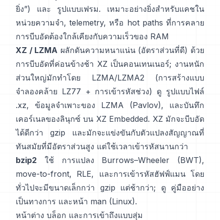
ยิ่ง”) และ
รูปแบบเฟรม
. เหมาะอย่างยิ่งสำหรับแคชใน
หน่วยความจำ, telemetry, หรือ hot paths ที่การคลาย
การบีบอัดต้องใกล้เคียงกับความเร็วของ RAM
XZ / LZMA
ผลักดันความหนาแน่น (อัตราส่วนที่ดี) ด้วย
การบีบอัดที่ค่อนข้างช้า XZ เป็นคอนเทนเนอร์; งานหนัก
ส่วนใหญ่มักทำโดย LZMA/LZMA2 (การสร้างแบบ
จำลองคล้าย LZ77 + การเข้ารหัสช่วง) ดู
รูปแบบไฟล์
.xz
,
ข้อมูลจำเพาะของ LZMA (Pavlov)
, และบันทึก
เคอร์เนลของลินุกซ์
บน XZ Embedded
. XZ มักจะบีบอัด
ได้ดีกว่า gzip และมักจะแข่งขันกับตัวแปลงสัญญาณที่
ทันสมัยที่มีอัตราส่วนสูง แต่ใช้เวลาเข้ารหัสนานกว่า
bzip2
ใช้
การแปลง Burrows–Wheeler (BWT)
,
move-to-front, RLE, และการเข้ารหัสฮัฟฟ์แมน โดย
ทั่วไปจะมีขนาดเล็กกว่า gzip แต่ช้ากว่า; ดู
คู่มืออย่าง
เป็นทางการ
และหน้า man
(Linux)
.
หน้าต่าง บล็อก และการเข้าถึงแบบสุ่ม