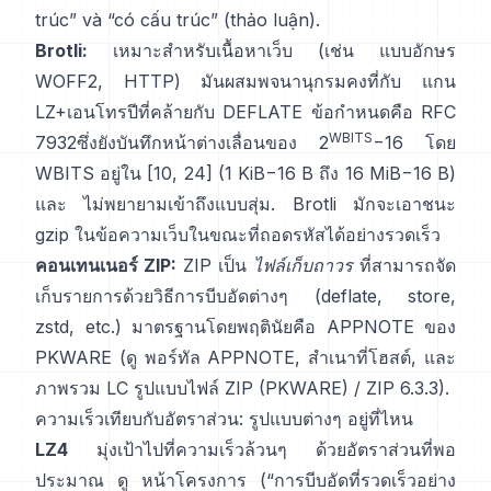
trúc” và “có cấu trúc”
(thảo luận)
.
Brotli:
เหมาะสำหรับเนื้อหาเว็บ (เช่น แบบอักษร
WOFF2, HTTP) มันผสมพจนานุกรมคงที่กับ แกน
LZ+เอนโทรปีที่คล้ายกับ DEFLATE ข้อกำหนดคือ
RFC
WBITS
7932
ซึ่งยังบันทึกหน้าต่างเลื่อนของ 2
−16 โดย
WBITS อยู่ใน [10, 24] (1 KiB−16 B ถึง 16 MiB−16 B)
และ
ไม่พยายามเข้าถึงแบบสุ่ม
. Brotli มักจะเอาชนะ
gzip ในข้อความเว็บในขณะที่ถอดรหัสได้อย่างรวดเร็ว
คอนเทนเนอร์ ZIP:
ZIP เป็น
ไฟล์เก็บถาวร
ที่สามารถจัด
เก็บรายการด้วยวิธีการบีบอัดต่างๆ (deflate, store,
zstd, etc.) มาตรฐานโดยพฤตินัยคือ APPNOTE ของ
PKWARE (ดู
พอร์ทัล APPNOTE
,
สำเนาที่โฮสต์
, และ
ภาพรวม LC
รูปแบบไฟล์ ZIP (PKWARE)
/
ZIP 6.3.3
).
ความเร็วเทียบกับอัตราส่วน: รูปแบบต่างๆ อยู่ที่ไหน
LZ4
มุ่งเป้าไปที่ความเร็วล้วนๆ ด้วยอัตราส่วนที่พอ
ประมาณ ดู
หน้าโครงการ
(“การบีบอัดที่รวดเร็วอย่าง