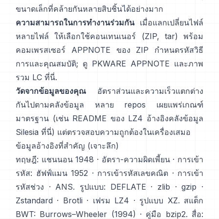
ขนาดเล็กที่คล้ายกันหลายสิบชิ้นได้อย่างมาก
ความสามารถในการทำงานร่วมกัน
เมื่อแลกเปลี่ยนไฟล์
หลายไฟล์ ให้เลือกใช้คอนเทนเนอร์ (ZIP, tar) พร้อม
คอมเพรสเซอร์ APPNOTE ของ ZIP กำหนดรหัสวิธี
การและคุณสมบัติ; ดู
PKWARE APPNOTE
และภาพ
รวม LC
ที่นี่
.
วัดจากข้อมูลของคุณ
อัตราส่วนและความเร็วแตกต่าง
กันไปตามคลังข้อมูล หลาย repos เผยแพร่เกณฑ์
มาตรฐาน (เช่น README ของ LZ4 อ้างอิงคลังข้อมูล
Silesia
ที่นี่
) แต่ตรวจสอบความถูกต้องในเครื่องเสมอ
ข้อมูลอ้างอิงที่สำคัญ (เจาะลึก)
ทฤษฎี:
แชนนอน 1948
·
อัตรา-ความผิดเพี้ยน
· การเข้า
รหัส:
ฮัฟฟ์แมน 1952
·
การเข้ารหัสเลขคณิต
·
การเข้า
รหัสช่วง
·
ANS
. รูปแบบ:
DEFLATE
·
zlib
·
gzip
·
Zstandard
·
Brotli
·
เฟรม LZ4
·
รูปแบบ XZ
. สแต็ก
BWT:
Burrows–Wheeler (1994)
·
คู่มือ bzip2
. สื่อ: