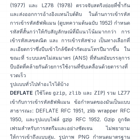
(1977)
และ LZ78 (1978) ตรวจจับสตริงย่อยที่ซ้ำกัน
และส่งออกการอ้างอิงแทนไบต์ดิบ ในด้านการเข้ารหัส
การเข้ารหัสฮัฟฟ์แมน
(ดูบทความต้นฉบับ
1952
) กำหนด
รหัสที่สั้นกว่าให้กับสัญลักษณ์ที่มีแนวโน้มมากกว่า
การ
เข้ารหัสเลขคณิต
และ
การเข้ารหัสช่วง
เป็นทางเลือกที่
ละเอียดกว่าซึ่งบีบเข้าใกล้ขีดจำกัดเอนโทรปีมากขึ้น ใน
ขณะที่
ระบบเลขไม่สมมาตร (ANS)
ที่ทันสมัยบรรลุการ
บีบอัดที่คล้ายกันด้วยการใช้งานที่ขับเคลื่อนด้วยตารางที่
รวดเร็ว
รูปแบบทั่วไปทำอะไรได้บ้าง
DEFLATE
(ใช้โดย
,
และ
) รวม LZ77
gzip
zlib
ZIP
เข้ากับการเข้ารหัสฮัฟฟ์แมน ข้อกำหนดของมันเป็นแบบ
สาธารณะ: DEFLATE
RFC 1951
, zlib wrapper
RFC
1950
, และรูปแบบไฟล์ gzip
RFC 1952
. Gzip ถูกจัด
เฟรมสำหรับการสตรีมและอย่างชัดเจน
ไม่พยายาม
ให้การเข้าถึงแบบสุ่ม
. รูปภาพ PNG กำหนดมาตรฐาน