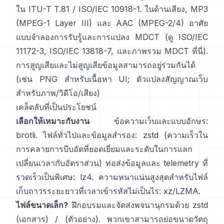
ใน
ITU-T T.81 / ISO/IEC 10918-1
. ในด้านเสียง, MP3
(MPEG-1 Layer III) และ AAC (MPEG-2/4) อาศัย
แบบจำลองการรับรู้และการแปลง MDCT (ดู
ISO/IEC
11172-3
,
ISO/IEC 13818-7
, และภาพรวม MDCT
ที่นี่
).
การสูญเสียและไม่สูญเสียข้อมูลสามารถอยู่ร่วมกันได้
(เช่น PNG สำหรับเนื้อหา UI; ตัวแปลงสัญญาณเว็บ
สำหรับภาพ/วิดีโอ/เสียง)
เคล็ดลับที่เป็นประโยชน์
เลือกให้เหมาะกับงาน
ข้อความเว็บและแบบอักษร:
brotli
. ไฟล์ทั่วไปและข้อมูลสำรอง:
zstd
(ความเร็วใน
การคลายการบีบอัดที่ยอดเยี่ยมและระดับในการแลก
เปลี่ยนเวลากับอัตราส่วน) ท่อส่งข้อมูลและ telemetry ที่
รวดเร็วเป็นพิเศษ:
lz4
. ความหนาแน่นสูงสุดสำหรับไฟล์
เก็บถาวรระยะยาวที่เวลาเข้ารหัสไม่เป็นไร:
xz/LZMA
.
ไฟล์ขนาดเล็ก?
ฝึกอบรมและจัดส่งพจนานุกรมด้วย zstd
(เอกสาร)
/
(ตัวอย่าง)
. พวกเขาสามารถย่อขนาดวัตถุ