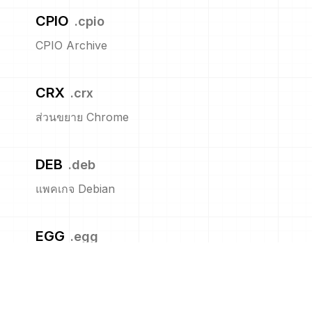
CPIO
.
cpio
CPIO Archive
CRX
.
crx
ส่วนขยาย Chrome
DEB
.
deb
แพคเกจ Debian
EGG
.
egg
Egg
GNU TAR
.
tar