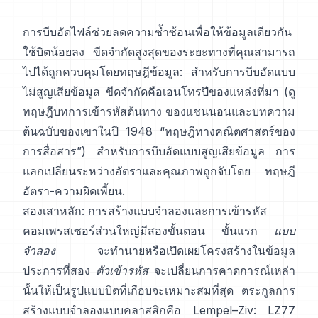
การบีบอัดไฟล์ช่วยลดความซ้ำซ้อนเพื่อให้ข้อมูลเดียวกัน
ใช้บิตน้อยลง ขีดจำกัดสูงสุดของระยะทางที่คุณสามารถ
ไปได้ถูกควบคุมโดยทฤษฎีข้อมูล: สำหรับการบีบอัดแบบ
ไม่สูญเสียข้อมูล ขีดจำกัดคือเอนโทรปีของแหล่งที่มา (ดู
ทฤษฎีบทการเข้ารหัสต้นทาง
ของแชนนอนและบทความ
ต้นฉบับของเขาในปี 1948
“ทฤษฎีทางคณิตศาสตร์ของ
การสื่อสาร”
) สำหรับการบีบอัดแบบสูญเสียข้อมูล การ
แลกเปลี่ยนระหว่างอัตราและคุณภาพถูกจับโดย
ทฤษฎี
อัตรา-ความผิดเพี้ยน
.
สองเสาหลัก: การสร้างแบบจำลองและการเข้ารหัส
คอมเพรสเซอร์ส่วนใหญ่มีสองขั้นตอน ขั้นแรก
แบบ
จำลอง
จะทำนายหรือเปิดเผยโครงสร้างในข้อมูล
ประการที่สอง
ตัวเข้ารหัส
จะเปลี่ยนการคาดการณ์เหล่า
นั้นให้เป็นรูปแบบบิตที่เกือบจะเหมาะสมที่สุด ตระกูลการ
สร้างแบบจำลองแบบคลาสสิกคือ Lempel–Ziv:
LZ77