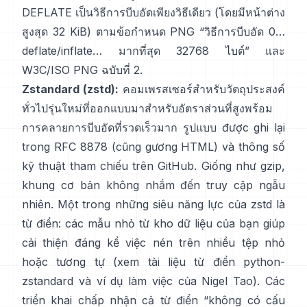
DEFLATE เป็นวิธีการบีบอัดเพียงวิธีเดียว (โดยมีหน้าต่าง
สูงสุด 32 KiB) ตามข้อกำหนด PNG
“วิธีการบีบอัด 0…
deflate/inflate… มากที่สุด 32768 ไบต์”
และ
W3C/ISO PNG ฉบับที่ 2
.
Zstandard (zstd):
คอมเพรสเซอร์สำหรับวัตถุประสงค์
ทั่วไปรุ่นใหม่ที่ออกแบบมาสำหรับอัตราส่วนที่สูงพร้อม
การคลายการบีบอัดที่รวดเร็วมาก รูปแบบ được ghi lại
trong
RFC 8878
(cũng
gương HTML
) và thông số
kỹ thuật tham chiếu
trên GitHub
. Giống như gzip,
khung cơ bản
không nhắm đến truy cập ngẫu
nhiên
. Một trong những siêu năng lực của zstd là
từ điển: các mẫu nhỏ từ kho dữ liệu của bạn giúp
cải thiện đáng kể việc nén trên nhiều tệp nhỏ
hoặc tương tự (xem
tài liệu từ điển python-
zstandard
và
ví dụ làm việc của Nigel Tao
). Các
triển khai chấp nhận cả từ điển “không có cấu