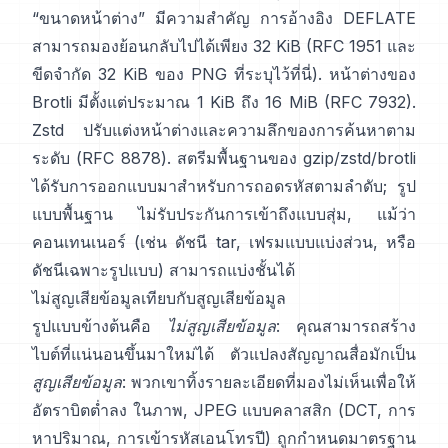
“ขนาดหน้าต่าง” มีความสำคัญ การอ้างอิง DEFLATE
สามารถมองย้อนกลับไปได้เพียง 32 KiB
(
RFC 1951
และ
ขีดจำกัด 32 KiB ของ PNG
ที่ระบุไว้ที่นี่
). หน้าต่างของ
Brotli มีตั้งแต่ประมาณ 1 KiB ถึง 16 MiB
(RFC 7932)
.
Zstd ปรับแต่งหน้าต่างและความลึกของการค้นหาตาม
ระดับ
(RFC 8878)
. สตรีมพื้นฐานของ gzip/zstd/brotli
ได้รับการออกแบบมาสำหรับการถอดรหัสตามลำดับ; รูป
แบบพื้นฐาน
ไม่รับประกันการเข้าถึงแบบสุ่ม
, แม้ว่า
คอนเทนเนอร์ (เช่น ดัชนี tar, เฟรมแบบแบ่งส่วน, หรือ
ดัชนีเฉพาะรูปแบบ) สามารถแบ่งชั้นได้
ไม่สูญเสียข้อมูลเทียบกับสูญเสียข้อมูล
รูปแบบข้างต้นคือ
ไม่สูญเสียข้อมูล
: คุณสามารถสร้าง
ไบต์ที่แน่นอนขึ้นมาใหม่ได้ ตัวแปลงสัญญาณสื่อมักเป็น
สูญเสียข้อมูล
: พวกเขาทิ้งรายละเอียดที่มองไม่เห็นเพื่อให้
อัตราบิตต่ำลง ในภาพ, JPEG แบบคลาสสิก (DCT, การ
หาปริมาณ, การเข้ารหัสเอนโทรปี) ถูกกำหนดมาตรฐาน