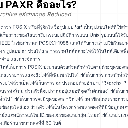
บ
PAXR
คืออะไร?
Archive eXchange Reduced
ถาวร POSIX หรือที่รู้จักในชื่อรูปแบบ 'ar' เป็นรูปแบบไฟล์ที่ใช้ส
์เก็บถาวรของไลบรารีบนระบบปฏิบัติการแบบ Unix รูปแบบนี้ได้
EEE ในข้อกำหนด POSIX.1-1988 และได้รับการนำไปใช้กันอย่
ๆ รูปแบบ ar ช่วยให้สามารถรวมไฟล์หลายไฟล์ไว้ในไฟล์เดียวเพื่อ
จกจ่าย และการจัดการ
ไฟล์เก็บถาวร POSIX ประกอบด้วยส่วนหัวทั่วไปตามด้วยชุดของสม
่ละรายการแสดงถึงไฟล์ที่เพิ่มเข้าไปในไฟล์เก็บถาวร ส่วนหัวทั่วไ
่ระบุไฟล์ว่าเป็นไฟล์เก็บถาวร ar ประกอบด้วยอักขระ '`!<arch> `' โด
บรรทัดใหม่ ส่วนหัวนี้จะปรากฏอยู่เสมอที่จุดเริ่มต้นของไฟล์เก็บถ
วทั่วไป ไฟล์เก็บถาวรจะมีชุดของสมาชิกไฟล์ สมาชิกแต่ละรายการ
ข้อมูลไฟล์เอง ส่วนหัวไฟล์เป็นโครงสร้างขนาดคงที่ที่มีข้อมูลเมตา
 ไทม์สแตมป์การแก้ไข ID ของเจ้าของและกลุ่ม โหมดไฟล์ และขนาด
างเพื่อรักษาขนาดคงที่ที่ 60 ไบต์