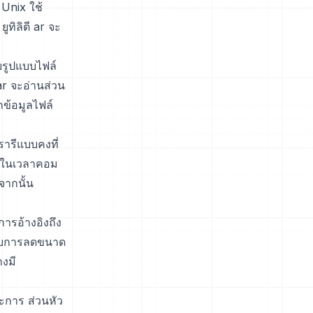
 Unix ใช้
ทิลิตี ar จะ
บรูปแบบไฟล์
ar จะอ่านส่วน
ข้อมูลไฟล์
ารีแบบคงที่
ารในเวลาคอม
จากนั้น
ย
การอ้างอิงถึง
รับการลดขนาด
งมี
ะการ ส่วนหัว