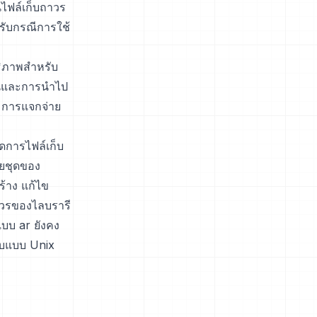
นไฟล์เก็บถาวร
หรับกรณีการใช้
ทธิภาพสำหรับ
นและการนำไป
่ การแจกจ่าย
ดการไฟล์เก็บ
วยชุดของ
ร้าง แก้ไข
าวรของไลบรารี
บบ ar ยังคง
บบแบบ Unix