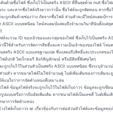
มต้นด้วยชื่อไฟล์ ซึ่งเก็บไว้เป็นสตริง ASCII ที่สิ้นสุดด้วย null ชื่อ
กขระ และหากชื่อไฟล์จริงยาวกว่านั้น ชื่อไฟล์จะถูกตัดทอน หากชื่อไ
์จะถูกเติมด้วยช่องว่าง ถัดจากชื่อไฟล์ ส่วนหัวจะมีไทม์สแตมป์การแ
ริง ASCII แบบทศนิยม ไทม์สแตมป์แสดงถึงจำนวนวินาทีนับตั้งแต่ยุ
)
ไฟล์จะรวม ID ของเจ้าของและกลุ่มของไฟล์ ซึ่งเก็บไว้เป็นสตริง A
่านี้ใช้สำหรับการจัดการสิทธิ์และความเป็นเจ้าของของไฟล์ โหมดไ
เป็นสตริง ASCII แบบเลขฐานแปด ซึ่งแสดงถึงสิทธิ์และประเภทของ
นไฟล์ปกติ ไดเร็กทอรี ลิงก์สัญลักษณ์ หรือมีสิทธิ์พิเศษใดๆ
ถูกเก็บไว้ในส่วนหัวเป็นสตริง ASCII แบบทศนิยม ซึ่งระบุจำนวน
งส่วนหัว หากขนาดไฟล์ไม่ใช่จำนวนคู่ ไบต์เพิ่มเติมของการเติมจะถ
่อให้แน่ใจว่าการจัดตำแหน่งที่เหมาะสม
ไฟล์ ข้อมูลไฟล์จริงจะถูกเก็บไว้ในไฟล์เก็บถาวร ข้อมูลจะถูกเขียนต
ดรูปแบบหรือการบีบอัดเพิ่มเติม หากขนาดไฟล์เป็นเลขคี่ ไบต์เพิ่มเ
อรักษาการจัดตำแหน่ง
งไฟล์เก็บถาวร ar เกี่ยวข้องกับการต่อส่วนหัวไฟล์และข้อมูลขอ