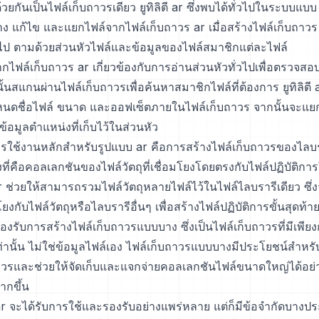
้วยกันเป็นไฟล์เก็บถาวรเดียว ยูทิลิตี ar ซึ่งพบได้ทั่วไปในระบบแบบ
ง แก้ไข และแยกไฟล์จากไฟล์เก็บถาวร ar เมื่อสร้างไฟล์เก็บถาวร ยู
ั่วไป ตามด้วยส่วนหัวไฟล์และข้อมูลของไฟล์สมาชิกแต่ละไฟล์
ไฟล์เก็บถาวร ar เกี่ยวข้องกับการอ่านส่วนหัวทั่วไปเพื่อตรวจสอ
้นสแกนผ่านไฟล์เก็บถาวรเพื่อค้นหาสมาชิกไฟล์ที่ต้องการ ยูทิลิตี 
ำหนดชื่อไฟล์ ขนาด และออฟเซ็ตภายในไฟล์เก็บถาวร จากนั้นจะแยก
มูลตำแหน่งที่เก็บไว้ในส่วนหัว
ารใช้งานหลักสำหรับรูปแบบ ar คือการสร้างไฟล์เก็บถาวรของไลบร
ี่คือคอลเลกชันของไฟล์วัตถุที่เชื่อมโยงโดยตรงกับไฟล์ปฏิบัติก
r ช่วยให้สามารถรวมไฟล์วัตถุหลายไฟล์ไว้ในไฟล์ไลบรารีเดียว ซึ่ง
งกับไฟล์วัตถุหรือไลบรารีอื่นๆ เพื่อสร้างไฟล์ปฏิบัติการขั้นสุดท้า
องรับการสร้างไฟล์เก็บถาวรแบบบาง ซึ่งเป็นไฟล์เก็บถาวรที่มีเพียง
่านั้น ไม่ใช่ข้อมูลไฟล์เอง ไฟล์เก็บถาวรแบบบางมีประโยชน์สำห
าวรและช่วยให้จัดเก็บและแจกจ่ายคอลเลกชันไฟล์ขนาดใหญ่ได้อย่า
ากขึ้น
ar จะได้รับการใช้และรองรับอย่างแพร่หลาย แต่ก็มีข้อจำกัดบางปร