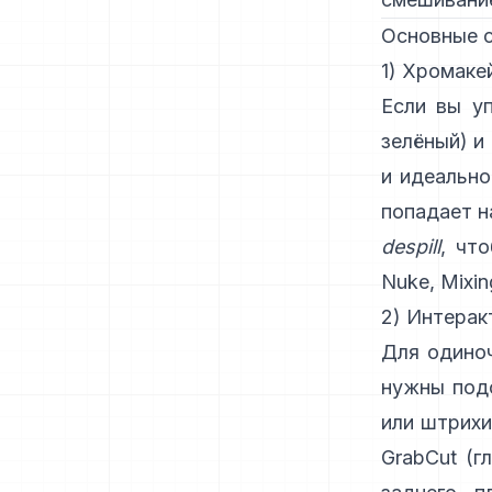
Основные с
1) Хромакей
Если вы у
зелёный) и
и идеально
попадает н
despill
, чт
Nuke
,
Mixin
2) Интерак
Для одино
нужны под
или штрихи
GrabCut
(
г