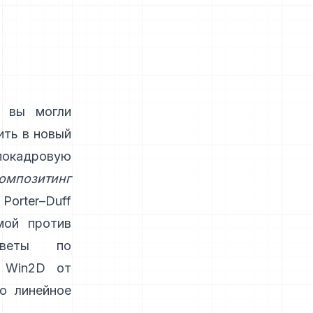
 вы могли
ить в новый
кадровую
омпозитинг
з
Porter–Duff
мой против
оветы по
х Win2D от
о линейное