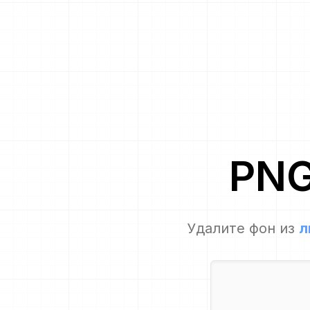
PN
Удалите фон из
л