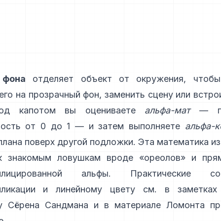
 фона
отделяет объект от окружения, чтобы
его на прозрачный фон, заменить сцену или встро
Под капотом вы оцениваете
альфа-мат
— по
ность от 0 до 1 — и затем выполняете
альфа-к
плана поверх другой подложки. Эта математика и
к знакомым ловушкам вроде «ореолов» и
пря
иплицированной альфы
. Практические с
пликации и линейному цвету см. в
заметка
у Сёрена Сандмана
и
в материале Ломонта пр
е
.