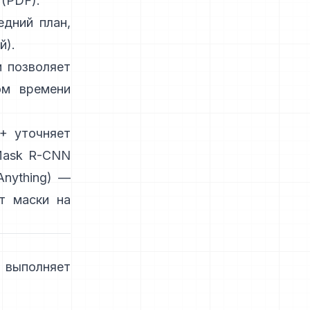
(
PDF
).
дний план,
й
).
и позволяет
ом времени
+
уточняет
ask R-CNN
nything)
—
т маски на
выполняет