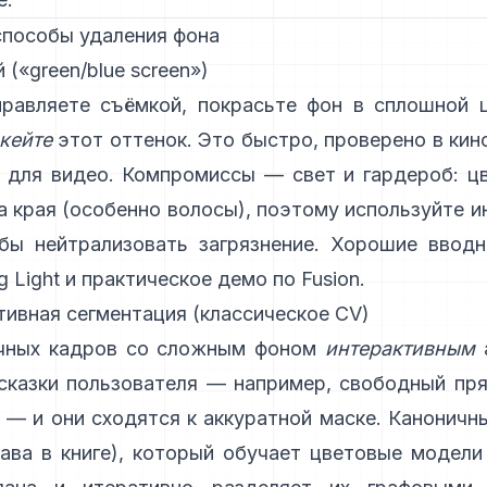
пособы удаления фона
 («green/blue screen»)
правляете съёмкой, покрасьте фон в сплошной ц
кейте
этот оттенок. Это быстро, проверено в кин
 для видео. Компромиссы — свет и гардероб: ц
а края (особенно волосы), поэтому используйте 
обы нейтрализовать загрязнение. Хорошие вво
g Light
и практическое
демо по Fusion
.
тивная сегментация (классическое CV)
чных кадров со сложным фоном
интерактивным
сказки пользователя — например, свободный пря
 — и они сходятся к аккуратной маске. Канонич
лава в книге
), который обучает цветовые модели