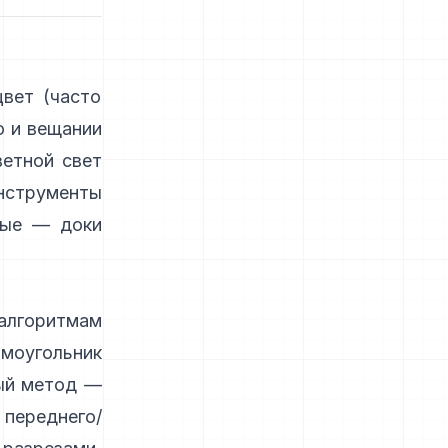
вет (часто
о и вещании
ветной свет
инструменты
дные —
доки
алгоритмам
моугольник
ный метод —
 переднего/