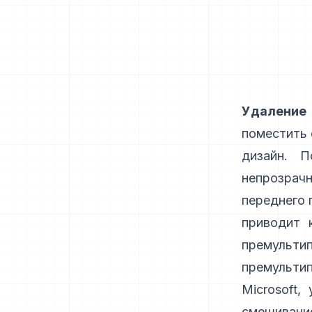
Удаление
поместить 
дизайн. 
непрозрач
переднего 
приводит 
премульт
премульти
Microsoft
,
смешивани