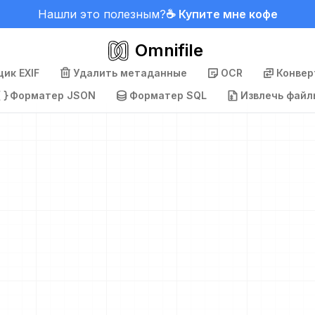
Нашли это полезным?
☕ Купите мне кофе
Omnifile
ик EXIF
Удалить метаданные
OCR
Конвер
Форматер JSON
Форматер SQL
Извлечь файл