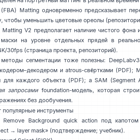
целен на портретный маттинг в реальном времени 
 (FBA) Matting
одновременно предсказывает пере
у, чтобы уменьшить цветовые ореолы
(
репозитори
 Matting V2
предполагает наличие чистого фона 
 маски на уровне отдельных прядей в реальн
4K/30fps
(
страница проекта
,
репозиторий
).
 методы сегментации тоже полезны:
DeepLabv3
кодером–декодером и atrous-свёртками
(
PDF
);
M
и для каждого объекта
(
PDF
); а
SAM (Segment A
ая запросами
foundation-модель, которая строи
ражениях без дообучения.
т популярные инструменты
:
Remove Background quick action
под капотом 
ject → layer mask»
(
подтверждение
;
учебник
).