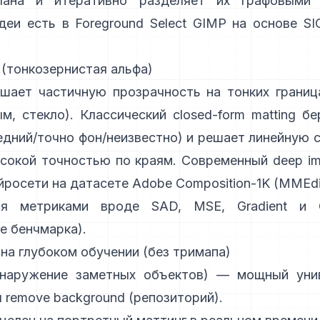
лана и итеративно разделяет их графовыми 
деи есть в
Foreground Select GIMP
на основе
SI
 (тонкозернистая альфа)
шает частичную прозрачность на тонких граница
м, стекло). Классический
closed-form matting
бе
едний/точно фон/неизвестно) и решает линейную 
сокой точностью по краям. Современный
deep im
йросети на датасете
Adobe Composition-1K
(
MMEdi
ся метриками вроде
SAD, MSE, Gradient и Co
е бенчмарка
).
 на глубоком обучении (без тримапа)
наружение заметных объектов) — мощный уни
 remove background
(
репозиторий
).