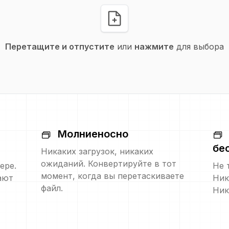
Перетащите и отпустите
или
нажмите
для выбора
Молниеносно
бе
Никаких загрузок, никаких
ожиданий. Конвертируйте в тот
ере.
Не 
момент, когда вы перетаскиваете
ают
Ник
файл.
Ник