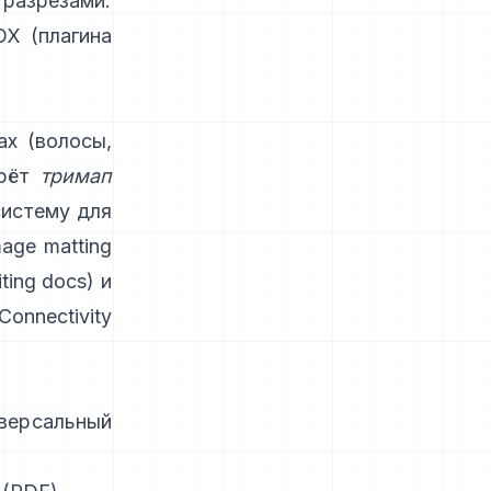
разрезами.
OX
(
плагина
х (волосы,
рёт
тримап
систему для
age matting
ting docs
) и
nnectivity
версальный