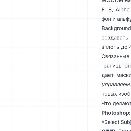
MODNet
на
F, B, Alpha
фон и альф
Background
создавать
вплоть до 
Связанные
границы эн
даёт маск
управляем
новых изоб
Что делаю
Photoshop
«Select Sub