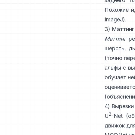
заднего п
Похожие и
ImageJ
).
3) Маттинг
Маттинг
ре
шерсть, ды
(точно пер
альфы с вы
обучает не
оценивает
(
объяснени
4) Вырезки
2
U
-Net
(об
движок для