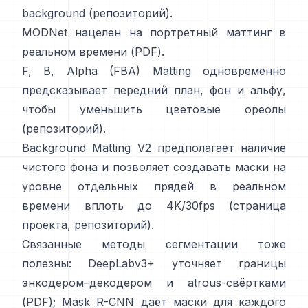
background
(
репозиторий
).
MODNet
нацелен на портретный маттинг в
реальном времени (
PDF
).
F, B, Alpha (FBA) Matting
одновременно
предсказывает передний план, фон и альфу,
чтобы уменьшить цветовые ореолы
(
репозиторий
).
Background Matting V2
предполагает наличие
чистого фона и позволяет создавать маски на
уровне отдельных прядей в реальном
времени вплоть до 4K/30fps
(
страница
проекта
,
репозиторий
).
Связанные методы сегментации тоже
полезны:
DeepLabv3+
уточняет границы
энкодером–декодером и atrous-свёртками
(
PDF
);
Mask R-CNN
даёт маски для каждого