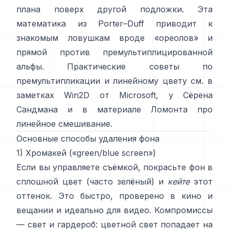
плана поверх другой подложки. Эта
математика из
Porter–Duff
приводит к
знакомым ловушкам вроде «ореолов» и
прямой против премультиплицированной
альфы
. Практические советы по
премультипликации и линейному цвету см. в
заметках Win2D от Microsoft
,
у Сёрена
Сандмана
и
в материале Ломонта про
линейное смешивание
.
Основные способы удаления фона
1) Хромакей («green/blue screen»)
Если вы управляете съёмкой, покрасьте фон в
сплошной цвет (часто зелёный) и
кейте
этот
оттенок. Это быстро, проверено в кино и
вещании и идеально для видео. Компромиссы
— свет и гардероб: цветной свет попадает на