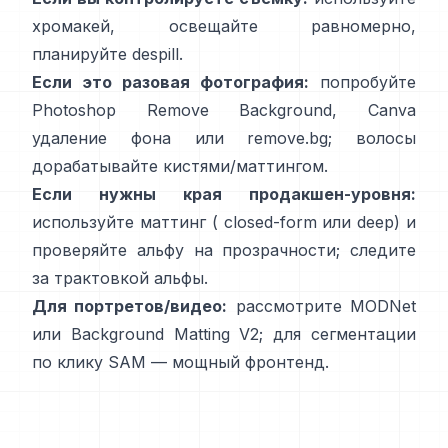
хромакей, освещайте равномерно,
планируйте
despill
.
Если это разовая фотография:
попробуйте
Photoshop
Remove Background
, Canva
удаление фона
или
remove.bg
; волосы
дорабатывайте кистями/маттингом.
Если нужны края продакшен-уровня:
используйте маттинг (
closed-form
или deep) и
проверяйте альфу на прозрачности; следите
за
трактовкой альфы
.
Для портретов/видео:
рассмотрите
MODNet
или
Background Matting V2
; для сегментации
по клику
SAM
— мощный фронтенд.