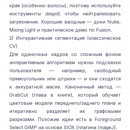
края (особенно волосы), поэтому используйте
инструменты
despill
, чтобы нейтрализовать
загрязнение. Хорошие вводные —
доки Nuke
,
Mixing Light
и практическое
демо по Fusion
.
2) Интерактивная сегментация (классическое
CV)
Для одиночных кадров со сложным фоном
интерактивным
алгоритмам нужны подсказки
пользователя — например, свободный
прямоугольник или штрихи — и они сходятся
к аккуратной маске. Каноничный метод —
GrabCut
(
глава в книге
), который обучает
цветовые модели переднего/заднего плана и
итеративно разделяет их графовыми
разрезами. Похожие идеи есть в
Foreground
Select GIMP
на основе
SIOX
(
плагина ImageJ
).