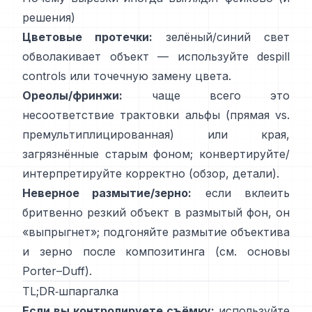
решения)
Цветовые протечки:
зелёный/синий свет
обволакивает объект — используйте
despill
controls
или точечную замену цвета.
Ореолы/фринжи:
чаще всего это
несоответствие трактовки альфы (прямая vs.
премультиплицированная) или края,
загрязнённые старым фоном; конвертируйте/
интерпретируйте корректно
(
обзор
,
детали
).
Неверное размытие/зерно:
если вклеить
бритвенно резкий объект в размытый фон, он
«выпрыгнет»; подгоняйте размытие объектива
и зерно после композитинга (см.
основы
Porter–Duff
).
TL;DR‑шпаргалка
Если вы контролируете съёмку:
используйте