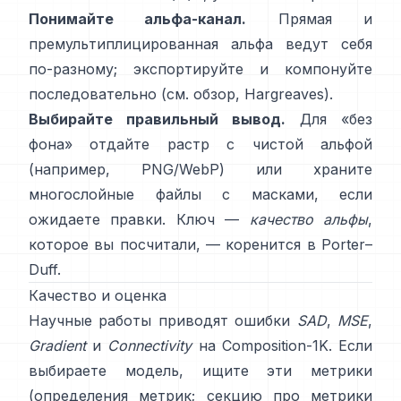
Понимайте альфа-канал.
Прямая и
премультиплицированная
альфа ведут себя
по-разному; экспортируйте и компонуйте
последовательно (см.
обзор
,
Hargreaves
).
Выбирайте правильный вывод.
Для «без
фона» отдайте растр с чистой альфой
(например, PNG/WebP) или храните
многослойные файлы с масками, если
ожидаете правки. Ключ —
качество альфы
,
которое вы посчитали, — коренится в
Porter–
Duff
.
Качество и оценка
Научные работы приводят ошибки
SAD
,
MSE
,
Gradient
и
Connectivity
на
Composition-1K
. Если
выбираете модель, ищите эти метрики
(
определения метрик
;
секцию про метрики