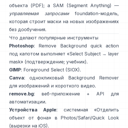
объекта
(
PDF
); а
SAM (Segment Anything)
—
управляемая запросами
foundation-модель,
которая строит маски на новых изображениях
без дообучения.
Что делают популярные инструменты
Photoshop
:
Remove Background quick action
под капотом выполняет «Select Subject → layer
mask»
(
подтверждение
;
учебник
).
GIMP
:
Foreground Select
(SIOX).
Canva
: однокликовый
Background Remover
для изображений и короткого видео.
remove.bg
: веб-приложение +
API
для
автоматизации.
Устройства Apple
: системная «
Отделить
объект от фона
» в Photos/Safari/Quick Look
(
вырезки на iOS
).