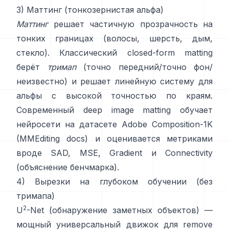
3) Маттинг (тонкозернистая альфа)
Маттинг
решает частичную прозрачность на
тонких границах (волосы, шерсть, дым,
стекло). Классический
closed-form matting
берёт
тримап
(точно передний/точно фон/
неизвестно) и решает линейную систему для
альфы с высокой точностью по краям.
Современный
deep image matting
обучает
нейросети на датасете
Adobe Composition-1K
(
MMEditing docs
) и оценивается метриками
вроде
SAD, MSE, Gradient и Connectivity
(
объяснение бенчмарка
).
4) Вырезки на глубоком обучении (без
тримапа)
2
U
-Net
(обнаружение заметных объектов) —
мощный универсальный движок для remove