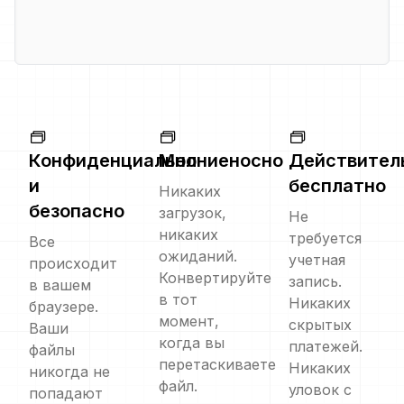
Конфиденциально
Молниеносно
Действител
и
бесплатно
Никаких
безопасно
загрузок,
Не
никаких
требуется
Все
ожиданий.
учетная
происходит
Конвертируйте
запись.
в вашем
в тот
Никаких
браузере.
момент,
скрытых
Ваши
когда вы
платежей.
файлы
перетаскиваете
Никаких
никогда не
файл.
уловок с
попадают