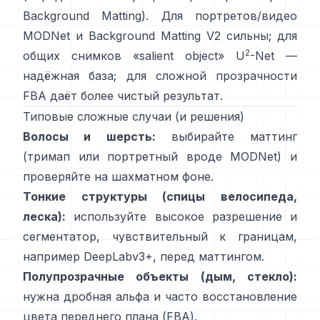
Background Matting
). Для портретов/видео
MODNet
и
Background Matting V2
сильны; для
2
общих снимков «salient object»
U
-Net
—
надёжная база; для сложной прозрачности
FBA
даёт более чистый результат.
Типовые сложные случаи (и решения)
Волосы и шерсть:
выбирайте маттинг
(тримап или портретный вроде
MODNet
) и
проверяйте на шахматном фоне.
Тонкие структуры (спицы велосипеда,
леска):
используйте высокое разрешение и
сегментатор, чувствительный к границам,
например
DeepLabv3+
, перед маттингом.
Полупрозрачные объекты (дым, стекло):
нужна дробная альфа и часто восстановление
цвета переднего плана
(
FBA
).