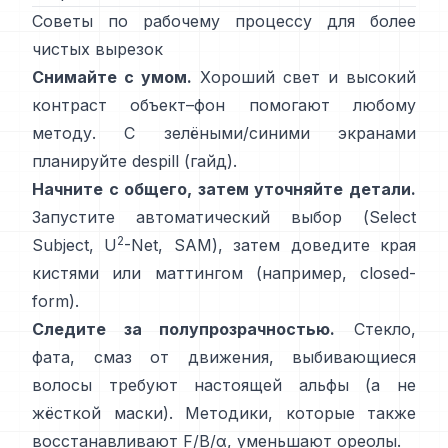
Советы по рабочему процессу для более
чистых вырезок
Снимайте с умом.
Хороший свет и высокий
контраст объект–фон помогают любому
методу. С зелёными/синими экранами
планируйте
despill
(
гайд
).
Начните с общего, затем уточняйте детали.
Запустите автоматический выбор (Select
2
Subject,
U
-Net
,
SAM
), затем доведите края
кистями или маттингом (например,
closed-
form
).
Следите за полупрозрачностью.
Стекло,
фата, смаз от движения, выбивающиеся
волосы требуют настоящей альфы (а не
жёсткой маски). Методики, которые также
восстанавливают
F/B/α
, уменьшают ореолы.