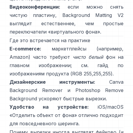
Видеоконференции:
если можно снять
чистую пластину,
Background Matting V2
выглядит естественнее, чем простые
переключатели «виртуального фона».
Где это встречается на практике
Е-commerce:
маркетплейсы (например,
Amazon) часто требуют
чисто белый
фон на
главном изображении; см.
гайд по
изображениям продукта
(RGB 255,255,255).
Дизайнерские инструменты:
Canva
Background Remover
и Photoshop
Remove
Background
ускоряют быстрые вырезки.
Удобство на устройстве:
iOS/macOS
«
Отделить объект от фона
» отлично подходит
для повседневного шеринга.
Почему вырезки иногда выглядят фейково (и