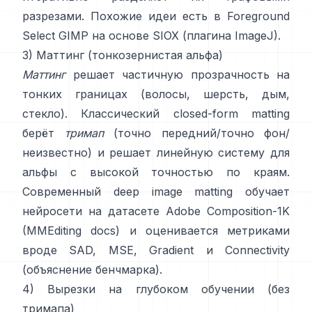
разрезами. Похожие идеи есть в
Foreground
Select GIMP
на основе
SIOX
(
плагина ImageJ
).
3) Маттинг (тонкозернистая альфа)
Маттинг
решает частичную прозрачность на
тонких границах (волосы, шерсть, дым,
стекло). Классический
closed-form matting
берёт
тримап
(точно передний/точно фон/
неизвестно) и решает линейную систему для
альфы с высокой точностью по краям.
Современный
deep image matting
обучает
нейросети на датасете
Adobe Composition-1K
(
MMEditing docs
) и оценивается метриками
вроде
SAD, MSE, Gradient и Connectivity
(
объяснение бенчмарка
).
4) Вырезки на глубоком обучении (без
тримапа)