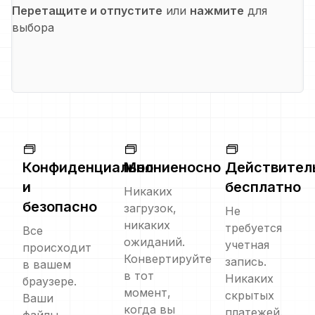
Перетащите и отпустите
или
нажмите
для
выбора
Конфиденциально
Молниеносно
Действител
и
бесплатно
Никаких
безопасно
загрузок,
Не
никаких
требуется
Все
ожиданий.
учетная
происходит
Конвертируйте
запись.
в вашем
в тот
Никаких
браузере.
момент,
скрытых
Ваши
когда вы
платежей.