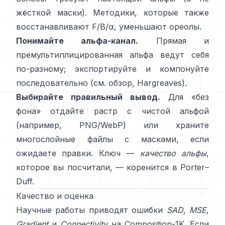
жёсткой маски). Методики, которые также
восстанавливают
F/B/α
, уменьшают ореолы.
Понимайте альфа-канал.
Прямая и
премультиплицированная
альфа ведут себя
по-разному; экспортируйте и компонуйте
последовательно (см.
обзор
,
Hargreaves
).
Выбирайте правильный вывод.
Для «без
фона» отдайте растр с чистой альфой
(например, PNG/WebP) или храните
многослойные файлы с масками, если
ожидаете правки. Ключ —
качество альфы
,
которое вы посчитали, — коренится в
Porter–
Duff
.
Качество и оценка
Научные работы приводят ошибки
SAD
,
MSE
,
Gradient
и
Connectivity
на
Composition-1K
. Если