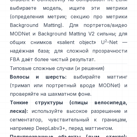
выбираете модель, ищите эти метрики
(
определения метрик
;
секцию про метрики
Background Matting
). Для портретов/видео
MODNet
и
Background Matting V2
сильны; для
2
общих снимков «salient object»
U
-Net
—
надёжная база; для сложной прозрачности
FBA
даёт более чистый результат.
Типовые сложные случаи (и решения)
Волосы и шерсть:
выбирайте маттинг
(тримап или портретный вроде
MODNet
) и
проверяйте на шахматном фоне.
Тонкие структуры (спицы велосипеда,
леска):
используйте высокое разрешение и
сегментатор, чувствительный к границам,
например
DeepLabv3+
, перед маттингом.
Полупрозрачные объекты (дым, стекло):