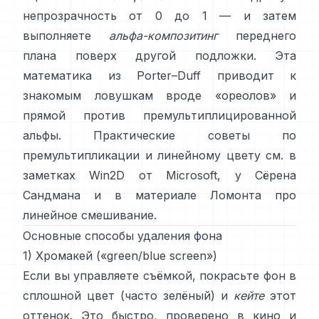
непрозрачность от 0 до 1 — и затем
выполняете
альфа-композитинг
переднего
плана поверх другой подложки. Эта
математика из
Porter–Duff
приводит к
знакомым ловушкам вроде «ореолов» и
прямой против премультиплицированной
альфы
. Практические советы по
премультипликации и линейному цвету см. в
заметках Win2D от Microsoft
,
у Сёрена
Сандмана
и
в материале Ломонта про
линейное смешивание
.
Основные способы удаления фона
1) Хромакей («green/blue screen»)
Если вы управляете съёмкой, покрасьте фон в
сплошной цвет (часто зелёный) и
кейте
этот
оттенок. Это быстро, проверено в кино и