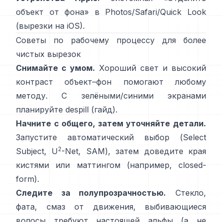
объект от фона
» в Photos/Safari/Quick Look
(
вырезки на iOS
).
Советы по рабочему процессу для более
чистых вырезок
Снимайте с умом.
Хороший свет и высокий
контраст объект–фон помогают любому
методу. С зелёными/синими экранами
планируйте
despill
(
гайд
).
Начните с общего, затем уточняйте детали.
Запустите автоматический выбор (Select
2
Subject,
U
-Net
,
SAM
), затем доведите края
кистями или маттингом (например,
closed-
form
).
Следите за полупрозрачностью.
Стекло,
фата, смаз от движения, выбивающиеся
волосы требуют настоящей альфы (а не