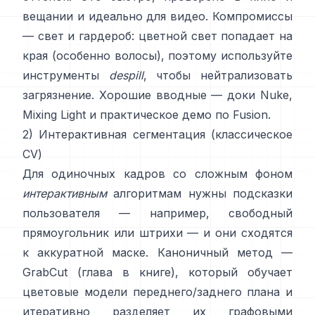
вещании и идеально для видео. Компромиссы
— свет и гардероб: цветной свет попадает на
края (особенно волосы), поэтому используйте
инструменты
despill
, чтобы нейтрализовать
загрязнение. Хорошие вводные —
доки Nuke
,
Mixing Light
и практическое
демо по Fusion
.
2) Интерактивная сегментация (классическое
CV)
Для одиночных кадров со сложным фоном
интерактивным
алгоритмам нужны подсказки
пользователя — например, свободный
прямоугольник или штрихи — и они сходятся
к аккуратной маске. Каноничный метод —
GrabCut
(
глава в книге
), который обучает
цветовые модели переднего/заднего плана и
итеративно разделяет их графовыми