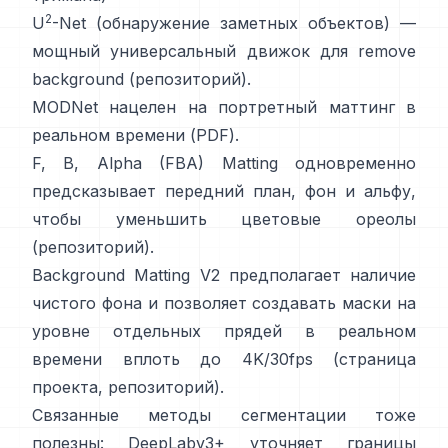
2
U
-Net
(обнаружение заметных объектов) —
мощный универсальный движок для remove
background
(
репозиторий
).
MODNet
нацелен на портретный маттинг в
реальном времени (
PDF
).
F, B, Alpha (FBA) Matting
одновременно
предсказывает передний план, фон и альфу,
чтобы уменьшить цветовые ореолы
(
репозиторий
).
Background Matting V2
предполагает наличие
чистого фона и позволяет создавать маски на
уровне отдельных прядей в реальном
времени вплоть до 4K/30fps
(
страница
проекта
,
репозиторий
).
Связанные методы сегментации тоже
полезны:
DeepLabv3+
уточняет границы