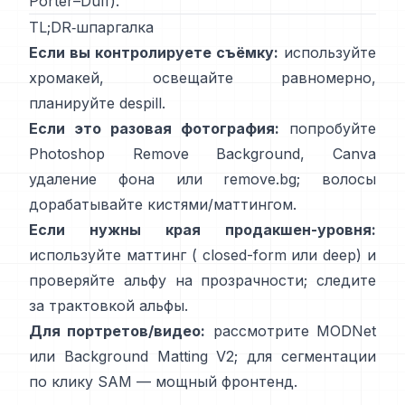
Porter–Duff
).
TL;DR‑шпаргалка
Если вы контролируете съёмку:
используйте
хромакей, освещайте равномерно,
планируйте
despill
.
Если это разовая фотография:
попробуйте
Photoshop
Remove Background
, Canva
удаление фона
или
remove.bg
; волосы
дорабатывайте кистями/маттингом.
Если нужны края продакшен-уровня:
используйте маттинг (
closed-form
или deep) и
проверяйте альфу на прозрачности; следите
за
трактовкой альфы
.
Для портретов/видео:
рассмотрите
MODNet
или
Background Matting V2
; для сегментации
по клику
SAM
— мощный фронтенд.