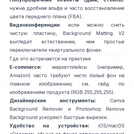
нужна дробная альфа и часто восстановление
цвета переднего плана
(
FBA
).
Видеоконференции:
если можно снять
чистую пластину,
Background Matting V2
выглядит естественнее, чем простые
переключатели «виртуального фона».
Где это встречается на практике
Е-commerce:
маркетплейсы (например,
Amazon) часто требуют
чисто белый
фон на
главном изображении; см.
гайд по
изображениям продукта
(RGB 255,255,255).
Дизайнерские инструменты:
Canva
Background Remover
и Photoshop
Remove
Background
ускоряют быстрые вырезки.
Удобство на устройстве:
iOS/macOS