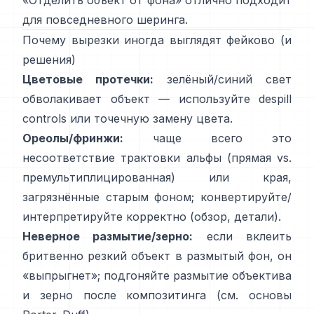
«
Отделить объект от фона
» отлично подходит
для повседневного шеринга.
Почему вырезки иногда выглядят фейково (и
решения)
Цветовые протечки:
зелёный/синий свет
обволакивает объект — используйте
despill
controls
или точечную замену цвета.
Ореолы/фринжи:
чаще всего это
несоответствие трактовки альфы (прямая vs.
премультиплицированная) или края,
загрязнённые старым фоном; конвертируйте/
интерпретируйте корректно
(
обзор
,
детали
).
Неверное размытие/зерно:
если вклеить
бритвенно резкий объект в размытый фон, он
«выпрыгнет»; подгоняйте размытие объектива
и зерно после композитинга (см.
основы