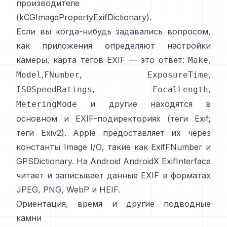
производителе
(
kCGImagePropertyExifDictionary
).
Если вы когда-нибудь задавались вопросом,
как приложения определяют настройки
камеры, карта тегов EXIF — это ответ:
,
Make
,
,
,
Model
FNumber
ExposureTime
,
,
ISOSpeedRatings
FocalLength
и другие находятся в
MeteringMode
основном и EXIF-подиректориях (
теги Exif
;
теги Exiv2
). Apple предоставляет их через
константы Image I/O, такие как
ExifFNumber
и
GPSDictionary
. На Android
AndroidX ExifInterface
читает и записывает данные EXIF в форматах
JPEG, PNG, WebP и HEIF.
Ориентация, время и другие подводные
камни