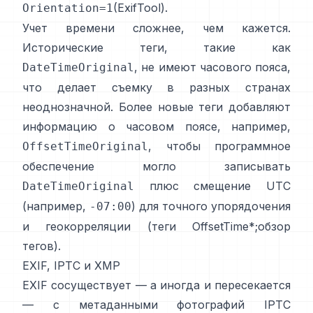
(
ExifTool
).
Orientation=1
Учет времени сложнее, чем кажется.
Исторические теги, такие как
, не имеют часового пояса,
DateTimeOriginal
что делает съемку в разных странах
неоднозначной. Более новые теги добавляют
информацию о часовом поясе, например,
, чтобы программное
OffsetTimeOriginal
обеспечение могло записывать
плюс смещение UTC
DateTimeOriginal
(например,
) для точного упорядочения
-07:00
и геокорреляции (
теги OffsetTime*
;
обзор
тегов
).
EXIF, IPTC и XMP
EXIF сосуществует — а иногда и пересекается
— с
метаданными фотографий IPTC