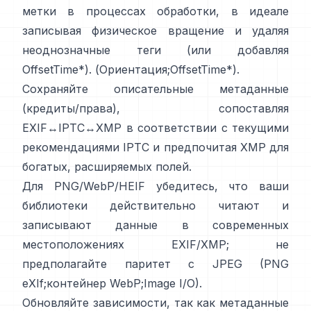
метки в процессах обработки, в идеале
записывая физическое вращение и удаляя
неоднозначные теги (или добавляя
OffsetTime*). (
Ориентация
;
OffsetTime*
).
Сохраняйте описательные метаданные
(кредиты/права), сопоставляя
EXIF↔IPTC↔XMP в соответствии с текущими
рекомендациями IPTC
и предпочитая
XMP
для
богатых, расширяемых полей.
Для PNG/WebP/HEIF убедитесь, что ваши
библиотеки действительно читают и
записывают данные в современных
местоположениях EXIF/XMP; не
предполагайте паритет с JPEG (
PNG
eXIf
;
контейнер WebP
;
Image I/O
).
Обновляйте зависимости, так как метаданные