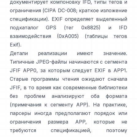
документирует компоновку IFD, типы тегов и
ограничения (
CIPA DC-008
;
краткое изложение
спецификации
). EXIF определяет выделенный
подкаталог GPS (тег 0x8825) и IFD
взаимодействия (0xA005) (
таблицы тегов
Exif
).
Детали реализации имеют значение.
Типичные JPEG-файлы начинаются с сегмента
JFIF APP0, за которым следует EXIF в APP1.
Старые программы чтения ожидают сначала
JFIF, в то время как современные библиотеки
без проблем анализируют оба формата
(
примечания к сегменту APP
). На практике,
парсеры иногда предполагают порядок или
ограничения размера APP, которые не
требуются спецификацией, поэтому