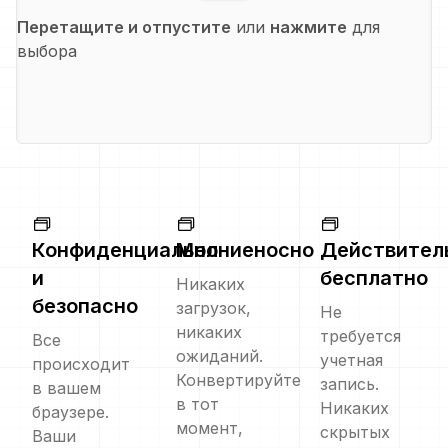
Перетащите и отпустите
или
нажмите
для
выбора
Конфиденциально
Молниеносно
Действител
и
бесплатно
Никаких
безопасно
загрузок,
Не
никаких
требуется
Все
ожиданий.
учетная
происходит
Конвертируйте
запись.
в вашем
в тот
Никаких
браузере.
момент,
скрытых
Ваши