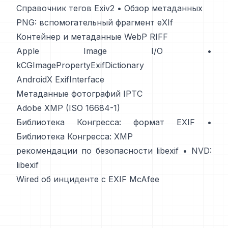
Справочник тегов Exiv2
•
Обзор метаданных
PNG: вспомогательный фрагмент eXIf
Контейнер и метаданные WebP RIFF
Apple Image I/O
•
kCGImagePropertyExifDictionary
AndroidX ExifInterface
Метаданные фотографий IPTC
Adobe XMP (ISO 16684-1)
Библиотека Конгресса: формат EXIF
•
Библиотека Конгресса: XMP
рекомендации по безопасности libexif
•
NVD:
libexif
Wired об инциденте с EXIF McAfee