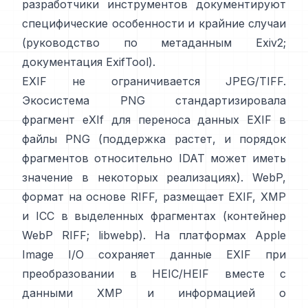
разработчики инструментов документируют
специфические особенности и крайние случаи
(
руководство по метаданным Exiv2
;
документация ExifTool
).
EXIF не ограничивается JPEG/TIFF.
Экосистема PNG стандартизировала
фрагмент eXIf
для переноса данных EXIF в
файлы PNG (поддержка растет, и порядок
фрагментов относительно IDAT может иметь
значение в некоторых реализациях). WebP,
формат на основе RIFF, размещает EXIF, XMP
и ICC в выделенных фрагментах (
контейнер
WebP RIFF
;
libwebp
). На платформах Apple
Image I/O
сохраняет данные EXIF при
преобразовании в HEIC/HEIF вместе с
данными XMP и информацией о