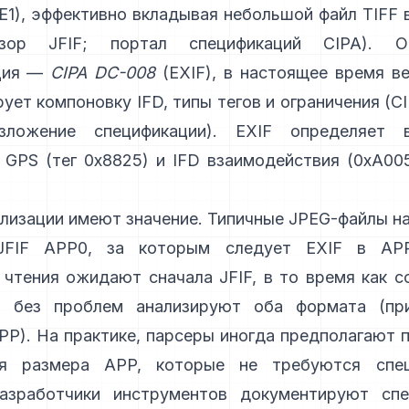
E1), эффективно вкладывая небольшой файл TIFF 
зор JFIF
;
портал спецификаций CIPA
). О
ция —
CIPA DC-008
(EXIF), в настоящее время в
ует компоновку IFD, типы тегов и ограничения (
C
зложение спецификации
). EXIF определяет 
 GPS (тег 0x8825) и IFD взаимодействия (0xA005
лизации имеют значение. Типичные JPEG-файлы н
JFIF APP0, за которым следует EXIF в AP
чтения ожидают сначала JFIF, в то время как 
и без проблем анализируют оба формата (
пр
APP
). На практике, парсеры иногда предполагают 
ия размера APP, которые не требуются спец
азработчики инструментов документируют спе