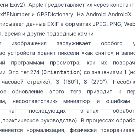
еги Exiv2
). Apple предоставляет их через констант
xifFNumber
и
GPSDictionary
. На Android
AndroidX E
аписывает данные EXIF в форматах JPEG, PNG, Web
, время и другие подводные камни
ия изображения заслуживает особого уп
о устройств хранят пиксели «как снято» и запи
ий программам просмотра, как их поворач
и. Это тег 274 (
Orientation
) со значениями 1 (
 часовой стрелке), 3 (180°), 8 (270°). Несобл
ное обновление этого тега приводит к пе
иям, несоответствию миниатюр и ошибкам 
ия на последующих этапах обраб
и
;
практическое руководство
). В процессах обраб
меняется нормализация, физически поворачивая