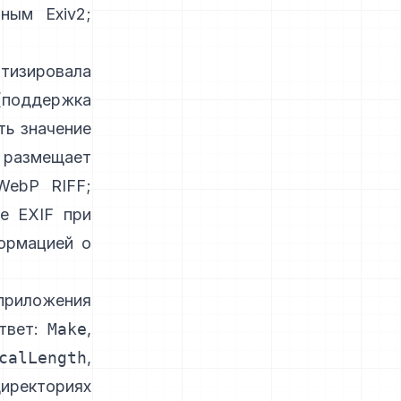
ным Exiv2
;
ртизировала
(поддержка
ть значение
 размещает
WebP RIFF
;
е EXIF при
ормацией о
риложения
ответ:
Make
,
calLength
,
иректориях