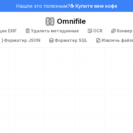
Нашли это полезным?
☕ Купите мне кофе
Omnifile
ик EXIF
Удалить метаданные
OCR
Конвер
Форматер JSON
Форматер SQL
Извлечь файл