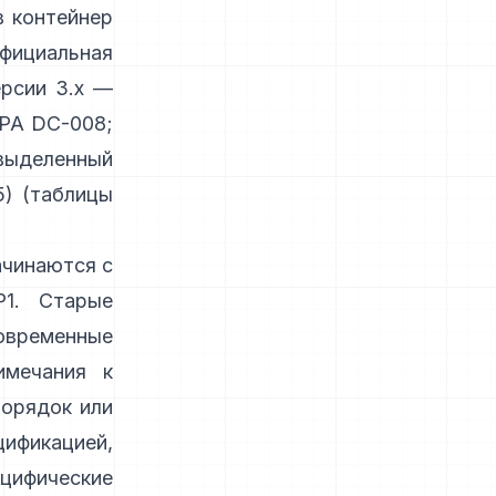
в контейнер
фициальная
ерсии 3.x —
IPA DC-008
;
выделенный
) (
таблицы
ачинаются с
P1. Старые
современные
имечания к
порядок или
ификацией,
цифические