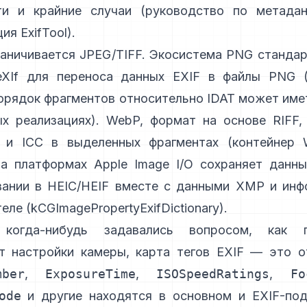
ти и крайние случаи (
руководство по метадан
ия ExifTool
).
раничивается JPEG/TIFF. Экосистема PNG станда
XIf
для переноса данных EXIF в файлы PNG 
порядок фрагментов относительно IDAT может име
ых реализациях). WebP, формат на основе RIFF,
 и ICC в выделенных фрагментах (
контейнер 
На платформах Apple
Image I/O
сохраняет данны
вании в HEIC/HEIF вместе с данными XMP и инф
еле (
kCGImagePropertyExifDictionary
).
когда-нибудь задавались вопросом, как п
т настройки камеры, карта тегов EXIF — это 
mber
,
ExposureTime
,
ISOSpeedRatings
,
Fo
ode
и другие находятся в основном и EXIF-под