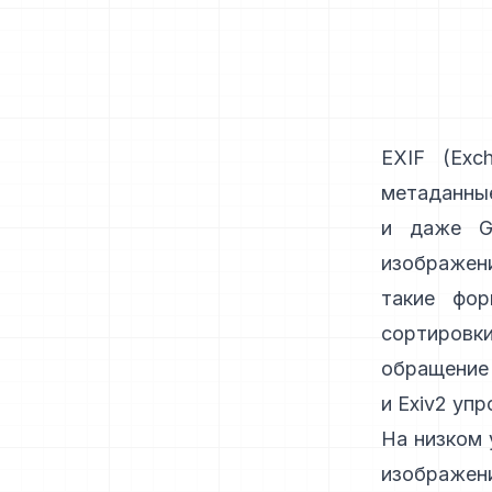
EXIF
(Exch
метаданные
и даже G
изображени
такие фо
сортировк
обращение 
и
Exiv2
упро
На низком 
изображен