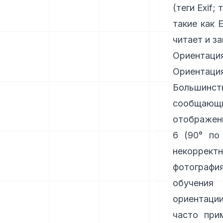
(
теги Exif
;
т
такие как
E
читает и з
Ориентация
Ориентац
Большинств
сообщающ
отображени
6 (90° по
некоррект
фотограф
обучен
ориентаци
часто при