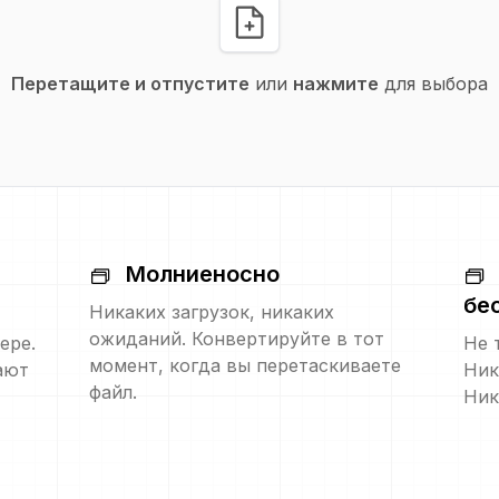
Перетащите и отпустите
или
нажмите
для выбора
Молниеносно
бе
Никаких загрузок, никаких
ожиданий. Конвертируйте в тот
ере.
Не 
момент, когда вы перетаскиваете
ают
Ник
файл.
Ник