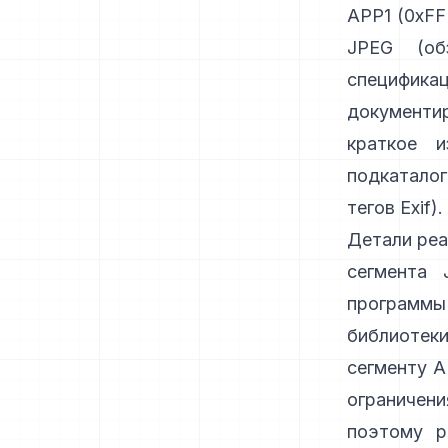
APP1 (0xFF
JPEG (
об
специфика
документир
краткое и
подкаталог
тегов Exif
).
Детали реа
сегмента 
программы 
библиотек
сегменту 
ограничен
поэтому р