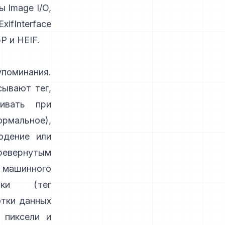
ы Image I/O,
xifInterface
P и HEIF.
оминания.
сывают тег,
ивать при
нормальное),
юдение или
ревернутым
машинного
отки (
тег
отки данных
 пиксели и