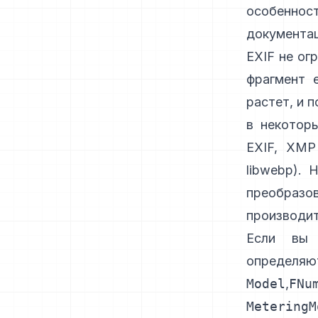
особеннос
документац
EXIF не ог
фрагмент e
растет, и 
в некотор
EXIF, XMP
libwebp
). 
преобразо
производит
Если вы 
определяю
Model
,
FNu
MeteringM