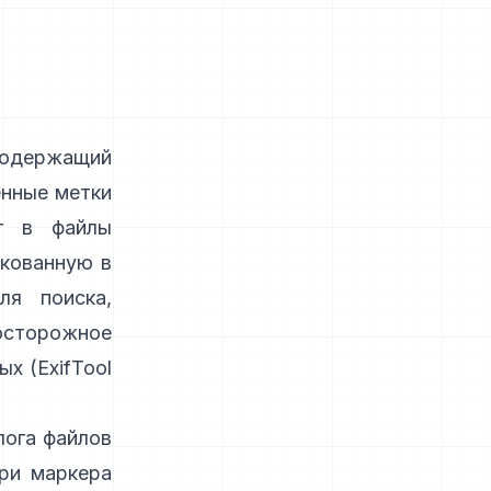
содержащий
енные метки
т в файлы
акованную в
ля поиска,
осторожное
ых (
ExifTool
лога файлов
ри маркера