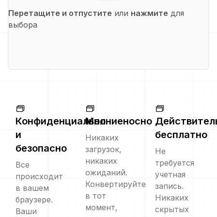
Перетащите и отпустите
или
нажмите
для
выбора
Конфиденциально
Молниеносно
Действител
и
бесплатно
Никаких
безопасно
загрузок,
Не
никаких
требуется
Все
ожиданий.
учетная
происходит
Конвертируйте
запись.
в вашем
в тот
Никаких
браузере.
момент,
скрытых
Ваши