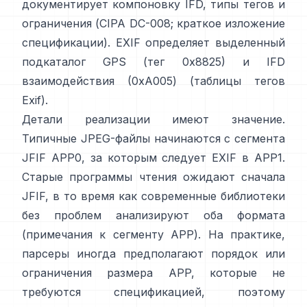
документирует компоновку IFD, типы тегов и
ограничения (
CIPA DC-008
;
краткое изложение
спецификации
). EXIF определяет выделенный
подкаталог GPS (тег 0x8825) и IFD
взаимодействия (0xA005) (
таблицы тегов
Exif
).
Детали реализации имеют значение.
Типичные JPEG-файлы начинаются с сегмента
JFIF APP0, за которым следует EXIF в APP1.
Старые программы чтения ожидают сначала
JFIF, в то время как современные библиотеки
без проблем анализируют оба формата
(
примечания к сегменту APP
). На практике,
парсеры иногда предполагают порядок или
ограничения размера APP, которые не
требуются спецификацией, поэтому