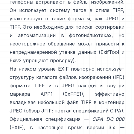
телефоны встраивают в файлы изображений.
Он использует систему тегов в
стиле TIFF
,
упакованную в такие форматы, как
JPEG
и
TIFF
. Это необходимо для поиска, сортировки
и автоматизации в фотобиблиотеках, но
неосторожное обращение может привести к
непреднамеренной утечке данных (
ExifTool
и
Exiv2
упрощают проверку).
На низком уровне EXIF повторно использует
структуру каталога файлов изображений (IFD)
формата TIFF и в JPEG находится внутри
маркера APP1 (0xFFE1), эффективно
вкладывая небольшой файл TIFF в контейнер
JPEG (
обзор JFIF
;
портал спецификаций CIPA
).
Официальная спецификация —
CIPA DC-008
(EXIF), в настоящее время версии 3.x —