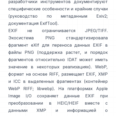
разработчики инструментов документируют
специфические особенности и крайние случаи
(
руководство по метаданным Exiv2
;
документация ExifTool
).
EXIF не ограничивается JPEG/TIFF.
Экосистема PNG стандартизировала
фрагмент eXIf
для переноса данных EXIF в
файлы PNG (поддержка растет, и порядок
фрагментов относительно IDAT может иметь
значение в некоторых реализациях). WebP,
формат на основе RIFF, размещает EXIF, XMP
и ICC в выделенных фрагментах (
контейнер
WebP RIFF
;
libwebp
). На платформах Apple
Image I/O
сохраняет данные EXIF при
преобразовании в HEIC/HEIF вместе с
данными XMP и информацией о