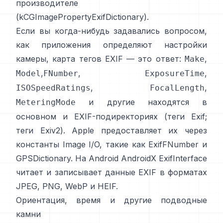
производителе
(
kCGImagePropertyExifDictionary
).
Если вы когда-нибудь задавались вопросом,
как приложения определяют настройки
камеры, карта тегов EXIF — это ответ:
,
Make
,
,
,
Model
FNumber
ExposureTime
,
,
ISOSpeedRatings
FocalLength
и другие находятся в
MeteringMode
основном и EXIF-подиректориях (
теги Exif
;
теги Exiv2
). Apple предоставляет их через
константы Image I/O, такие как
ExifFNumber
и
GPSDictionary
. На Android
AndroidX ExifInterface
читает и записывает данные EXIF в форматах
JPEG, PNG, WebP и HEIF.
Ориентация, время и другие подводные
камни