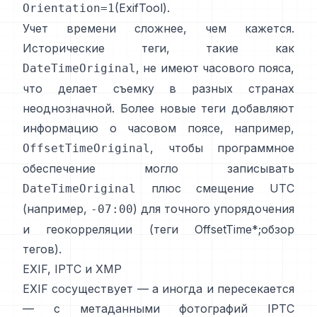
(
ExifTool
).
Orientation=1
Учет времени сложнее, чем кажется.
Исторические теги, такие как
, не имеют часового пояса,
DateTimeOriginal
что делает съемку в разных странах
неоднозначной. Более новые теги добавляют
информацию о часовом поясе, например,
, чтобы программное
OffsetTimeOriginal
обеспечение могло записывать
плюс смещение UTC
DateTimeOriginal
(например,
) для точного упорядочения
-07:00
и геокорреляции (
теги OffsetTime*
;
обзор
тегов
).
EXIF, IPTC и XMP
EXIF сосуществует — а иногда и пересекается
— с
метаданными фотографий IPTC