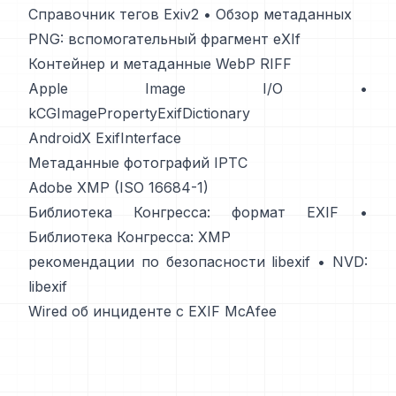
Справочник тегов Exiv2
•
Обзор метаданных
PNG: вспомогательный фрагмент eXIf
Контейнер и метаданные WebP RIFF
Apple Image I/O
•
kCGImagePropertyExifDictionary
AndroidX ExifInterface
Метаданные фотографий IPTC
Adobe XMP (ISO 16684-1)
Библиотека Конгресса: формат EXIF
•
Библиотека Конгресса: XMP
рекомендации по безопасности libexif
•
NVD:
libexif
Wired об инциденте с EXIF McAfee