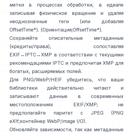
метки в процессах обработки, в идеале
записывая физическое вращение и удаляя
неоднозначные теги (или добавляя
OffsetTime*). (
Ориентация
;
OffsetTime*
).
Сохраняйте описательные метаданные
(кредиты/права), сопоставляя
EXIF↔IPTC↔XMP в соответствии с текущими
рекомендациями IPTC
и предпочитая
XMP
для
богатых, расширяемых полей.
Для PNG/WebP/HEIF убедитесь, что ваши
библиотеки действительно читают и
записывают данные в современных
местоположениях EXIF/XMP; не
предполагайте паритет с JPEG (
PNG
eXIf
;
контейнер WebP
;
Image I/O
).
Обновляйте зависимости, так как метаданные