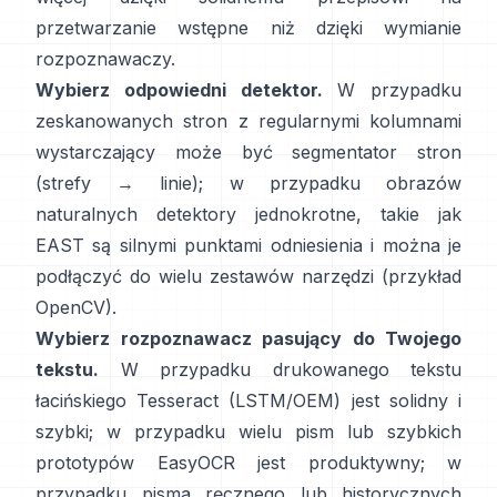
przetwarzanie wstępne niż dzięki wymianie
rozpoznawaczy.
Wybierz odpowiedni detektor.
W przypadku
zeskanowanych stron z regularnymi kolumnami
wystarczający może być segmentator stron
(strefy → linie); w przypadku obrazów
naturalnych detektory jednokrotne, takie jak
EAST
są silnymi punktami odniesienia i można je
podłączyć do wielu zestawów narzędzi (
przykład
OpenCV
).
Wybierz rozpoznawacz pasujący do Twojego
tekstu.
W przypadku drukowanego tekstu
łacińskiego
Tesseract (LSTM/OEM)
jest solidny i
szybki; w przypadku wielu pism lub szybkich
prototypów
EasyOCR
jest produktywny; w
przypadku pisma ręcznego lub historycznych