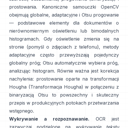
prostowania. Kanoniczne samouczki OpenCV
obejmują globalne,
adaptacyjne
i
Otsu
progowanie
— podstawowe elementy dla dokumentów o
nierównomiernym oświetleniu lub bimodalnych
histogramach. Gdy oświetlenie zmienia się na
stronie (pomyśl o zdjęciach z telefonu), metody
adaptacyjne często przewyższają pojedynczy
globalny próg; Otsu automatycznie wybiera próg,
analizując histogram. Równie ważna jest korekcja
nachylenia: prostowanie oparte na transformacji
Hougha (
Transformacja Hougha
) w połączeniu z
binaryzacją Otsu to powszechny i skuteczny
przepis w produkcyjnych potokach przetwarzania
wstępnego.
Wykrywanie a rozpoznawanie.
OCR jest
zazwyczaj podzielone na
wykrywanie tekstu