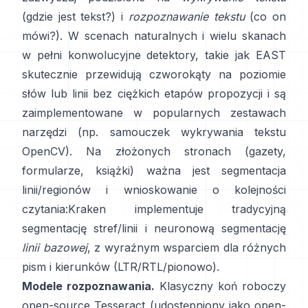
(gdzie jest tekst?) i
rozpoznawanie tekstu
(co on
mówi?). W scenach naturalnych i wielu skanach
w pełni konwolucyjne detektory, takie jak
EAST
skutecznie przewidują czworokąty na poziomie
słów lub linii bez ciężkich etapów propozycji i są
zaimplementowane w popularnych zestawach
narzędzi (np.
samouczek wykrywania tekstu
OpenCV
). Na złożonych stronach (gazety,
formularze, książki) ważna jest segmentacja
linii/regionów i wnioskowanie o kolejności
czytania:
Kraken
implementuje tradycyjną
segmentację stref/linii i neuronową segmentację
linii bazowej
, z wyraźnym wsparciem dla różnych
pism i kierunków (LTR/RTL/pionowo).
Modele rozpoznawania.
Klasyczny koń roboczy
open-source
Tesseract
(udostępniony jako open-