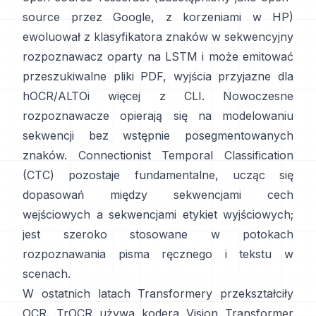
source przez Google, z korzeniami w HP)
ewoluował z klasyfikatora znaków w sekwencyjny
rozpoznawacz oparty na LSTM i może emitować
przeszukiwalne pliki PDF,
wyjścia przyjazne dla
hOCR/ALTO
i więcej z CLI. Nowoczesne
rozpoznawacze opierają się na modelowaniu
sekwencji bez wstępnie posegmentowanych
znaków.
Connectionist Temporal Classification
(CTC)
pozostaje fundamentalne, ucząc się
dopasowań między sekwencjami cech
wejściowych a sekwencjami etykiet wyjściowych;
jest szeroko stosowane w potokach
rozpoznawania pisma ręcznego i tekstu w
scenach.
W ostatnich latach Transformery przekształciły
OCR.
TrOCR
używa kodera Vision Transformer