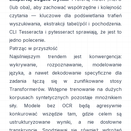
(lub oba), aby zachować współrzędne i kolejność
czytania — kluczowe dla podświetlania trafień
wyszukiwania, ekstrakcji tabel/pól i pochodzenia.
CLI Tesseracta i
pytesseract
sprawiają, że jest to
jedno polecenie.
Patrząc w przyszłość
Najsilniejszym trendem jest konwergencja:
wykrywanie, rozpoznawanie, modelowanie
języka, a nawet dekodowanie specyficzne dla
zadania łączą się w zunifikowane stosy
Transformerów. Wstępne trenowanie na
dużych
korpusach syntetycznych
pozostaje mnożnikiem
siły. Modele bez OCR będą agresywnie
konkurować wszędzie tam, gdzie celem są
ustrukturyzowane wyniki, a nie dosłowne
transkrypcje. Spodziewaj się również wdrożeń