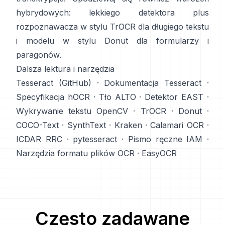
hybrydowych: lekkiego detektora plus
rozpoznawacza w stylu TrOCR dla długiego tekstu
i modelu w stylu Donut dla formularzy i
paragonów.
Dalsza lektura i narzędzia
Tesseract (GitHub)
·
Dokumentacja Tesseract
·
Specyfikacja hOCR
·
Tło ALTO
·
Detektor EAST
·
Wykrywanie tekstu OpenCV
·
TrOCR
·
Donut
·
COCO-Text
·
SynthText
·
Kraken
·
Calamari OCR
·
ICDAR RRC
·
pytesseract
·
Pismo ręczne IAM
·
Narzędzia formatu plików OCR
·
EasyOCR
Często zadawane