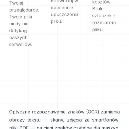
Konwertuj w
kosztów.
Twojej
momencie
Brak
przeglądarce.
upuszczenia
sztuczek z
Twoje pliki
pliku.
rozmiarem
nigdy nie
pliku.
dotykają
naszych
serwerów.
Optyczne rozpoznawanie znaków (
OCR
) zamienia
obrazy tekstu — skany, zdjęcia ze smartfonów,
pliki PDF — na ciągi znaków czytelne dla maszyn,