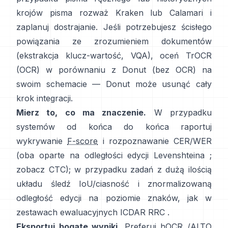
krojów pisma rozważ
Kraken
lub
Calamari
i
zaplanuj dostrajanie. Jeśli potrzebujesz ścisłego
powiązania ze zrozumieniem dokumentów
(ekstrakcja klucz-wartość, VQA), oceń
TrOCR
(OCR) w porównaniu z
Donut
(bez OCR) na
swoim schemacie — Donut może usunąć cały
krok integracji.
Mierz to, co ma znaczenie.
W przypadku
systemów od końca do końca raportuj
wykrywanie
F-score
i rozpoznawanie CER/WER
(oba oparte na odległości edycji Levenshteina ;
zobacz
CTC
); w przypadku zadań z dużą ilością
układu śledź IoU/ciasność i znormalizowaną
odległość edycji na poziomie znaków, jak w
zestawach ewaluacyjnych ICDAR RRC
.
Eksportuj bogate wyniki.
Preferuj
hOCR
/
ALTO