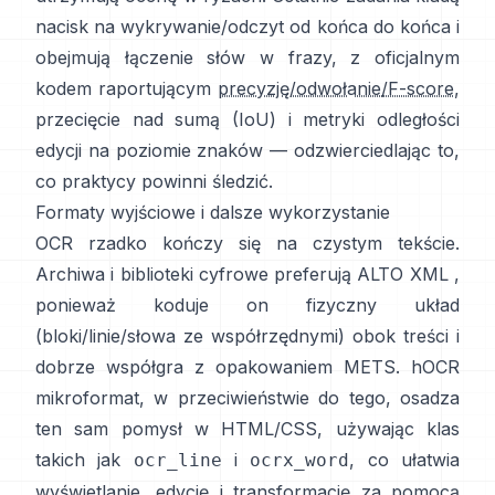
nacisk na wykrywanie/odczyt od końca do końca i
obejmują łączenie słów w frazy, z oficjalnym
kodem raportującym
precyzję/odwołanie/F-score
,
przecięcie nad sumą (IoU) i metryki odległości
edycji na poziomie znaków — odzwierciedlając to,
co praktycy powinni śledzić.
Formaty wyjściowe i dalsze wykorzystanie
OCR rzadko kończy się na czystym tekście.
Archiwa i biblioteki cyfrowe preferują
ALTO XML
,
ponieważ koduje on fizyczny układ
(bloki/linie/słowa ze współrzędnymi) obok treści i
dobrze współgra z opakowaniem METS.
hOCR
mikroformat, w przeciwieństwie do tego, osadza
ten sam pomysł w HTML/CSS, używając klas
takich jak
i
, co ułatwia
ocr_line
ocrx_word
wyświetlanie, edycję i transformację za pomocą