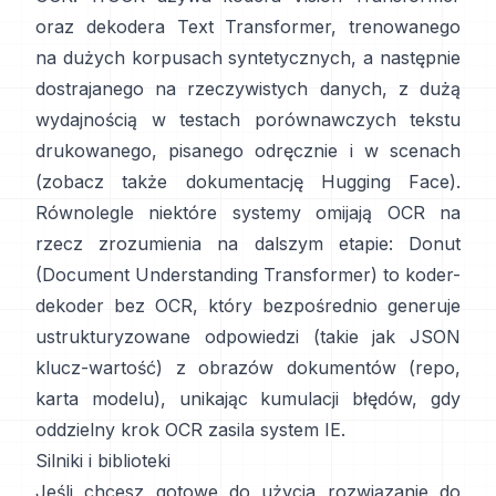
oraz dekodera Text Transformer, trenowanego
na dużych korpusach syntetycznych, a następnie
dostrajanego na rzeczywistych danych, z dużą
wydajnością w testach porównawczych tekstu
drukowanego, pisanego odręcznie i w scenach
(zobacz także
dokumentację Hugging Face
).
Równolegle niektóre systemy omijają OCR na
rzecz zrozumienia na dalszym etapie:
Donut
(Document Understanding Transformer)
to koder-
dekoder bez OCR, który bezpośrednio generuje
ustrukturyzowane odpowiedzi (takie jak JSON
klucz-wartość) z obrazów dokumentów (
repo
,
karta modelu
), unikając kumulacji błędów, gdy
oddzielny krok OCR zasila system IE.
Silniki i biblioteki
Jeśli chcesz gotowe do użycia rozwiązanie do