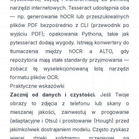
narzędzi internetowych. Tesseract udostępnia oba
— np. generowanie hOCR lub przeszukiwalnych
plików PDF bezpośrednio z CLI (
przewodnik po
wyjściu PDF
); opakowania Pythona, takie jak
pytesseract
dodają wygody. Istnieją konwertery do
tłumaczenia między hOCR a ALTO, gdy
repozytoria mają stałe standardy przyjmowania —
zobacz tę wyselekcjonowaną listę
narzędzi
formatu plików OCR
.
Praktyczne wskazówki
Zacznij od danych i czystości.
Jeśli Twoje
obrazy to zdjęcia z telefonu lub skany o
mieszanej jakości, zainwestuj w progowanie
(
adaptacyjne i Otsu
) i prostowanie (
Hough
) przed
jakimkolwiek dostrajaniem modelu. Często zyskasz
więcej dzięki solidnemu przepisowi na