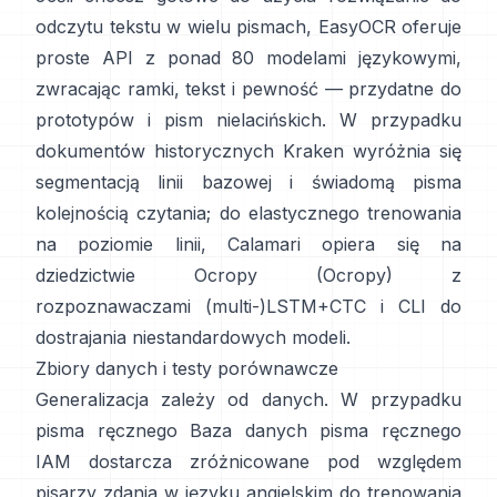
odczytu tekstu w wielu pismach,
EasyOCR
oferuje
proste API z ponad 80 modelami językowymi,
zwracając ramki, tekst i pewność — przydatne do
prototypów i pism nielacińskich. W przypadku
dokumentów historycznych
Kraken
wyróżnia się
segmentacją linii bazowej i świadomą pisma
kolejnością czytania; do elastycznego trenowania
na poziomie linii,
Calamari
opiera się na
dziedzictwie Ocropy (
Ocropy
) z
rozpoznawaczami (multi-)LSTM+CTC i CLI do
dostrajania niestandardowych modeli.
Zbiory danych i testy porównawcze
Generalizacja zależy od danych. W przypadku
pisma ręcznego
Baza danych pisma ręcznego
IAM
dostarcza zróżnicowane pod względem
pisarzy zdania w języku angielskim do trenowania