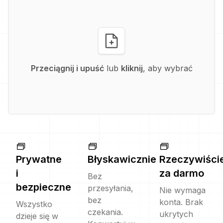
Przeciągnij i upuść
lub
kliknij
, aby wybrać
Prywatne
Błyskawicznie
Rzeczywiści
i
za darmo
Bez
bezpieczne
przesyłania,
Nie wymaga
bez
konta. Brak
Wszystko
czekania.
ukrytych
dzieje się w