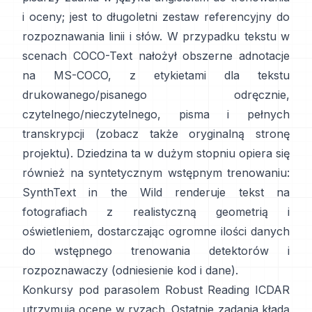
i oceny; jest to długoletni zestaw referencyjny do
rozpoznawania linii i słów. W przypadku tekstu w
scenach
COCO-Text
nałożył obszerne adnotacje
na MS-COCO, z etykietami dla tekstu
drukowanego/pisanego odręcznie,
czytelnego/nieczytelnego, pisma i pełnych
transkrypcji (zobacz także oryginalną
stronę
projektu
). Dziedzina ta w dużym stopniu opiera się
również na syntetycznym wstępnym trenowaniu:
SynthText in the Wild
renderuje tekst na
fotografiach z realistyczną geometrią i
oświetleniem, dostarczając ogromne ilości danych
do wstępnego trenowania detektorów i
rozpoznawaczy (odniesienie
kod i dane
).
Konkursy pod
parasolem Robust Reading ICDAR
utrzymują ocenę w ryzach. Ostatnie zadania kładą