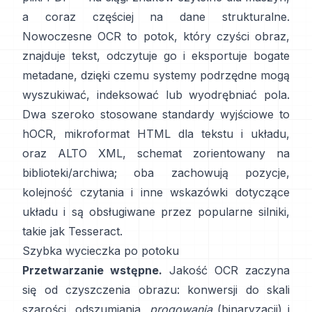
a coraz częściej na dane strukturalne.
Nowoczesne OCR to potok, który czyści obraz,
znajduje tekst, odczytuje go i eksportuje bogate
metadane, dzięki czemu systemy podrzędne mogą
wyszukiwać, indeksować lub wyodrębniać pola.
Dwa szeroko stosowane standardy wyjściowe to
hOCR
, mikroformat HTML dla tekstu i układu,
oraz
ALTO XML
, schemat zorientowany na
biblioteki/archiwa; oba zachowują pozycje,
kolejność czytania i inne wskazówki dotyczące
układu i są obsługiwane przez popularne silniki,
takie jak
Tesseract
.
Szybka wycieczka po potoku
Przetwarzanie wstępne.
Jakość OCR zaczyna
się od czyszczenia obrazu: konwersji do skali
szarości, odszumiania,
progowania
(binaryzacji) i