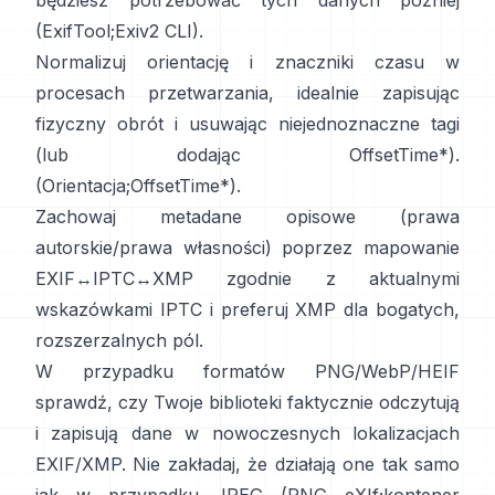
będziesz potrzebować tych danych później
(
ExifTool
;
Exiv2 CLI
).
Normalizuj orientację i znaczniki czasu w
procesach przetwarzania, idealnie zapisując
fizyczny obrót i usuwając niejednoznaczne tagi
(lub dodając OffsetTime*).
(
Orientacja
;
OffsetTime*
).
Zachowaj metadane opisowe (prawa
autorskie/prawa własności) poprzez mapowanie
EXIF↔IPTC↔XMP zgodnie z aktualnymi
wskazówkami IPTC
i preferuj
XMP
dla bogatych,
rozszerzalnych pól.
W przypadku formatów PNG/WebP/HEIF
sprawdź, czy Twoje biblioteki faktycznie odczytują
i zapisują dane w nowoczesnych lokalizacjach
EXIF/XMP. Nie zakładaj, że działają one tak samo