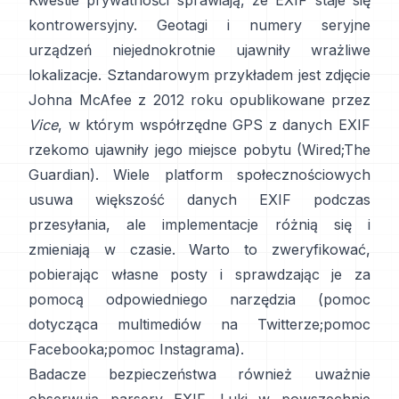
Kwestie prywatności sprawiają, że EXIF staje się
kontrowersyjny. Geotagi i numery seryjne
urządzeń niejednokrotnie ujawniły wrażliwe
lokalizacje. Sztandarowym przykładem jest zdjęcie
Johna McAfee z 2012 roku opublikowane przez
Vice
, w którym współrzędne GPS z danych EXIF
rzekomo ujawniły jego miejsce pobytu (
Wired
;
The
Guardian
). Wiele platform społecznościowych
usuwa większość danych EXIF podczas
przesyłania, ale implementacje różnią się i
zmieniają w czasie. Warto to zweryfikować,
pobierając własne posty i sprawdzając je za
pomocą odpowiedniego narzędzia (
pomoc
dotycząca multimediów na Twitterze
;
pomoc
Facebooka
;
pomoc Instagrama
).
Badacze bezpieczeństwa również uważnie