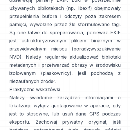
obserwują parsery EXIF. Luki w powszechnie
używanych bibliotekach (np.
libexif
) obejmowały
przepełnienia bufora i odczyty poza zakresem
pamięci, wywołane przez źle sformułowane tagi.
Są one łatwe do spreparowania, ponieważ EXIF
jest ustrukturyzowanym plikiem binarnym w
przewidywalnym miejscu (
porady
;
wyszukiwanie
NVD
). Należy regularnie aktualizować biblioteki
metadanych i przetwarzać obrazy w środowisku
izolowanym (piaskownicy), jeśli pochodzą z
niezaufanych źródeł.
Praktyczne wskazówki
Należy świadomie zarządzać informacjami o
lokalizacji: wyłącz geotagowanie w aparacie, gdy
jest to stosowne, lub usuń dane GPS podczas
eksportu. Zachowaj prywatny oryginał, jeśli