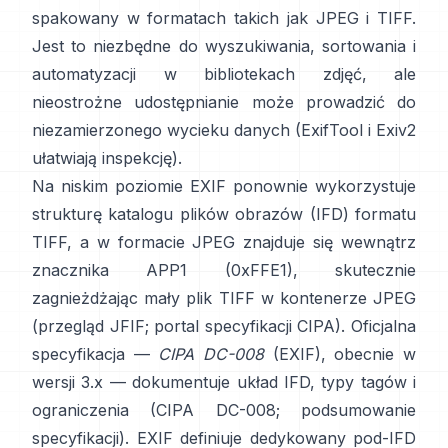
spakowany w formatach takich jak
JPEG
i
TIFF
.
Jest to niezbędne do wyszukiwania, sortowania i
automatyzacji w bibliotekach zdjęć, ale
nieostrożne udostępnianie może prowadzić do
niezamierzonego wycieku danych (
ExifTool
i
Exiv2
ułatwiają inspekcję).
Na niskim poziomie EXIF ponownie wykorzystuje
strukturę katalogu plików obrazów (IFD) formatu
TIFF, a w formacie JPEG znajduje się wewnątrz
znacznika APP1 (0xFFE1), skutecznie
zagnieżdżając mały plik TIFF w kontenerze JPEG
(
przegląd JFIF
;
portal specyfikacji CIPA
). Oficjalna
specyfikacja —
CIPA DC-008
(EXIF), obecnie w
wersji 3.x — dokumentuje układ IFD, typy tagów i
ograniczenia (
CIPA DC-008
;
podsumowanie
specyfikacji
). EXIF definiuje dedykowany pod-IFD