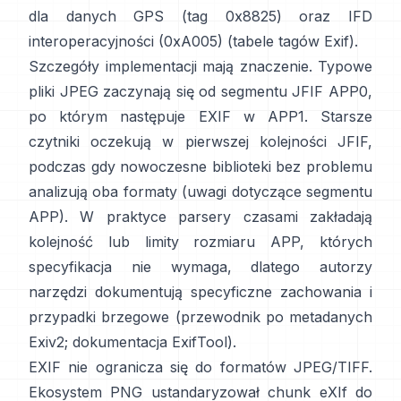
dla danych GPS (tag 0x8825) oraz IFD
interoperacyjności (0xA005) (
tabele tagów Exif
).
Szczegóły implementacji mają znaczenie. Typowe
pliki JPEG zaczynają się od segmentu JFIF APP0,
po którym następuje EXIF w APP1. Starsze
czytniki oczekują w pierwszej kolejności JFIF,
podczas gdy nowoczesne biblioteki bez problemu
analizują oba formaty (
uwagi dotyczące segmentu
APP
). W praktyce parsery czasami zakładają
kolejność lub limity rozmiaru APP, których
specyfikacja nie wymaga, dlatego autorzy
narzędzi dokumentują specyficzne zachowania i
przypadki brzegowe (
przewodnik po metadanych
Exiv2
;
dokumentacja ExifTool
).
EXIF nie ogranicza się do formatów JPEG/TIFF.
Ekosystem PNG ustandaryzował
chunk eXIf
do