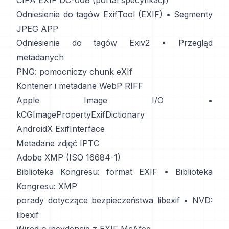
CIPA EXIF DC-008 (portal specyfikacji)
Odniesienie do tagów ExifTool (EXIF)
•
Segmenty
JPEG APP
Odniesienie do tagów Exiv2
•
Przegląd
metadanych
PNG: pomocniczy chunk eXIf
Kontener i metadane WebP RIFF
Apple Image I/O
•
kCGImagePropertyExifDictionary
AndroidX ExifInterface
Metadane zdjęć IPTC
Adobe XMP (ISO 16684-1)
Biblioteka Kongresu: format EXIF
•
Biblioteka
Kongresu: XMP
porady dotyczące bezpieczeństwa libexif
•
NVD:
libexif