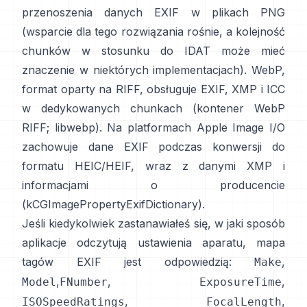
przenoszenia danych EXIF w plikach PNG
(wsparcie dla tego rozwiązania rośnie, a kolejność
chunków w stosunku do IDAT może mieć
znaczenie w niektórych implementacjach). WebP,
format oparty na RIFF, obsługuje EXIF, XMP i ICC
w dedykowanych chunkach (
kontener WebP
RIFF
;
libwebp
). Na platformach Apple
Image I/O
zachowuje dane EXIF podczas konwersji do
formatu HEIC/HEIF, wraz z danymi XMP i
informacjami o producencie
(
kCGImagePropertyExifDictionary
).
Jeśli kiedykolwiek zastanawiałeś się, w jaki sposób
aplikacje odczytują ustawienia aparatu, mapa
tagów EXIF jest odpowiedzią:
,
Make
,
,
,
Model
FNumber
ExposureTime
,
,
ISOSpeedRatings
FocalLength