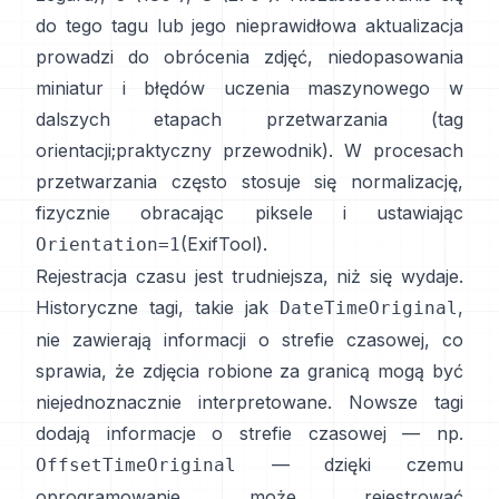
do tego tagu lub jego nieprawidłowa aktualizacja
prowadzi do obrócenia zdjęć, niedopasowania
miniatur i błędów uczenia maszynowego w
dalszych etapach przetwarzania (
tag
orientacji
;
praktyczny przewodnik
). W procesach
przetwarzania często stosuje się normalizację,
fizycznie obracając piksele i ustawiając
(
ExifTool
).
Orientation=1
Rejestracja czasu jest trudniejsza, niż się wydaje.
Historyczne tagi, takie jak
,
DateTimeOriginal
nie zawierają informacji o strefie czasowej, co
sprawia, że zdjęcia robione za granicą mogą być
niejednoznacznie interpretowane. Nowsze tagi
dodają informacje o strefie czasowej — np.
— dzięki czemu
OffsetTimeOriginal
oprogramowanie może rejestrować