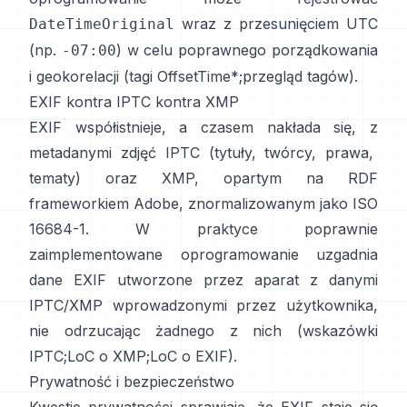
wraz z przesunięciem UTC
DateTimeOriginal
(np.
) w celu poprawnego porządkowania
-07:00
i geokorelacji (
tagi OffsetTime*
;
przegląd tagów
).
EXIF kontra IPTC kontra XMP
EXIF współistnieje, a czasem nakłada się, z
metadanymi zdjęć IPTC
(tytuły, twórcy, prawa,
tematy) oraz
XMP
, opartym na RDF
frameworkiem Adobe, znormalizowanym jako ISO
16684-1. W praktyce poprawnie
zaimplementowane oprogramowanie uzgadnia
dane EXIF utworzone przez aparat z danymi
IPTC/XMP wprowadzonymi przez użytkownika,
nie odrzucając żadnego z nich (
wskazówki
IPTC
;
LoC o XMP
;
LoC o EXIF
).
Prywatność i bezpieczeństwo