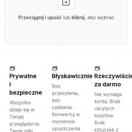
Przeciągnij i upuść
lub
kliknij
, aby wybrać
Prywatne
Błyskawicznie
Rzeczywiści
i
za darmo
Bez
bezpieczne
przesyłania,
Nie wymaga
bez
konta. Brak
Wszystko
czekania.
ukrytych
dzieje się w
Konwertuj w
kosztów.
Twojej
momencie
Brak
przeglądarce.
upuszczenia
sztuczek z
Twoje pliki