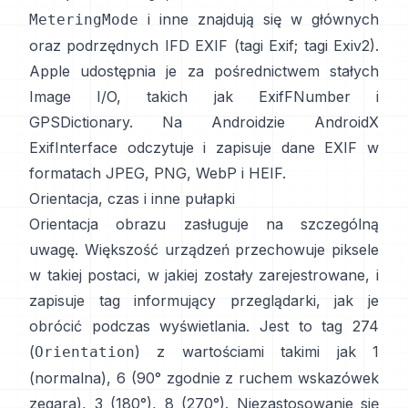
i inne znajdują się w głównych
MeteringMode
oraz podrzędnych IFD EXIF (
tagi Exif
;
tagi Exiv2
).
Apple udostępnia je za pośrednictwem stałych
Image I/O, takich jak
ExifFNumber
i
GPSDictionary
. Na Androidzie
AndroidX
ExifInterface
odczytuje i zapisuje dane EXIF w
formatach JPEG, PNG, WebP i HEIF.
Orientacja, czas i inne pułapki
Orientacja obrazu zasługuje na szczególną
uwagę. Większość urządzeń przechowuje piksele
w takiej postaci, w jakiej zostały zarejestrowane, i
zapisuje tag informujący przeglądarki, jak je
obrócić podczas wyświetlania. Jest to tag 274
(
) z wartościami takimi jak 1
Orientation
(normalna), 6 (90° zgodnie z ruchem wskazówek
zegara), 3 (180°), 8 (270°). Niezastosowanie się