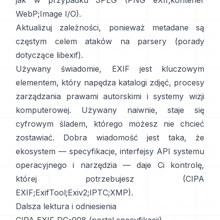
jak w przypadku JPEG (
PNG eXIf
;
kontener
WebP
;
Image I/O
).
Aktualizuj zależności, ponieważ metadane są
częstym celem ataków na parsery (
porady
dotyczące libexif
).
Używany świadomie, EXIF jest kluczowym
elementem, który napędza katalogi zdjęć, procesy
zarządzania prawami autorskimi i systemy wizji
komputerowej. Używany naiwnie, staje się
cyfrowym śladem, którego możesz nie chcieć
zostawiać. Dobra wiadomość jest taka, że
ekosystem — specyfikacje, interfejsy API systemu
operacyjnego i narzędzia — daje Ci kontrolę,
której potrzebujesz (
CIPA
EXIF
;
ExifTool
;
Exiv2
;
IPTC
;
XMP
).
Dalsza lektura i odniesienia