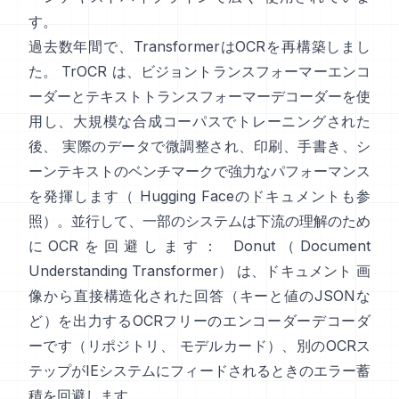
す。
過去数年間で、TransformerはOCRを再構築しまし
た。
TrOCR
は、ビジョントランスフォーマーエンコ
ーダーとテキストトランスフォーマーデコーダーを使
用し、大規模な合成コーパスでトレーニングされた
後、 実際のデータで微調整され、印刷、手書き、シ
ーンテキストのベンチマークで強力なパフォーマンス
を発揮します（
Hugging Faceのドキュメント
も参
照）。並行して、一部のシステムは下流の理解のため
にOCRを回避します：
Donut（Document
Understanding Transformer）
は、ドキュメント 画
像から直接構造化された回答（キーと値のJSONな
ど）を出力するOCRフリーのエンコーダーデコーダ
ーです（
リポジトリ
、
モデルカード
）、別のOCRス
テップがIEシステムにフィードされるときのエラー蓄
積を回避します。