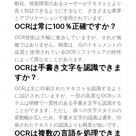
動化、視覚障害のあるユーザーがテキストとより
良く対話できるようにするなど、さまざまな業界
とアプリケーションで使用されています。
OCRは常に100％正確ですか？
OCR技術は大幅に進歩していますが、それが無
敵ではありません。精度は、元のドキュメントの
品質と使用されているOCRソフトウェアの特性
によって異なることがあります。
OCRは手書き文字を認識できま
すか？
OCRは主に印刷されたテキストを認識するよう
に設計されていますが、一部の高度なOCRシス
テムは明瞭で一貫性のある手書き文字も認識する
ことができます。ただし、個々の文字スタイルの
変動幅が広いため、手書き文字の認識は通常、印
刷されたテキストの認識よりも精度が低いです。
OCRは複数の言語を処理できま