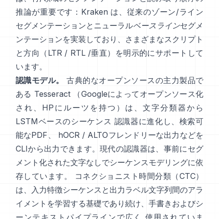
推論が重要です：
Kraken
は、従来のゾーン/ライン
セグメンテーションとニューラル
ベースライン
セグメ
ンテーションを実装しており、さまざまなスクリプト
と方向（LTR / RTL /垂直）を明示的にサポートして
います。
認識モデル。
古典的なオープンソースの主力製品で
ある
Tesseract
（Googleによってオープンソース化
され、HPにルーツを持つ）は、文字分類器から
LSTMベースのシーケンス 認識器に進化し、検索可
能なPDF、
hOCR / ALTOフレンドリーな出力
などを
CLIから出力できます。現代の認識器は、事前にセグ
メント化された文字なしでシーケンスモデリングに依
存しています。
コネクショニスト時間分類（CTC）
は、入力特徴シーケンスと出力ラベル文字列間のアラ
イメントを学習する基礎であり続け、手書きおよびシ
ーンテキストパイプラインで広く 使用されていま