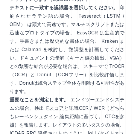
テキストに一致する認識器を選択してください。
印
刷されたラテン語の場合、
Tesseract（LSTM /
OEM）
は頑丈で高速です。マルチスクリプトまたは
迅速なプロトタイプの場合、
EasyOCR
は生産的で
す。手書きまたは歴史的な書体の場合、
Kraken
ま
たは
Calamari
を検討し、微調整を計画してくださ
い。ドキュメントの理解（キーと値の抽出、VQA）
との緊密な結合が必要な場合は、 スキーマで
TrOCR
（OCR）と
Donut
（OCRフリー）を比較評価しま
す。Donutは統合ステップ全体を削除する可能性があ
ります。
重要なことを測定します。
エンドツーエンドシステ
ムの場合、検出
Fスコア
と認識CER / WER（どちら
もレーベンシュタイン 編集距離に基づく。
CTC
を参
照）を報告します。レイアウトの多いタスクの場合、
ICDAR RRC
評価キットのように、IoU /タイトネス