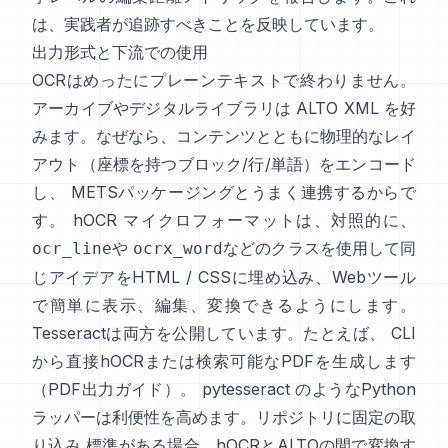
は、実践者が追跡すべきことを反映しています。
出力形式と下流での使用
OCRはめったにプレーンテキストで終わりません。
アーカイブやデジタルライブラリは
ALTO XML
を好
みます。なぜなら、コンテンツとともに物理的なレイ
アウト（座標を持つブロック/行/単語）をエンコード
し、 METSパッケージングとうまく連携するからで
す。
hOCR
マイクロフォーマットは、対照的に、
や
などのクラスを使用して同
ocr_line
ocrx_word
じアイデアをHTML / CSSに埋め込み、Webツール
で簡単に表示、編集、変換できるようにします。
Tesseractは両方を公開しています。たとえば、 CLI
から直接hOCRまたは検索可能なPDFを生成します
（
PDF出力ガイド
）。
pytesseract
のようなPython
ラッパーは利便性を高めます。リポジトリに固定の取
り込み 標準がある場合、hOCRとALTOの間で変換す