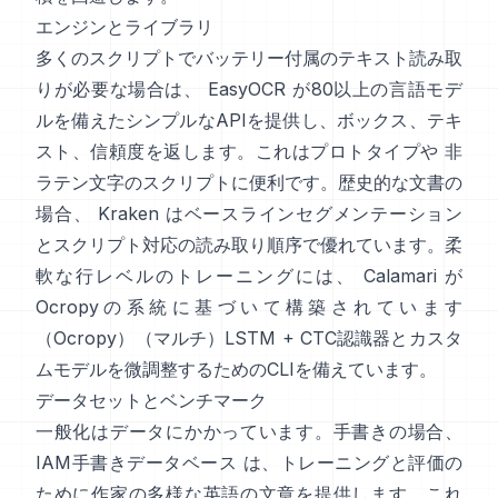
エンジンとライブラリ
多くのスクリプトでバッテリー付属のテキスト読み取
りが必要な場合は、
EasyOCR
が80以上の言語モデ
ルを備えたシンプルなAPIを提供し、ボックス、テキ
スト、信頼度を返します。これはプロトタイプや 非
ラテン文字のスクリプトに便利です。歴史的な文書の
場合、
Kraken
はベースラインセグメンテーション
とスクリプト対応の読み取り順序で優れています。柔
軟な行レベルのトレーニングには、
Calamari
が
Ocropyの系統に基づいて構築されています
（
Ocropy
）（マルチ）LSTM + CTC認識器とカスタ
ムモデルを微調整するためのCLIを備えています。
データセットとベンチマーク
一般化はデータにかかっています。手書きの場合、
IAM手書きデータベース
は、トレーニングと評価の
ために作家の多様な英語の文章を提供します。これ