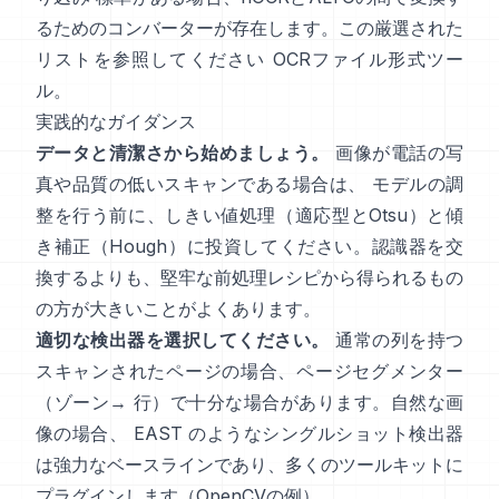
るためのコンバーターが存在します。この厳選された
リストを参照してください
OCRファイル形式ツー
ル
。
実践的なガイダンス
データと清潔さから始めましょう。
画像が電話の写
真や品質の低いスキャンである場合は、 モデルの調
整を行う前に、しきい値処理（
適応型とOtsu
）と傾
き補正（
Hough
）に投資してください。認識器を交
換するよりも、堅牢な前処理レシピから得られるもの
の方が大きいことがよくあります。
適切な検出器を選択してください。
通常の列を持つ
スキャンされたページの場合、ページセグメンター
（ゾーン→ 行）で十分な場合があります。自然な画
像の場合、
EAST
のようなシングルショット検出器
は強力なベースラインであり、多くのツールキットに
プラグインします（
OpenCVの例
）。