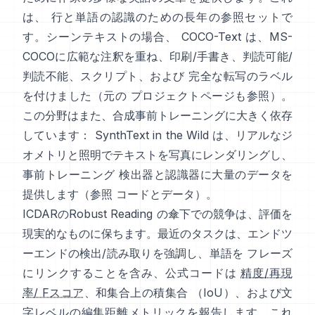
は、 行と単語の認識のための長年の参照セットで
す。シーンテキストの場合、
COCO-Text
は、MS-
COCOに広範な注釈を重ね、印刷/手書き、判読可能/
判読不能、スクリプト、および 完全な転写のラベル
を付けました（元の
プロジェクトページ
も参照）。
この分野はまた、合成事前トレーニングに大きく依存
しています：
SynthText in the Wild
は、リアルなジ
オメトリと照明でテキストを写真にレンダリングし、
事前トレーニング 検出器と認識器に大量のデータを
提供します（参照
コードとデータ
）。
ICDARのRobust Reading
の傘下での競争は、評価を
現実的なものに保ちます。最近のタスクは、エンドツ
ーエンドの検出/読み取りを強調し、単語を フレーズ
にリンクすることを含み、公式コードは
精度/再現
率/ Fスコア
、和集合上の積集合 （IoU）、および文
字レベルの編集距離メトリックを報告します。これ