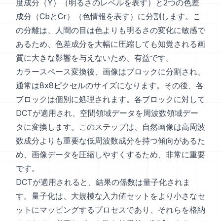
度成分（Y）（明るさのレベルを表す）と2つの色差
成分（CbとCr）（色情報を表す）に分割します。こ
の分離は、人間の目は色よりも明るさの変化に敏感で
あるため、色差成分を大幅に圧縮しても知覚される画
質に大きな影響を与えないため、有益です。
カラースペース変換後、画像はブロックに分割され、
通常は8x8ピクセルのサイズになります。その後、各
ブロックは個別に処理されます。各ブロックに対して
DCTが適用され、空間領域データを周波数領域デー
タに変換します。このステップは、自然画像は高周波
数成分よりも重要な低周波数成分を持つ傾向があるた
め、画像データを圧縮しやすくするため、非常に重要
です。
DCTが適用されると、結果の係数は量子化されま
す。量子化は、大規模な入力値セットをより小さなセ
ットにマッピングするプロセスであり、それらを格納