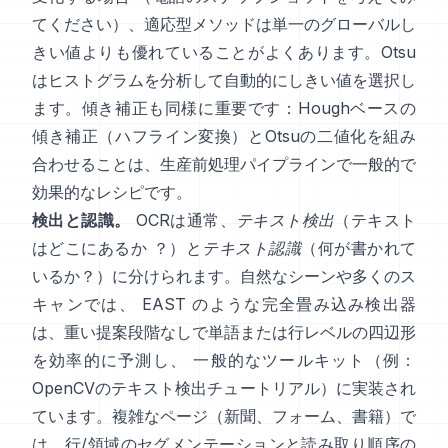
てください）、適応型メソッドは単一のグローバルし
きい値よりも優れていることがよくあります。Otsu
はヒストグラムを分析して自動的にしきい値を選択し
ます。傾き補正も同様に重要です：Houghベースの
傾き補正（
ハフライン変換
）とOtsuの二値化を組み
合わせることは、生産前処理パイプラインで一般的で
効果的なレシピです。
検出と認識。
OCRは通常、
テキスト検出
（テキスト
はどこにあるか ？）と
テキスト認識
（何が書かれて
いるか？）に分けられます。自然なシーンや多くのス
キャンでは、
EAST
のような完全畳み込み検出器
は、重い提案段階なしで単語または行レベルの四辺形
を効率的に予測し、 一般的なツールキット（例：
OpenCVのテキスト検出チュートリアル
）に実装され
ています。複雑なページ（新聞、フォーム、書籍）で
は、行/領域のセグメンテーションと読み取り順序の