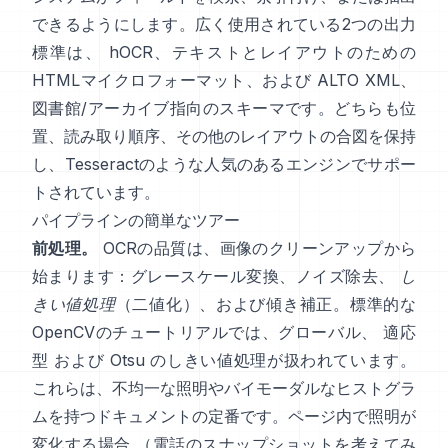
できるようにします。広く使用されている2つの出力
標準は、
hOCR
、テキストとレイアウトのための
HTMLマイクロフォーマット、および
ALTO XML
、
図書館/アーカイブ指向のスキーマです。どちらも位
置、読み取り順序、その他のレイアウトの合図を保持
し、
Tesseract
のような人気のあるエンジンでサポー
トされています。
パイプラインの簡単なツアー
前処理。
OCRの品質は、画像のクリーンアップから
始まります：グレースケール変換、ノイズ除去、
し
きい値処理
（二値化）、および傾き補正。標準的な
OpenCVのチュートリアルでは、グローバル、
適応
型
および
Otsu
のしきい値処理が扱われています。
これらは、不均一な照明やバイモーダルなヒストグラ
ムを持つドキュメントの定番です。ページ内で照明が
変化する場合 （電話のスナップショットを考えてみ