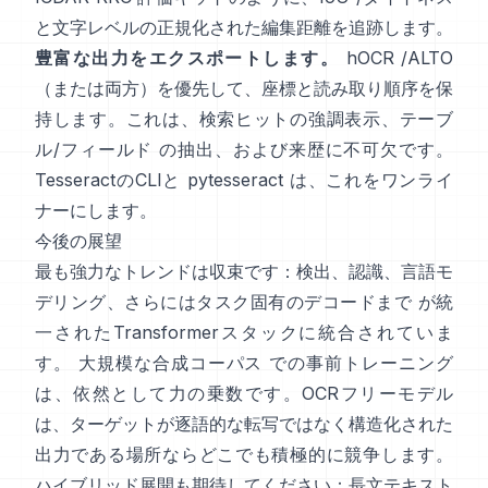
と文字レベルの正規化された編集距離を追跡します。
豊富な出力をエクスポートします。
hOCR
/
ALTO
（または両方）を優先して、座標と読み取り順序を保
持します。これは、検索ヒットの強調表示、テーブ
ル/フィールド の抽出、および来歴に不可欠です。
TesseractのCLIと
pytesseract
は、これをワンライ
ナーにします。
今後の展望
最も強力なトレンドは収束です：検出、認識、言語モ
デリング、さらにはタスク固有のデコードまで が統
一されたTransformerスタックに統合されていま
す。
大規模な合成コーパス
での事前トレーニング
は、依然として力の乗数です。OCRフリーモデル
は、ターゲットが逐語的な転写ではなく構造化された
出力である場所ならどこでも積極的に競争します。
ハイブリッド展開も期待してください：長文テキスト