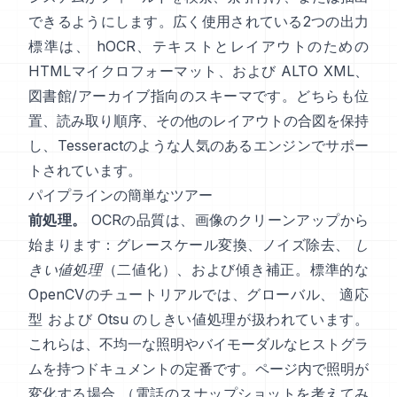
できるようにします。広く使用されている2つの出力
標準は、
hOCR
、テキストとレイアウトのための
HTMLマイクロフォーマット、および
ALTO XML
、
図書館/アーカイブ指向のスキーマです。どちらも位
置、読み取り順序、その他のレイアウトの合図を保持
し、
Tesseract
のような人気のあるエンジンでサポー
トされています。
パイプラインの簡単なツアー
前処理。
OCRの品質は、画像のクリーンアップから
始まります：グレースケール変換、ノイズ除去、
し
きい値処理
（二値化）、および傾き補正。標準的な
OpenCVのチュートリアルでは、グローバル、
適応
型
および
Otsu
のしきい値処理が扱われています。
これらは、不均一な照明やバイモーダルなヒストグラ
ムを持つドキュメントの定番です。ページ内で照明が
変化する場合 （電話のスナップショットを考えてみ