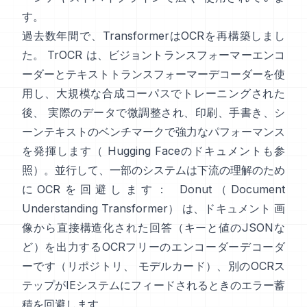
す。
過去数年間で、TransformerはOCRを再構築しまし
た。
TrOCR
は、ビジョントランスフォーマーエンコ
ーダーとテキストトランスフォーマーデコーダーを使
用し、大規模な合成コーパスでトレーニングされた
後、 実際のデータで微調整され、印刷、手書き、シ
ーンテキストのベンチマークで強力なパフォーマンス
を発揮します（
Hugging Faceのドキュメント
も参
照）。並行して、一部のシステムは下流の理解のため
にOCRを回避します：
Donut（Document
Understanding Transformer）
は、ドキュメント 画
像から直接構造化された回答（キーと値のJSONな
ど）を出力するOCRフリーのエンコーダーデコーダ
ーです（
リポジトリ
、
モデルカード
）、別のOCRス
テップがIEシステムにフィードされるときのエラー蓄
積を回避します。