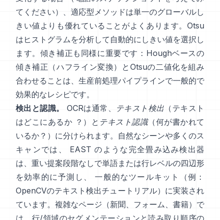
てください）、適応型メソッドは単一のグローバルし
きい値よりも優れていることがよくあります。Otsu
はヒストグラムを分析して自動的にしきい値を選択し
ます。傾き補正も同様に重要です：Houghベースの
傾き補正（
ハフライン変換
）とOtsuの二値化を組み
合わせることは、生産前処理パイプラインで一般的で
効果的なレシピです。
検出と認識。
OCRは通常、
テキスト検出
（テキスト
はどこにあるか ？）と
テキスト認識
（何が書かれて
いるか？）に分けられます。自然なシーンや多くのス
キャンでは、
EAST
のような完全畳み込み検出器
は、重い提案段階なしで単語または行レベルの四辺形
を効率的に予測し、 一般的なツールキット（例：
OpenCVのテキスト検出チュートリアル
）に実装され
ています。複雑なページ（新聞、フォーム、書籍）で
は、行/領域のセグメンテーションと読み取り順序の