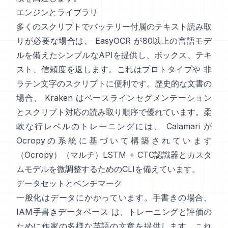
エンジンとライブラリ
多くのスクリプトでバッテリー付属のテキスト読み取
りが必要な場合は、
EasyOCR
が80以上の言語モデ
ルを備えたシンプルなAPIを提供し、ボックス、テキ
スト、信頼度を返します。これはプロトタイプや 非
ラテン文字のスクリプトに便利です。歴史的な文書の
場合、
Kraken
はベースラインセグメンテーション
とスクリプト対応の読み取り順序で優れています。柔
軟な行レベルのトレーニングには、
Calamari
が
Ocropyの系統に基づいて構築されています
（
Ocropy
）（マルチ）LSTM + CTC認識器とカスタ
ムモデルを微調整するためのCLIを備えています。
データセットとベンチマーク
一般化はデータにかかっています。手書きの場合、
IAM手書きデータベース
は、トレーニングと評価の
ために作家の多様な英語の文章を提供します。これ