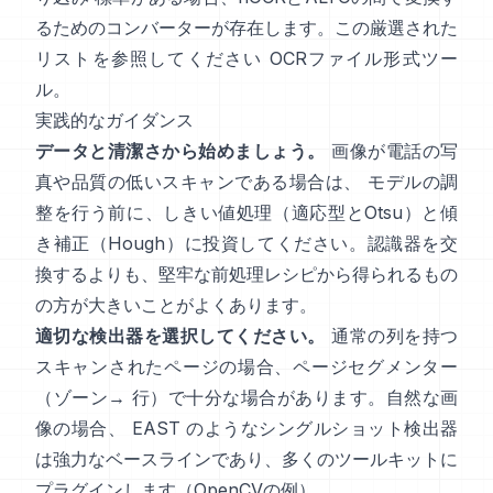
るためのコンバーターが存在します。この厳選された
リストを参照してください
OCRファイル形式ツー
ル
。
実践的なガイダンス
データと清潔さから始めましょう。
画像が電話の写
真や品質の低いスキャンである場合は、 モデルの調
整を行う前に、しきい値処理（
適応型とOtsu
）と傾
き補正（
Hough
）に投資してください。認識器を交
換するよりも、堅牢な前処理レシピから得られるもの
の方が大きいことがよくあります。
適切な検出器を選択してください。
通常の列を持つ
スキャンされたページの場合、ページセグメンター
（ゾーン→ 行）で十分な場合があります。自然な画
像の場合、
EAST
のようなシングルショット検出器
は強力なベースラインであり、多くのツールキットに
プラグインします（
OpenCVの例
）。