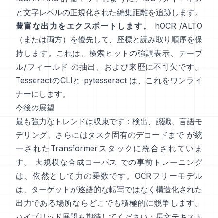
と文字レベルの正規化された編集距離を追跡します。
豊富な出力をエクスポートします。
hOCR
/
ALTO
（または両方）を優先して、座標と読み取り順序を保
持します。これは、検索ヒットの強調表示、テーブ
ル/フィールド の抽出、および来歴に不可欠です。
TesseractのCLIと
pytesseract
は、これをワンライ
ナーにします。
今後の展望
最も強力なトレンドは収束です：検出、認識、言語モ
デリング、さらにはタスク固有のデコードまで が統
一されたTransformerスタックに統合されていま
す。
大規模な合成コーパス
での事前トレーニング
は、依然として力の乗数です。OCRフリーモデル
は、ターゲットが逐語的な転写ではなく構造化された
出力である場所ならどこでも積極的に競争します。
ハイブリッド展開も期待してください：長文テキスト