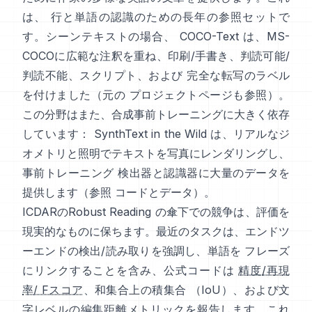
は、 行と単語の認識のための長年の参照セットで
す。シーンテキストの場合、
COCO-Text
は、MS-
COCOに広範な注釈を重ね、印刷/手書き、判読可能/
判読不能、スクリプト、および 完全な転写のラベル
を付けました（元の
プロジェクトページ
も参照）。
この分野はまた、合成事前トレーニングに大きく依存
しています：
SynthText in the Wild
は、リアルなジ
オメトリと照明でテキストを写真にレンダリングし、
事前トレーニング 検出器と認識器に大量のデータを
提供します（参照
コードとデータ
）。
ICDARのRobust Reading
の傘下での競争は、評価を
現実的なものに保ちます。最近のタスクは、エンドツ
ーエンドの検出/読み取りを強調し、単語を フレーズ
にリンクすることを含み、公式コードは
精度/再現
率/ Fスコア
、和集合上の積集合 （IoU）、および文
字レベルの編集距離メトリックを報告します。これ