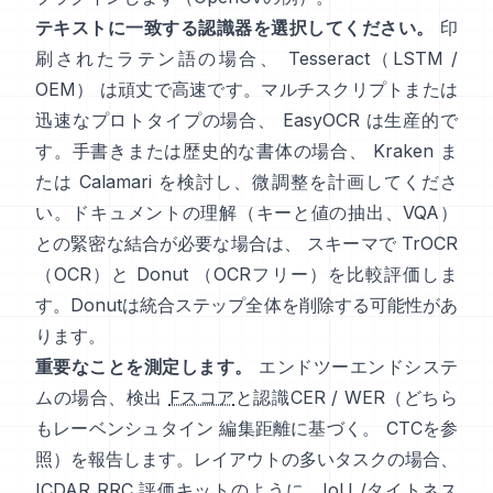
テキストに一致する認識器を選択してください。
印
刷されたラテン語の場合、
Tesseract（LSTM /
OEM）
は頑丈で高速です。マルチスクリプトまたは
迅速なプロトタイプの場合、
EasyOCR
は生産的で
す。手書きまたは歴史的な書体の場合、
Kraken
ま
たは
Calamari
を検討し、微調整を計画してくださ
い。ドキュメントの理解（キーと値の抽出、VQA）
との緊密な結合が必要な場合は、 スキーマで
TrOCR
（OCR）と
Donut
（OCRフリー）を比較評価しま
す。Donutは統合ステップ全体を削除する可能性があ
ります。
重要なことを測定します。
エンドツーエンドシステ
ムの場合、検出
Fスコア
と認識CER / WER（どちら
もレーベンシュタイン 編集距離に基づく。
CTC
を参
照）を報告します。レイアウトの多いタスクの場合、
ICDAR RRC
評価キットのように、IoU /タイトネス