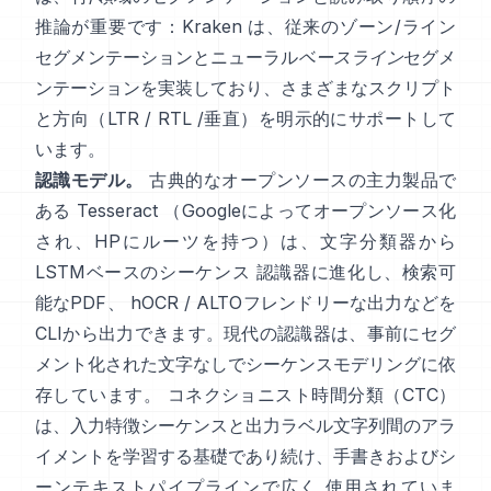
推論が重要です：
Kraken
は、従来のゾーン/ライン
セグメンテーションとニューラル
ベースライン
セグメ
ンテーションを実装しており、さまざまなスクリプト
と方向（LTR / RTL /垂直）を明示的にサポートして
います。
認識モデル。
古典的なオープンソースの主力製品で
ある
Tesseract
（Googleによってオープンソース化
され、HPにルーツを持つ）は、文字分類器から
LSTMベースのシーケンス 認識器に進化し、検索可
能なPDF、
hOCR / ALTOフレンドリーな出力
などを
CLIから出力できます。現代の認識器は、事前にセグ
メント化された文字なしでシーケンスモデリングに依
存しています。
コネクショニスト時間分類（CTC）
は、入力特徴シーケンスと出力ラベル文字列間のアラ
イメントを学習する基礎であり続け、手書きおよびシ
ーンテキストパイプラインで広く 使用されていま