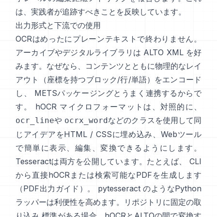
は、実践者が追跡すべきことを反映しています。
出力形式と下流での使用
OCRはめったにプレーンテキストで終わりません。
アーカイブやデジタルライブラリは
ALTO XML
を好
みます。なぜなら、コンテンツとともに物理的なレイ
アウト（座標を持つブロック/行/単語）をエンコード
し、 METSパッケージングとうまく連携するからで
す。
hOCR
マイクロフォーマットは、対照的に、
や
などのクラスを使用して同
ocr_line
ocrx_word
じアイデアをHTML / CSSに埋め込み、Webツール
で簡単に表示、編集、変換できるようにします。
Tesseractは両方を公開しています。たとえば、 CLI
から直接hOCRまたは検索可能なPDFを生成します
（
PDF出力ガイド
）。
pytesseract
のようなPython
ラッパーは利便性を高めます。リポジトリに固定の取
り込み 標準がある場合、hOCRとALTOの間で変換す