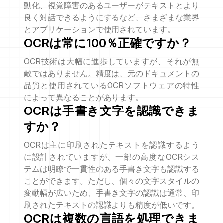
動化、視覚障害のあるユーザーがテキストとより
良く対話できるようにするなど、さまざまな業界
とアプリケーションで使用されています。
OCRは常に100％正確ですか？
OCR技術は大幅に進歩していますが、それが無
敵ではありません。精度は、元のドキュメントの
品質と使用されているOCRソフトウェアの特性
によって異なることがあります。
OCRは手書き文字を認識できま
すか？
OCRは主に印刷されたテキストを認識するよう
に設計されていますが、一部の高度なOCRシス
テムは明瞭で一貫性のある手書き文字も認識する
ことができます。ただし、個々の文字スタイルの
変動幅が広いため、手書き文字の認識は通常、印
刷されたテキストの認識よりも精度が低いです。
OCRは複数の言語を処理できま