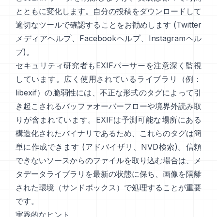
とともに変化します。自分の投稿をダウンロードして
適切なツールで確認することをお勧めします (
Twitter
メディアヘルプ
、
Facebookヘルプ
、
Instagramヘル
プ
)。
セキュリティ研究者もEXIFパーサーを注意深く監視
しています。広く使用されているライブラリ（例：
libexif
）の脆弱性には、不正な形式のタグによって引
き起こされるバッファオーバーフローや境界外読み取
りが含まれています。EXIFは予測可能な場所にある
構造化されたバイナリであるため、これらのタグは簡
単に作成できます (
アドバイザリ
、
NVD検索
)。信頼
できないソースからのファイルを取り込む場合は、メ
タデータライブラリを最新の状態に保ち、画像を隔離
された環境（サンドボックス）で処理することが重要
です。
実践的なヒント