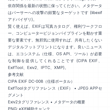
依存関係を最新の状態に保ってください。メタデータ
はパーサーへの攻撃の頻繁なターゲットです (
libexif
アドバイザリ
)。
賢く使えば、EXIFは写真カタログ、権利ワークフロ
ー、コンピュータービジョンパイプラインを動かす重
要な要素です。無邪気に使用すれば、共有したくない
デジタルフットプリントになります。良いニュース
は、エコシステム（仕様、OS API、ツール）が必要
な制御を提供してくれることです (
CIPA EXIF
、
ExifTool
、
Exiv2
、
IPTC
、
XMP
)。
参考文献
CIPA EXIF DC-008（仕様ポータル）
ExifToolタグリファレンス（EXIF）
•
JPEG APPセ
グメント
Exiv2タグリファレンス
•
メタデータの概要
PNG: eXIf補助チャンク