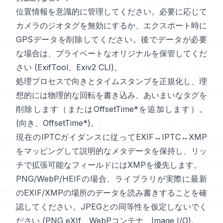
位置情報を意識的に管理してください。必要に応じて
カメラのジオタグを無効にするか、エクスポート時に
GPSデータを削除してください。後でデータが必要
な場合は、プライベートなオリジナルを保管してくだ
さい (
ExifTool
、
Exiv2 CLI
)。
処理プロセスで向きとタイムスタンプを正規化し、理
想的には物理的な回転を書き込み、あいまいなタグを
削除します（またはOffsetTime*を追加します）。
(
向き
、
OffsetTime*
)。
現在の
IPTC
ガイダンスに従ってEXIF↔IPTC↔XMP
をマッピングして説明的なメタデータを保持し、リッ
チで拡張可能なフィールドには
XMP
を優先します。
PNG/WebP/HEIFの場合、ライブラリが実際に最新
のEXIF/XMPの場所のデータを読み書きすることを確
認してください。JPEGとの同等性を仮定しないでく
ださい (
PNG eXIf
、
WebPコンテナ
、
Image I/O
)。