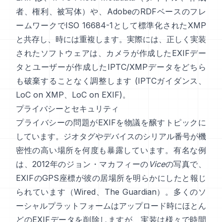
者、権利、被写体）や、AdobeのRDFベースのフレ
ームワークでISO 16684-1として標準化された
XMP
と共存し、時には重複します。実際には、正しく実装
されたソフトウェアは、カメラが作成したEXIFデー
タとユーザーが作成したIPTC/XMPデータをどちら
も破棄することなく調整します (
IPTCガイダンス
、
LoC on XMP
、
LoC on EXIF
)。
プライバシーとセキュリティ
プライバシーの問題がEXIFを物議を醸すトピックに
しています。ジオタグやデバイスのシリアル番号が機
密性の高い場所を何度も暴露しています。有名な例
は、2012年のジョン・マカフィーの
Vice
の写真で、
EXIFのGPS座標が彼の居場所を明らかにしたと報じ
られています（
Wired
、
The Guardian
）。多くのソ
ーシャルプラットフォームはアップロード時にほとん
どのEXIFデータを削除しますが、実装は様々で時間