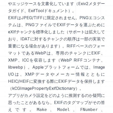
やエッジケースを文書化しています（
Exiv2メタデー
タガイド
、
ExifToolドキュメント
）。
EXIFはJPEG/TIFFに限定されません。PNGエコシス
テムは、PNGファイルでEXIFデータを運ぶために
eXIfチャンク
を標準化しました（サポートは拡大して
おり、IDATに対するチャンクの順序は一部の実装で
重要になる場合があります）。RIFFベースのフォー
マットであるWebPは、専用のチャンクにEXIF、
XMP、ICCを収容します（
WebP RIFFコンテナ
、
libwebp
）。Appleプラットフォームでは、
Image
I/O
は、XMPデータやメーカー情報とともに
HEIC/HEIFに変換する際にEXIFデータを保持します
（
kCGImagePropertyExifDictionary
）。
アプリがカメラ設定をどのように推測するのか疑問に
思ったことがあるなら、EXIFのタグマップがその答
えです。
、
、
、
Make
Model
FNumber