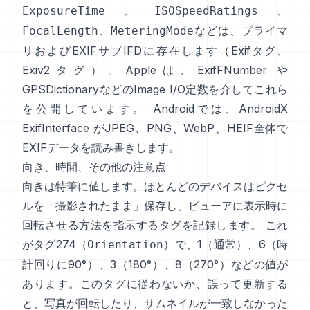
、
、
ExposureTime
ISOSpeedRatings
、
などは、プライマ
FocalLength
MeteringMode
リおよびEXIFサブIFDに存在します（
Exifタグ
、
Exiv2タグ
）。Appleは、
ExifFNumber
や
GPSDictionary
などのImage I/O定数を介してこれら
を公開しています。 Androidでは、
AndroidX
ExifInterface
がJPEG、PNG、WebP、HEIF全体で
EXIFデータを読み書きします。
向き、時間、その他の注意点
向きは特筆に値します。ほとんどのデバイスはピクセ
ルを「撮影されたまま」保存し、ビューアに表示時に
回転させる方法を指示するタグを記録します。 これ
がタグ274（
）で、1（通常）、6（時
Orientation
計回りに90°）、3（180°）、8（270°）などの値が
あります。このタグに従わないか、誤って更新する
と、写真が回転したり、サムネイルが一致しなかった