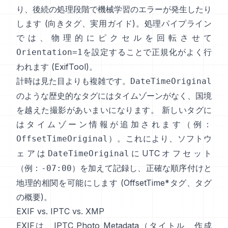
り、後続の処理段階で機械学習のエラーが発生したり
します (
向きタグ
、
実用ガイド
)。処理パイプライン
では、物理的にピクセルを回転させて
を設定することで正規化がよく行
Orientation=1
われます (
ExifTool
)。
計時は見た目よりも複雑です。
DateTimeOriginal
のような歴史的なタグにはタイムゾーンがなく、国境
を越えた撮影があいまいになります。 新しいタグに
はタイムゾーン情報が追加されます（例：
）。これにより、ソフトウ
OffsetTimeOriginal
ェアは
にUTCオフセット
DateTimeOriginal
（例：
）を加えて記録し、正確な順序付けと
-07:00
地理的相関を可能にします (
OffsetTime*タグ
、
タグ
の概要
)。
EXIF vs. IPTC vs. XMP
EXIFは、
IPTC Photo Metadata
（タイトル、作成