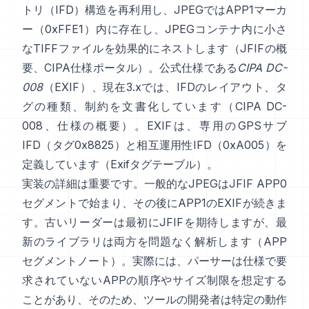
トリ（IFD）構造を再利用し、JPEGではAPP1マーカ
ー（0xFFE1）内に存在し、JPEGコンテナ内に小さ
なTIFFファイルを効果的にネストします（
JFIFの概
要
、
CIPA仕様ポータル
）。公式仕様である
CIPA DC-
008
（EXIF）、現在3.xでは、IFDのレイアウト、タ
グの種類、制約を文書化しています（
CIPA DC-
008
、
仕様の概要
）。EXIFは、専用のGPSサブ
IFD（タグ0x8825）と相互運用性IFD（0xA005）を
定義しています（
Exifタグテーブル
）。
実装の詳細は重要です。一般的なJPEGはJFIF APP0
セグメントで始まり、その後にAPP1のEXIFが続きま
す。古いリーダーは最初にJFIFを期待しますが、最
新のライブラリは両方を問題なく解析します（
APP
セグメントノート
）。実際には、パーサーは仕様で要
求されていないAPPの順序やサイズ制限を想定する
ことがあり、そのため、ツールの開発者は特定の動作