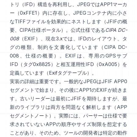
トリ（IFD）構造を再利用し、JPEGではAPP1マーカ
ー（0xFFE1）内に存在し、JPEGコンテナ内に小さ
なTIFFファイルを効果的にネストします（
JFIFの概
要
、
CIPA仕様ポータル
）。公式仕様である
CIPA DC-
008
（EXIF）、現在3.xでは、IFDのレイアウト、タ
グの種類、制約を文書化しています（
CIPA DC-
008
、
仕様の概要
）。EXIFは、専用のGPSサブ
IFD（タグ0x8825）と相互運用性IFD（0xA005）を
定義しています（
Exifタグテーブル
）。
実装の詳細は重要です。一般的なJPEGはJFIF APP0
セグメントで始まり、その後にAPP1のEXIFが続きま
す。古いリーダーは最初にJFIFを期待しますが、最
新のライブラリは両方を問題なく解析します（
APP
セグメントノート
）。実際には、パーサーは仕様で要
求されていないAPPの順序やサイズ制限を想定する
ことがあり、そのため、ツールの開発者は特定の動作