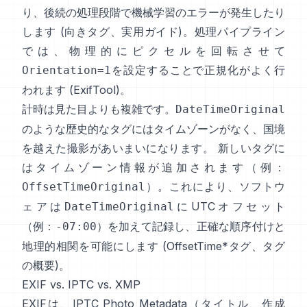
り、後続の処理段階で機械学習のエラーが発生したり
します (
向きタグ
、
実用ガイド
)。処理パイプライン
では、物理的にピクセルを回転させて
を設定することで正規化がよく行
Orientation=1
われます (
ExifTool
)。
計時は見た目よりも複雑です。
DateTimeOriginal
のような歴史的なタグにはタイムゾーンがなく、国境
を越えた撮影があいまいになります。 新しいタグに
はタイムゾーン情報が追加されます（例：
）。これにより、ソフトウ
OffsetTimeOriginal
ェアは
にUTCオフセット
DateTimeOriginal
（例：
）を加えて記録し、正確な順序付けと
-07:00
地理的相関を可能にします (
OffsetTime*タグ
、
タグ
の概要
)。
EXIF vs. IPTC vs. XMP
EXIFは、
IPTC Photo Metadata
（タイトル、作成