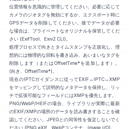
位置情報を意識的に管理してください。必要に応じて
カメラのジオタグを無効にするか、エクスポート時に
GPSデータを削除してください。後でデータが必要
な場合は、プライベートなオリジナルを保管してくだ
さい (
ExifTool
、
Exiv2 CLI
)。
処理プロセスで向きとタイムスタンプを正規化し、理
想的には物理的な回転を書き込み、あいまいなタグを
削除します（またはOffsetTime*を追加します）。
(
向き
、
OffsetTime*
)。
現在の
IPTC
ガイダンスに従ってEXIF↔IPTC↔XMP
をマッピングして説明的なメタデータを保持し、リッ
チで拡張可能なフィールドには
XMP
を優先します。
PNG/WebP/HEIFの場合、ライブラリが実際に最新
のEXIF/XMPの場所のデータを読み書きすることを確
認してください。JPEGとの同等性を仮定しないでく
ださい (
PNG eXIf
、
WebPコンテナ
、
Image I/O
)。