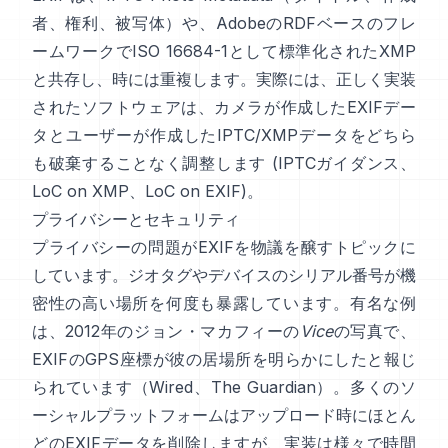
者、権利、被写体）や、AdobeのRDFベースのフレ
ームワークでISO 16684-1として標準化された
XMP
と共存し、時には重複します。実際には、正しく実装
されたソフトウェアは、カメラが作成したEXIFデー
タとユーザーが作成したIPTC/XMPデータをどちら
も破棄することなく調整します (
IPTCガイダンス
、
LoC on XMP
、
LoC on EXIF
)。
プライバシーとセキュリティ
プライバシーの問題がEXIFを物議を醸すトピックに
しています。ジオタグやデバイスのシリアル番号が機
密性の高い場所を何度も暴露しています。有名な例
は、2012年のジョン・マカフィーの
Vice
の写真で、
EXIFのGPS座標が彼の居場所を明らかにしたと報じ
られています（
Wired
、
The Guardian
）。多くのソ
ーシャルプラットフォームはアップロード時にほとん
どのEXIFデータを削除しますが、実装は様々で時間