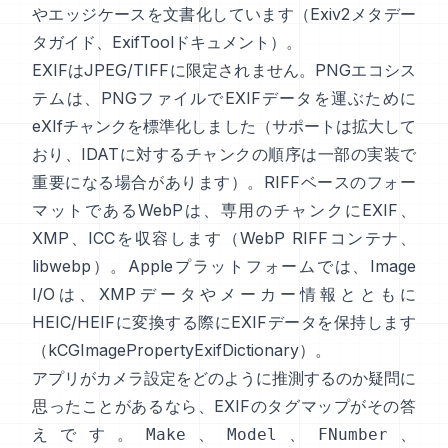
やエッジケースを文書化しています（
Exiv2メタデー
タガイド
、
ExifToolドキュメント
）。
EXIFはJPEG/TIFFに限定されません。PNGエコシス
テムは、PNGファイルでEXIFデータを運ぶために
eXIfチャンク
を標準化しました（サポートは拡大して
おり、IDATに対するチャンクの順序は一部の実装で
重要になる場合があります）。RIFFベースのフォー
マットであるWebPは、専用のチャンクにEXIF、
XMP、ICCを収容します（
WebP RIFFコンテナ
、
libwebp
）。Appleプラットフォームでは、
Image
I/O
は、XMPデータやメーカー情報とともに
HEIC/HEIFに変換する際にEXIFデータを保持します
（
kCGImagePropertyExifDictionary
）。
アプリがカメラ設定をどのように推測するのか疑問に
思ったことがあるなら、EXIFのタグマップがその答
えです。
、
、
、
Make
Model
FNumber