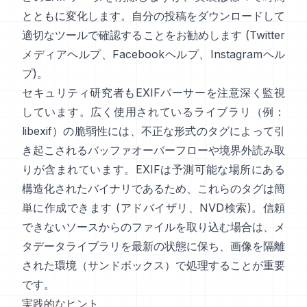
とともに変化します。自分の投稿をダウンロードして
適切なツールで確認することをお勧めします (
Twitter
メディアヘルプ
、
Facebookヘルプ
、
Instagramヘル
プ
)。
セキュリティ研究者もEXIFパーサーを注意深く監視
しています。広く使用されているライブラリ（例：
libexif
）の脆弱性には、不正な形式のタグによって引
き起こされるバッファオーバーフローや境界外読み取
りが含まれています。EXIFは予測可能な場所にある
構造化されたバイナリであるため、これらのタグは簡
単に作成できます (
アドバイザリ
、
NVD検索
)。信頼
できないソースからのファイルを取り込む場合は、メ
タデータライブラリを最新の状態に保ち、画像を隔離
された環境（サンドボックス）で処理することが重要
です。
実践的なヒント