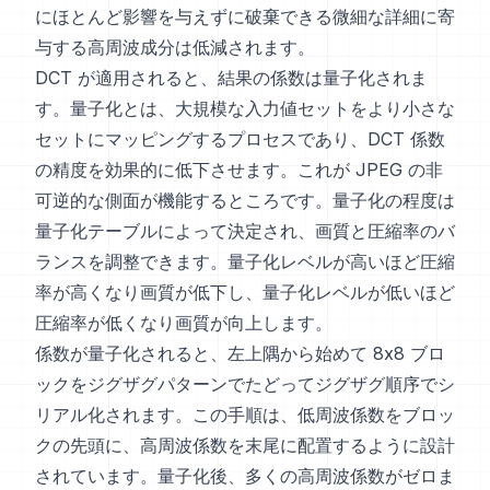
にほとんど影響を与えずに破棄できる微細な詳細に寄
与する高周波成分は低減されます。
DCT が適用されると、結果の係数は量子化されま
す。量子化とは、大規模な入力値セットをより小さな
セットにマッピングするプロセスであり、DCT 係数
の精度を効果的に低下させます。これが JPEG の非
可逆的な側面が機能するところです。量子化の程度は
量子化テーブルによって決定され、画質と圧縮率のバ
ランスを調整できます。量子化レベルが高いほど圧縮
率が高くなり画質が低下し、量子化レベルが低いほど
圧縮率が低くなり画質が向上します。
係数が量子化されると、左上隅から始めて 8x8 ブロ
ックをジグザグパターンでたどってジグザグ順序でシ
リアル化されます。この手順は、低周波係数をブロッ
クの先頭に、高周波係数を末尾に配置するように設計
されています。量子化後、多くの高周波係数がゼロま