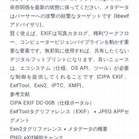
依存関係を最新の状態に保ってください。メタデータ
はパーサーへの攻撃の頻繁なターゲットです (
libexif
アドバイザリ
)。
賢く使えば、EXIFは写真カタログ、権利ワークフロ
ー、コンピュータービジョンパイプラインを動かす重
要な要素です。無邪気に使用すれば、共有したくない
デジタルフットプリントになります。良いニュース
は、エコシステム（仕様、OS API、ツール）が必要
な制御を提供してくれることです (
CIPA EXIF
、
ExifTool
、
Exiv2
、
IPTC
、
XMP
)。
参考文献
CIPA EXIF DC-008（仕様ポータル）
ExifToolタグリファレンス（EXIF）
•
JPEG APPセ
グメント
Exiv2タグリファレンス
•
メタデータの概要
PNG: eXIf補助チャンク