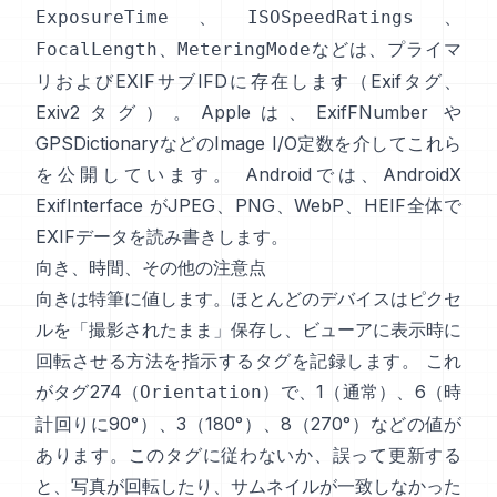
、
、
ExposureTime
ISOSpeedRatings
、
などは、プライマ
FocalLength
MeteringMode
リおよびEXIFサブIFDに存在します（
Exifタグ
、
Exiv2タグ
）。Appleは、
ExifFNumber
や
GPSDictionary
などのImage I/O定数を介してこれら
を公開しています。 Androidでは、
AndroidX
ExifInterface
がJPEG、PNG、WebP、HEIF全体で
EXIFデータを読み書きします。
向き、時間、その他の注意点
向きは特筆に値します。ほとんどのデバイスはピクセ
ルを「撮影されたまま」保存し、ビューアに表示時に
回転させる方法を指示するタグを記録します。 これ
がタグ274（
）で、1（通常）、6（時
Orientation
計回りに90°）、3（180°）、8（270°）などの値が
あります。このタグに従わないか、誤って更新する
と、写真が回転したり、サムネイルが一致しなかった