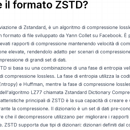
è il formato
ZSTD
?
iazione di Zstandard, è un algoritmo di compressione lossl
un formato di file sviluppato da Yann Collet su Facebook. È 
levati rapporti di compressione mantenendo velocità di co
ne elevate, rendendolo adatto per scenari di compression
pressione di grandi set di dati.
STD si basa su una combinazione di una fase di entropia ve
di compressione lossless. La fase di entropia utilizza la cod
 Entropy) e Huffman, mentre la fase di compressione lossle
 dell'algoritmo LZ77 chiamata Zstandard Dictionary Compre
atteristiche principali di ZSTD è la sua capacità di creare e 
rante la compressione. Il dizionario è un set di dati pre-cond
e che il decompressore utilizzano per migliorare i rapporti 
 ZSTD supporta due tipi di dizionari: dizionari definiti dal 