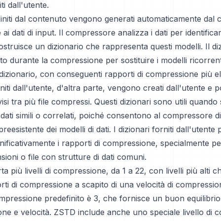
ti dall'utente.
efiniti dal contenuto vengono generati automaticamente da
i dati di input. Il compressore analizza i dati per identifica
costruisce un dizionario che rappresenta questi modelli. Il di
zato durante la compressione per sostituire i modelli ricorren
l dizionario, con conseguenti rapporti di compressione più el
rniti dall'utente, d'altra parte, vengono creati dall'utente e
si tra più file compressi. Questi dizionari sono utili quando 
ti simili o correlati, poiché consentono al compressore di 
eesistente dei modelli di dati. I dizionari forniti dall'utent
gnificativamente i rapporti di compressione, specialmente per 
sioni o file con strutture di dati comuni.
 più livelli di compressione, da 1 a 22, con livelli più alti 
orti di compressione a scapito di una velocità di compression
 compressione predefinito è 3, che fornisce un buon equilibri
ne e velocità. ZSTD include anche uno speciale livello di