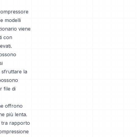
l compressore
re modelli
zionario viene
ti con
evati.
 possono
si
sfruttare la
e possono
file di
che offrono
e più lenta.
o tra rapporto
 compressione