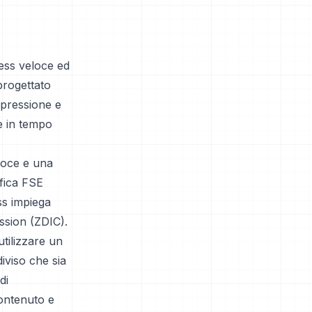
ess veloce ed
progettato
mpressione e
e in tempo
loce e una
ifica FSE
ss impiega
ssion (ZDIC).
utilizzare un
iviso che sia
di
contenuto e