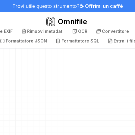
Trovi utile questo strumento?
☕ Offrimi un caffè
Omnifile
e EXIF
Rimuovi metadati
OCR
Convertitore
Formattatore JSON
Formattatore SQL
Estrai i fil