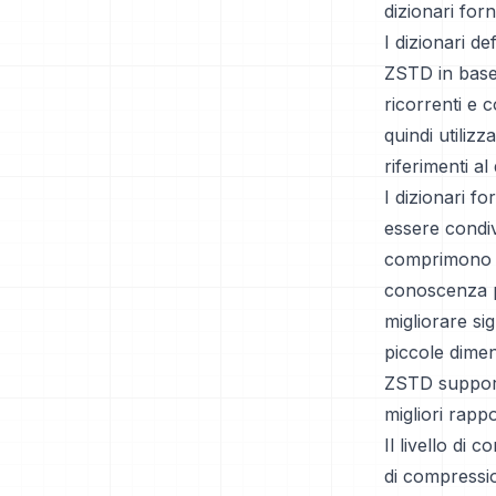
dizionari forni
I dizionari d
ZSTD in base a
ricorrenti e 
quindi utiliz
riferimenti a
I dizionari fo
essere condivi
comprimono da
conoscenza pr
migliorare si
piccole dimen
ZSTD supporta
migliori rapp
Il livello di
di compressio