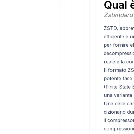
Qual 
Zstandard
ZSTD, abbrev
efficiente e 
per fornire e
decompressio
reale e la com
Il formato Z
potente fase 
(Finite State
una variante
Una delle car
dizionario du
il compressor
compressione.