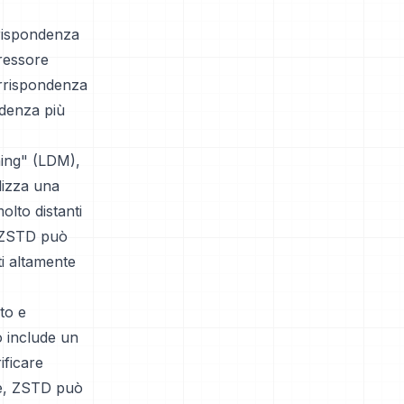
rrispondenza
ressore
orrispondenza
ndenza più
hing" (LDM),
lizza una
lto distanti
, ZSTD può
ti altamente
to e
o include un
ificare
ore, ZSTD può