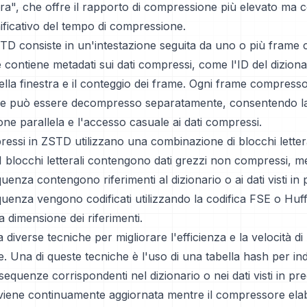
ra", che offre il rapporto di compressione più elevato ma 
ficativo del tempo di compressione.
TD consiste in un'intestazione seguita da uno o più frame 
e contiene metadati sui dati compressi, come l'ID del dizionar
lla finestra e il conteggio dei frame. Ogni frame compress
 e può essere decompresso separatamente, consentendo l
e parallela e l'accesso casuale ai dati compressi.
essi in ZSTD utilizzano una combinazione di blocchi lettera
I blocchi letterali contengono dati grezzi non compressi, me
quenza contengono riferimenti al dizionario o ai dati visti in
quenza vengono codificati utilizzando la codifica FSE o Hu
a dimensione dei riferimenti.
diverse tecniche per migliorare l'efficienza e la velocità di
 Una di queste tecniche è l'uso di una tabella hash per ind
equenze corrispondenti nel dizionario o nei dati visti in pr
viene continuamente aggiornata mentre il compressore elabo