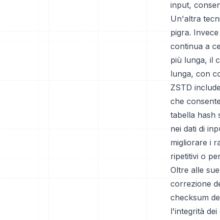
input, consen
Un'altra tecn
pigra. Invec
continua a c
più lunga, il
lunga, con co
ZSTD include
che consente 
tabella hash
nei dati di 
migliorare i 
ripetitivi o per
Oltre alle s
correzione de
checksum dei
l'integrità d