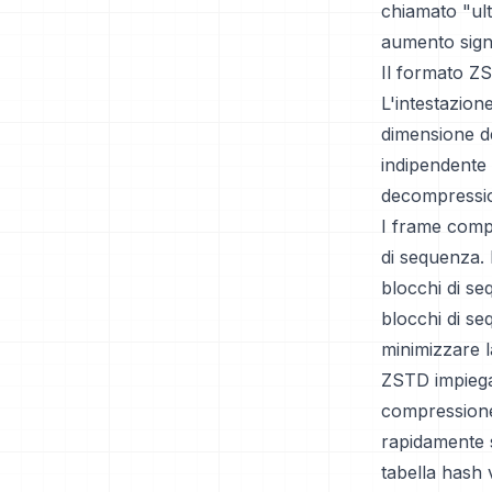
chiamato "ult
aumento signi
Il formato ZS
L'intestazion
dimensione de
indipendente
decompression
I frame compr
di sequenza. 
blocchi di se
blocchi di se
minimizzare l
ZSTD impiega 
compressione.
rapidamente s
tabella hash 