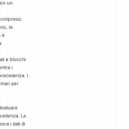
con un
compressi.
io, la
o è
a
li e blocchi
ntre i
 precedenza. I
ffman per
ividuare
ecedenza. La
ra i dati di