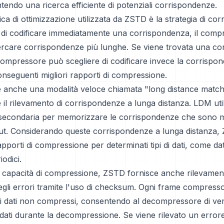
tendo una ricerca efficiente di potenziali corrispondenze.
ica di ottimizzazione utilizzata da ZSTD è la strategia di co
e di codificare immediatamente una corrispondenza, il comp
ercare corrispondenze più lunghe. Se viene trovata una c
 compressore può scegliere di codificare invece la corrispo
nseguenti migliori rapporti di compressione.
 anche una modalità veloce chiamata "long distance matc
il rilevamento di corrispondenze a lunga distanza. LDM uti
 secondaria per memorizzare le corrispondenze che sono mo
input. Considerando queste corrispondenze a lunga distanza
rapporti di compressione per determinati tipi di dati, come da
iodici.
ue capacità di compressione, ZSTD fornisce anche rilevamen
gli errori tramite l'uso di checksum. Ogni frame compress
 dati non compressi, consentendo al decompressore di ver
ei dati durante la decompressione. Se viene rilevato un err