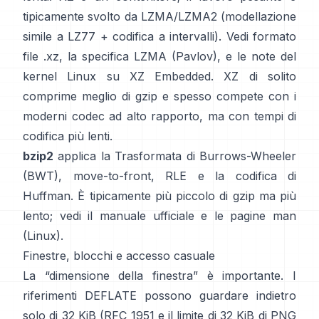
tipicamente svolto da LZMA/LZMA2 (modellazione
simile a LZ77 + codifica a intervalli). Vedi
formato
file .xz
, la
specifica LZMA (Pavlov)
, e le note del
kernel Linux
su XZ Embedded
. XZ di solito
comprime meglio di gzip e spesso compete con i
moderni codec ad alto rapporto, ma con tempi di
codifica più lenti.
bzip2
applica la
Trasformata di Burrows-Wheeler
(BWT)
, move-to-front, RLE e la codifica di
Huffman. È tipicamente più piccolo di gzip ma più
lento; vedi il
manuale ufficiale
e le pagine man
(Linux)
.
Finestre, blocchi e accesso casuale
La “dimensione della finestra” è importante. I
riferimenti DEFLATE possono guardare indietro
solo di 32 KiB
(
RFC 1951
e il limite di 32 KiB di PNG