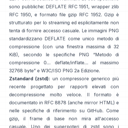
sono pubbliche: DEFLATE
RFC 1951
, wrapper zlib
RFC 1950
, e formato file gzip
RFC 1952
. Gzip è
strutturato per lo streaming ed esplicitamente
non
tenta di fornire accesso casuale
. Le immagini PNG
standardizzano DEFLATE come unico metodo di
compressione (con una finestra massima di 32
KiB), secondo le specifiche PNG
“Metodo di
compressione 0… deflate/inflate… al massimo
32768 byte”
e
W3C/ISO PNG 2a Edizione
.
Zstandard (zstd):
un compressore generico più
recente progettato per rapporti elevati con
decompressione molto veloce. Il formato è
documentato in
RFC 8878
(anche
mirror HTML
) e
nelle specifiche di riferimento
su GitHub
. Come
gzip, il frame di base
non mira all'accesso
casuale
. Uno dei superpoteri di zstd sono i