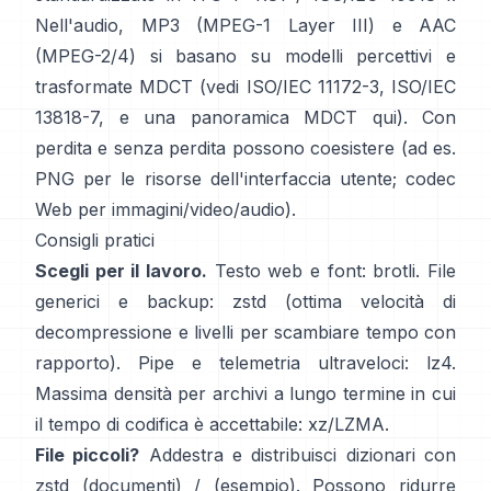
Nell'audio, MP3 (MPEG-1 Layer III) e AAC
(MPEG-2/4) si basano su modelli percettivi e
trasformate MDCT (vedi
ISO/IEC 11172-3
,
ISO/IEC
13818-7
, e una panoramica MDCT
qui
). Con
perdita e senza perdita possono coesistere (ad es.
PNG per le risorse dell'interfaccia utente; codec
Web per immagini/video/audio).
Consigli pratici
Scegli per il lavoro.
Testo web e font:
brotli
. File
generici e backup:
zstd
(ottima velocità di
decompressione e livelli per scambiare tempo con
rapporto). Pipe e telemetria ultraveloci:
lz4
.
Massima densità per archivi a lungo termine in cui
il tempo di codifica è accettabile:
xz/LZMA
.
File piccoli?
Addestra e distribuisci dizionari con
zstd
(documenti)
/
(esempio)
. Possono ridurre