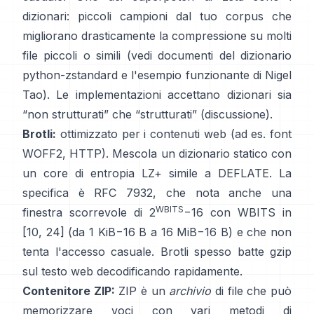
dizionari: piccoli campioni dal tuo corpus che
migliorano drasticamente la compressione su molti
file piccoli o simili (vedi
documenti del dizionario
python-zstandard
e
l'esempio funzionante di Nigel
Tao
). Le implementazioni accettano dizionari sia
“non strutturati” che “strutturati”
(discussione)
.
Brotli:
ottimizzato per i contenuti web (ad es. font
WOFF2, HTTP). Mescola un dizionario statico con
un core di entropia LZ+ simile a DEFLATE. La
specifica è
RFC 7932
, che nota anche una
WBITS
finestra scorrevole di 2
−16 con WBITS in
[10, 24] (da 1 KiB−16 B a 16 MiB−16 B) e che
non
tenta l'accesso casuale
. Brotli spesso batte gzip
sul testo web decodificando rapidamente.
Contenitore ZIP:
ZIP è un
archivio
di file che può
memorizzare voci con vari metodi di