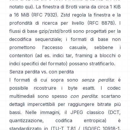
notato qui
). La finestra di Brotli varia da circa 1 KiB
a 16 MiB
(RFC 7932)
. Zstd regola la finestra e la
profondità di ricerca per livello
(RFC 8878)
. I
flussi di base gzip/zstd/brotli sono progettati per la
decodifica sequenziale; i formati di base
non
promettono l'accesso casuale
, sebbene i
contenitori (ad es. indici tar, framing a blocchi o
indici specifici del formato) possano stratificarlo.
Senza perdita vs. con perdita
I formati di cui sopra sono
senza perdita
: è
possibile ricostruire i byte esatti. I codec
multimediali sono spesso
con perdita
: scartano
dettagli impercettibili per raggiungere bitrate più
bassi. Nelle immagini, il JPEG classico (DCT,
quantizzazione, codifica entropica) è
standardizzato in
ITU-T T.81 / ISO/IEC 10918-1
.