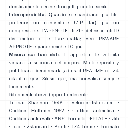
drasticamente decine di oggetti piccoli e simili.
Interoperabilità.
Quando si scambiano più file,
preferire un contenitore (ZIP, tar) più un
compressore. L'APPNOTE di ZIP definisce gli ID
dei metodi e le funzionalità; vedi
PKWARE
APPNOTE
e panoramiche LC
qui
.
Misura sui tuoi dati.
I rapporti e le velocità
variano a seconda del corpus. Molti repository
pubblicano benchmark (ad es. il README di LZ4
cita il corpus Silesia
qui
), ma convalida sempre
localmente.
Riferimenti chiave (approfondimenti)
Teoria:
Shannon 1948
·
Velocità-distorsione
·
Codifica:
Huffman 1952
·
Codifica aritmetica
·
Codifica a intervalli
·
ANS
. Formati:
DEFLATE
·
zlib
·
gzip
·
Zstandard
·
Brotli
·
LZ4 frame
·
Formato