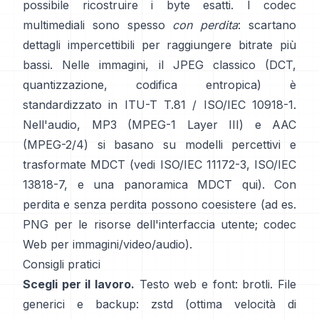
possibile ricostruire i byte esatti. I codec
multimediali sono spesso
con perdita
: scartano
dettagli impercettibili per raggiungere bitrate più
bassi. Nelle immagini, il JPEG classico (DCT,
quantizzazione, codifica entropica) è
standardizzato in
ITU-T T.81 / ISO/IEC 10918-1
.
Nell'audio, MP3 (MPEG-1 Layer III) e AAC
(MPEG-2/4) si basano su modelli percettivi e
trasformate MDCT (vedi
ISO/IEC 11172-3
,
ISO/IEC
13818-7
, e una panoramica MDCT
qui
). Con
perdita e senza perdita possono coesistere (ad es.
PNG per le risorse dell'interfaccia utente; codec
Web per immagini/video/audio).
Consigli pratici
Scegli per il lavoro.
Testo web e font:
brotli
. File
generici e backup:
zstd
(ottima velocità di