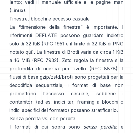
lento; vedi il
manuale ufficiale
e le pagine man
(Linux)
.
Finestre, blocchi e accesso casuale
La “dimensione della finestra” è importante. I
riferimenti DEFLATE possono guardare indietro
solo di 32 KiB
(
RFC 1951
e il limite di 32 KiB di PNG
notato qui
). La finestra di Brotli varia da circa 1 KiB
a 16 MiB
(RFC 7932)
. Zstd regola la finestra e la
profondità di ricerca per livello
(RFC 8878)
. I
flussi di base gzip/zstd/brotli sono progettati per la
decodifica sequenziale; i formati di base
non
promettono l'accesso casuale
, sebbene i
contenitori (ad es. indici tar, framing a blocchi o
indici specifici del formato) possano stratificarlo.
Senza perdita vs. con perdita
I formati di cui sopra sono
senza perdita
: è