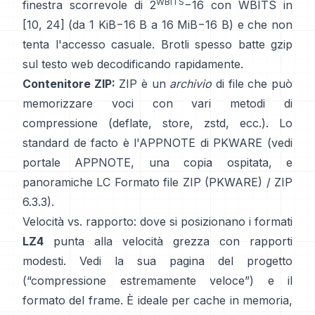
WBITS
finestra scorrevole di 2
−16 con WBITS in
[10, 24] (da 1 KiB−16 B a 16 MiB−16 B) e che
non
tenta l'accesso casuale
. Brotli spesso batte gzip
sul testo web decodificando rapidamente.
Contenitore ZIP:
ZIP è un
archivio
di file che può
memorizzare voci con vari metodi di
compressione (deflate, store, zstd, ecc.). Lo
standard de facto è l'APPNOTE di PKWARE (vedi
portale APPNOTE
,
una copia ospitata
, e
panoramiche LC
Formato file ZIP (PKWARE)
/
ZIP
6.3.3
).
Velocità vs. rapporto: dove si posizionano i formati
LZ4
punta alla velocità grezza con rapporti
modesti. Vedi la sua
pagina del progetto
(“compressione estremamente veloce”) e il
formato del frame
. È ideale per cache in memoria,