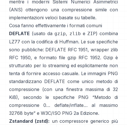
mentre i moderni
Sistemi Numerici Asimmetrici
(ANS)
ottengono una compressione simile con
implementazioni veloci basate su tabelle.
Cosa fanno effettivamente i formati comuni
DEFLATE
(usato da
,
e
) combina
gzip
zlib
ZIP
LZ77 con la codifica di Huffman. Le sue specifiche
sono pubbliche: DEFLATE
RFC 1951
, wrapper zlib
RFC 1950
, e formato file gzip
RFC 1952
. Gzip è
strutturato per lo streaming ed esplicitamente
non
tenta di fornire accesso casuale
. Le immagini PNG
standardizzano DEFLATE come unico metodo di
compressione (con una finestra massima di 32
KiB), secondo le specifiche PNG
“Metodo di
compressione 0… deflate/inflate… al massimo
32768 byte”
e
W3C/ISO PNG 2a Edizione
.
Zstandard (zstd):
un compressore generico più