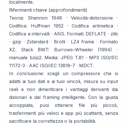
localmente.
Riferimenti chiave (approfondimenti)
Teoria:
Shannon 1948
·
Velocità-distorsione
·
Codifica:
Huffman 1952
·
Codifica aritmetica
·
Codifica a intervalli
·
ANS
. Formati:
DEFLATE
·
zlib
·
gzip
·
Zstandard
·
Brotli
·
LZ4 frame
·
Formato
XZ
. Stack BWT:
Burrows–Wheeler (1994)
·
manuale bzip2
. Media:
JPEG T.81
·
MP3 ISO/IEC
11172-3
·
AAC ISO/IEC 13818-7
·
MDCT
.
In conclusione: scegli un compressore che si
adatti ai tuoi dati e ai tuoi vincoli, misura su input
reali e non dimenticare i vantaggi derivanti dai
dizionari e dal framing intelligente. Con la giusta
accoppiata, puoi ottenere file più piccoli,
trasferimenti più veloci e app più scattanti, senza
sacrificare la correttezza o la portabilità.