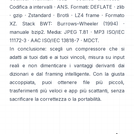
Codifica a intervalli
·
ANS
. Formati:
DEFLATE
·
zlib
·
gzip
·
Zstandard
·
Brotli
·
LZ4 frame
·
Formato
XZ
. Stack BWT:
Burrows–Wheeler (1994)
·
manuale bzip2
. Media:
JPEG T.81
·
MP3 ISO/IEC
11172-3
·
AAC ISO/IEC 13818-7
·
MDCT
.
In conclusione: scegli un compressore che si
adatti ai tuoi dati e ai tuoi vincoli, misura su input
reali e non dimenticare i vantaggi derivanti dai
dizionari e dal framing intelligente. Con la giusta
accoppiata, puoi ottenere file più piccoli,
trasferimenti più veloci e app più scattanti, senza
sacrificare la correttezza o la portabilità.