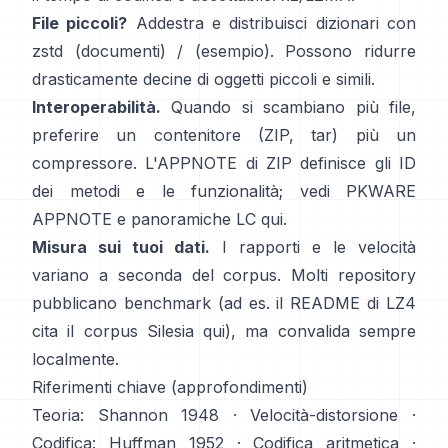
File piccoli?
Addestra e distribuisci dizionari con
zstd
(documenti)
/
(esempio)
. Possono ridurre
drasticamente decine di oggetti piccoli e simili.
Interoperabilità.
Quando si scambiano più file,
preferire un contenitore (ZIP, tar) più un
compressore. L'APPNOTE di ZIP definisce gli ID
dei metodi e le funzionalità; vedi
PKWARE
APPNOTE
e panoramiche LC
qui
.
Misura sui tuoi dati.
I rapporti e le velocità
variano a seconda del corpus. Molti repository
pubblicano benchmark (ad es. il README di LZ4
cita il corpus Silesia
qui
), ma convalida sempre
localmente.
Riferimenti chiave (approfondimenti)
Teoria:
Shannon 1948
·
Velocità-distorsione
·
Codifica:
Huffman 1952
·
Codifica aritmetica
·