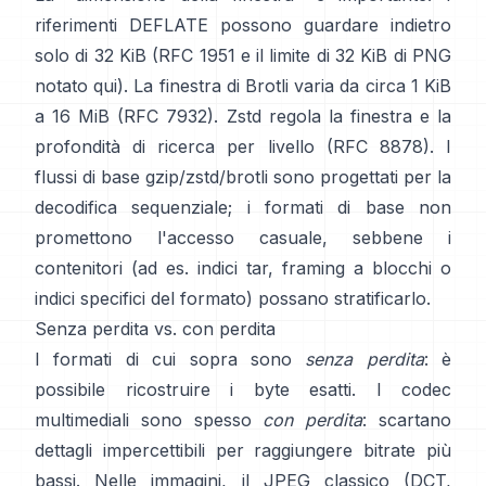
riferimenti DEFLATE possono guardare indietro
solo di 32 KiB
(
RFC 1951
e il limite di 32 KiB di PNG
notato qui
). La finestra di Brotli varia da circa 1 KiB
a 16 MiB
(RFC 7932)
. Zstd regola la finestra e la
profondità di ricerca per livello
(RFC 8878)
. I
flussi di base gzip/zstd/brotli sono progettati per la
decodifica sequenziale; i formati di base
non
promettono l'accesso casuale
, sebbene i
contenitori (ad es. indici tar, framing a blocchi o
indici specifici del formato) possano stratificarlo.
Senza perdita vs. con perdita
I formati di cui sopra sono
senza perdita
: è
possibile ricostruire i byte esatti. I codec
multimediali sono spesso
con perdita
: scartano
dettagli impercettibili per raggiungere bitrate più
bassi. Nelle immagini, il JPEG classico (DCT,