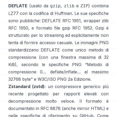
DEFLATE
(usato da
,
e
) combina
gzip
zlib
ZIP
LZ77 con la codifica di Huffman. Le sue specifiche
sono pubbliche: DEFLATE
RFC 1951
, wrapper zlib
RFC 1950
, e formato file gzip
RFC 1952
. Gzip è
strutturato per lo streaming ed esplicitamente
non
tenta di fornire accesso casuale
. Le immagini PNG
standardizzano DEFLATE come unico metodo di
compressione (con una finestra massima di 32
KiB), secondo le specifiche PNG
“Metodo di
compressione 0… deflate/inflate… al massimo
32768 byte”
e
W3C/ISO PNG 2a Edizione
.
Zstandard (zstd):
un compressore generico più
recente progettato per rapporti elevati con
decompressione molto veloce. Il formato è
documentato in
RFC 8878
(anche
mirror HTML
) e
nelle specifiche di riferimento
su GitHub
. Come