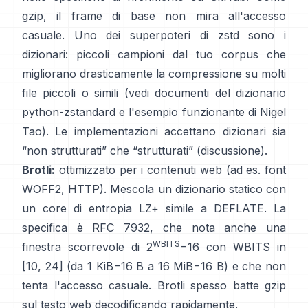
gzip, il frame di base
non mira all'accesso
casuale
. Uno dei superpoteri di zstd sono i
dizionari: piccoli campioni dal tuo corpus che
migliorano drasticamente la compressione su molti
file piccoli o simili (vedi
documenti del dizionario
python-zstandard
e
l'esempio funzionante di Nigel
Tao
). Le implementazioni accettano dizionari sia
“non strutturati” che “strutturati”
(discussione)
.
Brotli:
ottimizzato per i contenuti web (ad es. font
WOFF2, HTTP). Mescola un dizionario statico con
un core di entropia LZ+ simile a DEFLATE. La
specifica è
RFC 7932
, che nota anche una
WBITS
finestra scorrevole di 2
−16 con WBITS in
[10, 24] (da 1 KiB−16 B a 16 MiB−16 B) e che
non
tenta l'accesso casuale
. Brotli spesso batte gzip
sul testo web decodificando rapidamente.