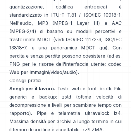
quantizzazione, codifica entropica) è
standardizzato in
ITU-T T.81 / ISO/IEC 10918-1
.
Nell'audio, MP3 (MPEG-1 Layer III) e AAC
(MPEG-2/4) si basano su modelli percettivi e
trasformate MDCT (vedi
ISO/IEC 11172-3
,
ISO/IEC
13818-7
, e una panoramica MDCT
qui
). Con
perdita e senza perdita possono coesistere (ad es.
PNG per le risorse dell'interfaccia utente; codec
Web per immagini/video/audio).
Consigli pratici
Scegli per il lavoro.
Testo web e font:
brotli
. File
generici e backup:
zstd
(ottima velocità di
decompressione e livelli per scambiare tempo con
rapporto). Pipe e telemetria ultraveloci:
lz4
.
Massima densità per archivi a lungo termine in cui
il tempo di codifica è accettabile:
xz/LZMA
.