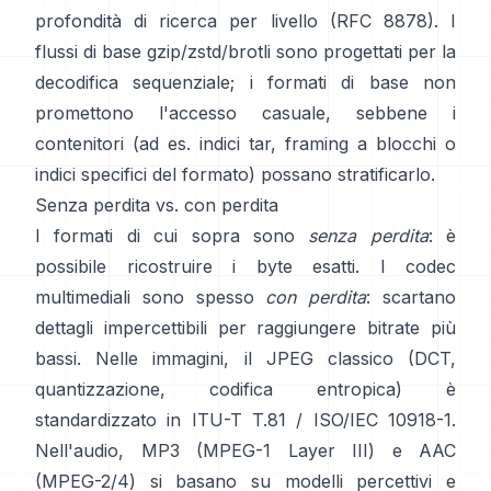
profondità di ricerca per livello
(RFC 8878)
. I
flussi di base gzip/zstd/brotli sono progettati per la
decodifica sequenziale; i formati di base
non
promettono l'accesso casuale
, sebbene i
contenitori (ad es. indici tar, framing a blocchi o
indici specifici del formato) possano stratificarlo.
Senza perdita vs. con perdita
I formati di cui sopra sono
senza perdita
: è
possibile ricostruire i byte esatti. I codec
multimediali sono spesso
con perdita
: scartano
dettagli impercettibili per raggiungere bitrate più
bassi. Nelle immagini, il JPEG classico (DCT,
quantizzazione, codifica entropica) è
standardizzato in
ITU-T T.81 / ISO/IEC 10918-1
.
Nell'audio, MP3 (MPEG-1 Layer III) e AAC
(MPEG-2/4) si basano su modelli percettivi e