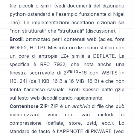
file piccoli o simili (vedi
documenti del dizionario
python-zstandard
e
l'esempio funzionante di Nigel
Tao
). Le implementazioni accettano dizionari sia
“non strutturati” che “strutturati”
(discussione)
.
Brotli:
ottimizzato per i contenuti web (ad es. font
WOFF2, HTTP). Mescola un dizionario statico con
un core di entropia LZ+ simile a DEFLATE. La
specifica è
RFC 7932
, che nota anche una
WBITS
finestra scorrevole di 2
−16 con WBITS in
[10, 24] (da 1 KiB−16 B a 16 MiB−16 B) e che
non
tenta l'accesso casuale
. Brotli spesso batte gzip
sul testo web decodificando rapidamente.
Contenitore ZIP:
ZIP è un
archivio
di file che può
memorizzare voci con vari metodi di
compressione (deflate, store, zstd, ecc.). Lo
standard de facto è l'APPNOTE di PKWARE (vedi