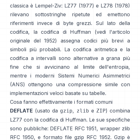
classica è Lempel-Ziv:
LZ77 (1977)
e LZ78 (1978)
rilevano sottostringhe ripetute ed emettono
riferimenti invece di byte grezzi. Sul lato della
codifica, la
codifica di Huffman
(vedi l'articolo
originale del
1952
) assegna codici più brevi a
simboli più probabili. La
codifica aritmetica
e la
codifica a intervalli
sono alternative a grana più
fine che si avvicinano al limite dell'entropia,
mentre i moderni
Sistemi Numerici Asimmetrici
(ANS)
ottengono una compressione simile con
implementazioni veloci basate su tabelle.
Cosa fanno effettivamente i formati comuni
DEFLATE
(usato da
,
e
) combina
gzip
zlib
ZIP
LZ77 con la codifica di Huffman. Le sue specifiche
sono pubbliche: DEFLATE
RFC 1951
, wrapper zlib
RFC 1950
, e formato file gzip
RFC 1952
. Gzip è