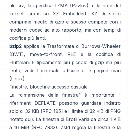
file .xz
, la
specifica LZMA (Pavlov)
, e le note del
kernel Linux
su XZ Embedded
. XZ di solito
comprime meglio di gzip e spesso compete con i
moderni codec ad alto rapporto, ma con tempi di
codifica più lenti.
bzip2
applica la
Trasformata di Burrows-Wheeler
(BWT)
, move-to-front, RLE e la codifica di
Huffman. È tipicamente più piccolo di gzip ma più
lento; vedi il
manuale ufficiale
e le pagine man
(Linux)
.
Finestre, blocchi e accesso casuale
La “dimensione della finestra” è importante. I
riferimenti DEFLATE possono guardare indietro
solo di 32 KiB
(
RFC 1951
e il limite di 32 KiB di PNG
notato qui
). La finestra di Brotli varia da circa 1 KiB
a 16 MiB
(RFC 7932)
. Zstd regola la finestra e la