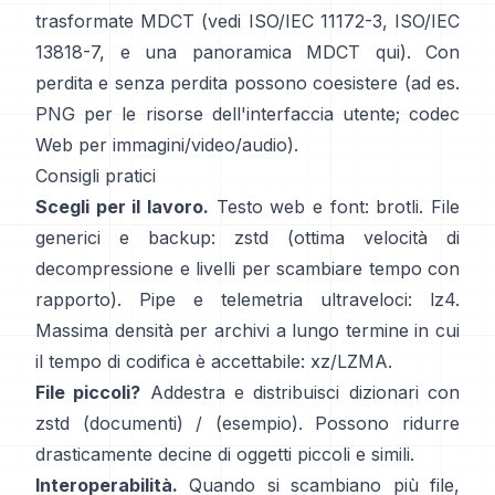
trasformate MDCT (vedi
ISO/IEC 11172-3
,
ISO/IEC
13818-7
, e una panoramica MDCT
qui
). Con
perdita e senza perdita possono coesistere (ad es.
PNG per le risorse dell'interfaccia utente; codec
Web per immagini/video/audio).
Consigli pratici
Scegli per il lavoro.
Testo web e font:
brotli
. File
generici e backup:
zstd
(ottima velocità di
decompressione e livelli per scambiare tempo con
rapporto). Pipe e telemetria ultraveloci:
lz4
.
Massima densità per archivi a lungo termine in cui
il tempo di codifica è accettabile:
xz/LZMA
.
File piccoli?
Addestra e distribuisci dizionari con
zstd
(documenti)
/
(esempio)
. Possono ridurre
drasticamente decine di oggetti piccoli e simili.
Interoperabilità.
Quando si scambiano più file,