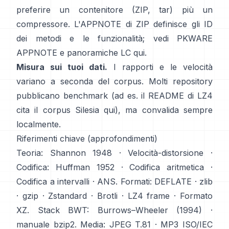
preferire un contenitore (ZIP, tar) più un
compressore. L'APPNOTE di ZIP definisce gli ID
dei metodi e le funzionalità; vedi
PKWARE
APPNOTE
e panoramiche LC
qui
.
Misura sui tuoi dati.
I rapporti e le velocità
variano a seconda del corpus. Molti repository
pubblicano benchmark (ad es. il README di LZ4
cita il corpus Silesia
qui
), ma convalida sempre
localmente.
Riferimenti chiave (approfondimenti)
Teoria:
Shannon 1948
·
Velocità-distorsione
·
Codifica:
Huffman 1952
·
Codifica aritmetica
·
Codifica a intervalli
·
ANS
. Formati:
DEFLATE
·
zlib
·
gzip
·
Zstandard
·
Brotli
·
LZ4 frame
·
Formato
XZ
. Stack BWT:
Burrows–Wheeler (1994)
·
manuale bzip2
. Media:
JPEG T.81
·
MP3 ISO/IEC