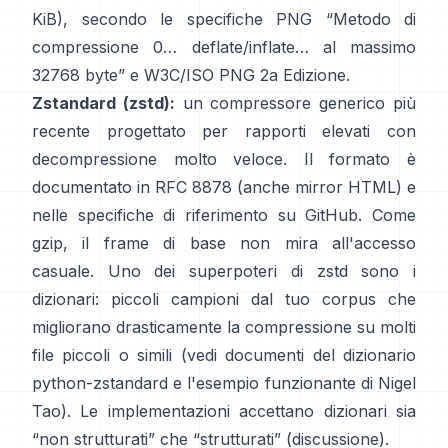
KiB), secondo le specifiche PNG
“Metodo di
compressione 0… deflate/inflate… al massimo
32768 byte”
e
W3C/ISO PNG 2a Edizione
.
Zstandard (zstd):
un compressore generico più
recente progettato per rapporti elevati con
decompressione molto veloce. Il formato è
documentato in
RFC 8878
(anche
mirror HTML
) e
nelle specifiche di riferimento
su GitHub
. Come
gzip, il frame di base
non mira all'accesso
casuale
. Uno dei superpoteri di zstd sono i
dizionari: piccoli campioni dal tuo corpus che
migliorano drasticamente la compressione su molti
file piccoli o simili (vedi
documenti del dizionario
python-zstandard
e
l'esempio funzionante di Nigel
Tao
). Le implementazioni accettano dizionari sia
“non strutturati” che “strutturati”
(discussione)
.