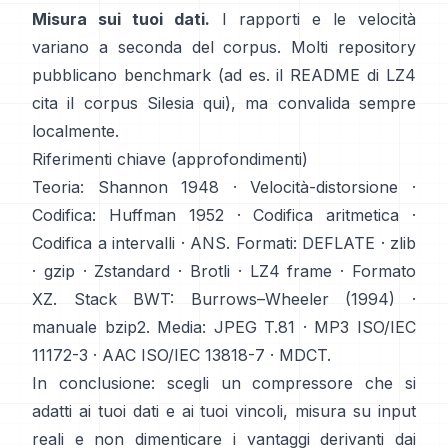
Misura sui tuoi dati.
I rapporti e le velocità
variano a seconda del corpus. Molti repository
pubblicano benchmark (ad es. il README di LZ4
cita il corpus Silesia
qui
), ma convalida sempre
localmente.
Riferimenti chiave (approfondimenti)
Teoria:
Shannon 1948
·
Velocità-distorsione
·
Codifica:
Huffman 1952
·
Codifica aritmetica
·
Codifica a intervalli
·
ANS
. Formati:
DEFLATE
·
zlib
·
gzip
·
Zstandard
·
Brotli
·
LZ4 frame
·
Formato
XZ
. Stack BWT:
Burrows–Wheeler (1994)
·
manuale bzip2
. Media:
JPEG T.81
·
MP3 ISO/IEC
11172-3
·
AAC ISO/IEC 13818-7
·
MDCT
.
In conclusione: scegli un compressore che si
adatti ai tuoi dati e ai tuoi vincoli, misura su input
reali e non dimenticare i vantaggi derivanti dai