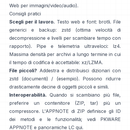
Web per immagini/video/audio).
Consigli pratici
Scegli per il lavoro.
Testo web e font:
brotli
. File
generici e backup:
zstd
(ottima velocità di
decompressione e livelli per scambiare tempo con
rapporto). Pipe e telemetria ultraveloci:
lz4
.
Massima densità per archivi a lungo termine in cui
il tempo di codifica è accettabile:
xz/LZMA
.
File piccoli?
Addestra e distribuisci dizionari con
zstd
(documenti)
/
(esempio)
. Possono ridurre
drasticamente decine di oggetti piccoli e simili.
Interoperabilità.
Quando si scambiano più file,
preferire un contenitore (ZIP, tar) più un
compressore. L'APPNOTE di ZIP definisce gli ID
dei metodi e le funzionalità; vedi
PKWARE
APPNOTE
e panoramiche LC
qui
.