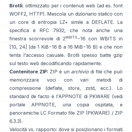
Brotli:
ottimizzato per i contenuti web (ad es. font
WOFF2, HTTP). Mescola un dizionario statico con
un core di entropia LZ+ simile a DEFLATE. La
specifica è
RFC 7932
, che nota anche una
WBITS
finestra scorrevole di 2
−16 con WBITS in
[10, 24] (da 1 KiB−16 B a 16 MiB−16 B) e che
non
tenta l'accesso casuale
. Brotli spesso batte gzip
sul testo web decodificando rapidamente.
Contenitore ZIP:
ZIP è un
archivio
di file che può
memorizzare voci con vari metodi di
compressione (deflate, store, zstd, ecc.). Lo
standard de facto è l'APPNOTE di PKWARE (vedi
portale APPNOTE
,
una copia ospitata
, e
panoramiche LC
Formato file ZIP (PKWARE)
/
ZIP
6.3.3
).
Velocità vs. rapporto: dove si posizionano i formati