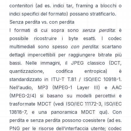
contenitori (ad es. indici tar, framing a blocchi o
indici specifici del formato) possano stratificarlo.
Senza perdita vs. con perdita
I formati di cui sopra sono
senza perdita
: è
possibile ricostruire i byte esatti. I codec
multimediali sono spesso
con perdita
: scartano
dettagli impercettibili per raggiungere bitrate più
bassi. Nelle immagini, il JPEG classico (DCT,
quantizzazione, codifica entropica) è
standardizzato in
ITU-T T.81 / ISO/IEC 10918-1
.
Nell'audio, MP3 (MPEG-1 Layer III) e AAC
(MPEG-2/4) si basano su modelli percettivi e
trasformate MDCT (vedi
ISO/IEC 11172-3
,
ISO/IEC
13818-7
, e una panoramica MDCT
qui
). Con
perdita e senza perdita possono coesistere (ad es.
PNG per le risorse dell'interfaccia utente; codec