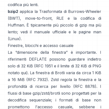
codifica più lenti.
bzip2
applica la
Trasformata di Burrows-Wheeler
(BWT)
, move-to-front, RLE e la codifica di
Huffman. È tipicamente più piccolo di gzip ma più
lento; vedi il
manuale ufficiale
e le pagine man
(Linux)
.
Finestre, blocchi e accesso casuale
La “dimensione della finestra” è importante. I
riferimenti DEFLATE possono guardare indietro
solo di 32 KiB
(
RFC 1951
e il limite di 32 KiB di PNG
notato qui
). La finestra di Brotli varia da circa 1 KiB
a 16 MiB
(RFC 7932)
. Zstd regola la finestra e la
profondità di ricerca per livello
(RFC 8878)
. I
flussi di base gzip/zstd/brotli sono progettati per la
decodifica sequenziale; i formati di base
non
promettono l'accesso casuale
, sebbene i