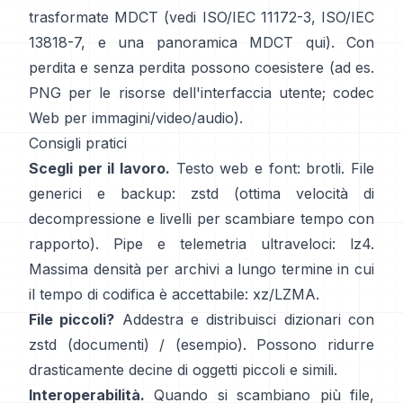
trasformate MDCT (vedi
ISO/IEC 11172-3
,
ISO/IEC
13818-7
, e una panoramica MDCT
qui
). Con
perdita e senza perdita possono coesistere (ad es.
PNG per le risorse dell'interfaccia utente; codec
Web per immagini/video/audio).
Consigli pratici
Scegli per il lavoro.
Testo web e font:
brotli
. File
generici e backup:
zstd
(ottima velocità di
decompressione e livelli per scambiare tempo con
rapporto). Pipe e telemetria ultraveloci:
lz4
.
Massima densità per archivi a lungo termine in cui
il tempo di codifica è accettabile:
xz/LZMA
.
File piccoli?
Addestra e distribuisci dizionari con
zstd
(documenti)
/
(esempio)
. Possono ridurre
drasticamente decine di oggetti piccoli e simili.
Interoperabilità.
Quando si scambiano più file,