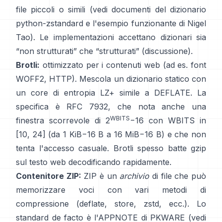
file piccoli o simili (vedi
documenti del dizionario
python-zstandard
e
l'esempio funzionante di Nigel
Tao
). Le implementazioni accettano dizionari sia
“non strutturati” che “strutturati”
(discussione)
.
Brotli:
ottimizzato per i contenuti web (ad es. font
WOFF2, HTTP). Mescola un dizionario statico con
un core di entropia LZ+ simile a DEFLATE. La
specifica è
RFC 7932
, che nota anche una
WBITS
finestra scorrevole di 2
−16 con WBITS in
[10, 24] (da 1 KiB−16 B a 16 MiB−16 B) e che
non
tenta l'accesso casuale
. Brotli spesso batte gzip
sul testo web decodificando rapidamente.
Contenitore ZIP:
ZIP è un
archivio
di file che può
memorizzare voci con vari metodi di
compressione (deflate, store, zstd, ecc.). Lo
standard de facto è l'APPNOTE di PKWARE (vedi