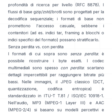
profondità di ricerca per livello
(RFC 8878)
. I
flussi di base gzip/zstd/brotli sono progettati per la
decodifica sequenziale; i formati di base
non
promettono l'accesso casuale
, sebbene i
contenitori (ad es. indici tar, framing a blocchi o
indici specifici del formato) possano stratificarlo.
Senza perdita vs. con perdita
I formati di cui sopra sono
senza perdita
: è
possibile ricostruire i byte esatti. I codec
multimediali sono spesso
con perdita
: scartano
dettagli impercettibili per raggiungere bitrate più
bassi. Nelle immagini, il JPEG classico (DCT,
quantizzazione, codifica entropica) è
standardizzato in
ITU-T T.81 / ISO/IEC 10918-1
.
Nell'audio, MP3 (MPEG-1 Layer III) e AAC
(MPEG-2/4) si basano su modelli percettivi e