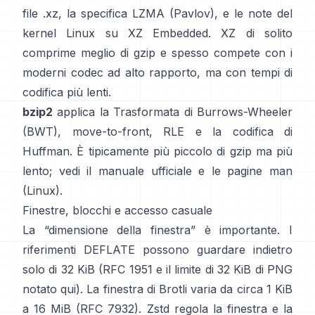
file .xz
, la
specifica LZMA (Pavlov)
, e le note del
kernel Linux
su XZ Embedded
. XZ di solito
comprime meglio di gzip e spesso compete con i
moderni codec ad alto rapporto, ma con tempi di
codifica più lenti.
bzip2
applica la
Trasformata di Burrows-Wheeler
(BWT)
, move-to-front, RLE e la codifica di
Huffman. È tipicamente più piccolo di gzip ma più
lento; vedi il
manuale ufficiale
e le pagine man
(Linux)
.
Finestre, blocchi e accesso casuale
La “dimensione della finestra” è importante. I
riferimenti DEFLATE possono guardare indietro
solo di 32 KiB
(
RFC 1951
e il limite di 32 KiB di PNG
notato qui
). La finestra di Brotli varia da circa 1 KiB
a 16 MiB
(RFC 7932)
. Zstd regola la finestra e la