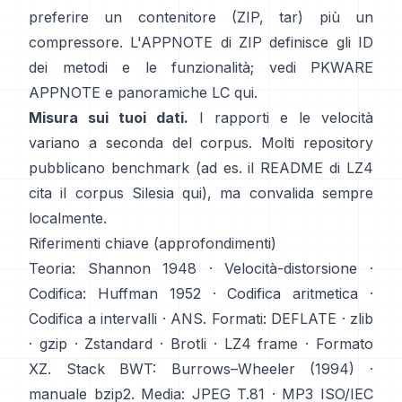
preferire un contenitore (ZIP, tar) più un
compressore. L'APPNOTE di ZIP definisce gli ID
dei metodi e le funzionalità; vedi
PKWARE
APPNOTE
e panoramiche LC
qui
.
Misura sui tuoi dati.
I rapporti e le velocità
variano a seconda del corpus. Molti repository
pubblicano benchmark (ad es. il README di LZ4
cita il corpus Silesia
qui
), ma convalida sempre
localmente.
Riferimenti chiave (approfondimenti)
Teoria:
Shannon 1948
·
Velocità-distorsione
·
Codifica:
Huffman 1952
·
Codifica aritmetica
·
Codifica a intervalli
·
ANS
. Formati:
DEFLATE
·
zlib
·
gzip
·
Zstandard
·
Brotli
·
LZ4 frame
·
Formato
XZ
. Stack BWT:
Burrows–Wheeler (1994)
·
manuale bzip2
. Media:
JPEG T.81
·
MP3 ISO/IEC