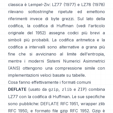
classica è Lempel-Ziv:
LZ77 (1977)
e LZ78 (1978)
rilevano sottostringhe ripetute ed emettono
riferimenti invece di byte grezzi. Sul lato della
codifica, la
codifica di Huffman
(vedi l'articolo
originale del
1952
) assegna codici più brevi a
simboli più probabili. La
codifica aritmetica
e la
codifica a intervalli
sono alternative a grana più
fine che si avvicinano al limite dell'entropia,
mentre i moderni
Sistemi Numerici Asimmetrici
(ANS)
ottengono una compressione simile con
implementazioni veloci basate su tabelle.
Cosa fanno effettivamente i formati comuni
DEFLATE
(usato da
,
e
) combina
gzip
zlib
ZIP
LZ77 con la codifica di Huffman. Le sue specifiche
sono pubbliche: DEFLATE
RFC 1951
, wrapper zlib
RFC 1950
, e formato file gzip
RFC 1952
. Gzip è