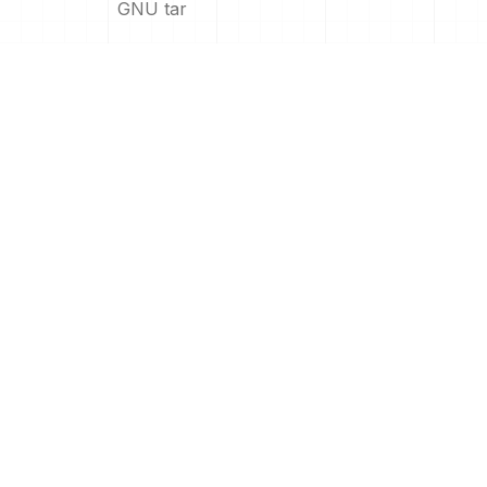
GNU tar
IPA
.
ipa
iOS ऐप
ISO
.
iso
आईएसओ छवि
JAR
.
jar
जावा संग्रह
LHA
.
lha
LHA संग्रह