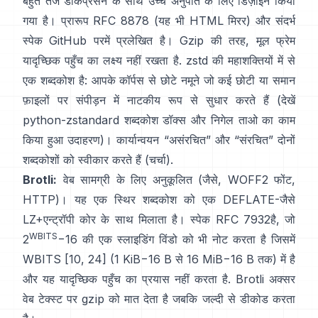
बहुत तेज डीकंप्रेसन के साथ उच्च अनुपात के लिए डिज़ाइन किया
गया है। प्रारूप
RFC 8878
(यह भी
HTML मिरर
) और संदर्भ
स्पेक
GitHub पर
में प्रलेखित है। Gzip की तरह, मूल फ्रेम
यादृच्छिक पहुँच का लक्ष्य नहीं रखता है
. zstd की महाशक्तियों में से
एक शब्दकोश है: आपके कॉर्पस से छोटे नमूने जो कई छोटी या समान
फ़ाइलों पर संपीड़न में नाटकीय रूप से सुधार करते हैं (देखें
python-zstandard शब्दकोश डॉक्स
और
निगेल ताओ का काम
किया हुआ उदाहरण
)। कार्यान्वयन “असंरचित” और “संरचित” दोनों
शब्दकोशों को स्वीकार करते हैं
(चर्चा)
.
Brotli:
वेब सामग्री के लिए अनुकूलित (जैसे, WOFF2 फोंट,
HTTP)। यह एक स्थिर शब्दकोश को एक DEFLATE-जैसे
LZ+एन्ट्रॉपी कोर के साथ मिलाता है। स्पेक
RFC 7932
है, जो
WBITS
2
−16 की एक स्लाइडिंग विंडो को भी नोट करता है जिसमें
WBITS [10, 24] (1 KiB−16 B से 16 MiB−16 B तक) में है
और यह
यादृच्छिक पहुँच का प्रयास नहीं करता है
. Brotli अक्सर
वेब टेक्स्ट पर gzip को मात देता है जबकि जल्दी से डीकोड करता