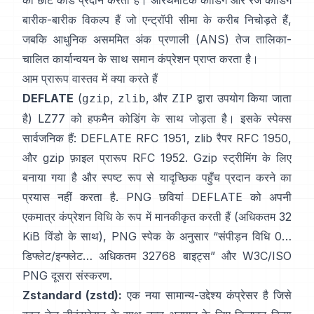
को छोटे कोड प्रदान करता है।
अरिथमैटिक कोडिंग
और
रेंज कोडिंग
बारीक-बारीक विकल्प हैं जो एन्ट्रॉपी सीमा के करीब निचोड़ते हैं,
जबकि आधुनिक
असममित अंक प्रणाली (ANS)
तेज तालिका-
चालित कार्यान्वयन के साथ समान कंप्रेशन प्राप्त करता है।
आम प्रारूप वास्तव में क्या करते हैं
DEFLATE
(
,
, और
द्वारा उपयोग किया जाता
gzip
zlib
ZIP
है) LZ77 को हफमैन कोडिंग के साथ जोड़ता है। इसके स्पेक्स
सार्वजनिक हैं: DEFLATE
RFC 1951
, zlib रैपर
RFC 1950
,
और gzip फ़ाइल प्रारूप
RFC 1952
. Gzip स्ट्रीमिंग के लिए
बनाया गया है और स्पष्ट रूप से
यादृच्छिक पहुँच प्रदान करने का
प्रयास नहीं करता है
. PNG छवियां DEFLATE को अपनी
एकमात्र कंप्रेशन विधि के रूप में मानकीकृत करती हैं (अधिकतम 32
KiB विंडो के साथ), PNG स्पेक के अनुसार
“संपीड़न विधि 0…
डिफ्लेट/इन्फ्लेट… अधिकतम 32768 बाइट्स”
और
W3C/ISO
PNG दूसरा संस्करण
.
Zstandard (zstd):
एक नया सामान्य-उद्देश्य कंप्रेसर है जिसे