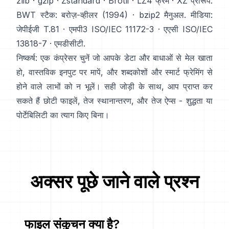
zlib
·
gzip
·
Zstandard
·
Brotli
·
LZ4 फ्रेम
·
XZ प्रारूप
.
BWT स्टैक:
बरोज़-व्हीलर (1994)
·
bzip2 मैनुअल
. मीडिया:
जेपीईजी T.81
·
एमपी3 ISO/IEC 11172-3
·
एएसी ISO/IEC
13818-7
·
एमडीसीटी
.
निष्कर्ष: एक कंप्रेसर चुनें जो आपके डेटा और बाधाओं से मेल खाता
हो, वास्तविक इनपुट पर मापें, और शब्दकोशों और स्मार्ट फ्रेमिंग से
होने वाले लाभों को न भूलें। सही जोड़ी के साथ, आप प्राप्त कर
सकते हैं छोटी फाइलें, तेज स्थानान्तरण, और तेज ऐप्स - शुद्धता या
पोर्टेबिलिटी का त्याग किए बिना।
अक्सर पूछे जाने वाले प्रश्न
फाइल संकुचन क्या है?