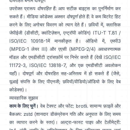
दोषरहित बनाम दोषपूर्ण
उपरोक्त प्रारूप
दोषरहित
हैं: आप सटीक बाइट्स का पुनर्निर्माण कर
सकते हैं। मीडिया कोडेक्स अक्सर
दोषपूर्ण
होते हैं: वे कम बिटरेट हिट
करने के लिए अगोचर विवरण को त्याग देते हैं। छवियों में, क्लासिक
जेपीईजी (डीसीटी, क्वांटिज़ेशन, एन्ट्रॉपी कोडिंग)
ITU-T T.81 /
ISO/IEC 10918-1
में मानकीकृत है। ऑडियो में, एमपी3
(MPEG-1 लेयर III) और एएसी (MPEG-2/4) अवधारणात्मक
मॉडल और एमडीसीटी ट्रांसफ़ॉर्म पर निर्भर करते हैं (देखें
ISO/IEC
11172-3
,
ISO/IEC 13818-7
, और एक एमडीसीटी अवलोकन
यहाँ
)। दोषपूर्ण और दोषरहित सह-अस्तित्व में हो सकते हैं (जैसे,
यूआई संपत्ति के लिए पीएनजी; छवियों/वीडियो/ऑडियो के लिए वेब
कोडेक्स)।
व्यावहारिक सुझाव
काम के लिए चुनें।
वेब टेक्स्ट और फोंट:
brotli
. सामान्य फ़ाइलें और
बैकअप:
zstd
(शानदार डीकंप्रेसन गति और अनुपात के लिए समय
का व्यापार करने के स्तर)। अल्ट्रा-फास्ट पाइप और टेलीमेट्री: