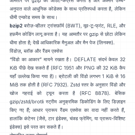
आमतौर पर gzip को आउट-कंप्रेस करता है और अक्सर उच्च-
अनुपात वाले आधुनिक कोडेक्स के साथ प्रतिस्पर्धा करता है, लेकिन
धीमी एन्कोड समय के साथ।
bzip2
बरोज़-व्हीलर ट्रांसफ़ॉर्म (BWT)
, मूव-टू-फ्रंट, RLE, और
हफ़मैन कोडिंग लागू करता है। यह आमतौर पर gzip से छोटा लेकिन
धीमा होता है; देखें
आधिकारिक मैनुअल
और मैन पेज
(लिनक्स)
.
विंडोज़, ब्लॉक और रैंडम एक्सेस
“विंडो का आकार” मायने रखता है। DEFLATE संदर्भ केवल 32
KiB पीछे देख सकते हैं
(
RFC 1951
और PNG की 32 KiB कैप
यहाँ उल्लेख किया गया है
)। ब्रोटली की विंडो लगभग 1 KiB से 16
MiB तक होती है
(RFC 7932)
. Zstd स्तर के अनुसार विंडो और
खोज गहराई को ट्यून करता है
(RFC 8878)
. बेसिक
gzip/zstd/brotli स्ट्रीम अनुक्रमिक डिकोडिंग के लिए डिज़ाइन
किए गए हैं; आधार प्रारूप
रैंडम एक्सेस का वादा नहीं करते हैं
,
हालांकि कंटेनर (जैसे, टार इंडेक्स, चंक्ड फ्रेमिंग, या प्रारूप-विशिष्ट
इंडेक्स) इसे परत कर सकते हैं।