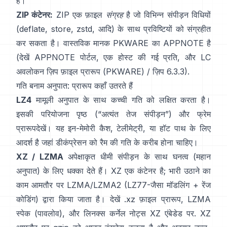
है।
ZIP कंटेनर:
ZIP एक फ़ाइल
संग्रह
है जो विभिन्न संपीड़न विधियों
(deflate, store, zstd, आदि) के साथ प्रविष्टियों को संग्रहीत
कर सकता है। वास्तविक मानक PKWARE का APPNOTE है
(देखें
APPNOTE पोर्टल
,
एक होस्ट की गई प्रति
, और LC
अवलोकन
ज़िप फ़ाइल प्रारूप (PKWARE)
/
ज़िप 6.3.3
).
गति बनाम अनुपात: प्रारूप कहाँ उतरते हैं
LZ4
मामूली अनुपात के साथ कच्ची गति को लक्षित करता है।
इसकी
परियोजना पृष्ठ
(“अत्यंत तेज संपीड़न”) और
फ्रेम
प्रारूप
देखें। यह इन-मेमोरी कैश, टेलीमेट्री, या हॉट पाथ के लिए
आदर्श है जहां डीकंप्रेसन को रैम की गति के करीब होना चाहिए।
XZ / LZMA
अपेक्षाकृत धीमी संपीड़न के साथ घनत्व (महान
अनुपात) के लिए धक्का देते हैं। XZ एक कंटेनर है; भारी उठाने का
काम आमतौर पर LZMA/LZMA2 (LZ77-जैसा मॉडलिंग + रेंज
कोडिंग) द्वारा किया जाता है। देखें
.xz फ़ाइल प्रारूप
,
LZMA
स्पेक (पावलोव)
, और लिनक्स कर्नेल नोट्स
XZ एंबेडेड पर
. XZ