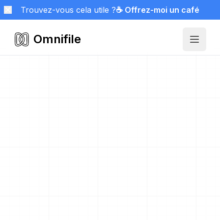
Trouvez-vous cela utile ?
☕ Offrez-moi un café
Omnifile