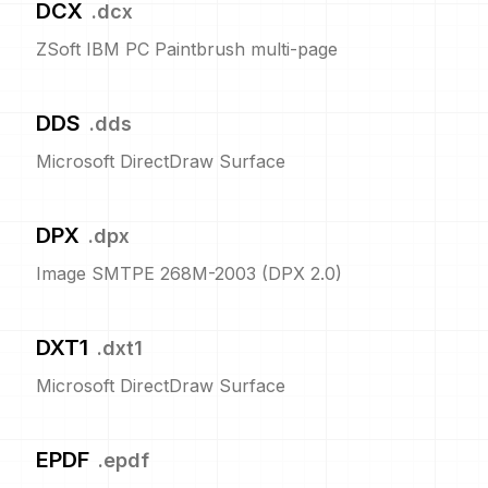
DCX
.
dcx
ZSoft IBM PC Paintbrush multi-page
DDS
.
dds
Microsoft DirectDraw Surface
DPX
.
dpx
Image SMTPE 268M-2003 (DPX 2.0)
DXT1
.
dxt1
Microsoft DirectDraw Surface
EPDF
.
epdf