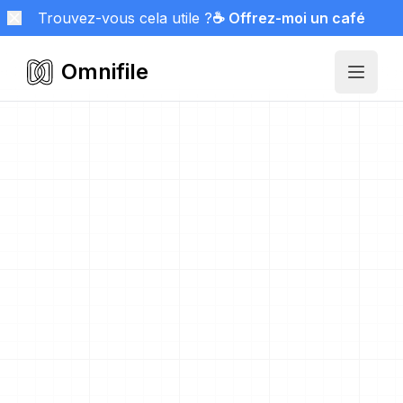
Trouvez-vous cela utile ?
☕ Offrez-moi un café
Omnifile