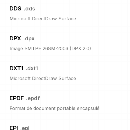
DDS
.
dds
Microsoft DirectDraw Surface
DPX
.
dpx
Image SMTPE 268M-2003 (DPX 2.0)
DXT1
.
dxt1
Microsoft DirectDraw Surface
EPDF
.
epdf
Format de document portable encapsulé
EPI
.
epi