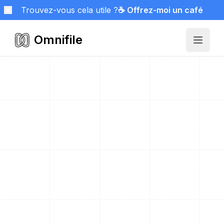
Trouvez-vous cela utile ?
☕ Offrez-moi un café
Omnifile