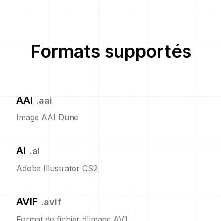
Formats supportés
AAI
.
aai
Image AAI Dune
AI
.
ai
Adobe Illustrator CS2
AVIF
.
avif
Format de fichier d'image AV1