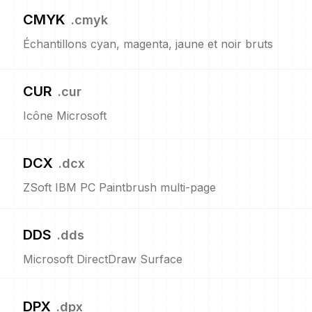
CMYK
.
cmyk
Échantillons cyan, magenta, jaune et noir bruts
CUR
.
cur
Icône Microsoft
DCX
.
dcx
ZSoft IBM PC Paintbrush multi-page
DDS
.
dds
Microsoft DirectDraw Surface
DPX
.
dpx