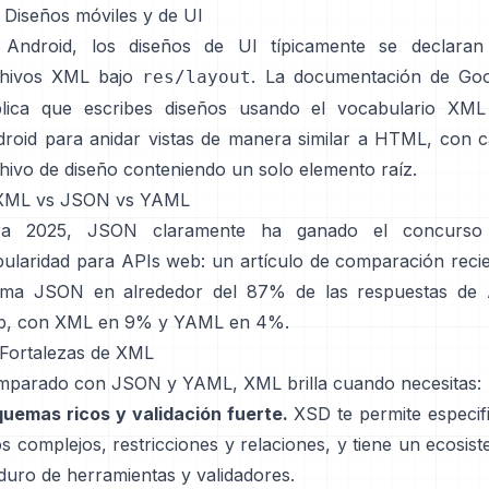
 Diseños móviles y de UI
 Android, los diseños de UI típicamente se declaran
chivos XML bajo
. La documentación de Goo
res/layout
plica que escribes diseños usando el vocabulario XML
roid para anidar vistas de manera similar a HTML, con 
hivo de diseño conteniendo un solo elemento raíz.
 XML vs JSON vs YAML
ra 2025, JSON claramente ha ganado el concurso
ularidad para APIs web: un artículo de comparación reci
tima JSON en alrededor del 87% de las respuestas de 
b, con XML en 9% y YAML en 4%.
 Fortalezas de XML
parado con JSON y YAML, XML brilla cuando necesitas:
uemas ricos y validación fuerte.
XSD te permite especif
os complejos, restricciones y relaciones, y tiene un ecosis
uro de herramientas y validadores.