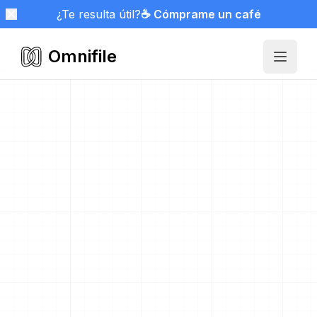
¿Te resulta útil?
☕ Cómprame un café
Omnifile