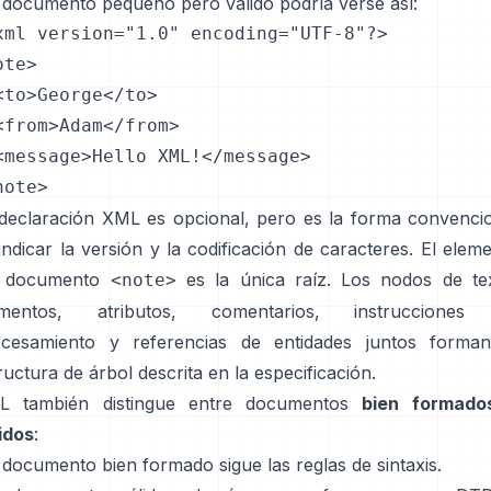
documento pequeño pero válido podría verse así:
xml version="1.0" encoding="UTF-8"?>

te>

<to>George</to>

<from>Adam</from>

<message>Hello XML!</message>

note>
declaración XML es opcional, pero es la forma convenci
indicar la versión y la codificación de caracteres. El elem
l documento
es la única raíz. Los nodos de te
<note>
ementos, atributos, comentarios, instrucciones
ocesamiento y referencias de entidades juntos forman
ructura de árbol descrita en la especificación.
L también distingue entre documentos
bien formado
idos
:
documento bien formado sigue las reglas de sintaxis.