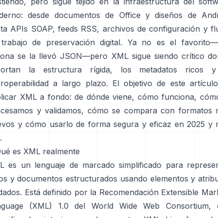
stiendo, pero sigue tejido en la infraestructura del soft
derno: desde documentos de Office y diseños de Andr
ta APIs SOAP, feeds RSS, archivos de configuración y fl
trabajo de preservación digital. Ya no es el favorito
ona se la llevó JSON—pero XML sigue siendo crítico d
portan la estructura rígida, los metadatos ricos y
eroperabilidad a largo plazo. El objetivo de este artícul
licar XML a fondo: de dónde viene, cómo funciona, cóm
ocesamos y validamos, cómo se compara con formatos 
vos y cómo usarlo de forma segura y eficaz en 2025 y
.
Qué es XML realmente
 es un lenguaje de marcado simplificado para represe
os y documentos estructurados usando elementos y atrib
dados. Está definido por la
Recomendación Extensible Mar
nguage (XML) 1.0
del World Wide Web Consortium, 