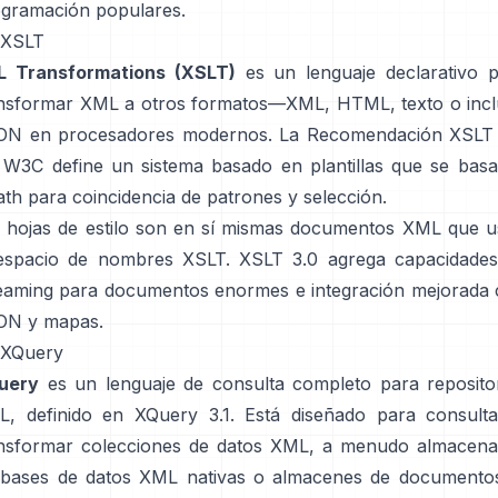
gramación populares.
 XSLT
L Transformations (XSLT)
es un lenguaje declarativo 
nsformar XML a otros formatos—XML, HTML, texto o inc
ON en procesadores modernos. La
Recomendación XSLT 
 W3C define un sistema basado en plantillas que se bas
th para coincidencia de patrones y selección.
 hojas de estilo son en sí mismas documentos XML que 
espacio de nombres XSLT. XSLT 3.0 agrega capacidade
eaming para documentos enormes e integración mejorada
ON y mapas.
 XQuery
uery
es un lenguaje de consulta completo para reposito
, definido en
XQuery 3.1
. Está diseñado para consult
nsformar colecciones de datos XML, a menudo almacen
bases de datos XML nativas o almacenes de documento