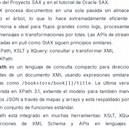
io del Proyecto SAX
y en el
tutorial de Oracle SAX
.
X procesa documentos en una sola pasada sin almace
do el árbol, lo que lo hace extremadamente eficiente
oria e ideal para flujos grandes como logs, procesami
mensajes o transformaciones por lotes. Las APIs de strea
adas en pull como StAX siguen principios similares.
XPath, XSLT y XQuery: consultar y transformar XML
 XPath
ath
es un lenguaje de consulta compacto para direccio
rtes de un documento XML usando expresiones similare
tas como
. La última vers
/bookstore/book[1]/title
inida en
XPath 3.1
, extiende el modelo para también man
os JSON a través de mapas y arrays y está respaldado po
n conjunto de funciones estándar.
th está integrado en muchas herramientas: XSLT, XQu
erciones de XML Schema y APIs en lenguajes