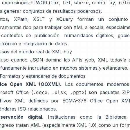
a expresiones FLWOR (
,
,
,
,
for
let
where
order by
retu
a generar conjuntos de resultados poderosos.
ntos, XPath, XSLT y XQuery forman un conjunto
ramientas rico para trabajar con XML a escala, especialm
contextos de publicación, humanidades digitales, gobi
ctrónico e integración de datos.
Usos del mundo real de XML hoy
cluso cuando JSON domina las APIs web, XML todavía e
fundamente incrustado en muchos sistemas y estándares.
 Formatos y estándares de documentos
fice Open XML (OOXML).
Los documentos modernos
rosoft Office (
,
,
) son paquetes ZIP
.docx
.xlsx
.pptx
chivos XML definidos por
ECMA-376 Office Open XM
ándares ISO relacionados.
servación digital.
Instituciones como la Biblioteca 
greso tratan XML (especialmente XML 1.0) como un for