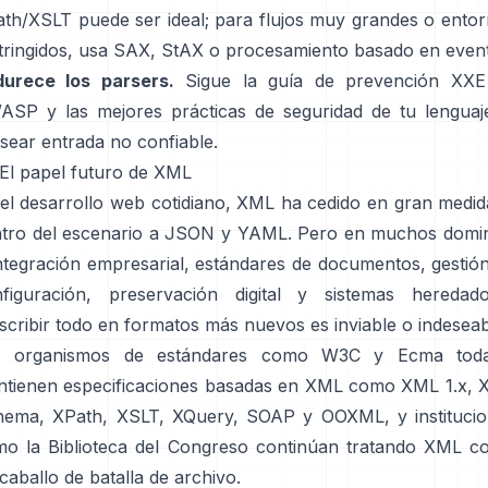
th/XSLT puede ser ideal; para flujos muy grandes o ento
tringidos, usa SAX, StAX o procesamiento basado en even
durece los parsers.
Sigue la guía de prevención XXE
SP y las mejores prácticas de seguridad de tu lenguaj
sear entrada no confiable.
 El papel futuro de XML
el desarrollo web cotidiano, XML ha cedido en gran medid
tro del escenario a JSON y YAML. Pero en muchos domi
tegración empresarial, estándares de documentos, gestió
nfiguración, preservación digital y sistemas heredad
scribir todo en formatos más nuevos es inviable o indeseab
s organismos de estándares como W3C y Ecma toda
tienen especificaciones basadas en XML como XML 1.x,
ema, XPath, XSLT, XQuery, SOAP y OOXML, y instituci
o la Biblioteca del Congreso continúan tratando XML 
caballo de batalla de archivo.