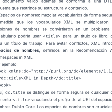
 documento válido además se conforma a una DT
uema que restringe su estructura y contenido.
Espacios de nombres: mezclar vocabularios de forma segu
medida que los vocabularios XML se multiplicaron, 
lisiones de nombres se convirtieron en un problema:
abulario podría usar
para un título de libro; 
<title>
a un título de trabajo. Para evitar conflictos, XML intro
pacios de nombres
, definidos en la Recomendación 
mespaces in XML
.
 ejemplo:
ook xmlns:dc="http://purl.org/dc/elements/1.1/
<dc:title>XML in Depth</dc:title>

book>
uí,
se distingue de forma segura de cualquier 
dc:title
emento
vinculando el prefijo
al URI del espaci
<title>
dc
bres Dublin Core. Los espacios de nombres son cruciale