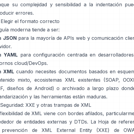
que su complejidad y sensibilidad a la indentación pu
roducir errores.
 Elegir el formato correcto
guía moderna tiende a ser:
a
JSON
para la mayoría de APIs web y comunicación clie
vidor.
a
YAML
para configuración centrada en desarrolladore
ornos cloud/DevOps.
a
XML
cuando necesites documentos basados en esquem
ntenido mixto, ecosistemas XML existentes (SOAP, OOX
, diseños de Android) o archivado a largo plazo dond
andarización y las herramientas están maduras.
 Seguridad: XXE y otras trampas de XML
flexibilidad de XML viene con bordes afilados, particularm
ededor de entidades externas y DTDs. La
Hoja de refere
 prevención de XML External Entity (XXE)
de OW