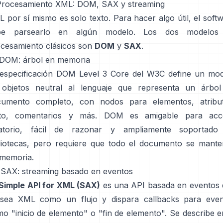
Procesamiento XML: DOM, SAX y streaming
 por sí mismo es solo texto. Para hacer algo útil, el soft
be parsearlo en algún modelo. Los dos modelos
cesamiento clásicos son
DOM
y
SAX
.
 DOM: árbol en memoria
especificación DOM Level 3 Core
del W3C define un mod
 objetos neutral al lenguaje que representa un árbol
cumento completo, con nodos para elementos, atribut
xto, comentarios y más. DOM es amigable para acc
eatorio, fácil de razonar y ampliamente soportado
liotecas, pero requiere que todo el documento se mant
memoria.
 SAX: streaming basado en eventos
Simple API for XML (SAX)
es una API basada en eventos
rsea XML como un flujo y dispara callbacks para even
o "inicio de elemento" o "fin de elemento". Se describe e