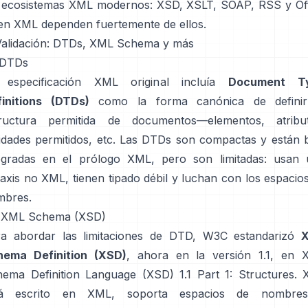
 ecosistemas XML modernos: XSD, XSLT, SOAP, RSS y Of
n XML dependen fuertemente de ellos.
Validación: DTDs, XML Schema y más
 DTDs
 especificación XML original incluía
Document T
initions (DTDs)
como la forma canónica de definir
tructura permitida de documentos—elementos, atribut
idades permitidos, etc. Las DTDs son compactas y están 
egradas en el prólogo XML, pero son limitadas: usan
taxis no XML, tienen tipado débil y luchan con los espacio
mbres.
2 XML Schema (XSD)
a abordar las limitaciones de DTD, W3C estandarizó
hema Definition (XSD)
, ahora en la versión 1.1, en
ema Definition Language (XSD) 1.1 Part 1: Structures
. 
tá escrito en XML, soporta espacios de nombre