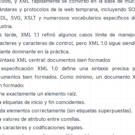
1998, y XML rápidamente se convirtió en la base de mu
ándares y protocolos de la web temprana, incluyendo S
L, SVG, XSLT y numerosos vocabularios específicos d
ustria.
 tarde, XML 1.1 refinó algunos casos límite de manej
acteres y caracteres de control, pero XML 1.0 sigue siend
iante dominante en la práctica.
Sintaxis XML central: documentos bien formados
especificación XML 1.0 define una sintaxis precisa 
cumentos bien formados. Como mínimo, un documento 
n formado:
ne exactamente un elemento raíz.
 etiquetas de inicio y fin coincidentes.
da elementos correctamente (sin etiquetas superpuestas).
 valores de atributo entre comillas.
 caracteres y codificaciones legales.