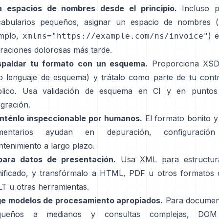
a espacios de nombres desde el principio.
Incluso p
cabularios pequeños, asignar un espacio de nombres (
mplo,
) e
xmlns="https://example.com/ns/invoice"
raciones dolorosas más tarde.
spaldar tu formato con un esquema.
Proporciona XSD
o lenguaje de esquema) y trátalo como parte de tu cont
blico. Usa validación de esquema en CI y en puntos
egración.
nténlo inspeccionable por humanos.
El formato bonito y
mentarios ayudan en depuración, configuració
tenimiento a largo plazo.
para datos de presentación.
Usa XML para estructur
nificado, y transfórmalo a HTML, PDF u otros formatos
T u otras herramientas.
ge modelos de procesamiento apropiados.
Para documen
queños a medianos y consultas complejas, DO