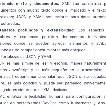
ntenido mixto y documentos.
XML fue construido p
cumentos con mucho texto donde el marcado y el texto
trelazan; JSON y YAML son mejores para datos purame
ructurados.
tadatos profundos y extensibilidad.
Los espacios
mbres y esquemas permiten documentos tolerante
rsiones donde se pueden agregar elementos y atribu
ionales sin romper consumidores más antiguos.
 Fortalezas de JSON y YAML
N es más simple de leer y escribir, mapea naturalmen
etos JavaScript y es más pequeño en la transmisión.
oriales frecuentemente señalan que JSON omite etiqueta
rre, es más conciso y puede ser parseado nativament
egadores sin un parser XML dedicado.
L enfatiza la legibilidad humana para configuración 
pular en herramientas DevOps como Kubernetes y Ansib