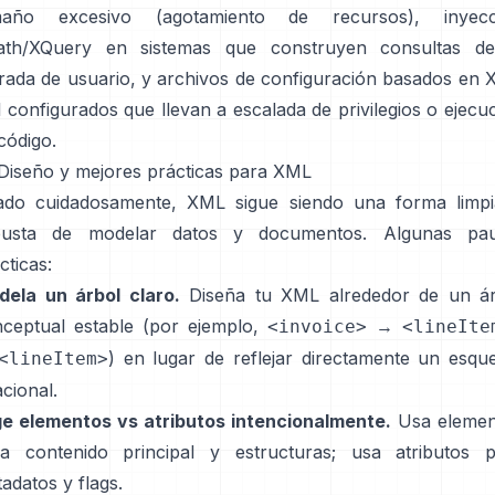
maño excesivo (agotamiento de recursos), inyecc
ath/XQuery en sistemas que construyen consultas de
rada de usuario, y archivos de configuración basados en
 configurados que llevan a escalada de privilegios o ejecu
código.
 Diseño y mejores prácticas para XML
ado cuidadosamente, XML sigue siendo una forma limpi
busta de modelar datos y documentos. Algunas pau
cticas:
ela un árbol claro.
Diseña tu XML alrededor de un ár
ceptual estable (por ejemplo,
→
<invoice>
<lineIte
) en lugar de reflejar directamente un esq
<lineItem>
acional.
ge elementos vs atributos intencionalmente.
Usa elemen
a contenido principal y estructuras; usa atributos 
adatos y flags.