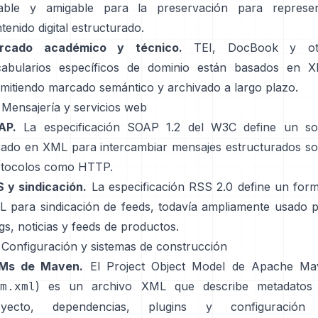
table y amigable para la preservación para represen
tenido digital estructurado.
rcado académico y técnico.
TEI, DocBook y ot
cabularios específicos de dominio están basados en X
mitiendo marcado semántico y archivado a largo plazo.
 Mensajería y servicios web
AP.
La especificación
SOAP 1.2
del W3C define un so
ado en XML para intercambiar mensajes estructurados s
otocolos como HTTP.
 y sindicación.
La
especificación RSS 2.0
define un for
 para sindicación de feeds, todavía ampliamente usado 
gs, noticias y feeds de productos.
 Configuración y sistemas de construcción
Ms de Maven.
El Project Object Model de Apache Ma
) es un archivo XML que describe metadatos 
m.xml
oyecto, dependencias, plugins y configuración