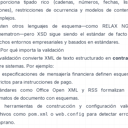
porciona tipado rico (cadenas, números, fechas, lis
ones), restricciones de ocurrencia y modelos de conte
plejos.
isten otros lenguajes de esquema—como RELAX N
hematron—pero XSD sigue siendo el estándar de facto
hos entornos empresariales y basados en estándares.
 Por qué importa la validación
validación convierte XML de texto estructurado en
contra
re sistemas. Por ejemplo:
 especificaciones de mensajería financiera definen esqu
rictos para instrucciones de pago.
tándares como Office Open XML y RSS formalizan 
matos de documento con esquemas.
s herramientas de construcción y configuración vali
chivos como
o
para detectar err
pom.xml
web.config
prano.