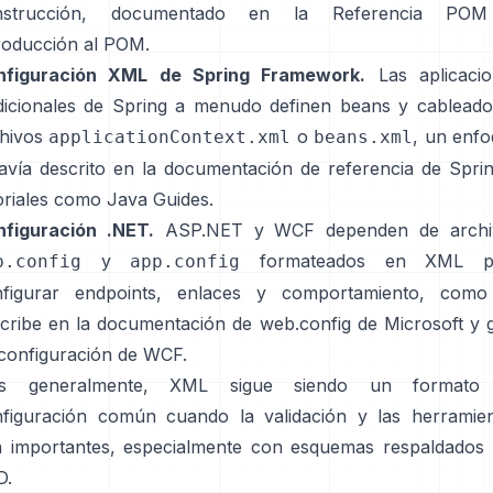
nstrucción, documentado en la
Referencia POM
roducción al POM
.
nfiguración XML de Spring Framework.
Las aplicacio
dicionales de Spring a menudo definen beans y cablead
hivos
o
, un enf
applicationContext.xml
beans.xml
avía descrito en la
documentación de referencia de Spri
oriales como
Java Guides
.
nfiguración .NET.
ASP.NET y WCF dependen de archi
y
formateados en XML p
b.config
app.config
nfigurar endpoints, enlaces y comportamiento, como
cribe en la
documentación de web.config de Microsoft
y
configuración de WCF
.
s generalmente, XML sigue siendo un formato
figuración común cuando la validación y las herramie
 importantes, especialmente con esquemas respaldados
D.