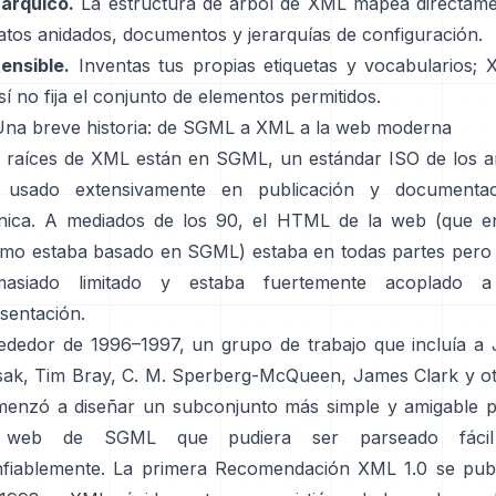
árquico.
La estructura de árbol de XML mapea directam
atos anidados, documentos y jerarquías de configuración.
ensible.
Inventas tus propias etiquetas y vocabularios;
sí no fija el conjunto de elementos permitidos.
Una breve historia: de SGML a XML a la web moderna
 raíces de XML están en SGML, un estándar ISO de los 
 usado extensivamente en publicación y documentac
nica. A mediados de los 90, el HTML de la web (que e
mo estaba basado en SGML) estaba en todas partes pero
masiado limitado y estaba fuertemente acoplado a
sentación.
ededor de 1996–1997, un grupo de trabajo que incluía a
ak, Tim Bray, C. M. Sperberg-McQueen, James Clark y o
enzó a diseñar un subconjunto más simple y amigable 
 web de SGML que pudiera ser parseado fáci
fiablemente. La primera Recomendación XML 1.0 se pub