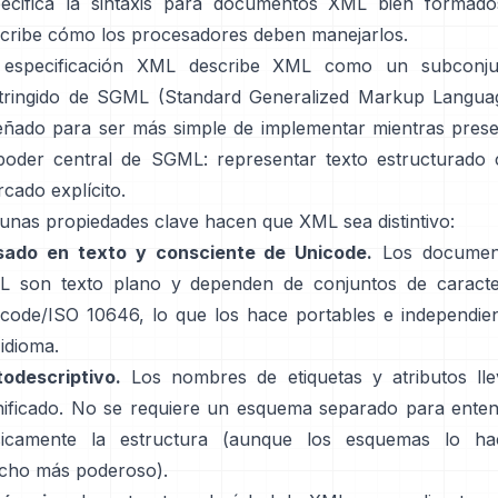
ecifica la sintaxis para documentos XML bien formad
cribe cómo los procesadores deben manejarlos.
 especificación XML describe XML como un subconju
tringido de SGML (Standard Generalized Markup Langua
eñado para ser más simple de implementar mientras pres
poder central de SGML: representar texto estructurado
cado explícito.
unas propiedades clave hacen que XML sea distintivo:
sado en texto y consciente de Unicode.
Los documen
L son texto plano y dependen de conjuntos de caracte
code/ISO 10646, lo que los hace portables e independie
 idioma.
odescriptivo.
Los nombres de etiquetas y atributos ll
nificado. No se requiere un esquema separado para ente
sicamente la estructura (aunque los esquemas lo ha
cho más poderoso).