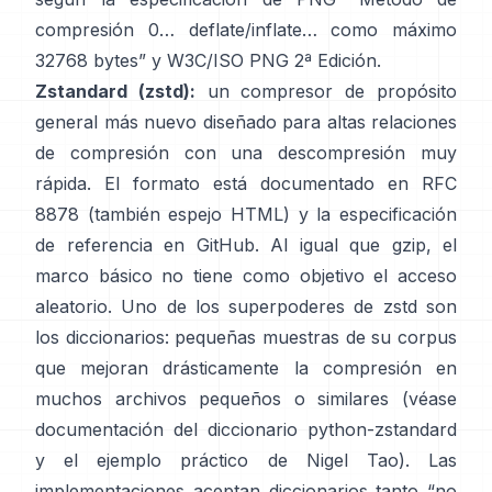
compresión 0… deflate/inflate… como máximo
32768 bytes”
y
W3C/ISO PNG 2ª Edición
.
Zstandard (zstd):
un compresor de propósito
general más nuevo diseñado para altas relaciones
de compresión con una descompresión muy
rápida. El formato está documentado en
RFC
8878
(también
espejo HTML
) y la especificación
de referencia
en GitHub
. Al igual que gzip, el
marco básico
no tiene como objetivo el acceso
aleatorio
. Uno de los superpoderes de zstd son
los diccionarios: pequeñas muestras de su corpus
que mejoran drásticamente la compresión en
muchos archivos pequeños o similares (véase
documentación del diccionario python-zstandard
y
el ejemplo práctico de Nigel Tao
). Las
implementaciones aceptan diccionarios tanto “no