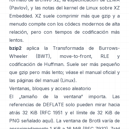
(Pavlov)
, y las notas del kernel de Linux
sobre XZ
Embedded
. XZ suele comprimir más que gzip y a
menudo compite con los códecs modernos de alta
relación, pero con tiempos de codificación más
lentos.
bzip2
aplica la
Transformada de Burrows-
Wheeler (BWT)
, move-to-front, RLE y
codificación de Huffman. Suele ser más pequeño
que gzip pero más lento; véase el
manual oficial
y
las páginas del manual
(Linux)
.
Ventanas, bloques y acceso aleatorio
El „tamaño de la ventana“ importa. Las
referencias de DEFLATE solo pueden mirar hacia
atrás 32 KiB
(
RFC 1951
y el límite de 32 KiB de
PNG
señalado aquí
). La ventana de Brotli varía de
aproximadamente 1 KiB a 16 MiB
(RFC 7932)
. Zstd