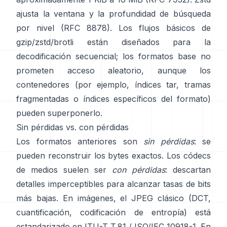
ajusta la ventana y la profundidad de búsqueda
por nivel
(RFC 8878)
. Los flujos básicos de
gzip/zstd/brotli están diseñados para la
decodificación secuencial; los formatos base
no
prometen acceso aleatorio
, aunque los
contenedores (por ejemplo, índices tar, tramas
fragmentadas o índices específicos del formato)
pueden superponerlo.
Sin pérdidas vs. con pérdidas
Los formatos anteriores son
sin pérdidas
: se
pueden reconstruir los bytes exactos. Los códecs
de medios suelen ser
con pérdidas
: descartan
detalles imperceptibles para alcanzar tasas de bits
más bajas. En imágenes, el JPEG clásico (DCT,
cuantificación, codificación de entropía) está
estandarizado en
ITU-T T.81 / ISO/IEC 10918-1
. En