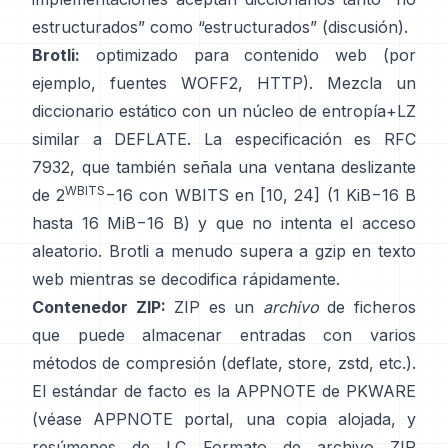
estructurados” como “estructurados”
(discusión)
.
Brotli:
optimizado para contenido web (por
ejemplo, fuentes WOFF2, HTTP). Mezcla un
diccionario estático con un núcleo de entropía+LZ
similar a DEFLATE. La especificación es
RFC
7932
, que también señala una ventana deslizante
WBITS
de 2
−16 con WBITS en [10, 24] (1 KiB−16 B
hasta 16 MiB−16 B) y que
no intenta el acceso
aleatorio
. Brotli a menudo supera a gzip en texto
web mientras se decodifica rápidamente.
Contenedor ZIP:
ZIP es un
archivo
de ficheros
que puede almacenar entradas con varios
métodos de compresión (deflate, store, zstd, etc.).
El estándar de facto es la APPNOTE de PKWARE
(véase
APPNOTE portal
,
una copia alojada
, y
resúmenes de LC
Formato de archivo ZIP