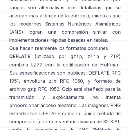
rangos
son alternativas más detalladas que se
acercan más al límite de la entropía, mientras que
los modernos
Sistemas Numéricos Asimétricos
(ANS)
logran una compresión similar con
implementaciones rápidas basadas en tablas.
Qué hacen realmente los formatos comunes
DEFLATE
(utilizado por
,
y
)
gzip
zlib
ZIP
combina LZ77 con la codificación de Huffman.
Sus especificaciones son públicas: DEFLATE
RFC
1951
, envoltura zlib
RFC 1950
, y formato de
archivo gzip
RFC 1952
. Gzip está diseñado para la
transmisión y explícitamente
no intenta
proporcionar acceso aleatorio
. Las imágenes PNG
estandarizan DEFLATE como su único método de
compresión (con una ventana máxima de 32 KiB),
según la especificación de PNG
“Método de