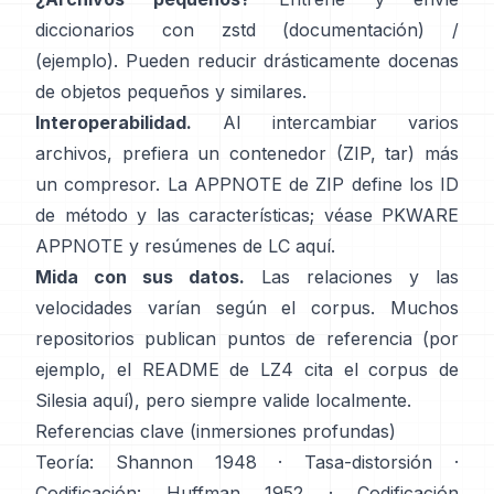
diccionarios con zstd
(documentación)
/
(ejemplo)
. Pueden reducir drásticamente docenas
de objetos pequeños y similares.
Interoperabilidad.
Al intercambiar varios
archivos, prefiera un contenedor (ZIP, tar) más
un compresor. La APPNOTE de ZIP define los ID
de método y las características; véase
PKWARE
APPNOTE
y resúmenes de LC
aquí
.
Mida con sus datos.
Las relaciones y las
velocidades varían según el corpus. Muchos
repositorios publican puntos de referencia (por
ejemplo, el README de LZ4 cita el corpus de
Silesia
aquí
), pero siempre valide localmente.
Referencias clave (inmersiones profundas)
Teoría:
Shannon 1948
·
Tasa-distorsión
·
Codificación:
Huffman 1952
·
Codificación