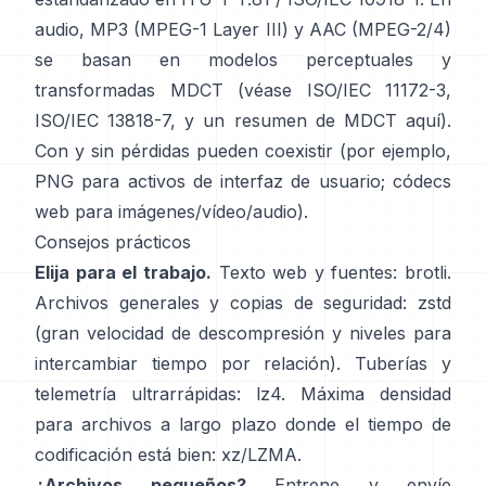
audio, MP3 (MPEG-1 Layer III) y AAC (MPEG-2/4)
se basan en modelos perceptuales y
transformadas MDCT (véase
ISO/IEC 11172-3
,
ISO/IEC 13818-7
, y un resumen de MDCT
aquí
).
Con y sin pérdidas pueden coexistir (por ejemplo,
PNG para activos de interfaz de usuario; códecs
web para imágenes/vídeo/audio).
Consejos prácticos
Elija para el trabajo.
Texto web y fuentes:
brotli
.
Archivos generales y copias de seguridad:
zstd
(gran velocidad de descompresión y niveles para
intercambiar tiempo por relación). Tuberías y
telemetría ultrarrápidas:
lz4
. Máxima densidad
para archivos a largo plazo donde el tiempo de
codificación está bien:
xz/LZMA
.
¿Archivos pequeños?
Entrene y envíe