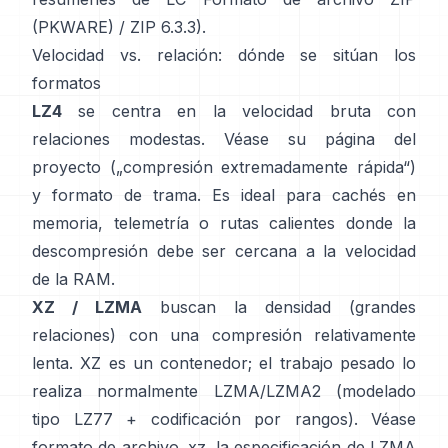
(PKWARE)
/
ZIP 6.3.3
).
Velocidad vs. relación: dónde se sitúan los
formatos
LZ4
se centra en la velocidad bruta con
relaciones modestas. Véase su
página del
proyecto
(„compresión extremadamente rápida“)
y
formato de trama
. Es ideal para cachés en
memoria, telemetría o rutas calientes donde la
descompresión debe ser cercana a la velocidad
de la RAM.
XZ / LZMA
buscan la densidad (grandes
relaciones) con una compresión relativamente
lenta. XZ es un contenedor; el trabajo pesado lo
realiza normalmente LZMA/LZMA2 (modelado
tipo LZ77 + codificación por rangos). Véase
formato de archivo .xz
, la
especificación de LZMA