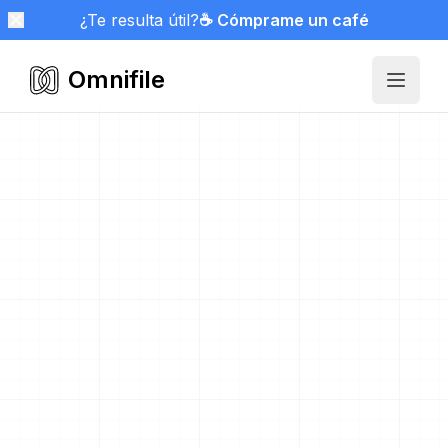
¿Te resulta útil?
☕ Cómprame un café
Omnifile