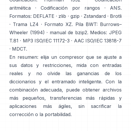
aritmética
·
Codificación por rangos
·
ANS
.
Formatos:
DEFLATE
·
zlib
·
gzip
·
Zstandard
·
Brotli
·
Trama LZ4
·
Formato XZ
. Pila BWT:
Burrows–
Wheeler (1994)
·
manual de bzip2
. Medios:
JPEG
T.81
·
MP3 ISO/IEC 11172-3
·
AAC ISO/IEC 13818-7
·
MDCT
.
En resumen: elija un compresor que se ajuste a
sus datos y restricciones, mida con entradas
reales y no olvide las ganancias de los
diccionarios y el entramado inteligente. Con la
combinación adecuada, puede obtener archivos
más pequeños, transferencias más rápidas y
aplicaciones más ágiles, sin sacrificar la
corrección o la portabilidad.