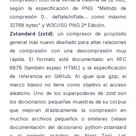
según la especificación de PNG
“Método de
compresión 0… deflate/inflate… como máximo
32768 bytes”
y
W3C/ISO PNG 2ª Edición
.
Zstandard (zstd):
un compresor de propósito
general más nuevo diseñado para altas relaciones
de compresión con una descompresión muy
rápida. El formato está documentado en
RFC
8878
(también
espejo HTML
) y la especificación
de referencia
en GitHub
. Al igual que gzip, el
marco básico
no tiene como objetivo el acceso
aleatorio
. Uno de los superpoderes de zstd son
los diccionarios: pequeñas muestras de su corpus
que mejoran drásticamente la compresión en
muchos archivos pequeños o similares (véase
documentación del diccionario python-zstandard
y
el ejemplo práctico de Nigel Tao
). Las