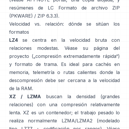
resúmenes de LC
Formato de archivo ZIP
(PKWARE)
/
ZIP 6.3.3
).
Velocidad vs. relación: dónde se sitúan los
formatos
LZ4
se centra en la velocidad bruta con
relaciones modestas. Véase su
página del
proyecto
(„compresión extremadamente rápida“)
y
formato de trama
. Es ideal para cachés en
memoria, telemetría o rutas calientes donde la
descompresión debe ser cercana a la velocidad
de la RAM.
XZ / LZMA
buscan la densidad (grandes
relaciones) con una compresión relativamente
lenta. XZ es un contenedor; el trabajo pesado lo
realiza normalmente LZMA/LZMA2 (modelado
tipo LZ77 + codificación por rangos). Véase