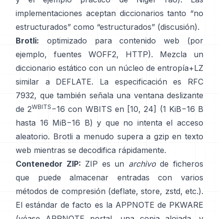
implementaciones aceptan diccionarios tanto “no
estructurados” como “estructurados”
(discusión)
.
Brotli:
optimizado para contenido web (por
ejemplo, fuentes WOFF2, HTTP). Mezcla un
diccionario estático con un núcleo de entropía+LZ
similar a DEFLATE. La especificación es
RFC
7932
, que también señala una ventana deslizante
WBITS
de 2
−16 con WBITS en [10, 24] (1 KiB−16 B
hasta 16 MiB−16 B) y que
no intenta el acceso
aleatorio
. Brotli a menudo supera a gzip en texto
web mientras se decodifica rápidamente.
Contenedor ZIP:
ZIP es un
archivo
de ficheros
que puede almacenar entradas con varios
métodos de compresión (deflate, store, zstd, etc.).
El estándar de facto es la APPNOTE de PKWARE
(véase
APPNOTE portal
,
una copia alojada
, y