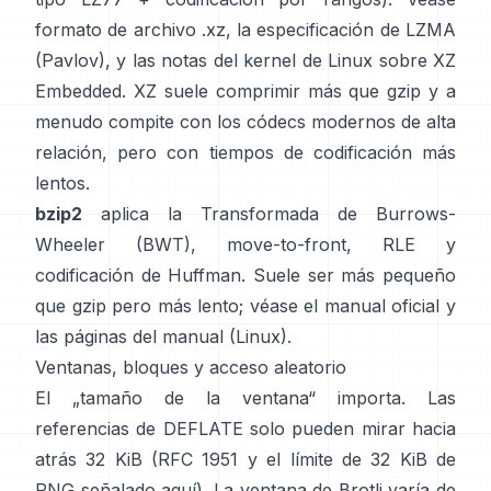
formato de archivo .xz
, la
especificación de LZMA
(Pavlov)
, y las notas del kernel de Linux
sobre XZ
Embedded
. XZ suele comprimir más que gzip y a
menudo compite con los códecs modernos de alta
relación, pero con tiempos de codificación más
lentos.
bzip2
aplica la
Transformada de Burrows-
Wheeler (BWT)
, move-to-front, RLE y
codificación de Huffman. Suele ser más pequeño
que gzip pero más lento; véase el
manual oficial
y
las páginas del manual
(Linux)
.
Ventanas, bloques y acceso aleatorio
El „tamaño de la ventana“ importa. Las
referencias de DEFLATE solo pueden mirar hacia
atrás 32 KiB
(
RFC 1951
y el límite de 32 KiB de
PNG
señalado aquí
). La ventana de Brotli varía de