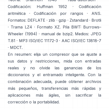
Codificación:
Huffman 1952
·
Codificación
aritmética
·
Codificación por rangos
·
ANS
.
Formatos:
DEFLATE
·
zlib
·
gzip
·
Zstandard
·
Brotli
·
Trama LZ4
·
Formato XZ
. Pila BWT:
Burrows–
Wheeler (1994)
·
manual de bzip2
. Medios:
JPEG
T.81
·
MP3 ISO/IEC 11172-3
·
AAC ISO/IEC 13818-7
·
MDCT
.
En resumen: elija un compresor que se ajuste a
sus datos y restricciones, mida con entradas
reales y no olvide las ganancias de los
diccionarios y el entramado inteligente. Con la
combinación adecuada, puede obtener archivos
más pequeños, transferencias más rápidas y
aplicaciones más ágiles, sin sacrificar la
corrección o la portabilidad.