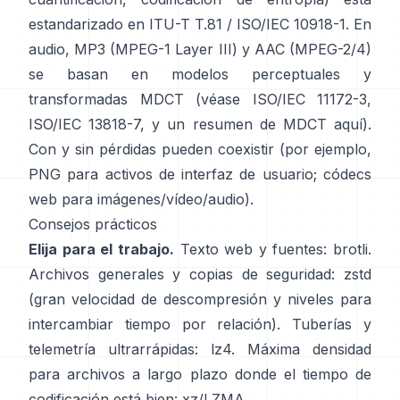
estandarizado en
ITU-T T.81 / ISO/IEC 10918-1
. En
audio, MP3 (MPEG-1 Layer III) y AAC (MPEG-2/4)
se basan en modelos perceptuales y
transformadas MDCT (véase
ISO/IEC 11172-3
,
ISO/IEC 13818-7
, y un resumen de MDCT
aquí
).
Con y sin pérdidas pueden coexistir (por ejemplo,
PNG para activos de interfaz de usuario; códecs
web para imágenes/vídeo/audio).
Consejos prácticos
Elija para el trabajo.
Texto web y fuentes:
brotli
.
Archivos generales y copias de seguridad:
zstd
(gran velocidad de descompresión y niveles para
intercambiar tiempo por relación). Tuberías y
telemetría ultrarrápidas:
lz4
. Máxima densidad
para archivos a largo plazo donde el tiempo de
codificación está bien:
xz/LZMA
.