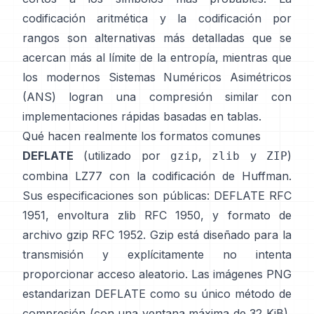
codificación aritmética
y la
codificación por
rangos
son alternativas más detalladas que se
acercan más al límite de la entropía, mientras que
los modernos
Sistemas Numéricos Asimétricos
(ANS)
logran una compresión similar con
implementaciones rápidas basadas en tablas.
Qué hacen realmente los formatos comunes
DEFLATE
(utilizado por
,
y
)
gzip
zlib
ZIP
combina LZ77 con la codificación de Huffman.
Sus especificaciones son públicas: DEFLATE
RFC
1951
, envoltura zlib
RFC 1950
, y formato de
archivo gzip
RFC 1952
. Gzip está diseñado para la
transmisión y explícitamente
no intenta
proporcionar acceso aleatorio
. Las imágenes PNG
estandarizan DEFLATE como su único método de
compresión (con una ventana máxima de 32 KiB),