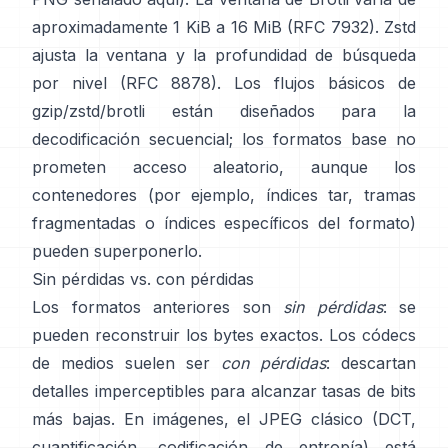
aproximadamente 1 KiB a 16 MiB
(RFC 7932)
. Zstd
ajusta la ventana y la profundidad de búsqueda
por nivel
(RFC 8878)
. Los flujos básicos de
gzip/zstd/brotli están diseñados para la
decodificación secuencial; los formatos base
no
prometen acceso aleatorio
, aunque los
contenedores (por ejemplo, índices tar, tramas
fragmentadas o índices específicos del formato)
pueden superponerlo.
Sin pérdidas vs. con pérdidas
Los formatos anteriores son
sin pérdidas
: se
pueden reconstruir los bytes exactos. Los códecs
de medios suelen ser
con pérdidas
: descartan
detalles imperceptibles para alcanzar tasas de bits
más bajas. En imágenes, el JPEG clásico (DCT,
cuantificación, codificación de entropía) está