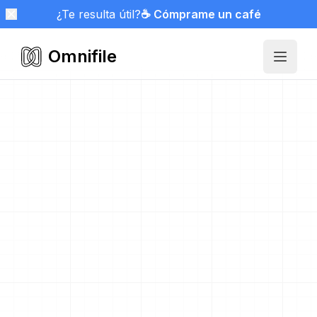
¿Te resulta útil?
☕ Cómprame un café
Omnifile