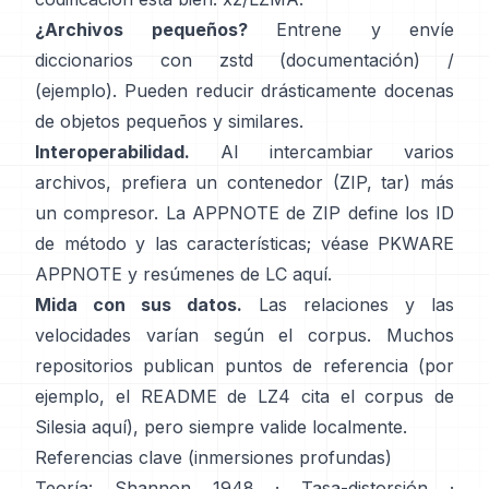
¿Archivos pequeños?
Entrene y envíe
diccionarios con zstd
(documentación)
/
(ejemplo)
. Pueden reducir drásticamente docenas
de objetos pequeños y similares.
Interoperabilidad.
Al intercambiar varios
archivos, prefiera un contenedor (ZIP, tar) más
un compresor. La APPNOTE de ZIP define los ID
de método y las características; véase
PKWARE
APPNOTE
y resúmenes de LC
aquí
.
Mida con sus datos.
Las relaciones y las
velocidades varían según el corpus. Muchos
repositorios publican puntos de referencia (por
ejemplo, el README de LZ4 cita el corpus de
Silesia
aquí
), pero siempre valide localmente.
Referencias clave (inmersiones profundas)
Teoría:
Shannon 1948
·
Tasa-distorsión
·