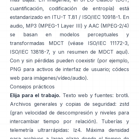
cuantificación, codificación de entropía) está
estandarizado en
ITU-T T.81 / ISO/IEC 10918-1
. En
audio, MP3 (MPEG-1 Layer III) y AAC (MPEG-2/4)
se basan en modelos perceptuales y
transformadas MDCT (véase
ISO/IEC 11172-3
,
ISO/IEC 13818-7
, y un resumen de MDCT
aquí
).
Con y sin pérdidas pueden coexistir (por ejemplo,
PNG para activos de interfaz de usuario; códecs
web para imágenes/vídeo/audio).
Consejos prácticos
Elija para el trabajo.
Texto web y fuentes:
brotli
.
Archivos generales y copias de seguridad:
zstd
(gran velocidad de descompresión y niveles para
intercambiar tiempo por relación). Tuberías y
telemetría ultrarrápidas:
lz4
. Máxima densidad
para archivos a largo plazo donde el tiempo de