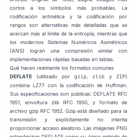
cortos a los símbolos más probables. La
codificación aritmética
y la
codificación por
rangos
son alternativas más detalladas que se
acercan más al límite de la entropía, mientras que
los modernos
Sistemas Numéricos Asimétricos
(ANS)
logran una compresión similar con
implementaciones rápidas basadas en tablas.
Qué hacen realmente los formatos comunes
DEFLATE
(utilizado por
,
y
)
gzip
zlib
ZIP
combina LZ77 con la codificación de Huffman.
Sus especificaciones son públicas: DEFLATE
RFC
1951
, envoltura zlib
RFC 1950
, y formato de
archivo gzip
RFC 1952
. Gzip está diseñado para la
transmisión y explícitamente
no intenta
proporcionar acceso aleatorio
. Las imágenes PNG
estandarizan DEFLATE como su único método de