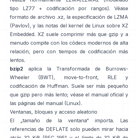
tipo LZ77 + codificación por rangos). Véase
formato de archivo .xz
, la
especificación de LZMA
(Pavlov)
, y las notas del kernel de Linux
sobre XZ
Embedded
. XZ suele comprimir más que gzip y a
menudo compite con los códecs modernos de alta
relación, pero con tiempos de codificación más
lentos.
bzip2
aplica la
Transformada de Burrows-
Wheeler (BWT)
, move-to-front, RLE y
codificación de Huffman. Suele ser más pequeño
que gzip pero más lento; véase el
manual oficial
y
las páginas del manual
(Linux)
.
Ventanas, bloques y acceso aleatorio
El „tamaño de la ventana“ importa. Las
referencias de DEFLATE solo pueden mirar hacia
atrás 32 KiB
(
RFC 1951
y el límite de 32 KiB de