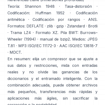
Teoría:
Shannon 1948
·
Tasa-distorsión
·
Codificación:
Huffman 1952
·
Codificación
aritmética
·
Codificación por rangos
·
ANS
.
Formatos:
DEFLATE
·
zlib
·
gzip
·
Zstandard
·
Brotli
·
Trama LZ4
·
Formato XZ
. Pila BWT:
Burrows–
Wheeler (1994)
·
manual de bzip2
. Medios:
JPEG
T.81
·
MP3 ISO/IEC 11172-3
·
AAC ISO/IEC 13818-7
·
MDCT
.
En resumen: elija un compresor que se ajuste a
sus datos y restricciones, mida con entradas
reales y no olvide las ganancias de los
diccionarios y el entramado inteligente. Con la
combinación adecuada, puede obtener archivos
más pequeños, transferencias más rápidas y
aplicaciones más ágiles, sin sacrificar la
corrección o la portabilidad.