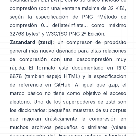
compresión (con una ventana máxima de 32 KiB),
según la especificación de PNG
“Método de
compresión 0… deflate/inflate… como máximo
32768 bytes”
y
W3C/ISO PNG 2ª Edición
.
Zstandard (zstd):
un compresor de propósito
general más nuevo diseñado para altas relaciones
de compresión con una descompresión muy
rápida. El formato está documentado en
RFC
8878
(también
espejo HTML
) y la especificación
de referencia
en GitHub
. Al igual que gzip, el
marco básico
no tiene como objetivo el acceso
aleatorio
. Uno de los superpoderes de zstd son
los diccionarios: pequeñas muestras de su corpus
que mejoran drásticamente la compresión en
muchos archivos pequeños o similares (véase
documentación del diccionario python-zstandard