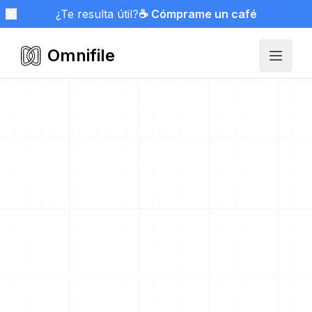
¿Te resulta útil?
☕ Cómprame un café
Omnifile