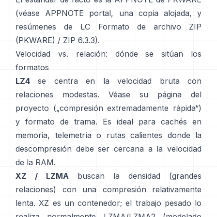
(véase
APPNOTE portal
,
una copia alojada
, y
resúmenes de LC
Formato de archivo ZIP
(PKWARE)
/
ZIP 6.3.3
).
Velocidad vs. relación: dónde se sitúan los
formatos
LZ4
se centra en la velocidad bruta con
relaciones modestas. Véase su
página del
proyecto
(„compresión extremadamente rápida“)
y
formato de trama
. Es ideal para cachés en
memoria, telemetría o rutas calientes donde la
descompresión debe ser cercana a la velocidad
de la RAM.
XZ / LZMA
buscan la densidad (grandes
relaciones) con una compresión relativamente
lenta. XZ es un contenedor; el trabajo pesado lo
realiza normalmente LZMA/LZMA2 (modelado