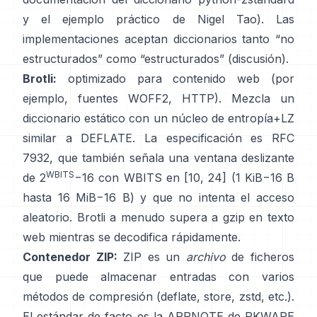
y
el ejemplo práctico de Nigel Tao
). Las
implementaciones aceptan diccionarios tanto “no
estructurados” como “estructurados”
(discusión)
.
Brotli:
optimizado para contenido web (por
ejemplo, fuentes WOFF2, HTTP). Mezcla un
diccionario estático con un núcleo de entropía+LZ
similar a DEFLATE. La especificación es
RFC
7932
, que también señala una ventana deslizante
WBITS
de 2
−16 con WBITS en [10, 24] (1 KiB−16 B
hasta 16 MiB−16 B) y que
no intenta el acceso
aleatorio
. Brotli a menudo supera a gzip en texto
web mientras se decodifica rápidamente.
Contenedor ZIP:
ZIP es un
archivo
de ficheros
que puede almacenar entradas con varios
métodos de compresión (deflate, store, zstd, etc.).
El estándar de facto es la APPNOTE de PKWARE