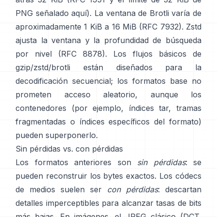
PNG
señalado aquí
). La ventana de Brotli varía de
aproximadamente 1 KiB a 16 MiB
(RFC 7932)
. Zstd
ajusta la ventana y la profundidad de búsqueda
por nivel
(RFC 8878)
. Los flujos básicos de
gzip/zstd/brotli están diseñados para la
decodificación secuencial; los formatos base
no
prometen acceso aleatorio
, aunque los
contenedores (por ejemplo, índices tar, tramas
fragmentadas o índices específicos del formato)
pueden superponerlo.
Sin pérdidas vs. con pérdidas
Los formatos anteriores son
sin pérdidas
: se
pueden reconstruir los bytes exactos. Los códecs
de medios suelen ser
con pérdidas
: descartan
detalles imperceptibles para alcanzar tasas de bits
más bajas. En imágenes, el JPEG clásico (DCT,