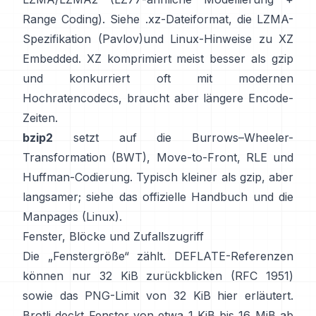
Range Coding). Siehe
.xz-Dateiformat
, die
LZMA-
Spezifikation (Pavlov)
und Linux-Hinweise
zu XZ
Embedded
. XZ komprimiert meist besser als gzip
und konkurriert oft mit modernen
Hochratencodecs, braucht aber längere Encode-
Zeiten.
bzip2
setzt auf die
Burrows–Wheeler-
Transformation (BWT)
, Move-to-Front, RLE und
Huffman-Codierung. Typisch kleiner als gzip, aber
langsamer; siehe das
offizielle Handbuch
und die
Manpages
(Linux)
.
Fenster, Blöcke und Zufallszugriff
Die „Fenstergröße“ zählt. DEFLATE-Referenzen
können nur 32 KiB zurückblicken
(RFC 1951)
sowie das PNG-Limit von 32 KiB
hier erläutert
.
Brotli deckt Fenster von etwa 1 KiB bis 16 MiB ab