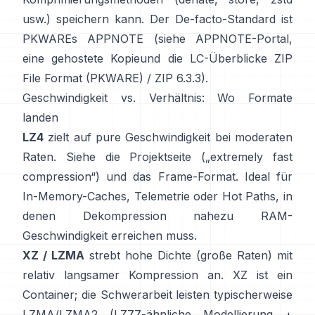
usw.) speichern kann. Der De-facto-Standard ist
PKWAREs APPNOTE (siehe
APPNOTE-Portal
,
eine gehostete Kopie
und die LC-Überblicke
ZIP
File Format (PKWARE)
/
ZIP 6.3.3
).
Geschwindigkeit vs. Verhältnis: Wo Formate
landen
LZ4
zielt auf pure Geschwindigkeit bei moderaten
Raten. Siehe die
Projektseite
(„extremely fast
compression“) und das
Frame-Format
. Ideal für
In-Memory-Caches, Telemetrie oder Hot Paths, in
denen Dekompression nahezu RAM-
Geschwindigkeit erreichen muss.
XZ / LZMA
strebt hohe Dichte (große Raten) mit
relativ langsamer Kompression an. XZ ist ein
Container; die Schwerarbeit leisten typischerweise
LZMA/LZMA2 (LZ77-ähnliche Modellierung +