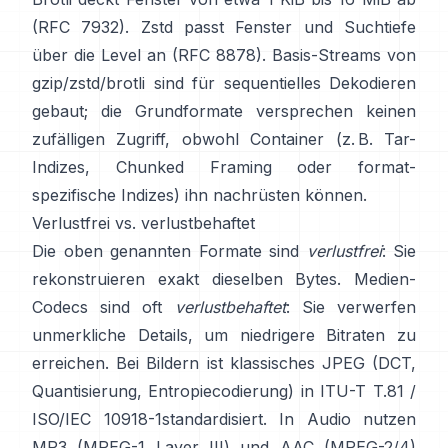
(RFC 7932)
. Zstd passt Fenster und Suchtiefe
über die Level an
(RFC 8878)
. Basis-Streams von
gzip/zstd/brotli sind für sequentielles Dekodieren
gebaut; die Grundformate
versprechen keinen
zufälligen Zugriff
, obwohl Container (z. B. Tar-
Indizes, Chunked Framing oder format-
spezifische Indizes) ihn nachrüsten können.
Verlustfrei vs. verlustbehaftet
Die oben genannten Formate sind
verlustfrei
: Sie
rekonstruieren exakt dieselben Bytes. Medien-
Codecs sind oft
verlustbehaftet
: Sie verwerfen
unmerkliche Details, um niedrigere Bitraten zu
erreichen. Bei Bildern ist klassisches JPEG (DCT,
Quantisierung, Entropiecodierung) in
ITU-T T.81 /
ISO/IEC 10918-1
standardisiert. In Audio nutzen
MP3 (MPEG-1 Layer III) und AAC (MPEG-2/4)