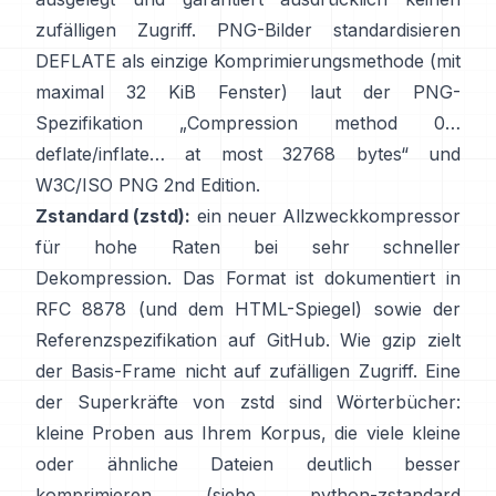
zufälligen Zugriff
. PNG-Bilder standardisieren
DEFLATE als einzige Komprimierungsmethode (mit
maximal 32 KiB Fenster) laut der PNG-
Spezifikation
„Compression method 0…
deflate/inflate… at most 32768 bytes“
und
W3C/ISO PNG 2nd Edition
.
Zstandard (zstd):
ein neuer Allzweckkompressor
für hohe Raten bei sehr schneller
Dekompression. Das Format ist dokumentiert in
RFC 8878
(und dem
HTML-Spiegel
) sowie der
Referenzspezifikation
auf GitHub
. Wie gzip zielt
der Basis-Frame
nicht auf zufälligen Zugriff
. Eine
der Superkräfte von zstd sind Wörterbücher:
kleine Proben aus Ihrem Korpus, die viele kleine
oder ähnliche Dateien deutlich besser
komprimieren (siehe
python-zstandard