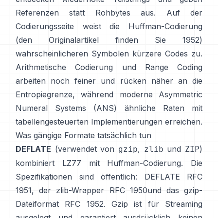
Referenzen statt Rohbytes aus. Auf der
Codierungsseite weist die
Huffman-Codierung
(den Originalartikel finden Sie
1952
)
wahrscheinlicheren Symbolen kürzere Codes zu.
Arithmetische Codierung
und
Range Coding
arbeiten noch feiner und rücken näher an die
Entropiegrenze, während moderne
Asymmetric
Numeral Systems (ANS)
ähnliche Raten mit
tabellengesteuerten Implementierungen erreichen.
Was gängige Formate tatsächlich tun
DEFLATE
(verwendet von
,
und
)
gzip
zlib
ZIP
kombiniert LZ77 mit Huffman-Codierung. Die
Spezifikationen sind öffentlich: DEFLATE
RFC
1951
, der zlib-Wrapper
RFC 1950
und das gzip-
Dateiformat
RFC 1952
. Gzip ist für Streaming
ausgelegt und
garantiert ausdrücklich keinen