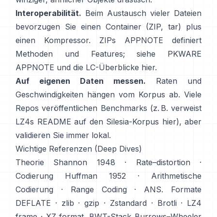
Interoperabilität.
Beim Austausch vieler Dateien
bevorzugen Sie einen Container (ZIP, tar) plus
einen Kompressor. ZIPs APPNOTE definiert
Methoden und Features; siehe
PKWARE
APPNOTE
und die LC-Überblicke
hier
.
Auf eigenen Daten messen.
Raten und
Geschwindigkeiten hängen vom Korpus ab. Viele
Repos veröffentlichen Benchmarks (z. B. verweist
LZ4s README auf den Silesia-Korpus
hier
), aber
validieren Sie immer lokal.
Wichtige Referenzen (Deep Dives)
Theorie
Shannon 1948
·
Rate–distortion
·
Codierung
Huffman 1952
·
Arithmetische
Codierung
·
Range Coding
·
ANS
. Formate
DEFLATE
·
zlib
·
gzip
·
Zstandard
·
Brotli
·
LZ4
frame
·
XZ format
. BWT-Stack
Burrows–Wheeler