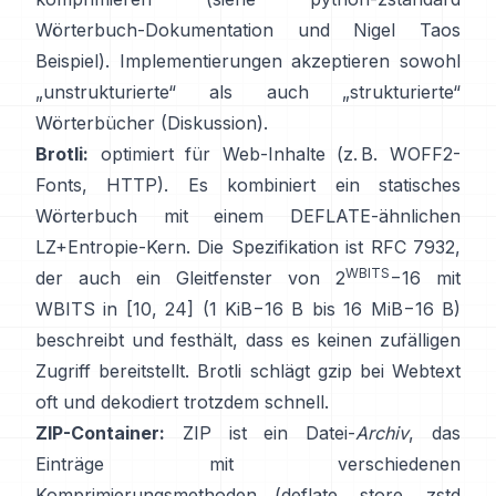
Wörterbuch-Dokumentation
und
Nigel Taos
Beispiel
). Implementierungen akzeptieren sowohl
„unstrukturierte“ als auch „strukturierte“
Wörterbücher
(Diskussion)
.
Brotli:
optimiert für Web-Inhalte (z. B. WOFF2-
Fonts, HTTP). Es kombiniert ein statisches
Wörterbuch mit einem DEFLATE-ähnlichen
LZ+Entropie-Kern. Die Spezifikation ist
RFC 7932
,
WBITS
der auch ein Gleitfenster von 2
−16 mit
WBITS in [10, 24] (1 KiB−16 B bis 16 MiB−16 B)
beschreibt und festhält, dass es
keinen zufälligen
Zugriff bereitstellt
. Brotli schlägt gzip bei Webtext
oft und dekodiert trotzdem schnell.
ZIP-Container:
ZIP ist ein Datei-
Archiv
, das
Einträge mit verschiedenen
Komprimierungsmethoden (deflate, store, zstd