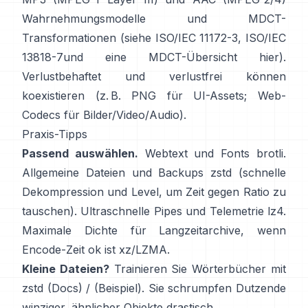
Wahrnehmungsmodelle und MDCT-
Transformationen (siehe
ISO/IEC 11172-3
,
ISO/IEC
13818-7
und eine MDCT-Übersicht
hier
).
Verlustbehaftet und verlustfrei können
koexistieren (z. B. PNG für UI-Assets; Web-
Codecs für Bilder/Video/Audio).
Praxis-Tipps
Passend auswählen.
Webtext und Fonts
brotli
.
Allgemeine Dateien und Backups
zstd
(schnelle
Dekompression und Level, um Zeit gegen Ratio zu
tauschen). Ultraschnelle Pipes und Telemetrie
lz4
.
Maximale Dichte für Langzeitarchive, wenn
Encode-Zeit ok ist
xz/LZMA
.
Kleine Dateien?
Trainieren Sie Wörterbücher mit
zstd
(Docs)
/
(Beispiel)
. Sie schrumpfen Dutzende
winziger, ähnlicher Objekte drastisch.