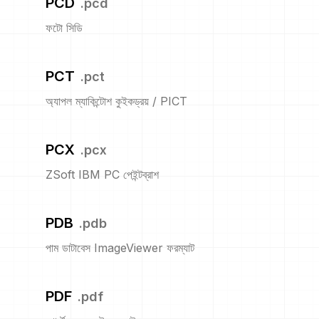
PCD
.
pcd
ফটো সিডি
PCT
.
pct
অ্যাপল ম্যাকিন্টোশ কুইকড্রয় / PICT
PCX
.
pcx
ZSoft IBM PC পেইন্টব্রাশ
PDB
.
pdb
পাম ডাটাবেস ImageViewer ফরম্যাট
PDF
.
pdf