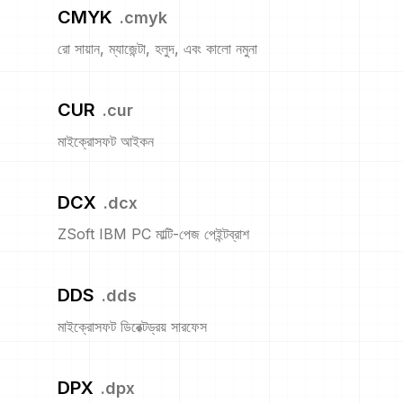
CMYK
.
cmyk
রো সায়ান, ম্যাজেন্টা, হলুদ, এবং কালো নমুনা
CUR
.
cur
মাইক্রোসফট আইকন
DCX
.
dcx
ZSoft IBM PC মাল্টি-পেজ পেইন্টব্রাশ
DDS
.
dds
মাইক্রোসফট ডিরেক্টড্রয় সারফেস
DPX
.
dpx