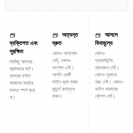
অত্যন্ত
আসলে
ব্যক্তিগত এবং
দ্রুত
বিনামূল্যে
সুরক্ষিত
কোনও আপলোড
কোনও
নেই, কোনও
অ্যাকাউন্টের
সবকিছু আপনার
অপেক্ষা নেই।
প্রয়োজন নেই।
ব্রাউজারে ঘটে।
আপনি একটি
কোনও লুকানো
আপনার ফাইল
ফাইল ড্রপ করার
খরচ নেই। কোনও
আমাদের সার্ভারে
মুহূর্তে রূপান্তর
ফাইল আকারের
কখনও স্পর্শ করে
করুন।
কৌশল নেই।
না।