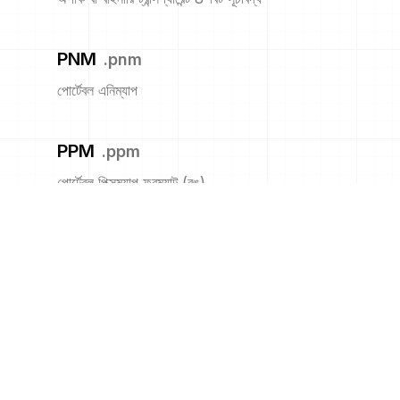
PNM
.
pnm
পোর্টেবল এনিম্যাপ
PPM
.
ppm
পোর্টেবল পিক্সম্যাপ ফরম্যাট (রঙ)
PS
.
ps
অ্যাডোবি পোস্টস্ক্রিপ্ট ফাইল
PSB
.
psb
অ্যাডোবি বৃহত ডকুমেন্ট ফরম্যাট