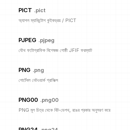
PICT
.
pict
অ্যাপল ম্যাকিন্টোশ কুইকড্রয় / PICT
PJPEG
.
pjpeg
যৌথ ফটোগ্রাফিক বিশেষজ্ঞ গোষ্ঠী JFIF ফরম্যাট
PNG
.
png
পোর্টেবল নেটওয়ার্ক গ্রাফিক্স
PNG00
.
png00
PNG মূল চিত্র থেকে বিট-ডেপথ, রঙের প্রকার অনুসরণ করে
PNG24
.
png24