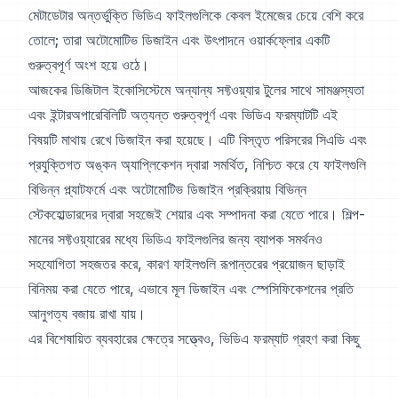
মেটাডেটার অন্তর্ভুক্তি ভিডিএ ফাইলগুলিকে কেবল ইমেজের চেয়ে বেশি করে
তোলে; তারা অটোমোটিভ ডিজাইন এবং উৎপাদনে ওয়ার্কফ্লোর একটি
গুরুত্বপূর্ণ অংশ হয়ে ওঠে।
আজকের ডিজিটাল ইকোসিস্টেমে অন্যান্য সফ্টওয়্যার টুলের সাথে সামঞ্জস্যতা
এবং ইন্টারঅপারেবিলিটি অত্যন্ত গুরুত্বপূর্ণ এবং ভিডিএ ফরম্যাটটি এই
বিষয়টি মাথায় রেখে ডিজাইন করা হয়েছে। এটি বিস্তৃত পরিসরের সিএডি এবং
প্রযুক্তিগত অঙ্কন অ্যাপ্লিকেশন দ্বারা সমর্থিত, নিশ্চিত করে যে ফাইলগুলি
বিভিন্ন প্ল্যাটফর্মে এবং অটোমোটিভ ডিজাইন প্রক্রিয়ায় বিভিন্ন
স্টেকহোল্ডারদের দ্বারা সহজেই শেয়ার এবং সম্পাদনা করা যেতে পারে। শিল্প-
মানের সফ্টওয়্যারের মধ্যে ভিডিএ ফাইলগুলির জন্য ব্যাপক সমর্থনও
সহযোগিতা সহজতর করে, কারণ ফাইলগুলি রূপান্তরের প্রয়োজন ছাড়াই
বিনিময় করা যেতে পারে, এভাবে মূল ডিজাইন এবং স্পেসিফিকেশনের প্রতি
আনুগত্য বজায় রাখা যায়।
এর বিশেষায়িত ব্যবহারের ক্ষেত্রে সত্ত্বেও, ভিডিএ ফরম্যাট গ্রহণ করা কিছু