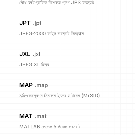
যৌথ ফটোগ্রাফিক বিশেষজ্ঞ গ্রুপ JPS ফরম্যাট
JPT
.
jpt
JPEG-2000 ফাইল ফরম্যাট সিনট্যাক্স
JXL
.
jxl
JPEG XL চিত্র
MAP
.
map
মাল্টি-রেজল্যুশন সিমলেস ইমেজ ডাটাবেস (MrSID)
MAT
.
mat
MATLAB লেভেল 5 ইমেজ ফরম্যাট