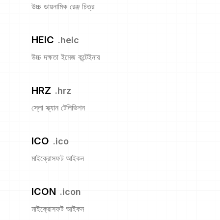
উচ্চ ডায়নামিক রেঞ্জ চিত্র
HEIC
.
heic
উচ্চ দক্ষতা ইমেজ কন্টেইনার
HRZ
.
hrz
স্লো স্ক্যান টেলিভিশন
ICO
.
ico
মাইক্রোসফট আইকন
ICON
.
icon
মাইক্রোসফট আইকন