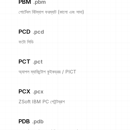
PBM
.
pbm
পোর্টেবল বিটম্যাপ ফরম্যাট (কালো এবং সাদা)
PCD
.
pcd
ফটো সিডি
PCT
.
pct
অ্যাপল ম্যাকিন্টোশ কুইকড্রয় / PICT
PCX
.
pcx
ZSoft IBM PC পেইন্টব্রাশ
PDB
.
pdb