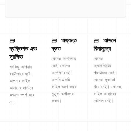
অত্যন্ত
আসলে
ব্যক্তিগত এবং
দ্রুত
বিনামূল্যে
সুরক্ষিত
কোনও আপলোড
কোনও
নেই, কোনও
অ্যাকাউন্টের
সবকিছু আপনার
অপেক্ষা নেই।
প্রয়োজন নেই।
ব্রাউজারে ঘটে।
আপনি একটি
কোনও লুকানো
আপনার ফাইল
ফাইল ড্রপ করার
খরচ নেই। কোনও
আমাদের সার্ভারে
মুহূর্তে রূপান্তর
ফাইল আকারের
কখনও স্পর্শ করে
করুন।
কৌশল নেই।
না।