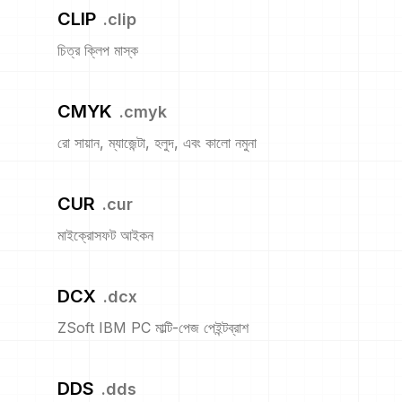
CLIP
.
clip
চিত্র ক্লিপ মাস্ক
CMYK
.
cmyk
রো সায়ান, ম্যাজেন্টা, হলুদ, এবং কালো নমুনা
CUR
.
cur
মাইক্রোসফট আইকন
DCX
.
dcx
ZSoft IBM PC মাল্টি-পেজ পেইন্টব্রাশ
DDS
.
dds