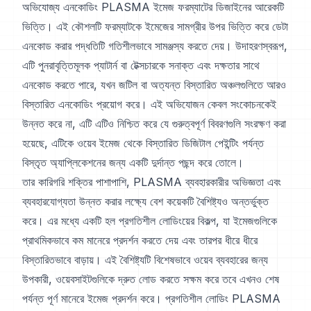
অভিযোজ্য এনকোডিং PLASMA ইমেজ ফরম্যাটের ডিজাইনের আরেকটি
ভিত্তি। এই কৌশলটি ফরম্যাটকে ইমেজের সামগ্রীর উপর ভিত্তি করে ডেটা
এনকোড করার পদ্ধতিটি গতিশীলভাবে সামঞ্জস্য করতে দেয়। উদাহরণস্বরূপ,
এটি পুনরাবৃত্তিমূলক প্যাটার্ন বা টেক্সচারকে সনাক্ত এবং দক্ষতার সাথে
এনকোড করতে পারে, যখন জটিল বা অত্যন্ত বিস্তারিত অঞ্চলগুলিতে আরও
বিস্তারিত এনকোডিং প্রয়োগ করে। এই অভিযোজন কেবল সংকোচনকেই
উন্নত করে না, এটি এটিও নিশ্চিত করে যে গুরুত্বপূর্ণ বিবরণগুলি সংরক্ষণ করা
হয়েছে, এটিকে ওয়েব ইমেজ থেকে বিস্তারিত ডিজিটাল পেইন্টিং পর্যন্ত
বিস্তৃত অ্যাপ্লিকেশনের জন্য একটি দুর্দান্ত পছন্দ করে তোলে।
তার কারিগরি শক্তির পাশাপাশি, PLASMA ব্যবহারকারীর অভিজ্ঞতা এবং
ব্যবহারযোগ্যতা উন্নত করার লক্ষ্যে বেশ কয়েকটি বৈশিষ্ট্যও অন্তর্ভুক্ত
করে। এর মধ্যে একটি হল প্রগতিশীল লোডিংয়ের বিকল্প, যা ইমেজগুলিকে
প্রাথমিকভাবে কম মানেরে প্রদর্শন করতে দেয় এবং তারপর ধীরে ধীরে
বিস্তারিতভাবে বাড়ায়। এই বৈশিষ্ট্যটি বিশেষভাবে ওয়েব ব্যবহারের জন্য
উপকারী, ওয়েবসাইটগুলিকে দ্রুত লোড করতে সক্ষম করে তবে এখনও শেষ
পর্যন্ত পূর্ণ মানেরে ইমেজ প্রদর্শন করে। প্রগতিশীল লোডিং PLASMA