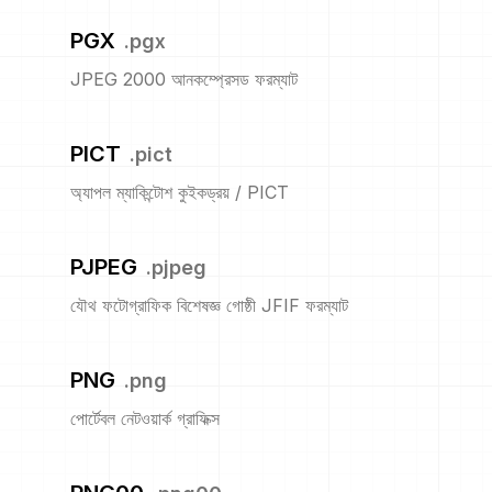
PGX
.
pgx
JPEG 2000 আনকম্প্রেসড ফরম্যাট
PICT
.
pict
অ্যাপল ম্যাকিন্টোশ কুইকড্রয় / PICT
PJPEG
.
pjpeg
যৌথ ফটোগ্রাফিক বিশেষজ্ঞ গোষ্ঠী JFIF ফরম্যাট
PNG
.
png
পোর্টেবল নেটওয়ার্ক গ্রাফিক্স