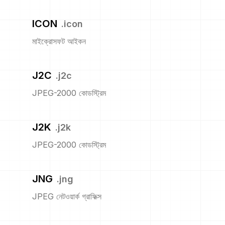
ICON
.
icon
মাইক্রোসফট আইকন
J2C
.
j2c
JPEG-2000 কোডস্ট্রিম
J2K
.
j2k
JPEG-2000 কোডস্ট্রিম
JNG
.
jng
JPEG নেটওয়ার্ক গ্রাফিক্স