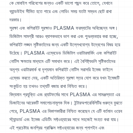
কে মোবাইল পরিবেশের জন্যও একটি ভালো পছন্দ করে তোলে, যেখানে
ব্যান্ডউইথ সীমিত হতে পারে এবং লোডিং সময় যতটা সম্ভব ছোট রাখা
দরকার।
সুরক্ষা এবং কপিরাইট সুরক্ষাও PLASMA ফরম্যাটের অবিচ্ছেদ্য অঙ্গ।
ডিজিটাল সামগ্রী আরও ব্যাপকভাবে ভাগ করা এবং পুনঃব্যবহার করা হচ্ছে,
কপিরাইট লঙ্ঘন সৃষ্টিকর্তাদের জন্য একটি উল্লেখযোগ্য উদ্বেগের বিষয় হয়ে
উঠেছে। PLASMA এম্বেডেড ডিজিটাল ওয়াটারমার্কিং এবং কপিরাইট
নোটিস ক্ষমতার মাধ্যমে এটি সমাধান করে। এই বৈশিষ্ট্যগুলি সৃষ্টিকর্তাদের
অদৃশ্য ওয়াটারমার্ক বা দৃশ্যমান কপিরাইট নোটিস সরাসরি ইমেজ ফাইলে
এম্বেড করতে দেয়, একটি অতিরিক্ত সুরক্ষা স্তর যোগ করে যখন ইমেজটি
সংকুচিত হয় তখনও তথ্যটি বজায় রাখা নিশ্চিত করে।
বিদ্যমান প্রযুক্তি এবং প্ল্যাটফর্মের সাথে PLASMA এর সামঞ্জস্যতা এর
ডিজাইনের আরেকটি সমালোচনামূলক দিক। ইন্টারঅপারেবিলিটির গুরুত্ব বুঝতে
পেরে, PLASMA এর বিকাশকারীরা নিশ্চিত করেছেন যে এটি বর্তমান ওয়েব
স্ট্যান্ডার্ড এবং ইমেজ এডিটিং সফ্টওয়্যারের সাথে সহজেই সংহত করা যায়।
এই প্রচেষ্টায় জনপ্রিয় গ্রাফিক্স সফ্টওয়্যারের জন্য প্লাগইন এবং