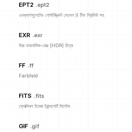
EPT2
.
ept2
এনক্যাপসুলেটেড পোস্টস্ক্রিপ্ট লেভেল II টিফ প্রিভিউ সহ
EXR
.
exr
উচ্চ ডায়নামিক-রেঞ্জ (HDR) চিত্র
FF
.
ff
Farbfeld
FITS
.
fits
ফ্লেক্সিবল ইমেজ ট্রান্সপোর্ট সিস্টেম
GIF
.
gif