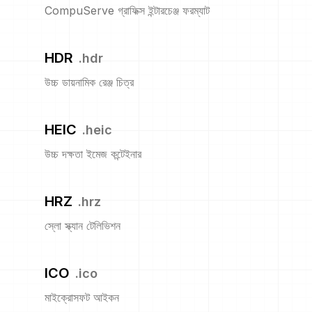
CompuServe গ্রাফিক্স ইন্টারচেঞ্জ ফরম্যাট
HDR
.
hdr
উচ্চ ডায়নামিক রেঞ্জ চিত্র
HEIC
.
heic
উচ্চ দক্ষতা ইমেজ কন্টেইনার
HRZ
.
hrz
স্লো স্ক্যান টেলিভিশন
ICO
.
ico
মাইক্রোসফট আইকন