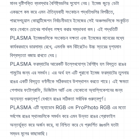
মানব দৃষ্টিশক্তি ব্যবস্থার বৈশিষ্ট্যগুলির সুযোগ নেয়। ইমেজ জুড়ে ডেটা
একরূপে কম করে এমন ঐতিহ্যবাহী সংকোচন পদ্ধতিগুলির বিপরীতে,
পারসেপচুয়াল কোয়ান্টিজেশন নির্বাচনীভাবে ইমেজের সেই অঞ্চলগুলিকে সংকুচিত
করে যেখানে চোখের পার্থক্য লক্ষ্য করার সম্ভাবনা কম। এই পদ্ধতিটি
PLASMA ইমেজগুলিকে সংকোচন দক্ষতা এবং ইমেজের মানেরের মধ্যে
কার্যকরভাবে ভারসাম্য রেখে, এমনকি কম বিটরেটেও উচ্চ স্তরের দৃশ্যমান
বিশ্বস্ততা বজায় রাখতে দেয়।
PLASMA ফরম্যাটের আরেকটি উল্লেখযোগ্য বৈশিষ্ট্য হল বিস্তৃত রঙের
গামুটের জন্য এর সমর্থন। এর অর্থ হল এটি পুরানো ইমেজ ফরম্যাটের তুলনায়
রঙের একটি বিস্তৃত বর্ণালীকে সঠিকভাবে উপস্থাপন করতে পারে। এই ক্ষমতা
পেশাদার ফটোগ্রাফি, ডিজিটাল আর্ট এবং যেকোনো অ্যাপ্লিকেশনের জন্য
অত্যন্ত গুরুত্বপূর্ণ যেখানে রঙের সঠিকতা সর্বাধিক গুরুত্বপূর্ণ।
PLASMA এটি অ্যাডোব RGB এবং ProPhoto RGB এর মতো
সর্বশেষ রঙের স্থানগুলিকে সমর্থন করে এমন উন্নত রঙের প্রোফাইল
অন্তর্ভুক্ত করে অর্জন করে, যা নিশ্চিত করে যে প্রদর্শিত রঙগুলি যতটা
সম্ভব মূলের কাছাকাছি।