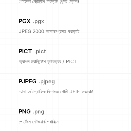
পোর্টেবল গ্রেম্যাপ ফরম্যাট (ধূসর স্কেল)
PGX
.
pgx
JPEG 2000 আনকম্প্রেসড ফরম্যাট
PICT
.
pict
অ্যাপল ম্যাকিন্টোশ কুইকড্রয় / PICT
PJPEG
.
pjpeg
যৌথ ফটোগ্রাফিক বিশেষজ্ঞ গোষ্ঠী JFIF ফরম্যাট
PNG
.
png
পোর্টেবল নেটওয়ার্ক গ্রাফিক্স