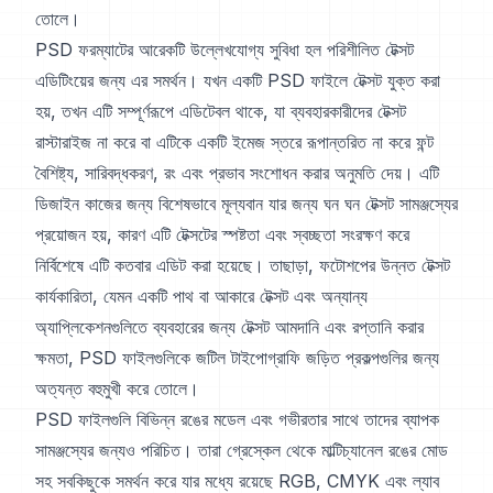
তোলে।
PSD ফরম্যাটের আরেকটি উল্লেখযোগ্য সুবিধা হল পরিশীলিত টেক্সট
এডিটিংয়ের জন্য এর সমর্থন। যখন একটি PSD ফাইলে টেক্সট যুক্ত করা
হয়, তখন এটি সম্পূর্ণরূপে এডিটেবল থাকে, যা ব্যবহারকারীদের টেক্সট
রাস্টারাইজ না করে বা এটিকে একটি ইমেজ স্তরে রূপান্তরিত না করে ফন্ট
বৈশিষ্ট্য, সারিবদ্ধকরণ, রং এবং প্রভাব সংশোধন করার অনুমতি দেয়। এটি
ডিজাইন কাজের জন্য বিশেষভাবে মূল্যবান যার জন্য ঘন ঘন টেক্সট সামঞ্জস্যের
প্রয়োজন হয়, কারণ এটি টেক্সটের স্পষ্টতা এবং স্বচ্ছতা সংরক্ষণ করে
নির্বিশেষে এটি কতবার এডিট করা হয়েছে। তাছাড়া, ফটোশপের উন্নত টেক্সট
কার্যকারিতা, যেমন একটি পাথ বা আকারে টেক্সট এবং অন্যান্য
অ্যাপ্লিকেশনগুলিতে ব্যবহারের জন্য টেক্সট আমদানি এবং রপ্তানি করার
ক্ষমতা, PSD ফাইলগুলিকে জটিল টাইপোগ্রাফি জড়িত প্রকল্পগুলির জন্য
অত্যন্ত বহুমুখী করে তোলে।
PSD ফাইলগুলি বিভিন্ন রঙের মডেল এবং গভীরতার সাথে তাদের ব্যাপক
সামঞ্জস্যের জন্যও পরিচিত। তারা গ্রেস্কেল থেকে মাল্টিচ্যানেল রঙের মোড
সহ সবকিছুকে সমর্থন করে যার মধ্যে রয়েছে RGB, CMYK এবং ল্যাব