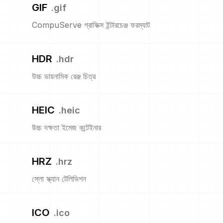
GIF
.
gif
CompuServe গ্রাফিক্স ইন্টারচেঞ্জ ফরম্যাট
HDR
.
hdr
উচ্চ ডায়নামিক রেঞ্জ চিত্র
HEIC
.
heic
উচ্চ দক্ষতা ইমেজ কন্টেইনার
HRZ
.
hrz
স্লো স্ক্যান টেলিভিশন
ICO
.
ico