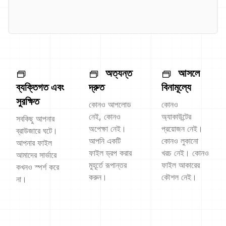
অত্যন্ত
আসলে
ব্যক্তিগত এবং
দ্রুত
বিনামূল্যে
সুরক্ষিত
কোনও আপলোড
কোনও
নেই, কোনও
অ্যাকাউন্টের
সবকিছু আপনার
অপেক্ষা নেই।
প্রয়োজন নেই।
ব্রাউজারে ঘটে।
আপনি একটি
কোনও লুকানো
আপনার ফাইল
ফাইল ড্রপ করার
খরচ নেই। কোনও
আমাদের সার্ভারে
মুহূর্তে রূপান্তর
ফাইল আকারের
কখনও স্পর্শ করে
করুন।
কৌশল নেই।
না।