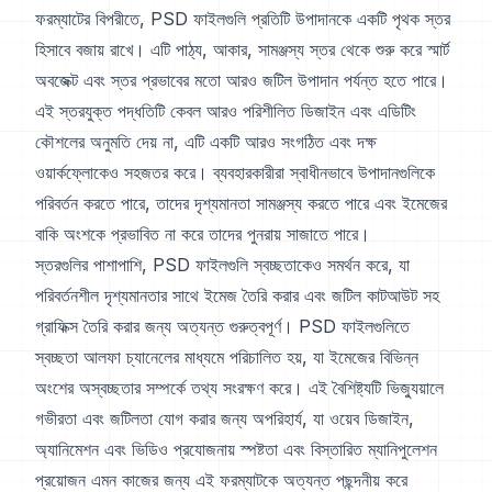
ফরম্যাটের বিপরীতে, PSD ফাইলগুলি প্রতিটি উপাদানকে একটি পৃথক স্তর
হিসাবে বজায় রাখে। এটি পাঠ্য, আকার, সামঞ্জস্য স্তর থেকে শুরু করে স্মার্ট
অবজেক্ট এবং স্তর প্রভাবের মতো আরও জটিল উপাদান পর্যন্ত হতে পারে।
এই স্তরযুক্ত পদ্ধতিটি কেবল আরও পরিশীলিত ডিজাইন এবং এডিটিং
কৌশলের অনুমতি দেয় না, এটি একটি আরও সংগঠিত এবং দক্ষ
ওয়ার্কফ্লোকেও সহজতর করে। ব্যবহারকারীরা স্বাধীনভাবে উপাদানগুলিকে
পরিবর্তন করতে পারে, তাদের দৃশ্যমানতা সামঞ্জস্য করতে পারে এবং ইমেজের
বাকি অংশকে প্রভাবিত না করে তাদের পুনরায় সাজাতে পারে।
স্তরগুলির পাশাপাশি, PSD ফাইলগুলি স্বচ্ছতাকেও সমর্থন করে, যা
পরিবর্তনশীল দৃশ্যমানতার সাথে ইমেজ তৈরি করার এবং জটিল কাটআউট সহ
গ্রাফিক্স তৈরি করার জন্য অত্যন্ত গুরুত্বপূর্ণ। PSD ফাইলগুলিতে
স্বচ্ছতা আলফা চ্যানেলের মাধ্যমে পরিচালিত হয়, যা ইমেজের বিভিন্ন
অংশের অস্বচ্ছতার সম্পর্কে তথ্য সংরক্ষণ করে। এই বৈশিষ্ট্যটি ভিজ্যুয়ালে
গভীরতা এবং জটিলতা যোগ করার জন্য অপরিহার্য, যা ওয়েব ডিজাইন,
অ্যানিমেশন এবং ভিডিও প্রযোজনায় স্পষ্টতা এবং বিস্তারিত ম্যানিপুলেশন
প্রয়োজন এমন কাজের জন্য এই ফরম্যাটকে অত্যন্ত পছন্দনীয় করে