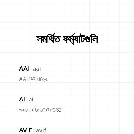
সমর্থিত ফর্ম্যাটগুলি
AAI
.
aai
AAI ডিউন চিত্র
AI
.
ai
অ্যাডোবি ইলাস্ট্রেটর CS2
AVIF
.
avif