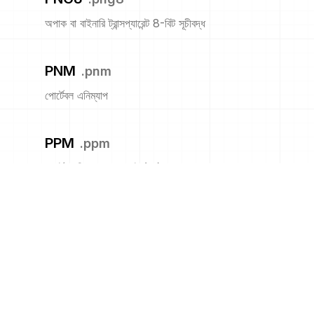
অপাক বা বাইনারি ট্রান্সপ্যারেন্ট 8-বিট সূচীবদ্ধ
PNM
.
pnm
পোর্টেবল এনিম্যাপ
PPM
.
ppm
পোর্টেবল পিক্সম্যাপ ফরম্যাট (রঙ)
PS
.
ps
অ্যাডোবি পোস্টস্ক্রিপ্ট ফাইল
PSB
.
psb
অ্যাডোবি বৃহত ডকুমেন্ট ফরম্যাট