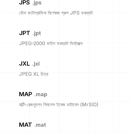
JPS
.
jps
যৌথ ফটোগ্রাফিক বিশেষজ্ঞ গ্রুপ JPS ফরম্যাট
JPT
.
jpt
JPEG-2000 ফাইল ফরম্যাট সিনট্যাক্স
JXL
.
jxl
JPEG XL চিত্র
MAP
.
map
মাল্টি-রেজল্যুশন সিমলেস ইমেজ ডাটাবেস (MrSID)
MAT
.
mat