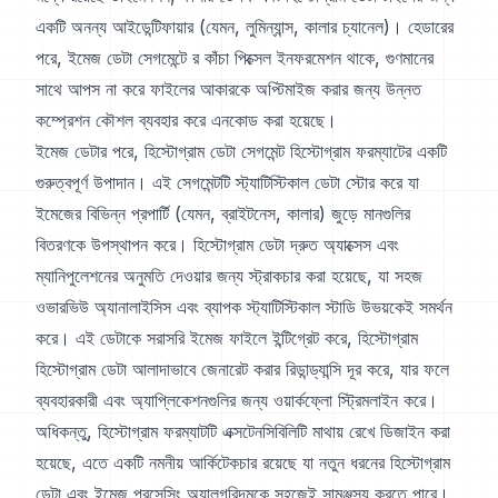
একটি অনন্য আইডেন্টিফায়ার (যেমন, লুমিন্যান্স, কালার চ্যানেল)। হেডারের
পরে, ইমেজ ডেটা সেগমেন্টে র কাঁচা পিক্সেল ইনফরমেশন থাকে, গুণমানের
সাথে আপস না করে ফাইলের আকারকে অপ্টিমাইজ করার জন্য উন্নত
কম্প্রেশন কৌশল ব্যবহার করে এনকোড করা হয়েছে।
ইমেজ ডেটার পরে, হিস্টোগ্রাম ডেটা সেগমেন্ট হিস্টোগ্রাম ফরম্যাটের একটি
গুরুত্বপূর্ণ উপাদান। এই সেগমেন্টটি স্ট্যাটিস্টিকাল ডেটা স্টোর করে যা
ইমেজের বিভিন্ন প্রপার্টি (যেমন, ব্রাইটনেস, কালার) জুড়ে মানগুলির
বিতরণকে উপস্থাপন করে। হিস্টোগ্রাম ডেটা দ্রুত অ্যাক্সেস এবং
ম্যানিপুলেশনের অনুমতি দেওয়ার জন্য স্ট্রাকচার করা হয়েছে, যা সহজ
ওভারভিউ অ্যানালাইসিস এবং ব্যাপক স্ট্যাটিস্টিকাল স্টাডি উভয়কেই সমর্থন
করে। এই ডেটাকে সরাসরি ইমেজ ফাইলে ইন্টিগ্রেট করে, হিস্টোগ্রাম
হিস্টোগ্রাম ডেটা আলাদাভাবে জেনারেট করার রিডান্ড্যান্সি দূর করে, যার ফলে
ব্যবহারকারী এবং অ্যাপ্লিকেশনগুলির জন্য ওয়ার্কফ্লো স্ট্রিমলাইন করে।
অধিকন্তু, হিস্টোগ্রাম ফরম্যাটটি এক্সটেনসিবিলিটি মাথায় রেখে ডিজাইন করা
হয়েছে, এতে একটি নমনীয় আর্কিটেকচার রয়েছে যা নতুন ধরনের হিস্টোগ্রাম
ডেটা এবং ইমেজ প্রসেসিং অ্যালগরিদমকে সহজেই সামঞ্জস্য করতে পারে।