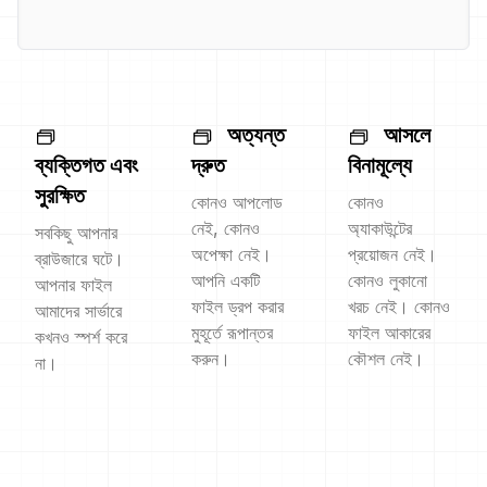
অত্যন্ত
আসলে
ব্যক্তিগত এবং
দ্রুত
বিনামূল্যে
সুরক্ষিত
কোনও আপলোড
কোনও
নেই, কোনও
অ্যাকাউন্টের
সবকিছু আপনার
অপেক্ষা নেই।
প্রয়োজন নেই।
ব্রাউজারে ঘটে।
আপনি একটি
কোনও লুকানো
আপনার ফাইল
ফাইল ড্রপ করার
খরচ নেই। কোনও
আমাদের সার্ভারে
মুহূর্তে রূপান্তর
ফাইল আকারের
কখনও স্পর্শ করে
করুন।
কৌশল নেই।
না।