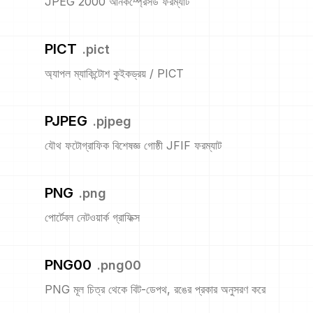
JPEG 2000 আনকম্প্রেসড ফরম্যাট
PICT
.
pict
অ্যাপল ম্যাকিন্টোশ কুইকড্রয় / PICT
PJPEG
.
pjpeg
যৌথ ফটোগ্রাফিক বিশেষজ্ঞ গোষ্ঠী JFIF ফরম্যাট
PNG
.
png
পোর্টেবল নেটওয়ার্ক গ্রাফিক্স
PNG00
.
png00
PNG মূল চিত্র থেকে বিট-ডেপথ, রঙের প্রকার অনুসরণ করে