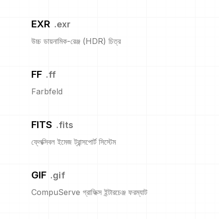
EXR
.
exr
উচ্চ ডায়নামিক-রেঞ্জ (HDR) চিত্র
FF
.
ff
Farbfeld
FITS
.
fits
ফ্লেক্সিবল ইমেজ ট্রান্সপোর্ট সিস্টেম
GIF
.
gif
CompuServe গ্রাফিক্স ইন্টারচেঞ্জ ফরম্যাট