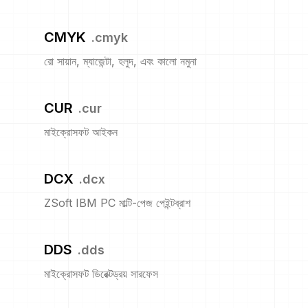
CMYK
.
cmyk
রো সায়ান, ম্যাজেন্টা, হলুদ, এবং কালো নমুনা
CUR
.
cur
মাইক্রোসফট আইকন
DCX
.
dcx
ZSoft IBM PC মাল্টি-পেজ পেইন্টব্রাশ
DDS
.
dds
মাইক্রোসফট ডিরেক্টড্রয় সারফেস