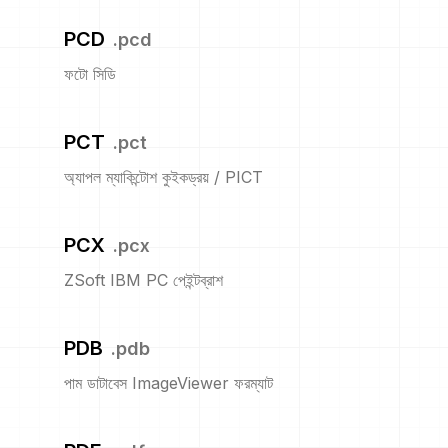
PCD
.
pcd
ফটো সিডি
PCT
.
pct
অ্যাপল ম্যাকিন্টোশ কুইকড্রয় / PICT
PCX
.
pcx
ZSoft IBM PC পেইন্টব্রাশ
PDB
.
pdb
পাম ডাটাবেস ImageViewer ফরম্যাট