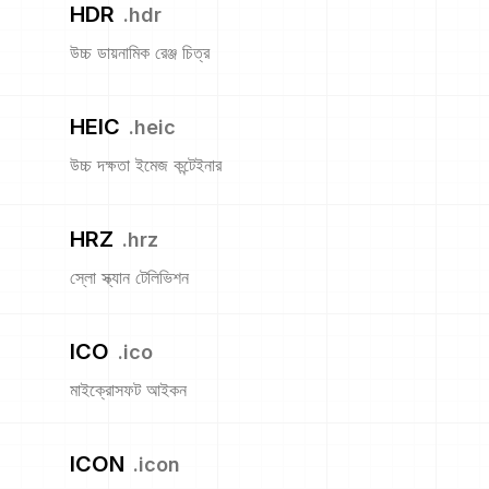
HDR
.
hdr
উচ্চ ডায়নামিক রেঞ্জ চিত্র
HEIC
.
heic
উচ্চ দক্ষতা ইমেজ কন্টেইনার
HRZ
.
hrz
স্লো স্ক্যান টেলিভিশন
ICO
.
ico
মাইক্রোসফট আইকন
ICON
.
icon