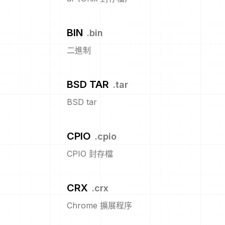
BIN
.
bin
二進制
BSD TAR
.
tar
BSD tar
CPIO
.
cpio
CPIO 封存檔
CRX
.
crx
Chrome 擴展程序