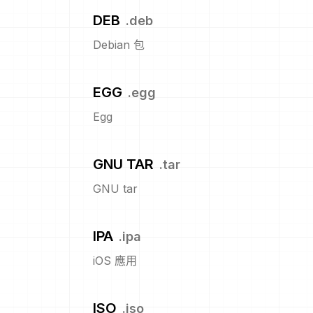
DEB
.
deb
Debian 包
EGG
.
egg
Egg
GNU TAR
.
tar
GNU tar
IPA
.
ipa
iOS 應用
ISO
.
iso