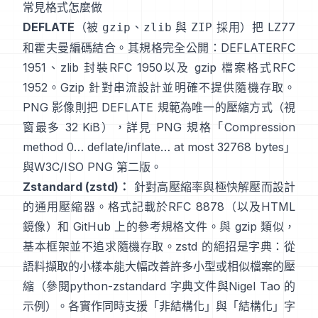
常見格式怎麼做
DEFLATE
（被
、
與
採用）把 LZ77
gzip
zlib
ZIP
和霍夫曼編碼結合。其規格完全公開：DEFLATE
RFC
1951
、zlib 封裝
RFC 1950
以及 gzip 檔案格式
RFC
1952
。Gzip 針對串流設計並明確
不提供隨機存取
。
PNG 影像則把 DEFLATE 規範為唯一的壓縮方式（視
窗最多 32 KiB），詳見 PNG 規格
「Compression
method 0… deflate/inflate… at most 32768 bytes」
與
W3C/ISO PNG 第二版
。
Zstandard (zstd)：
針對高壓縮率與極快解壓而設計
的通用壓縮器。格式記載於
RFC 8878
（以及
HTML
鏡像
）和 GitHub 上的參考規格
文件
。與 gzip 類似，
基本框架
並不追求隨機存取
。zstd 的絕招是字典：從
語料擷取的小樣本能大幅改善許多小型或相似檔案的壓
縮（參閱
python-zstandard 字典文件
與
Nigel Tao 的
示例
）。各實作同時支援「非結構化」與「結構化」字