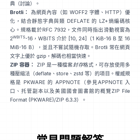
典
（討論）
。
Brotli：
為網頁內容（如 WOFF2 字體、HTTP）優
化，結合靜態字典與類 DEFLATE 的 LZ+熵編碼核
心。規格載於
RFC 7932
，文件同時指出滑動視窗為
WBITS
2
-16，WBITS 介於 [10, 24]（1 KiB-16 B 至 16
MiB-16 B），並且
不嘗試隨機存取
。Brotli 常在網頁
文字上優於 gzip，解碼也相當快速。
ZIP 容器：
ZIP 是一種檔案
封存
格式，可存放使用多
種壓縮法（deflate、store、zstd 等）的項目。權威規
格是 PKWARE 的 APPNOTE（參見
APPNOTE 入
口
、
托管副本
以及美國國會圖書館的概覽
ZIP File
Format (PKWARE)
/
ZIP 6.3.3
）。