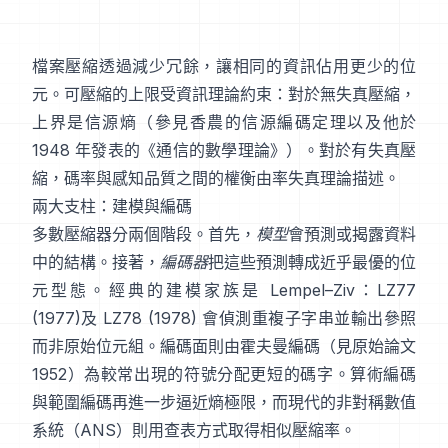
檔案壓縮透過減少冗餘，讓相同的資訊佔用更少的位
元。可壓縮的上限受資訊理論約束：對於無失真壓縮，
上界是信源熵（參見香農的
信源編碼定理
以及他於
1948 年發表的
《通信的數學理論》
）。對於有失真壓
縮，碼率與感知品質之間的權衡由
率失真理論
描述。
兩大支柱：建模與編碼
多數壓縮器分兩個階段。首先，
模型
會預測或揭露資料
中的結構。接著，
編碼器
把這些預測轉成近乎最優的位
元型態。經典的建模家族是 Lempel–Ziv：
LZ77
(1977)
及 LZ78 (1978) 會偵測重複子字串並輸出參照
而非原始位元組。編碼面則由
霍夫曼編碼
（見原始論文
1952
）為較常出現的符號分配更短的碼字。
算術編碼
與
範圍編碼
再進一步逼近熵極限，而現代的
非對稱數值
系統（ANS）
則用查表方式取得相似壓縮率。