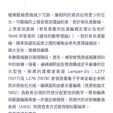
檔案壓縮透過減少冗餘，讓相同的資訊佔用更少的位
元。可壓縮的上限受資訊理論約束：對於無失真壓縮，
上界是信源熵（參見香農的
信源編碼定理
以及他於
1948 年發表的
《通信的數學理論》
）。對於有失真壓
縮，碼率與感知品質之間的權衡由
率失真理論
描述。
兩大支柱：建模與編碼
多數壓縮器分兩個階段。首先，
模型
會預測或揭露資料
中的結構。接著，
編碼器
把這些預測轉成近乎最優的位
元型態。經典的建模家族是 Lempel–Ziv：
LZ77
(1977)
及 LZ78 (1978) 會偵測重複子字串並輸出參照
而非原始位元組。編碼面則由
霍夫曼編碼
（見原始論文
1952
）為較常出現的符號分配更短的碼字。
算術編碼
與
範圍編碼
再進一步逼近熵極限，而現代的
非對稱數值
系統（ANS）
則用查表方式取得相似壓縮率。