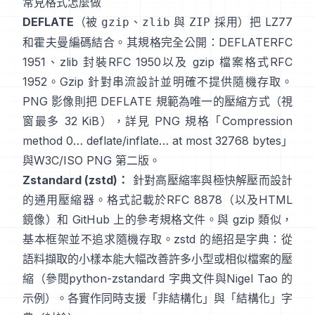
常見格式怎麼做
DEFLATE
（被
、
與
採用）把 LZ77
gzip
zlib
ZIP
和霍夫曼編碼結合。其規格完全公開：DEFLATE
RFC
1951
、zlib 封裝
RFC 1950
以及 gzip 檔案格式
RFC
1952
。Gzip 針對串流設計並明確
不提供隨機存取
。
PNG 影像則把 DEFLATE 規範為唯一的壓縮方式（視
窗最多 32 KiB），詳見 PNG 規格
「Compression
method 0… deflate/inflate… at most 32768 bytes」
與
W3C/ISO PNG 第二版
。
Zstandard (zstd)：
針對高壓縮率與極快解壓而設計
的通用壓縮器。格式記載於
RFC 8878
（以及
HTML
鏡像
）和 GitHub 上的參考規格
文件
。與 gzip 類似，
基本框架
並不追求隨機存取
。zstd 的絕招是字典：從
語料擷取的小樣本能大幅改善許多小型或相似檔案的壓
縮（參閱
python-zstandard 字典文件
與
Nigel Tao 的
示例
）。各實作同時支援「非結構化」與「結構化」字