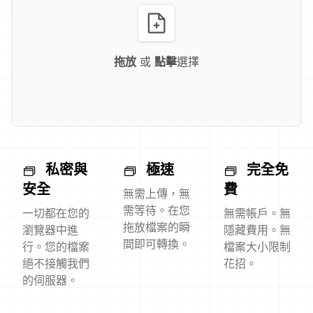
拖放
或
點擊
選擇
私密與
極速
完全免
安全
費
無需上傳，無
需等待。在您
一切都在您的
無需帳戶。無
拖放檔案的瞬
瀏覽器中進
隱藏費用。無
間即可轉換。
行。您的檔案
檔案大小限制
絕不接觸我們
花招。
的伺服器。