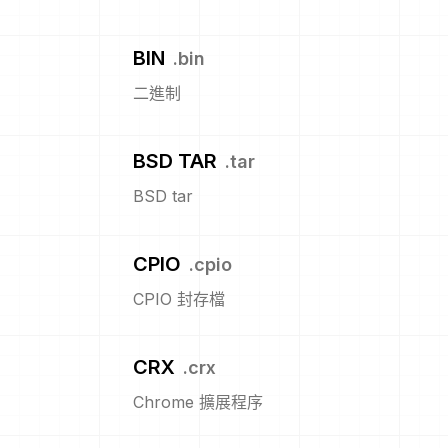
BIN
.
bin
二進制
BSD TAR
.
tar
BSD tar
CPIO
.
cpio
CPIO 封存檔
CRX
.
crx
Chrome 擴展程序