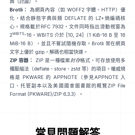
典
（討論）
。
Brotli：
為網頁內容（如 WOFF2 字體、HTTP）優
化，結合靜態字典與類 DEFLATE 的 LZ+熵編碼核
心。規格載於
RFC 7932
，文件同時指出滑動視窗為
WBITS
2
-16，WBITS 介於 [10, 24]（1 KiB-16 B 至 16
MiB-16 B），並且
不嘗試隨機存取
。Brotli 常在網頁
文字上優於 gzip，解碼也相當快速。
ZIP 容器：
ZIP 是一種檔案
封存
格式，可存放使用多
種壓縮法（deflate、store、zstd 等）的項目。權威規
格是 PKWARE 的 APPNOTE（參見
APPNOTE 入
口
、
托管副本
以及美國國會圖書館的概覽
ZIP File
Format (PKWARE)
/
ZIP 6.3.3
）。
常見問題解答