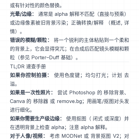
或有针对性的颜色替换。
光晕/边缘：
通常是 alpha 解释不匹配（直接与预乘）
或边缘像素被旧背景污染；正确转换/解释
（
概述
,
详
情
）。
错误的模糊/颗粒：
将一个锐利的主体粘贴到一个柔和
的背景上，它会显得突兀；在合成后匹配镜头模糊和颗
粒（参见
Porter–Duff 基础
）。
TL;DR 速查手册
如果你控制拍摄：
使用色度键；均匀打光；计划
去
溢
。
如果是一次性照片：
尝试 Photoshop 的
移除背景
、
Canva 的
移除器
或
remove.bg
；用画笔/抠图对头发
进行细化。
如果你需要生产级边缘：
使用抠图（
闭式
或深度）并
在透明背景上检查 alpha；注意
alpha 解释
。
对于人像/视频：
考虑
MODNet
或
背景抠图 V2
；对