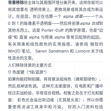
背景移除
将主体与其周围环境分离开来，这样你就可以
将其放置在 透明背景上、更换场景或将其合成为新设
计。在底层，你正在估算一个
alpha 遮罩
——一个从
0 到 1 的每像素不透明度——然后将前景
alpha 合成
到
其他东西上。这是
Porter–Duff
的数学原理，也是“边
缘”和
直接 alpha 与预乘 alpha
等常见陷阱的起因。
有关预乘和线性颜色的实用指南，请参阅
微软的
Win2D 笔记
、
Søren Sandmann
和
Lomont 关于线
性混合的文章
。
人们移除背景的主要方式
1) 色度键（“绿/蓝屏”）
如果你能控制拍摄，将背景涂成纯色（通常是绿色），
然后
抠掉
该色调。 这种方法速度快，在电影和广播中
经过实战检验，非常适合视频。权衡之处在于灯光和服
装： 彩色光会溢出到边缘（尤其是头发），所以你需
要使用
去溢
工具来中和污染。 好的入门资料包括