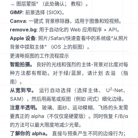
→ 图层蒙版”
（
此处确认
；
教程
）。
GIMP
:
前景选择
(SIOX)。
Canva
: 一键式
背景移除器
，适用于图像和短视频。
remove.bg
: 用于自动化的 Web 应用程序 +
API
。
Apple 设备
: 照片/Safari/快速查看中的系统级“
从照片
背景中提取主体
”
（
iOS 上的抠图
）。
更清晰抠图的工作流程提示
智能拍摄。
良好的光线和强烈的主体-背景对比度对每
种方法都有帮助。对于绿/蓝屏，请计划
去溢
（
指
南
）。
2
从宽到窄。
运行自动选择（选择主体、
U
-Net
、
SAM
），然后用画笔或抠图（例如
闭式
）细化边缘。
注意半透明。
玻璃、面纱、运动模糊、飞扬的头发需
要真正的 alpha（不仅仅是硬蒙版）。同时恢复
F/B/α
的方法可以最大限度地减少光晕。
了解你的 alpha。
直接与预乘
产生不同的边缘行为；