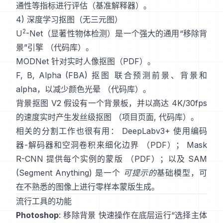
通性等指标进行评估（
基准解释器
）。
4) 深度学习抠图（无三元图）
2
U
-Net
（显著性物体检测）是一个强大的通用“移除背
景”引擎
（
代码库
）。
MODNet
针对实时人像抠图（
PDF
）。
F, B, Alpha (FBA) 抠图
联合预测前景、背景和
alpha，以减少颜色光晕
（
代码库
）。
背景抠图 V2
假设有一个背景板，并以高达 4K/30fps
的速度实时产生发丝级抠图
（
项目页面
,
代码库
）。
相关的分割工作也很有用：
DeepLabv3+
使用编码
器-解码器和空洞卷积来细化边界
（
PDF
）；
Mask
R-CNN
提供每个实例的蒙版
（
PDF
）；以及
SAM
(Segment Anything)
是一个
可提示的
基础模型，可
在不熟悉的图像上进行零样本蒙版生成。
流行工具的功能
Photoshop
:
移除背景
快速操作在底层运行“选择主体