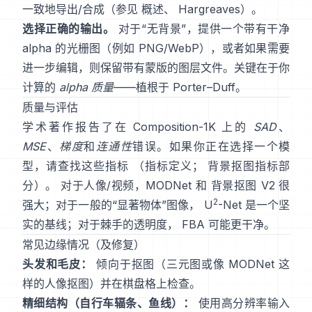
一致地导出/合成（参见
概述
、
Hargreaves
）。
选择正确的输出。
对于“无背景”，提供一个带有干净
alpha 的光栅图（例如 PNG/WebP），或者如果需要
进一步编辑，则保留带有蒙版的图层文件。关键在于你
计算的
alpha 质量
——植根于
Porter–Duff
。
质量与评估
学术著作报告了在
Composition-1K
上的
SAD
、
MSE
、
梯度
和
连通性
错误。如果你正在选择一个模
型，请查找这些指标
（
指标定义
；
背景抠图指标部
分
）。 对于人像/视频，
MODNet
和
背景抠图 V2
很
2
强大；对于一般的“显著物体”图像，
U
-Net
是一个坚
实的基线；对于棘手的透明度，
FBA
可能更干净。
常见边缘情况（及修复）
头发和毛皮：
倾向于抠图（三元图或像
MODNet
这
样的人像抠图）并在棋盘格上检查。
精细结构（自行车辐条、鱼线）：
使用高分辨率输入