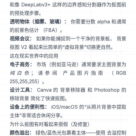
和像
DeepLabv3+
这样的边界感知分割器作为抠图前
的预处理步骤。
透明物体（烟雾、玻璃）：
你需要分数 alpha 和通常
的前景色估计
（
FBA
）。
视频会议：
如果你能捕捉到一个干净的背景板，
背景
抠图 V2
看起来比简单的“虚拟背景”切换更自然。
这在现实世界中的应用
电子商务：
市场（例如亚马逊）通常要求主图背景为
纯白色
；请参阅
产品图片指南
（RGB
255,255,255）。
设计工具：
Canva 的
背景移除器
和 Photoshop 的
移除背景
简化了快速抠图。
设备上的便利性：
iOS/macOS 的“
从照片背景中提取
主体
”非常适合休闲分享。
为什么抠图有时看起来很假（及修复）
颜色溢出：
绿色/蓝色光包裹着主体——使用
去溢控制