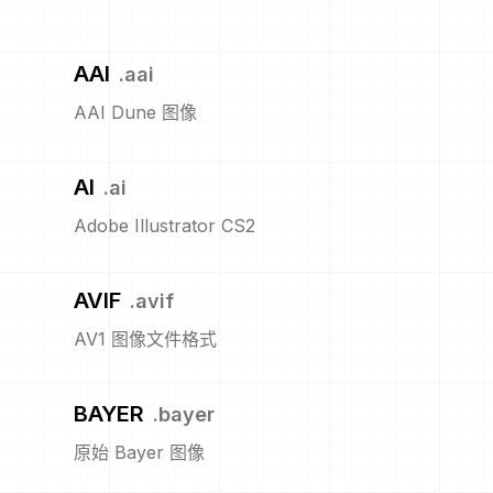
AAI
.
aai
AAI Dune 图像
AI
.
ai
Adobe Illustrator CS2
AVIF
.
avif
AV1 图像文件格式
BAYER
.
bayer
原始 Bayer 图像