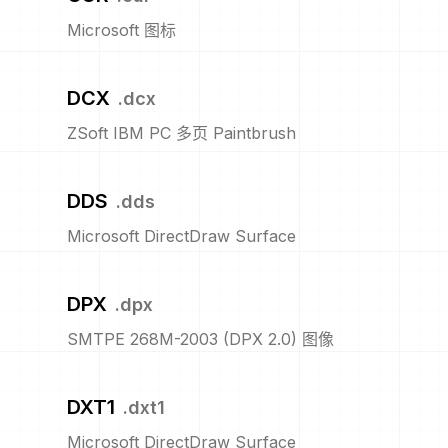
Microsoft 图标
DCX
.
dcx
ZSoft IBM PC 多页 Paintbrush
DDS
.
dds
Microsoft DirectDraw Surface
DPX
.
dpx
SMTPE 268M-2003 (DPX 2.0) 图像
DXT1
.
dxt1
Microsoft DirectDraw Surface