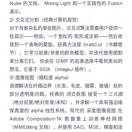
Nuke 的文档
、
Mixing Light
和一个实践性的
Fusion
演示
。
2) 交互式分割（经典计算机视觉）
对于背景杂乱的单张图片，
交互式
算法需要用户提供一
些提示——例如，一个宽松的 矩形或涂鸦——然后收
敛到一个清晰的蒙版。经典方法是
GrabCut
（
书籍章
节
），它学习前景/背景的颜色模型，并迭代使用图割
来分离它们。 你会在
GIMP 的前景选择
中看到类似的
想法，它基于
SIOX
（
ImageJ 插件
）。
3) 图像抠图（细粒度 alpha）
抠图
解决在纤细边界（头发、毛皮、烟雾、玻璃）处的
部分透明度问题。经典的
闭式抠图
接受一个
三元图
（绝对前景/绝对背景/未知），并求解一个具有强边缘
保真度的 alpha 线性系统。现代的
深度图像抠图
在
Adobe Composition-1K
数据集上训练神经网络
（
MMEditing 文档
），并使用
SAD、MSE、梯度和连