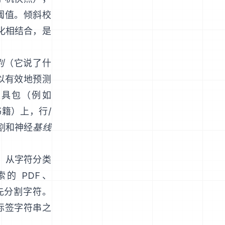
阈值。倾斜校
二值化相结合，是
别
（它说了什
以有效地预测
工具包（例如
籍）上，行/
割和神经
基线
HP）从字符分类
索的 PDF、
先分割字符。
标签字符串之