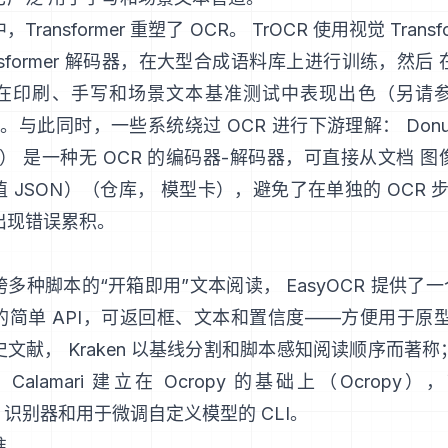
Transformer 重塑了 OCR。
TrOCR
使用视觉 Transf
ansformer 解码器，在大型合成语料库上进行训练，然后
在印刷、手写和场景文本基准测试中表现出色（另请
。与此同时，一些系统绕过 OCR 进行下游理解：
Do
r）
是一种无 OCR 的编码器-解码器，可直接从文档 
 JSON）（
仓库
，
模型卡
），避免了在单独的 OCR 步
出现错误累积。
跨多种脚本的“开箱即用”文本阅读，
EasyOCR
提供了一个
的简单 API，可返回框、文本和置信度——方便用于原型
史文献，
Kraken
以基线分割和脚本感知阅读顺序而著称
，
Calamari
建立在 Ocropy 的基础上（
Ocropy
），
TC 识别器和用于微调自定义模型的 CLI。
准