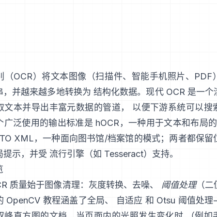
别（
OCR
）将文本图像（扫描件、智能手机照片、PDF
，并越来越多地转换为 结构化数据。现代 OCR 是一
取文本并导出丰富元数据的管道， 以便下游系统可以搜
个广泛使用的输出标准是
hOCR
，一种用于文本和布局的 
TO XML
，一种面向图书馆/档案馆的模式；两者都保留
局提示，并受 流行引擎（如
Tesseract
）支持。
览
CR 质量始于图像清理：灰度转换、去噪、
阈值处理
（二
 OpenCV 教程涵盖了全局、
自适应
和
Otsu
阈值处理
双峰直方图的文档。当页面内的光照发生变化时 （例如