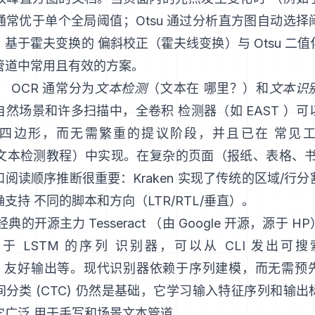
通常优于单个全局阈值；Otsu 通过分析直方图自动选择
：基于霍夫变换的 偏斜校正（
霍夫线变换
）与 Otsu 
管道中常用且有效的方案。
。
OCR 通常分为
文本检测
（文本在 哪里？）和
文本识
自然场景和许多扫描中，全卷积 检测器（如
EAST
）可
四边形，而无需繁重的提议阶段，并且已在 常见
 的文本检测教程
）中实现。在复杂的页面（报纸、表格、书
和阅读顺序推断很重要：
Kraken
实现了传统的区域/行分
支持 不同的脚本和方向（LTR/RTL/垂直）。
经典的开源主力
Tesseract
（由 Google 开源，源于 
 LSTM 的序列 识别器，可以从 CLI 发出可搜
TO 友好输出
等。现代识别器依赖于序列建模，而无需预
分类 (CTC)
仍然是基础，它学习输入特征序列和输出
它广泛 用于手写和场景文本管道。