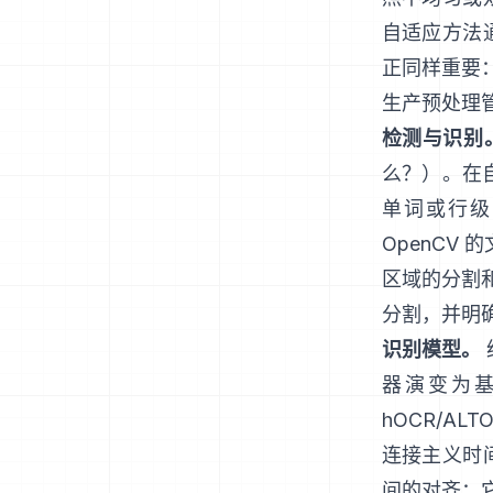
自适应方法
正同样重要
生产预处理
检测与识别
么？）。在
单词或行级
OpenCV
区域的分割
分割，并明确
识别模型。
器演变为基于
hOCR/AL
连接主义时间
间的对齐；