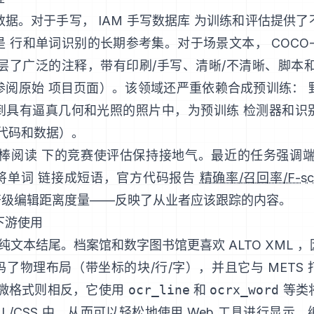
数据。对于手写，
IAM 手写数据库
为训练和评估提供了
是 行和单词识别的长期参考集。对于场景文本，
COCO-
分层了广泛的注释，带有印刷/手写、清晰/不清晰、脚本
参阅原始
项目页面
）。该领域还严重依赖合成预训练：
到具有逼真几何和光照的照片中，为预训练 检测器和识
代码和数据
）。
鲁棒阅读
下的竞赛使评估保持接地气。最近的任务强调端
将单词 链接成短语，官方代码报告
精确率/召回率/F-sc
和字符级编辑距离度量——反映了从业者应该跟踪的内容。
下游使用
以纯文本结尾。档案馆和数字图书馆更喜欢
ALTO XML
，
了物理布局（带坐标的块/行/字），并且它与 METS
微格式则相反，它使用
ocr_line
和
ocrx_word
等类
ML/CSS 中，从而可以轻松地使用 Web 工具进行显示