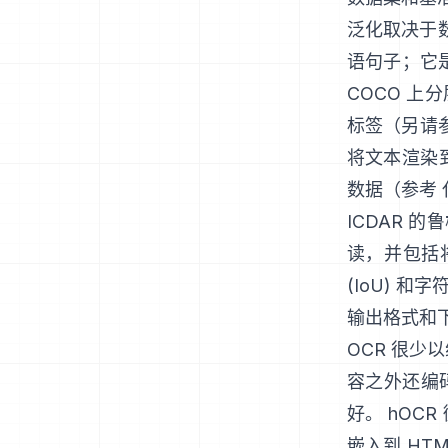
泛化取决于
语句子；它
COCO 上
标签（另请
将文本渲染
数据（参考
ICDAR 的
读，并包括
(IoU) 
输出格式和
OCR 很少
容之外还编码
好。
hOCR
嵌入到 HT