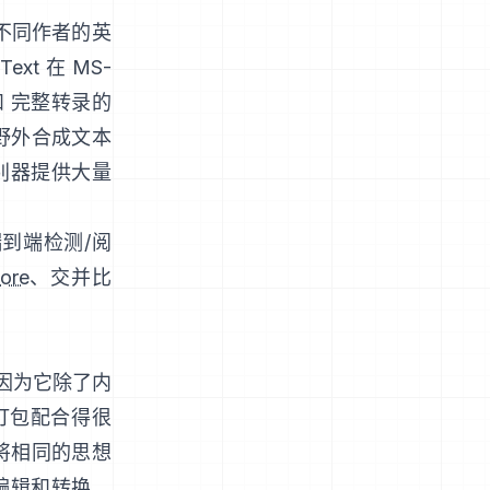
不同作者的英
Text
在 MS-
和 完整转录的
野外合成文本
别器提供大量
到端检测/阅
ore
、交并比
因为它除了内
 打包配合得很
将相同的思想
、编辑和转换。