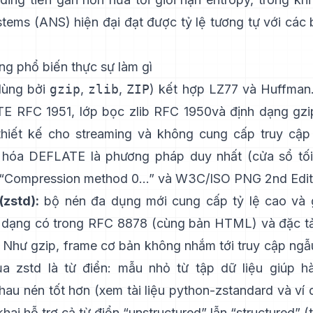
stems (ANS)
hiện đại đạt được tỷ lệ tương tự với các
ng phổ biến thực sự làm gì
ùng bởi
gzip
,
zlib
,
ZIP
) kết hợp LZ77 và Huffman
TE
RFC 1951
, lớp bọc zlib
RFC 1950
và định dạng gzi
hiết kế cho streaming và
không cung cấp truy cập
hóa DEFLATE là phương pháp duy nhất (cửa sổ tối
“Compression method 0…”
và
W3C/ISO PNG 2nd Edit
(zstd):
bộ nén đa dụng mới cung cấp tỷ lệ cao và g
 dạng có trong
RFC 8878
(cùng
bản HTML
) và đặc t
. Như gzip, frame cơ bản
không nhắm tới truy cập ngẫ
a zstd là từ điển: mẫu nhỏ từ tập dữ liệu giúp h
hau nén tốt hơn (xem
tài liệu python-zstandard
và
ví 
 khai hỗ trợ cả từ điển “unstructured” lẫn “structured”
(