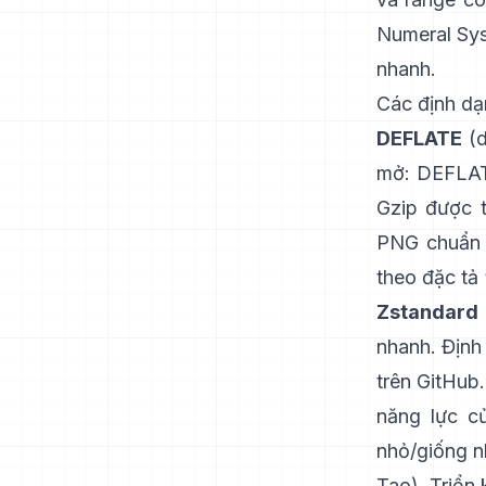
Numeral Sy
nhanh.
Các định dạ
DEFLATE
(d
mở: DEFLA
Gzip được t
PNG chuẩn 
theo đặc tả
Zstandard 
nhanh. Định
trên GitHub
năng lực củ
nhỏ/giống n
Tao
). Triển