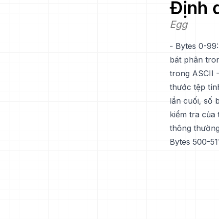
Định
Egg
- Bytes 0-99:
bát phân tro
trong ASCII 
thước tệp tín
lần cuối, số
kiểm tra của 
thông thường
Bytes 500-511