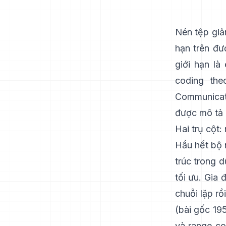
Nén tệp giả
hạn trên đư
giới hạn l
coding the
Communicat
được mô tả 
Hai trụ cột
Hầu hết bộ 
trúc trong 
tối ưu. Gia 
chuỗi lặp rồ
(bài gốc
19
và
range co