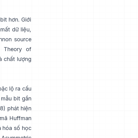
it hơn. Giới
mất dữ liệu,
annon
source
l Theory of
và chất lượng
ặc lộ ra cấu
 mẫu bit gần
8) phát hiện
mã Huffman
 hóa số học
Asymmetric