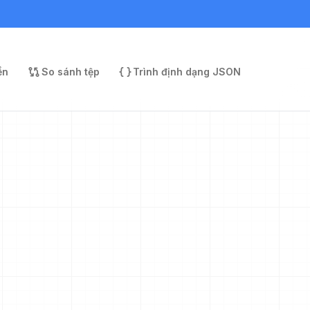
ền
So sánh tệp
Trình định dạng JSON