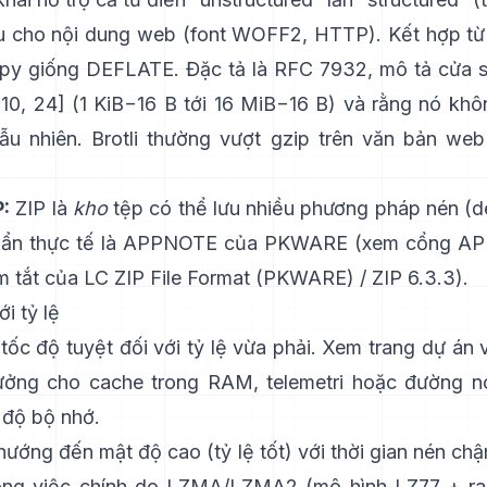
u cho nội dung web (font WOFF2, HTTP). Kết hợp từ 
opy giống DEFLATE. Đặc tả là
RFC 7932
, mô tả cửa 
10, 24] (1 KiB−16 B tới 16 MiB−16 B) và rằng nó
khô
ẫu nhiên
. Brotli thường vượt gzip trên văn bản web
:
ZIP là
kho
tệp có thể lưu nhiều phương pháp nén (def
Chuẩn thực tế là APPNOTE của PKWARE (xem
cổng A
m tắt của LC
ZIP File Format (PKWARE)
/
ZIP 6.3.3
).
i tỷ lệ
tốc độ tuyệt đối với tỷ lệ vừa phải. Xem
trang dự án
tưởng cho cache trong RAM, telemetri hoặc đường n
 độ bộ nhớ.
ướng đến mật độ cao (tỷ lệ tốt) với thời gian nén chậ
ông việc chính do LZMA/LZMA2 (mô hình LZ77 + ra