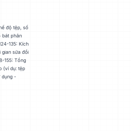
hế độ tệp, số
ố bát phân
124-135: Kích
 gian sửa đổi
48-155: Tổng
 (ví dụ: tệp
ử dụng -