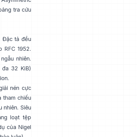
 bảng tra cứu
. Đặc tả đều
p
RFC 1952
.
 ngẫu nhiên
.
 đa 32 KiB)
ion
.
iải nén cực
ả tham chiếu
u nhiên
. Siêu
àng loạt tệp
dụ của Nigel
thảo luận)
.