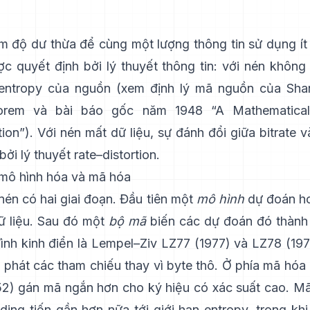
m độ dư thừa để cùng một lượng thông tin sử dụng ít b
ợc quyết định bởi lý thuyết thông tin: với nén không 
à entropy của nguồn (xem định lý mã nguồn của Sh
orem
và bài báo gốc năm 1948
“A Mathematica
ion”
). Với nén mất dữ liệu, sự đánh đổi giữa bitrate 
bởi
lý thuyết rate–distortion
.
: mô hình hóa và mã hóa
nén có hai giai đoạn. Đầu tiên một
mô hình
dự đoán ho
dữ liệu. Sau đó một
bộ mã
biến các dự đoán đó thành
đình kinh điển là Lempel–Ziv
LZ77 (1977)
và LZ78 (197
i phát các tham chiếu thay vì byte thô. Ở phía mã hóa
52
) gán mã ngắn hơn cho ký hiệu có xác suất cao.
Mã
ding
tiến gần hơn nữa tới giới hạn entropy, trong khi