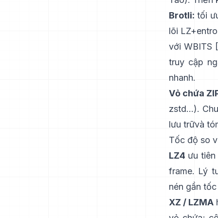
Brotli:
tối ư
lõi LZ+entr
với WBITS [
truy cập ng
nhanh.
Vỏ chứa ZIP
zstd...). 
lưu trữ
và tó
Tốc độ so vớ
LZ4
ưu tiên 
frame
. Lý 
nén gần tốc
XZ / LZMA
h
vỏ chứa; c