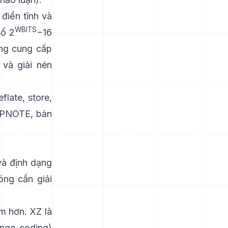
điển tĩnh và
WBITS
sổ 2
−16
ng cung cấp
 và giải nén
late, store,
PPNOTE
,
bản
và
định dạng
óng cần giải
m hơn. XZ là
nge coding)