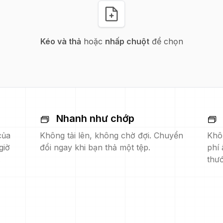
Kéo và thả
hoặc
nhấp chuột
để chọn
Nhanh như chớp
của
Không tải lên, không chờ đợi. Chuyển
Khô
giờ
đổi ngay khi bạn thả một tệp.
phí 
.
thướ