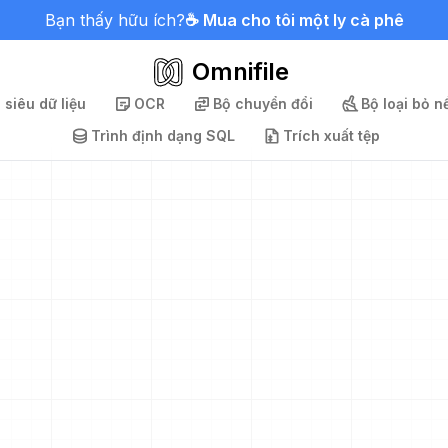
Bạn thấy hữu ích?
☕ Mua cho tôi một ly cà phê
Omnifile
 siêu dữ liệu
OCR
Bộ chuyển đổi
Bộ loại bỏ n
Trình định dạng SQL
Trích xuất tệp