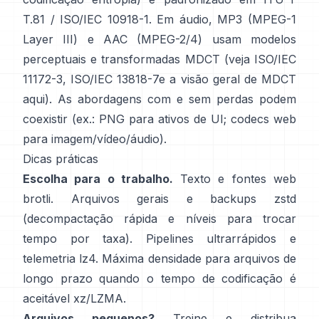
T.81 / ISO/IEC 10918-1
. Em áudio, MP3 (MPEG-1
Layer III) e AAC (MPEG-2/4) usam modelos
perceptuais e transformadas MDCT (veja
ISO/IEC
11172-3
,
ISO/IEC 13818-7
e a visão geral de MDCT
aqui
). As abordagens com e sem perdas podem
coexistir (ex.: PNG para ativos de UI; codecs web
para imagem/vídeo/áudio).
Dicas práticas
Escolha para o trabalho.
Texto e fontes web
brotli
. Arquivos gerais e backups
zstd
(decompactação rápida e níveis para trocar
tempo por taxa). Pipelines ultrarrápidos e
telemetria
lz4
. Máxima densidade para arquivos de
longo prazo quando o tempo de codificação é
aceitável
xz/LZMA
.
Arquivos pequenos?
Treine e distribua