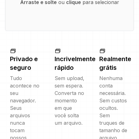
Arraste e solte
ou
clique
para selecionar
Privado e
Incrivelmente
Realmente
seguro
rápido
grátis
Tudo
Sem upload,
Nenhuma
acontece no
sem espera.
conta
seu
Converta no
necessária.
navegador.
momento
Sem custos
Seus
em que
ocultos.
arquivos
você solta
Sem
nunca
um arquivo.
truques de
tocam
tamanho de
nossos
arquivo.