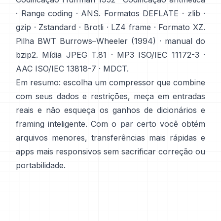
·
Range coding
·
ANS
. Formatos
DEFLATE
·
zlib
·
gzip
·
Zstandard
·
Brotli
·
LZ4 frame
·
Formato XZ
.
Pilha BWT
Burrows–Wheeler (1994)
·
manual do
bzip2
. Mídia
JPEG T.81
·
MP3 ISO/IEC 11172-3
·
AAC ISO/IEC 13818-7
·
MDCT
.
Em resumo: escolha um compressor que combine
com seus dados e restrições, meça em entradas
reais e não esqueça os ganhos de dicionários e
framing inteligente. Com o par certo você obtém
arquivos menores, transferências mais rápidas e
apps mais responsivos sem sacrificar correção ou
portabilidade.