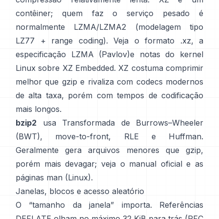
contêiner; quem faz o serviço pesado é
normalmente LZMA/LZMA2 (modelagem tipo
LZ77 + range coding). Veja
o formato .xz
,
a
especificação LZMA (Pavlov)
e notas do kernel
Linux
sobre XZ Embedded
. XZ costuma comprimir
melhor que gzip e rivaliza com codecs modernos
de alta taxa, porém com tempos de codificação
mais longos.
bzip2
usa
Transformada de Burrows–Wheeler
(BWT)
, move-to-front, RLE e Huffman.
Geralmente gera arquivos menores que gzip,
porém mais devagar; veja o
manual oficial
e as
páginas man
(Linux)
.
Janelas, blocos e acesso aleatório
O “tamanho da janela” importa. Referências
DEFLATE olham no máximo 32 KiB para trás
(RFC