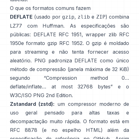
O que os formatos comuns fazem
DEFLATE
(usado por
,
e
) combina
gzip
zlib
ZIP
LZ77 com Huffman. As especificações são
públicas: DEFLATE
RFC 1951
, wrapper zlib
RFC
1950
e formato gzip
RFC 1952
. O gzip é moldado
para streaming e
não tenta fornecer acesso
aleatório
. PNG padroniza DEFLATE como único
método de compressão (janela máxima de 32 KiB)
segundo
“Compression method 0…
deflate/inflate… at most 32768 bytes”
e o
W3C/ISO PNG 2nd Edition
.
Zstandard (zstd):
um compressor moderno de
uso geral pensado para altas taxas e
decompactação muito rápida. O formato está em
RFC 8878
(e no
espelho HTML
) além da
especificação de referência
no GitHub
. Assim