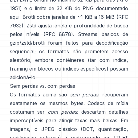
1951)
e o limite de 32 KiB do PNG
documentado
aqui
. Brotli cobre janelas de ~1 KiB a 16 MiB
(RFC
7932)
. Zstd ajusta janela e profundidade de busca
pelos níveis
(RFC 8878)
. Streams básicos de
gzip/zstd/brotli foram feitos para decodificação
sequencial; os formatos
não prometem acesso
aleatório
, embora contêineres (tar com índice,
framing em blocos ou índices específicos) possam
adicioná-lo.
Sem perdas vs. com perdas
Os formatos acima são
sem perdas
: recuperam
exatamente os mesmos bytes. Codecs de mídia
costumam ser
com perdas
: descartam detalhes
imperceptíveis para atingir taxas mais baixas. Em
imagens, o JPEG clássico (DCT, quantização,
codificação entropia) é padronizado em
ITU-T