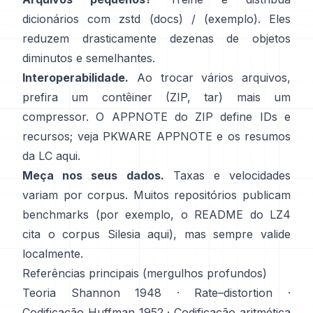
dicionários com zstd
(docs)
/
(exemplo)
. Eles
reduzem drasticamente dezenas de objetos
diminutos e semelhantes.
Interoperabilidade.
Ao trocar vários arquivos,
prefira um contêiner (ZIP, tar) mais um
compressor. O APPNOTE do ZIP define IDs e
recursos; veja
PKWARE APPNOTE
e os resumos
da LC
aqui
.
Meça nos seus dados.
Taxas e velocidades
variam por corpus. Muitos repositórios publicam
benchmarks (por exemplo, o README do LZ4
cita o corpus Silesia
aqui
), mas sempre valide
localmente.
Referências principais (mergulhos profundos)
Teoria
Shannon 1948
·
Rate–distortion
·
Codificação
Huffman 1952
·
Codificação aritmética