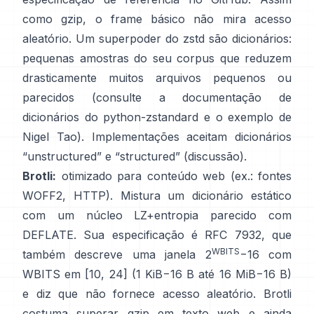
como gzip, o frame básico
não mira acesso
aleatório
. Um superpoder do zstd são dicionários:
pequenas amostras do seu corpus que reduzem
drasticamente muitos arquivos pequenos ou
parecidos (consulte
a documentação de
dicionários do python-zstandard
e
o exemplo de
Nigel Tao
). Implementações aceitam dicionários
“unstructured” e “structured”
(discussão)
.
Brotli:
otimizado para conteúdo web (ex.: fontes
WOFF2, HTTP). Mistura um dicionário estático
com um núcleo LZ+entropia parecido com
DEFLATE. Sua especificação é
RFC 7932
, que
WBITS
também descreve uma janela 2
−16 com
WBITS em [10, 24] (1 KiB−16 B até 16 MiB−16 B)
e diz que
não fornece acesso aleatório
. Brotli
costuma superar gzip em texto web e ainda