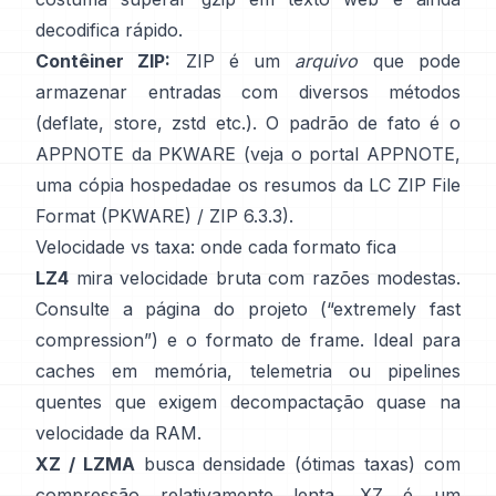
decodifica rápido.
Contêiner ZIP:
ZIP é um
arquivo
que pode
armazenar entradas com diversos métodos
(deflate, store, zstd etc.). O padrão de fato é o
APPNOTE da PKWARE (veja
o portal APPNOTE
,
uma cópia hospedada
e os resumos da LC
ZIP File
Format (PKWARE)
/
ZIP 6.3.3
).
Velocidade vs taxa: onde cada formato fica
LZ4
mira velocidade bruta com razões modestas.
Consulte a
página do projeto
(“extremely fast
compression”) e o
formato de frame
. Ideal para
caches em memória, telemetria ou pipelines
quentes que exigem decompactação quase na
velocidade da RAM.
XZ / LZMA
busca densidade (ótimas taxas) com
compressão relativamente lenta. XZ é um