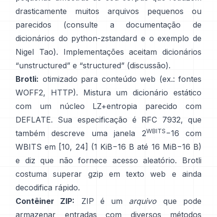
drasticamente muitos arquivos pequenos ou
parecidos (consulte
a documentação de
dicionários do python-zstandard
e
o exemplo de
Nigel Tao
). Implementações aceitam dicionários
“unstructured” e “structured”
(discussão)
.
Brotli:
otimizado para conteúdo web (ex.: fontes
WOFF2, HTTP). Mistura um dicionário estático
com um núcleo LZ+entropia parecido com
DEFLATE. Sua especificação é
RFC 7932
, que
WBITS
também descreve uma janela 2
−16 com
WBITS em [10, 24] (1 KiB−16 B até 16 MiB−16 B)
e diz que
não fornece acesso aleatório
. Brotli
costuma superar gzip em texto web e ainda
decodifica rápido.
Contêiner ZIP:
ZIP é um
arquivo
que pode
armazenar entradas com diversos métodos