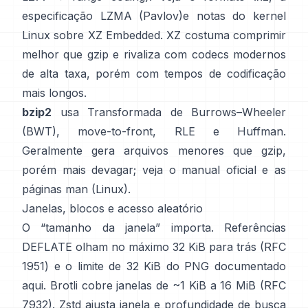
especificação LZMA (Pavlov)
e notas do kernel
Linux
sobre XZ Embedded
. XZ costuma comprimir
melhor que gzip e rivaliza com codecs modernos
de alta taxa, porém com tempos de codificação
mais longos.
bzip2
usa
Transformada de Burrows–Wheeler
(BWT)
, move-to-front, RLE e Huffman.
Geralmente gera arquivos menores que gzip,
porém mais devagar; veja o
manual oficial
e as
páginas man
(Linux)
.
Janelas, blocos e acesso aleatório
O “tamanho da janela” importa. Referências
DEFLATE olham no máximo 32 KiB para trás
(RFC
1951)
e o limite de 32 KiB do PNG
documentado
aqui
. Brotli cobre janelas de ~1 KiB a 16 MiB
(RFC
7932)
. Zstd ajusta janela e profundidade de busca