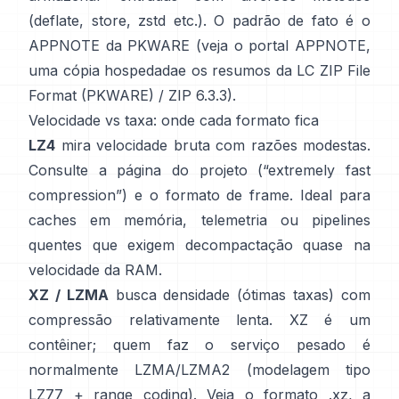
(deflate, store, zstd etc.). O padrão de fato é o
APPNOTE da PKWARE (veja
o portal APPNOTE
,
uma cópia hospedada
e os resumos da LC
ZIP File
Format (PKWARE)
/
ZIP 6.3.3
).
Velocidade vs taxa: onde cada formato fica
LZ4
mira velocidade bruta com razões modestas.
Consulte a
página do projeto
(“extremely fast
compression”) e o
formato de frame
. Ideal para
caches em memória, telemetria ou pipelines
quentes que exigem decompactação quase na
velocidade da RAM.
XZ / LZMA
busca densidade (ótimas taxas) com
compressão relativamente lenta. XZ é um
contêiner; quem faz o serviço pesado é
normalmente LZMA/LZMA2 (modelagem tipo
LZ77 + range coding). Veja
o formato .xz
,
a