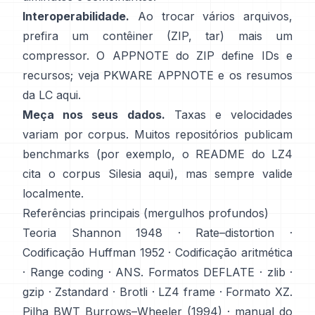
Interoperabilidade.
Ao trocar vários arquivos,
prefira um contêiner (ZIP, tar) mais um
compressor. O APPNOTE do ZIP define IDs e
recursos; veja
PKWARE APPNOTE
e os resumos
da LC
aqui
.
Meça nos seus dados.
Taxas e velocidades
variam por corpus. Muitos repositórios publicam
benchmarks (por exemplo, o README do LZ4
cita o corpus Silesia
aqui
), mas sempre valide
localmente.
Referências principais (mergulhos profundos)
Teoria
Shannon 1948
·
Rate–distortion
·
Codificação
Huffman 1952
·
Codificação aritmética
·
Range coding
·
ANS
. Formatos
DEFLATE
·
zlib
·
gzip
·
Zstandard
·
Brotli
·
LZ4 frame
·
Formato XZ
.
Pilha BWT
Burrows–Wheeler (1994)
·
manual do