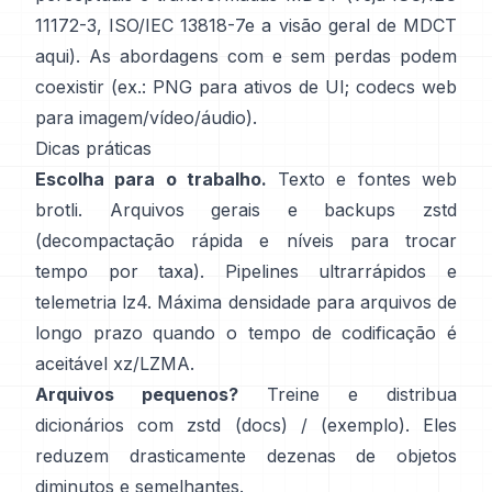
11172-3
,
ISO/IEC 13818-7
e a visão geral de MDCT
aqui
). As abordagens com e sem perdas podem
coexistir (ex.: PNG para ativos de UI; codecs web
para imagem/vídeo/áudio).
Dicas práticas
Escolha para o trabalho.
Texto e fontes web
brotli
. Arquivos gerais e backups
zstd
(decompactação rápida e níveis para trocar
tempo por taxa). Pipelines ultrarrápidos e
telemetria
lz4
. Máxima densidade para arquivos de
longo prazo quando o tempo de codificação é
aceitável
xz/LZMA
.
Arquivos pequenos?
Treine e distribua
dicionários com zstd
(docs)
/
(exemplo)
. Eles
reduzem drasticamente dezenas de objetos
diminutos e semelhantes.