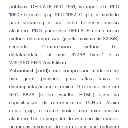
públicas: DEFLATE
RFC 1951
, wrapper zlib
RFC
1950
e formato gzip
RFC 1952
. O gzip é moldado
para streaming e
não tenta fornecer acesso
aleatório
. PNG padroniza DEFLATE como único
método de compressão (janela máxima de 32 KiB)
segundo
“Compression method 0…
deflate/inflate… at most 32768 bytes”
e o
W3C/ISO PNG 2nd Edition
.
Zstandard (zstd):
um compressor moderno de
uso geral pensado para altas taxas e
decompactação muito rápida. O formato está em
RFC 8878
(e no
espelho HTML
) além da
especificação de referência
no GitHub
. Assim
como gzip, o frame básico
não mira acesso
aleatório
. Um superpoder do zstd são dicionários:
pequenas amostras do seu corpus que reduzem