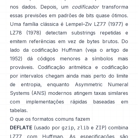
nos dados. Depois, um
codificador
transforma
essas previsões em padrões de bits quase ótimos.
Uma família clássica é Lempel–Ziv
LZ77 (1977)
e
LZ78 (1978) detectam substrings repetidas e
emitem referências em vez de bytes brutos. Do
lado da codificação
Huffman
(veja o artigo de
1952
) dá códigos menores a símbolos mais
prováveis.
Codificação aritmética
e
codificação
por intervalos
chegam ainda mais perto do limite
de entropia, enquanto
Asymmetric Numeral
Systems (ANS)
modernos atingem taxas similares
com implementações rápidas baseadas em
tabelas.
O que os formatos comuns fazem
DEFLATE
(usado por
,
e
) combina
gzip
zlib
ZIP
LZ77 com Huffman. As especificações são