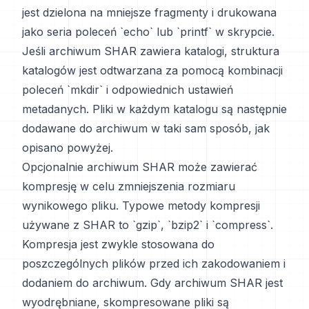
jest dzielona na mniejsze fragmenty i drukowana
jako seria poleceń `echo` lub `printf` w skrypcie.
Jeśli archiwum SHAR zawiera katalogi, struktura
katalogów jest odtwarzana za pomocą kombinacji
poleceń `mkdir` i odpowiednich ustawień
metadanych. Pliki w każdym katalogu są następnie
dodawane do archiwum w taki sam sposób, jak
opisano powyżej.
Opcjonalnie archiwum SHAR może zawierać
kompresję w celu zmniejszenia rozmiaru
wynikowego pliku. Typowe metody kompresji
używane z SHAR to `gzip`, `bzip2` i `compress`.
Kompresja jest zwykle stosowana do
poszczególnych plików przed ich zakodowaniem i
dodaniem do archiwum. Gdy archiwum SHAR jest
wyodrębniane, skompresowane pliki są