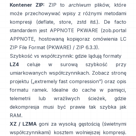
Kontener ZIP:
ZIP to
archiwum
plików, które
może przechowywać wpisy z różnymi metodami
kompresji (deflate, store, zstd itd.). De facto
standardem jest APPNOTE PKWARE (zob.
portal
APPNOTE
,
hostowaną kopię
oraz omówienia LC
ZIP File Format (PKWARE)
/
ZIP 6.3.3
).
Szybkość vs współczynnik: gdzie lądują formaty
LZ4
celuje w surową szybkość przy
umiarkowanych współczynnikach. Zobacz
stronę
projektu
(„extremely fast compression”) oraz
opis
formatu ramek
. Idealne do cache w pamięci,
telemetrii lub wrażliwych ścieżek, gdzie
dekompresja musi być prawie tak szybka jak
RAM.
XZ / LZMA
goni za wysoką gęstością (świetnymi
współczynnikami) kosztem wolniejszej kompresji.