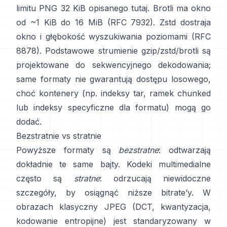
limitu PNG 32 KiB
opisanego tutaj
. Brotli ma okno
od ~1 KiB do 16 MiB
(RFC 7932)
. Zstd dostraja
okno i głębokość wyszukiwania poziomami
(RFC
8878)
. Podstawowe strumienie gzip/zstd/brotli są
projektowane do sekwencyjnego dekodowania;
same formaty
nie gwarantują dostępu losowego
,
choć kontenery (np. indeksy tar, ramek chunked
lub indeksy specyficzne dla formatu) mogą go
dodać.
Bezstratnie vs stratnie
Powyższe formaty są
bezstratne
: odtwarzają
dokładnie te same bajty. Kodeki multimedialne
często są
stratne
: odrzucają niewidoczne
szczegóły, by osiągnąć niższe bitrate’y. W
obrazach klasyczny JPEG (DCT, kwantyzacja,
kodowanie entropijne) jest standaryzowany w