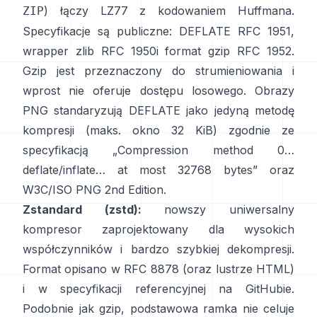
) łączy LZ77 z kodowaniem Huffmana.
ZIP
Specyfikacje są publiczne: DEFLATE
RFC 1951
,
wrapper zlib
RFC 1950
i format gzip
RFC 1952
.
Gzip jest przeznaczony do strumieniowania i
wprost nie oferuje dostępu losowego
. Obrazy
PNG standaryzują DEFLATE jako jedyną metodę
kompresji (maks. okno 32 KiB) zgodnie ze
specyfikacją
„Compression method 0…
deflate/inflate… at most 32768 bytes”
oraz
W3C/ISO PNG 2nd Edition
.
Zstandard (zstd):
nowszy uniwersalny
kompresor zaprojektowany dla wysokich
współczynników i bardzo szybkiej dekompresji.
Format opisano w
RFC 8878
(oraz
lustrze HTML
)
i w specyfikacji referencyjnej
na GitHubie
.
Podobnie jak gzip, podstawowa ramka
nie celuje