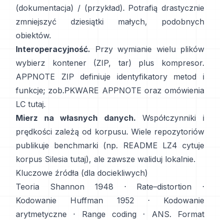
(dokumentacja)
/
(przykład)
. Potrafią drastycznie
zmniejszyć dziesiątki małych, podobnych
obiektów.
Interoperacyjność.
Przy wymianie wielu plików
wybierz kontener (ZIP, tar) plus kompresor.
APPNOTE ZIP definiuje identyfikatory metod i
funkcje; zob.
PKWARE APPNOTE
oraz omówienia
LC
tutaj
.
Mierz na własnych danych.
Współczynniki i
prędkości zależą od korpusu. Wiele repozytoriów
publikuje benchmarki (np. README LZ4 cytuje
korpus Silesia
tutaj
), ale zawsze waliduj lokalnie.
Kluczowe źródła (dla dociekliwych)
Teoria
Shannon 1948
·
Rate–distortion
·
Kodowanie
Huffman 1952
·
Kodowanie
arytmetyczne
·
Range coding
·
ANS
. Format