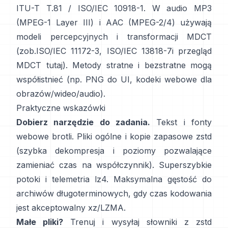
ITU-T T.81 / ISO/IEC 10918-1
. W audio MP3
(MPEG-1 Layer III) i AAC (MPEG-2/4) używają
modeli percepcyjnych i transformacji MDCT
(zob.
ISO/IEC 11172-3
,
ISO/IEC 13818-7
i przegląd
MDCT
tutaj
). Metody stratne i bezstratne mogą
współistnieć (np. PNG do UI, kodeki webowe dla
obrazów/wideo/audio).
Praktyczne wskazówki
Dobierz narzędzie do zadania.
Tekst i fonty
webowe
brotli
. Pliki ogólne i kopie zapasowe
zstd
(szybka dekompresja i poziomy pozwalające
zamieniać czas na współczynnik). Superszybkie
potoki i telemetria
lz4
. Maksymalna gęstość do
archiwów długoterminowych, gdy czas kodowania
jest akceptowalny
xz/LZMA
.
Małe pliki?
Trenuj i wysyłaj słowniki z zstd