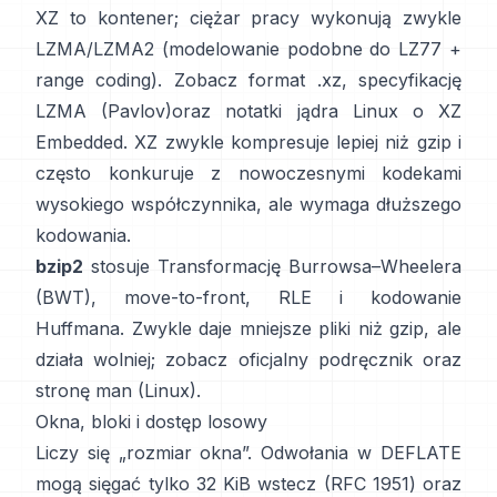
XZ to kontener; ciężar pracy wykonują zwykle
LZMA/LZMA2 (modelowanie podobne do LZ77 +
range coding). Zobacz
format .xz
,
specyfikację
LZMA (Pavlov)
oraz notatki jądra Linux
o XZ
Embedded
. XZ zwykle kompresuje lepiej niż gzip i
często konkuruje z nowoczesnymi kodekami
wysokiego współczynnika, ale wymaga dłuższego
kodowania.
bzip2
stosuje
Transformację Burrowsa–Wheelera
(BWT)
, move-to-front, RLE i kodowanie
Huffmana. Zwykle daje mniejsze pliki niż gzip, ale
działa wolniej; zobacz
oficjalny podręcznik
oraz
stronę man
(Linux)
.
Okna, bloki i dostęp losowy
Liczy się „rozmiar okna”. Odwołania w DEFLATE
mogą sięgać tylko 32 KiB wstecz
(RFC 1951)
oraz