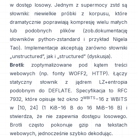
w dostęp losowy
. Jednym z supermocy zstd są
słowniki: niewielkie próbki z korpusu, które
dramatycznie poprawiają kompresję wielu małych
lub podobnych plików (zob.
dokumentację
słowników python-zstandard
i
przykład Nigela
Tao
). Implementacje akceptują zarówno słowniki
„unstructured”, jak i „structured”
(dyskusja)
.
Brotli:
zoptymalizowane pod kątem treści
webowych (np. fonty WOFF2, HTTP). Łączy
statyczny słownik z jądrem LZ+entropia
podobnym do DEFLATE. Specyfikacja to
RFC
WBITS
7932
, które opisuje też okno 2
−16 z WBITS
w [10, 24] (1 KiB−16 B do 16 MiB−16 B) i
stwierdza, że
nie zapewnia dostępu losowego
.
Brotli często pokonuje gzip na tekstach
webowych, jednocześnie szybko dekodując.