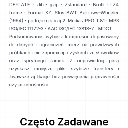
DEFLATE
·
zlib
·
gzip
·
Zstandard
·
Brotli
·
LZ4
frame
·
Format XZ
. Stos BWT
Burrows–Wheeler
(1994)
·
podręcznik bzip2
. Media
JPEG T.81
·
MP3
ISO/IEC 11172-3
·
AAC ISO/IEC 13818-7
·
MDCT
.
Podsumowanie: wybierz kompresor dopasowany
do danych i ograniczeń, mierz na prawdziwych
próbkach i nie zapominaj o zyskach ze słowników
oraz sprytnego ramek. Z odpowiednią parą
uzyskasz mniejsze pliki, szybsze transfery i
żwawsze aplikacje bez poświęcania poprawności
czy przenośności.
Często Zadawane