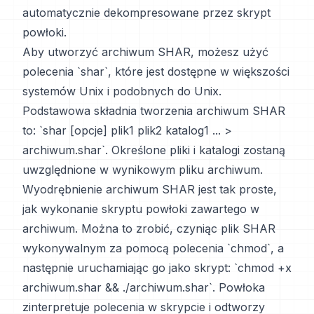
automatycznie dekompresowane przez skrypt
powłoki.
Aby utworzyć archiwum SHAR, możesz użyć
polecenia `shar`, które jest dostępne w większości
systemów Unix i podobnych do Unix.
Podstawowa składnia tworzenia archiwum SHAR
to: `shar [opcje] plik1 plik2 katalog1 ... >
archiwum.shar`. Określone pliki i katalogi zostaną
uwzględnione w wynikowym pliku archiwum.
Wyodrębnienie archiwum SHAR jest tak proste,
jak wykonanie skryptu powłoki zawartego w
archiwum. Można to zrobić, czyniąc plik SHAR
wykonywalnym za pomocą polecenia `chmod`, a
następnie uruchamiając go jako skrypt: `chmod +x
archiwum.shar && ./archiwum.shar`. Powłoka
zinterpretuje polecenia w skrypcie i odtworzy