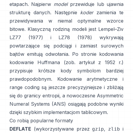
etapach. Najpierw
model
przewiduje lub ujawnia
strukturę danych. Następnie
koder
zamienia te
przewidywania w niemal optymalne wzorce
bitowe. Klasyczną rodziną modeli jest Lempel–Ziv
LZ77 (1977)
i LZ78 (1978) wykrywają
powtarzające się podciągi i zamiast surowych
bajtów emitują odwołania. Po stronie kodowania
kodowanie Huffmana
(zob. artykuł z
1952 r.
)
przypisuje krótsze kody symbolom bardziej
prawdopodobnym.
Kodowanie arytmetyczne
i
range coding
są jeszcze precyzyjniejsze i zbliżają
się do granicy entropii, a nowoczesne
Asymmetric
Numeral Systems (ANS)
osiągają podobne wyniki
dzięki szybkim implementacjom tablicowym.
Co robią popularne formaty
DEFLATE
(wykorzystywane przez
,
i
gzip
zlib