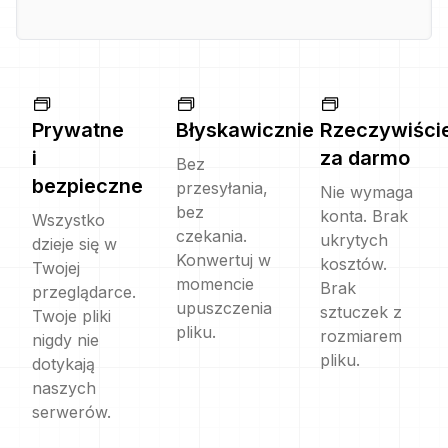
Prywatne
Błyskawicznie
Rzeczywiści
i
za darmo
Bez
bezpieczne
przesyłania,
Nie wymaga
bez
konta. Brak
Wszystko
czekania.
ukrytych
dzieje się w
Konwertuj w
kosztów.
Twojej
momencie
Brak
przeglądarce.
upuszczenia
sztuczek z
Twoje pliki
pliku.
rozmiarem
nigdy nie
pliku.
dotykają
naszych
serwerów.