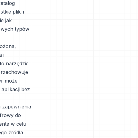
atalog
kie pliki i
e jak
dowych typów
rożona,
 i
to narzędzie
 przechowuje
wer może
aplikacji bez
 zapewnienia
yfrowy do
enta w celu
go źródła.