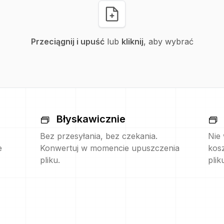
Przeciągnij i upuść
lub
kliknij
, aby wybrać
Błyskawicznie
Bez przesyłania, bez czekania.
Nie
e
Konwertuj w momencie upuszczenia
kos
pliku.
plik