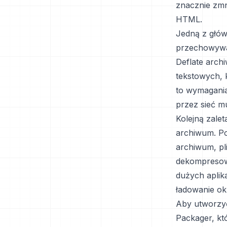
znacznie zmn
HTML.
Jedną z głów
przechowywan
Deflate arch
tekstowych, 
to wymagania
przez sieć m
Kolejną zale
archiwum. Po
archiwum, pl
dekompresowa
dużych aplik
ładowanie ok
Aby utworzy
Packager, któ