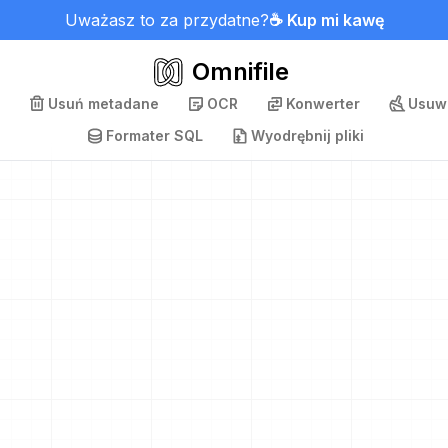
Uważasz to za przydatne?
☕ Kup mi kawę
Omnifile
Usuń metadane
OCR
Konwerter
Usuwa
Formater SQL
Wyodrębnij pliki