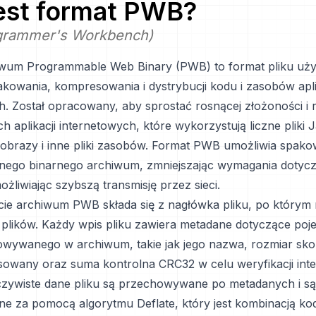
jest format
PWB
?
grammer's Workbench)
iwum Programmable Web Binary (PWB) to format pliku uż
kowania, kompresowania i dystrybucji kodu i zasobów apli
h. Został opracowany, aby sprostać rosnącej złożoności i 
aplikacji internetowych, które wykorzystują liczne pliki J
brazy i inne pliki zasobów. Format PWB umożliwia spako
dnego binarnego archiwum, zmniejszając wymagania dotycz
żliwiając szybszą transmisję przez sieci.
ocie archiwum PWB składa się z nagłówka pliku, po którym 
 plików. Każdy wpis pliku zawiera metadane dotyczące po
owywanego w archiwum, takie jak jego nazwa, rozmiar s
sowany oraz suma kontrolna CRC32 w celu weryfikacji inte
zywiste dane pliku są przechowywane po metadanych i są
 za pomocą algorytmu Deflate, który jest kombinacją ko