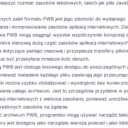
iejszyć rozmiar zasobów tekstowych, takich jak pliki JavaS
nych zalet formatu PWB jest jego zdolność do wydajnego
ia i kompresowania zasobów aplikacji internetowych. Dzi
iwa PWB mogą osiągnąć wysokie współczynniki kompresji d
które stanowią dużą część zasobów aplikacji internetowych
 dotyczące pamięci masowej i przyspiesza transfery plikó
usi być przesyłana mniejsza ilość danych.
tą PWB jest obsługa losowego dostępu do poszczególnych 
nieważ metadane każdego pliku zawierają jego przesunięci
iki można szybko zlokalizować i wyodrębnić bez konieczno
nia całego archiwum. Jest to szczególnie przydatne w 
acji internetowych z wieloma zasobami, ponieważ umożliw
reślonych zasobów na żądanie.
ć archiwum PWB, programiści mogą używać narzędzi taki
ry jest dostępny jako narzędzie wiersza poleceń i jako bibl