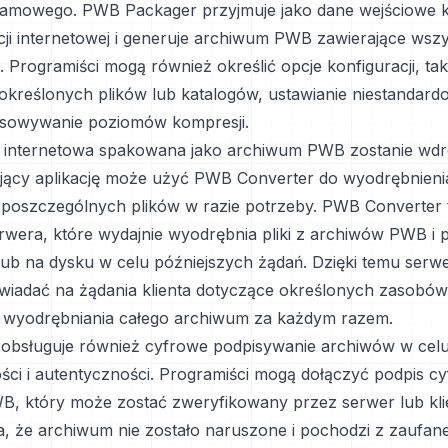
amowego. PWB Packager przyjmuje jako dane wejściowe k
cji internetowej i generuje archiwum PWB zawierające wszyst
 Programiści mogą również określić opcje konfiguracji, taki
określonych plików lub katalogów, ustawianie niestandar
osowywanie poziomów kompresji.
a internetowa spakowana jako archiwum PWB zostanie wd
jący aplikację może użyć PWB Converter do wyodrębnienia
 poszczególnych plików w razie potrzeby. PWB Converter 
erwera, które wydajnie wyodrębnia pliki z archiwów PWB i
 lub na dysku w celu późniejszych żądań. Dzięki temu ser
iadać na żądania klienta dotyczące określonych zasobów 
 wyodrębniania całego archiwum za każdym razem.
obsługuje również cyfrowe podpisywanie archiwów w celu
ności i autentyczności. Programiści mogą dołączyć podpis c
, który może zostać zweryfikowany przez serwer lub kli
a, że archiwum nie zostało naruszone i pochodzi z zaufane