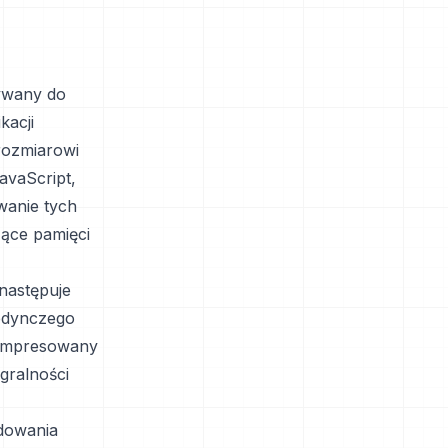
ywany do
kacji
rozmiarowi
avaScript,
wanie tych
ące pamięci
następuje
jedynczego
kompresowany
gralności
dowania