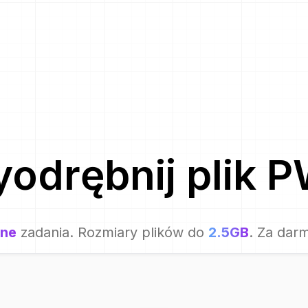
odrębnij plik
P
one
zadania. Rozmiary plików do
2.5GB
. Za dar