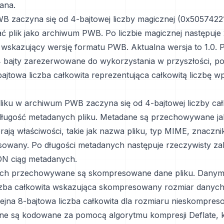
ana.
 zaczyna się od 4-bajtowej liczby magicznej (0x50574221
ać plik jako archiwum PWB. Po liczbie magicznej następuje
 wskazujący wersję formatu PWB. Aktualna wersja to 1.0. P
 4 bajty zarezerwowane do wykorzystania w przyszłości, p
bajtowa liczba całkowita reprezentująca całkowitą liczbę w
liku w archiwum PWB zaczyna się od 4-bajtowej liczby cał
 długość metadanych pliku. Metadane są przechowywane ja
ają właściwości, takie jak nazwa pliku, typ MIME, znacznik
sowany. Po długości metadanych następuje rzeczywisty 
ON ciąg metadanych.
ch przechowywane są skompresowane dane pliku. Danym
czba całkowita wskazująca skompresowany rozmiar danych,
lejna 8-bajtowa liczba całkowita dla rozmiaru nieskompre
ne są kodowane za pomocą algorytmu kompresji Deflate, 