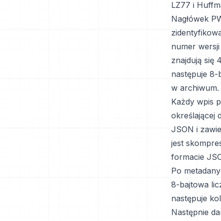
LZ77 i Huffm
Nagłówek PWB
zidentyfikow
numer wersji
znajdują się
następuje 8-
w archiwum.
Każdy wpis p
określającej
JSON i zawier
jest skompre
formacie JS
Po metadany
8-bajtowa li
następuje ko
Następnie da