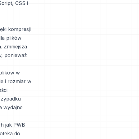
cript, CSS i
ęki kompresji
la plików
. Zmniejsza
w, ponieważ
plików w
e i rozmiar w
ści
przypadku
ia wydajne
ch jak PWB
ioteka do