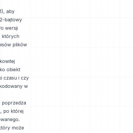
), aby
 2-bajtowy
o wersji
o których
pisów plików
kowitej
ko obiekt
i czasu i czy
zakodowany w
 poprzedza
 po której
sowanego.
który może