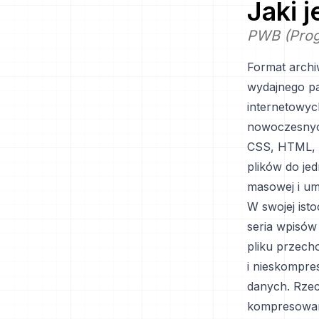
Jaki 
PWB (Pro
Format arch
wydajnego pa
internetowyc
nowoczesnych 
CSS, HTML, o
plików do je
masowej i umo
W swojej ist
seria wpisów
pliku przech
i nieskompre
danych. Rzec
kompresowane