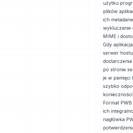
użytku progr
plików aplika
ich metadane.
wykluczanie 
MIME i dost
Gdy aplikacj
serwer hostu
dostarczenia
po stronie s
je w pamięci
szybko odpow
konieczności
Format PWB 
ich integral
nagłówka PWB
potwierdzeni