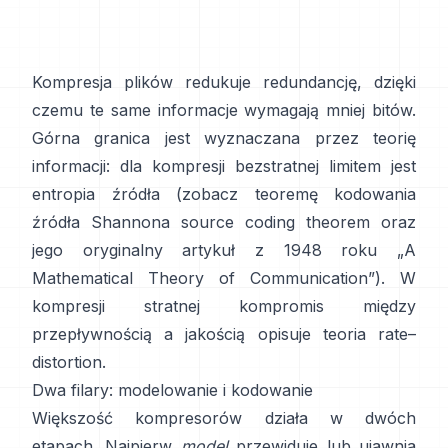
Kompresja plików redukuje redundancję, dzięki
czemu te same informacje wymagają mniej bitów.
Górna granica jest wyznaczana przez teorię
informacji: dla kompresji bezstratnej limitem jest
entropia źródła (zobacz teoremę kodowania
źródła Shannona
source coding theorem
oraz
jego oryginalny artykuł z 1948 roku
„A
Mathematical Theory of Communication”
). W
kompresji stratnej kompromis między
przepływnością a jakością opisuje
teoria rate–
distortion
.
Dwa filary: modelowanie i kodowanie
Większość kompresorów działa w dwóch
etapach. Najpierw
model
przewiduje lub ujawnia