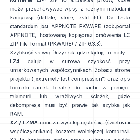
Kontener ZIP:
ZIP to
archiwum
plików, które
może przechowywać wpisy z różnymi metodami
kompresji (deflate, store, zstd itd.). De facto
standardem jest APPNOTE PKWARE (zob.
portal
APPNOTE
,
hostowaną kopię
oraz omówienia LC
ZIP File Format (PKWARE)
/
ZIP 6.3.3
).
Szybkość vs współczynnik: gdzie lądują formaty
LZ4
celuje w surową szybkość przy
umiarkowanych współczynnikach. Zobacz
stronę
projektu
(„extremely fast compression”) oraz
opis
formatu ramek
. Idealne do cache w pamięci,
telemetrii lub wrażliwych ścieżek, gdzie
dekompresja musi być prawie tak szybka jak
RAM.
XZ / LZMA
goni za wysoką gęstością (świetnymi
współczynnikami) kosztem wolniejszej kompresji.