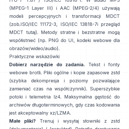
ITU-T T.81 / ISO/IEC 10918-1
. W audio MP3
(MPEG-1 Layer III) i AAC (MPEG-2/4) używają
modeli percepcyjnych i transformacji MDCT
(zob.
ISO/IEC 11172-3
,
ISO/IEC 13818-7
i przegląd
MDCT
tutaj
). Metody stratne i bezstratne mogą
współistnieć (np. PNG do UI, kodeki webowe dla
obrazów/wideo/audio).
Praktyczne wskazówki
Dobierz narzędzie do zadania.
Tekst i fonty
webowe
brotli
. Pliki ogólne i kopie zapasowe
zstd
(szybka dekompresja i poziomy pozwalające
zamieniać czas na współczynnik). Superszybkie
potoki i telemetria
lz4
. Maksymalna gęstość do
archiwów długoterminowych, gdy czas kodowania
jest akceptowalny
xz/LZMA
.
Małe pliki?
Trenuj i wysyłaj słowniki z zstd