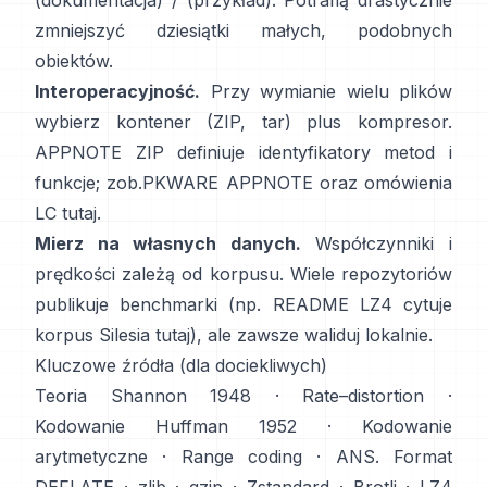
(dokumentacja)
/
(przykład)
. Potrafią drastycznie
zmniejszyć dziesiątki małych, podobnych
obiektów.
Interoperacyjność.
Przy wymianie wielu plików
wybierz kontener (ZIP, tar) plus kompresor.
APPNOTE ZIP definiuje identyfikatory metod i
funkcje; zob.
PKWARE APPNOTE
oraz omówienia
LC
tutaj
.
Mierz na własnych danych.
Współczynniki i
prędkości zależą od korpusu. Wiele repozytoriów
publikuje benchmarki (np. README LZ4 cytuje
korpus Silesia
tutaj
), ale zawsze waliduj lokalnie.
Kluczowe źródła (dla dociekliwych)
Teoria
Shannon 1948
·
Rate–distortion
·
Kodowanie
Huffman 1952
·
Kodowanie
arytmetyczne
·
Range coding
·
ANS
. Format