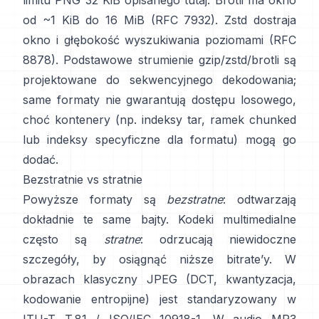
limitu PNG 32 KiB
opisanego tutaj
. Brotli ma okno
od ~1 KiB do 16 MiB
(RFC 7932)
. Zstd dostraja
okno i głębokość wyszukiwania poziomami
(RFC
8878)
. Podstawowe strumienie gzip/zstd/brotli są
projektowane do sekwencyjnego dekodowania;
same formaty
nie gwarantują dostępu losowego
,
choć kontenery (np. indeksy tar, ramek chunked
lub indeksy specyficzne dla formatu) mogą go
dodać.
Bezstratnie vs stratnie
Powyższe formaty są
bezstratne
: odtwarzają
dokładnie te same bajty. Kodeki multimedialne
często są
stratne
: odrzucają niewidoczne
szczegóły, by osiągnąć niższe bitrate’y. W
obrazach klasyczny JPEG (DCT, kwantyzacja,
kodowanie entropijne) jest standaryzowany w