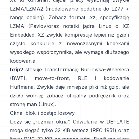
XZ to kontener; ciężar pracy wykonują zwykle
LZMA/LZMA2 (modelowanie podobne do LZ77 +
range coding). Zobacz
format .xz
,
specyfikację
LZMA (Pavlov)
oraz notatki jądra Linux
o XZ
Embedded
. XZ zwykle kompresuje lepiej niż gzip i
często konkuruje z nowoczesnymi kodekami
wysokiego współczynnika, ale wymaga dłuższego
kodowania.
bzip2
stosuje
Transformację Burrowsa–Wheelera
(BWT)
, move-to-front, RLE i kodowanie
Huffmana. Zwykle daje mniejsze pliki niż gzip, ale
działa wolniej; zobacz
oficjalny podręcznik
oraz
stronę man
(Linux)
.
Okna, bloki i dostęp losowy
Liczy się „rozmiar okna”. Odwołania w DEFLATE
mogą sięgać tylko 32 KiB wstecz
(RFC 1951)
oraz