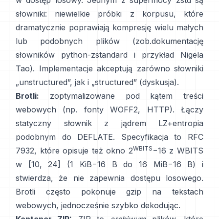
w dostęp losowy
. Jednym z supermocy zstd są
słowniki: niewielkie próbki z korpusu, które
dramatycznie poprawiają kompresję wielu małych
lub podobnych plików (zob.
dokumentację
słowników python-zstandard
i
przykład Nigela
Tao
). Implementacje akceptują zarówno słowniki
„unstructured”, jak i „structured”
(dyskusja)
.
Brotli:
zoptymalizowane pod kątem treści
webowych (np. fonty WOFF2, HTTP). Łączy
statyczny słownik z jądrem LZ+entropia
podobnym do DEFLATE. Specyfikacja to
RFC
WBITS
7932
, które opisuje też okno 2
−16 z WBITS
w [10, 24] (1 KiB−16 B do 16 MiB−16 B) i
stwierdza, że
nie zapewnia dostępu losowego
.
Brotli często pokonuje gzip na tekstach
webowych, jednocześnie szybko dekodując.