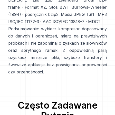
DEFLATE
·
zlib
·
gzip
·
Zstandard
·
Brotli
·
LZ4
frame
·
Format XZ
. Stos BWT
Burrows–Wheeler
(1994)
·
podręcznik bzip2
. Media
JPEG T.81
·
MP3
ISO/IEC 11172-3
·
AAC ISO/IEC 13818-7
·
MDCT
.
Podsumowanie: wybierz kompresor dopasowany
do danych i ograniczeń, mierz na prawdziwych
próbkach i nie zapominaj o zyskach ze słowników
oraz sprytnego ramek. Z odpowiednią parą
uzyskasz mniejsze pliki, szybsze transfery i
żwawsze aplikacje bez poświęcania poprawności
czy przenośności.
Często Zadawane