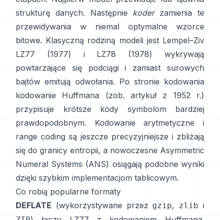
strukturę danych. Następnie
koder
zamienia te
przewidywania w niemal optymalne wzorce
bitowe. Klasyczną rodziną modeli jest Lempel–Ziv
LZ77 (1977)
i LZ78 (1978) wykrywają
powtarzające się podciągi i zamiast surowych
bajtów emitują odwołania. Po stronie kodowania
kodowanie Huffmana
(zob. artykuł z
1952 r.
)
przypisuje krótsze kody symbolom bardziej
prawdopodobnym.
Kodowanie arytmetyczne
i
range coding
są jeszcze precyzyjniejsze i zbliżają
się do granicy entropii, a nowoczesne
Asymmetric
Numeral Systems (ANS)
osiągają podobne wyniki
dzięki szybkim implementacjom tablicowym.
Co robią popularne formaty
DEFLATE
(wykorzystywane przez
,
i
gzip
zlib
) łączy LZ77 z kodowaniem Huffmana.
ZIP