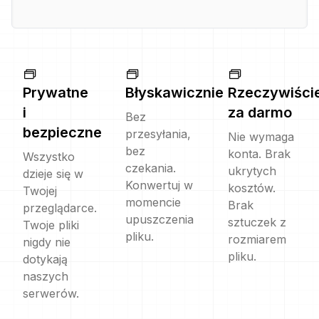
Prywatne
Błyskawicznie
Rzeczywiści
i
za darmo
Bez
bezpieczne
przesyłania,
Nie wymaga
bez
konta. Brak
Wszystko
czekania.
ukrytych
dzieje się w
Konwertuj w
kosztów.
Twojej
momencie
Brak
przeglądarce.
upuszczenia
sztuczek z
Twoje pliki
pliku.
rozmiarem
nigdy nie
pliku.
dotykają
naszych
serwerów.