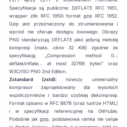
Specyfikacje są publiczne: DEFLATE
RFC 1951
,
wrapper zlib
RFC 1950
i format gzip
RFC 1952
.
Gzip jest przeznaczony do strumieniowania i
wprost nie oferuje dostępu losowego
. Obrazy
PNG standaryzują DEFLATE jako jedyną metodę
kompresji (maks. okno 32 KiB) zgodnie ze
specyfikacją
„Compression method 0…
deflate/inflate… at most 32768 bytes”
oraz
W3C/ISO PNG 2nd Edition
.
Zstandard (zstd):
nowszy uniwersalny
kompresor zaprojektowany dla wysokich
współczynników i bardzo szybkiej dekompresji.
Format opisano w
RFC 8878
(oraz
lustrze HTML
)
i w specyfikacji referencyjnej
na GitHubie
.
Podobnie jak gzip, podstawowa ramka
nie celuje