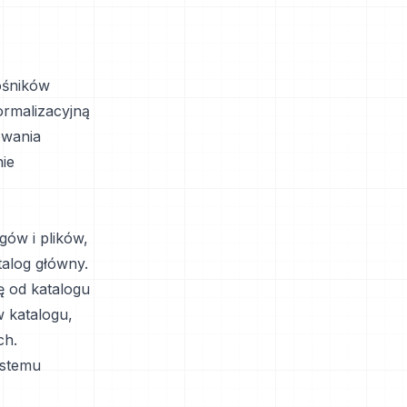
ośników
rmalizacyjną
owania
ie
gów i plików,
talog główny.
ę od katalogu
 katalogu,
ch.
ystemu