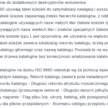
enie do dodatkowych deskryptorów woluminów.
0 używają tabel ścieżek do optymalizacji nawigacji i wysz
bele ścieżek zapewniają indeks hierarchii katalogów, z odd
katalogów używających nazw małych liter (tabela ścieżek ty
ywających nazw wielkich liter i znaków specjalnych (tabel
ela ścieżek typu L jest opcjonalna, ale używana na większo
beli ścieżek zawiera lokalizację rekordu katalogu, liczbę
katalogu głównego oraz nazwę katalogu. Pozwala to na wy
e drzewa katalogów bez konieczności analizowania katal
katalogów na dysku ISO 9660 odwołuje się za pomocą wpi
ażdym katalogu. Rekord katalogu zawiera pola metadanych
ekordu katalogu - Długości rekordu atrybutu rozszerzonego 
/katalogu (przesunięcie sektora) - Długości danych pliku/k
y nagrania - Flag pliku (np. ukryty, katalog, plik powiązan
ku dla plików przeplatanych - Rozmiaru odstępu przeplotu 