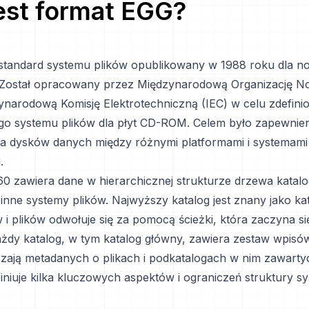
jest format
EGG
?
standard systemu plików opublikowany w 1988 roku dla n
Został opracowany przez Międzynarodową Organizację No
zynarodową Komisję Elektrotechniczną (IEC) w celu zdefini
o systemu plików dla płyt CD-ROM. Celem było zapewnien
ia dysków danych między różnymi platformami i systemami
.
0 zawiera dane w hierarchicznej strukturze drzewa katalo
 inne systemy plików. Najwyższy katalog jest znany jako ka
 i plików odwołuje się za pomocą ścieżki, która zaczyna si
żdy katalog, w tym katalog główny, zawiera zestaw wpisów
czają metadanych o plikach i podkatalogach w nim zawarty
iniuje kilka kluczowych aspektów i ograniczeń struktury s