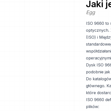
Jaki 
Egg
ISO 9660 to 
optycznych. 
(ISO) i Międ
standardoweg
współdziałan
operacyjnymi
Dysk ISO 966
podobnie jak
Do katalogów
głównego. Ka
które dostar
ISO 9660 def
plików: