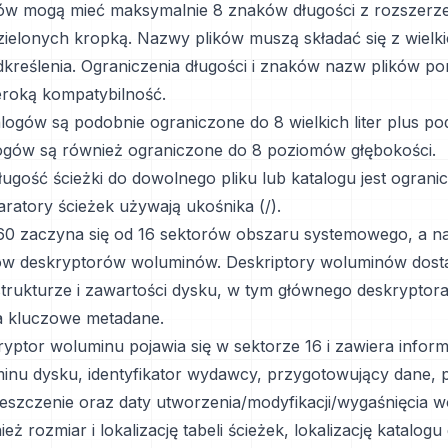
ów mogą mieć maksymalnie 8 znaków długości z rozszerz
ielonych kropką. Nazwy plików muszą składać się z wielkic
odkreślenia. Ograniczenia długości i znaków nazw plików p
roką kompatybilność.
logów są podobnie ograniczone do 8 wielkich liter plus pod
gów są również ograniczone do 8 poziomów głębokości.
ługość ścieżki do dowolnego pliku lub katalogu jest ogran
ratory ścieżek używają ukośnika (/).
0 zaczyna się od 16 sektorów obszaru systemowego, a na
ów deskryptorów woluminów. Deskriptory woluminów dost
 strukturze i zawartości dysku, w tym głównego deskryptor
a kluczowe metadane.
yptor woluminu pojawia się w sektorze 16 i zawiera informa
nu dysku, identyfikator wydawcy, przygotowujący dane, 
treszczenie oraz daty utworzenia/modyfikacji/wygaśnięcia 
eż rozmiar i lokalizację tabeli ścieżek, lokalizację katalog