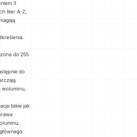
eniem 3
h liter A-Z,
omagają
kreślenia.
iczona do 255
stępnie do
arczają
a woluminu,
cje takie jak
prawa
woluminu.
u głównego