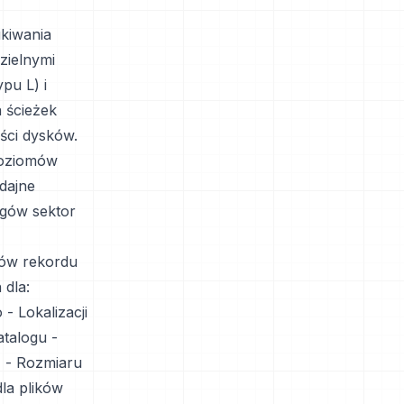
ukiwania
zielnymi
pu L) i
a ścieżek
ści dysków.
 poziomów
dajne
ogów sektor
sów rekordu
 dla:
- Lokalizacji
atalogu -
y) - Rozmiaru
dla plików