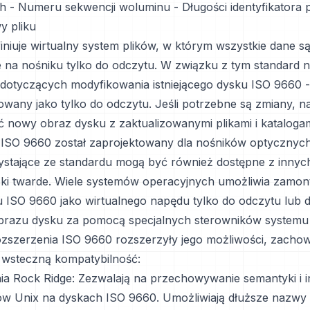
h - Numeru sekwencji woluminu - Długości identyfikatora 
y pliku
iniuje wirtualny system plików, w którym wszystkie dane s
na nośniku tylko do odczytu. W związku z tym standard n
dotyczących modyfikowania istniejącego dysku ISO 9660 - 
owany jako tylko do odczytu. Jeśli potrzebne są zmiany, n
nowy obraz dysku z zaktualizowanymi plikami i katalogam
ISO 9660 został zaprojektowany dla nośników optycznyc
stające ze standardu mogą być również dostępne z innyc
yski twarde. Wiele systemów operacyjnych umożliwia zamon
 ISO 9660 jako wirtualnego napędu tylko do odczytu lub 
brazu dysku za pomocą specjalnych sterowników systemu 
ozszerzenia ISO 9660 rozszerzyły jego możliwości, zacho
 wsteczną kompatybilność:
ia Rock Ridge: Zezwalają na przechowywanie semantyki i i
ów Unix na dyskach ISO 9660. Umożliwiają dłuższe nazwy 