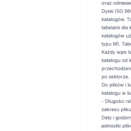
oraz odniesi
Dyski ISO 966
katalogów. Ta
tabelami dla 
katalogów uż
typu M). Tab
Każdy wpis ta
katalogu od 
przechodzeni
po sektorze.
Do plików i 
katalogu w k
- Długości r
zakresu pliku
Daty i godzin
jednostki pli