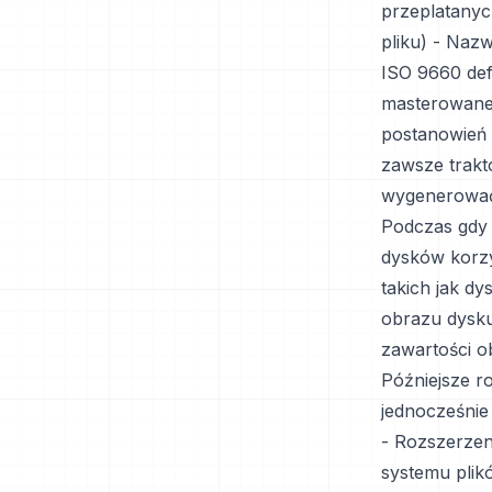
przeplatanyc
pliku) - Nazw
ISO 9660 def
masterowane 
postanowień 
zawsze trakt
wygenerować 
Podczas gdy 
dysków korzy
takich jak d
obrazu dysku
zawartości o
Późniejsze r
jednocześnie
- Rozszerzen
systemu plik