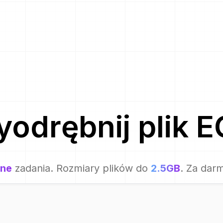
odrębnij plik
E
one
zadania. Rozmiary plików do
2.5GB
. Za dar