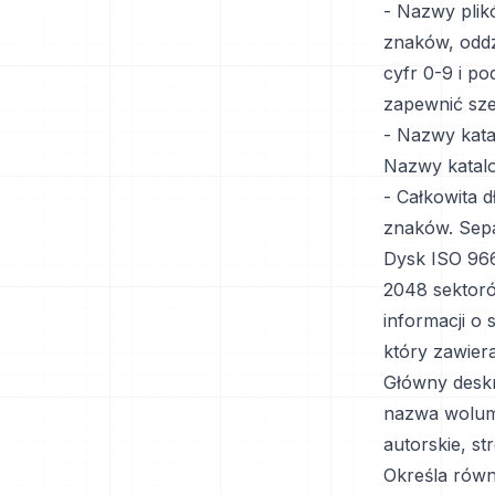
- Nazwy plik
znaków, oddz
cyfr 0-9 i p
zapewnić sze
- Nazwy kata
Nazwy katalo
- Całkowita d
znaków. Sepa
Dysk ISO 966
2048 sektor
informacji o
który zawier
Główny deskr
nazwa wolumi
autorskie, s
Określa równi