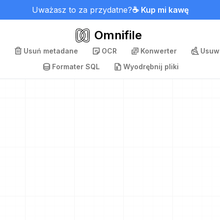
Uważasz to za przydatne?
☕ Kup mi kawę
Omnifile
Usuń metadane
OCR
Konwerter
Usuwa
Formater SQL
Wyodrębnij pliki