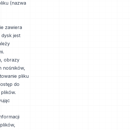
pliku (nazwa
ą
ie zawiera
dysk jest
ależy
i.
h, obrazy
h nośników,
towanie pliku
dostęp do
plików.
wując
nformacji
plików,