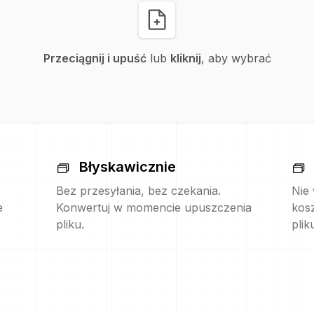
Przeciągnij i upuść
lub
kliknij
, aby wybrać
Błyskawicznie
Bez przesyłania, bez czekania.
Nie
e
Konwertuj w momencie upuszczenia
kos
pliku.
plik