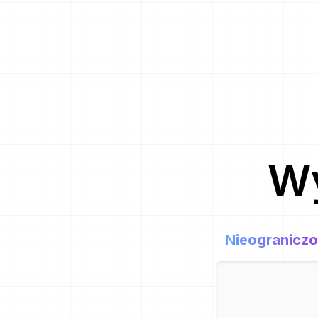
Wy
Nieogranicz