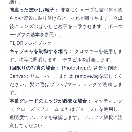
細
）。
間違ったぼかし/粒子：
非常にシャープな被写体を柔
らかい背景に貼り付けると、それが目立ちます。合成
後にレンズのぼかしと粒子を一致させます（
ポータ
ー-ダフの基本
を参照）。
TL;DRプレイブック
キャプチャを制御する場合：
クロマキーを使用しま
す。均等に照明します。
デスピル
を計画します。
1回限りの写真の場合：
Photoshopの
背景を削除
、
Canvaの
リムーバー
、または
remove.bg
を試してく
ださい。髪の毛はブラシ/マッティングで洗練しま
す。
本番グレードのエッジが必要な場合：
マッティング
（
クローズドフォーム
またはディープ）を使用し、
透明度でアルファを確認します。
アルファ解釈
に注
意してください。