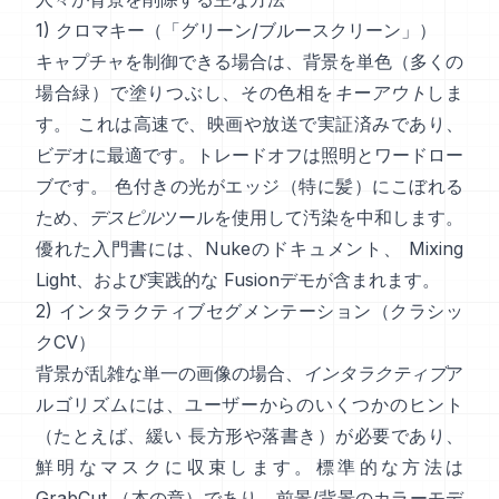
1) クロマキー（「グリーン/ブルースクリーン」）
キャプチャを制御できる場合は、背景を単色（多くの
場合緑）で塗りつぶし、その色相を
キーアウト
しま
す。 これは高速で、映画や放送で実証済みであり、
ビデオに最適です。トレードオフは照明とワードロー
ブです。 色付きの光がエッジ（特に髪）にこぼれる
ため、
デスピル
ツールを使用して汚染を中和します。
優れた入門書には、
Nukeのドキュメント
、
Mixing
Light
、および実践的な
Fusionデモ
が含まれます。
2) インタラクティブセグメンテーション（クラシッ
クCV）
背景が乱雑な単一の画像の場合、
インタラクティブ
ア
ルゴリズムには、ユーザーからのいくつかのヒント
（たとえば、緩い 長方形や落書き）が必要であり、
鮮明なマスクに収束します。標準的な方法は
GrabCut
（
本の章
）であり、前景/背景のカラーモデ