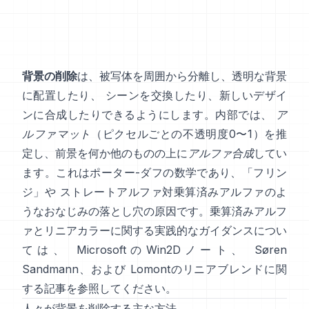
背景の削除
は、被写体を周囲から分離し、透明な背景
に配置したり、 シーンを交換したり、新しいデザイ
ンに合成したりできるようにします。内部では、
ア
ルファマット
（ピクセルごとの不透明度0〜1）を推
定し、前景を何か他のものの上に
アルファ合成
してい
ます。これは
ポーター-ダフ
の数学であり、「フリン
ジ」や
ストレートアルファ対乗算済みアルファ
のよ
うなおなじみの落とし穴の原因です。乗算済みアルフ
ァとリニアカラーに関する実践的なガイダンスについ
ては、
MicrosoftのWin2Dノート
、
Søren
Sandmann
、および
Lomontのリニアブレンドに関
する記事
を参照してください。
人々が背景を削除する主な方法