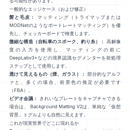
る可能性があります。
一般的なエッジケース（および修正）
髪と毛皮：
マッティング（トライマップまたは
MODNet
のようなポートレートマッティング）を優
先し、チェッカーボードで検査します。
微細な構造（自転車のスポーク、釣り糸）：
高解像
度の入力を使用し、マッティングの前に
DeepLabv3+
などの境界認識セグメンターを前処理
ステップとして使用します。
透けて見えるもの（煙、ガラス）：
部分的なアルフ
ァと、多くの場合、前景色の推定が必要です
（
FBA
）。
ビデオ会議：
きれいなプレートをキャプチャできる
場合は、
Background Matting V2
は、単純な「仮想
背景」トグルよりも自然に見えます。
これが現実世界でどこに現れるか