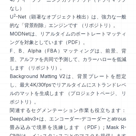
なし）
2
U
-Net
（顕著なオブジェクト検出）は、強力な一般
的な「背景削除」エンジンです
（
リポジトリ
）。
MODNet
は、リアルタイムのポートレートマッティ
ングを対象としています（
PDF
）。
F、B、Alpha（FBA）マッティング
は、前景、背
景、アルファを共同で予測して、カラーハローを低減
します
（
リポジトリ
）。
Background Matting V2
は、背景プレートを想定
し、最大4K/30fpsでリアルタイムにストランドレベ
ルのマットを生成します
（
プロジェクトページ
、
リ
ポジトリ
）。
関連するセグメンテーション作業も役立ちます：
DeepLabv3+
は、エンコーダー-デコーダーとatrous
畳み込みで境界を洗練します
（
PDF
）;
Mask R-
CNN
は、インスタンスごとのマスクを提供します