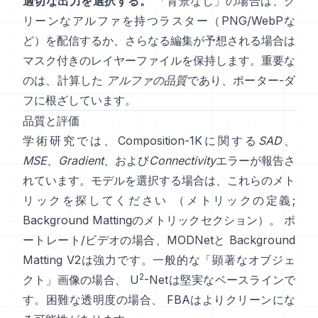
適切な出力を選択する。
「背景なし」の場合は、ク
リーンなアルファを持つラスター（PNG/WebPな
ど）を配信するか、さらなる編集が予想される場合は
マスク付きのレイヤーファイルを保持します。重要な
のは、計算した
アルファの品質
であり、
ポーター-ダ
フ
に根ざしています。
品質と評価
学術研究では、
Composition-1K
に関する
SAD
、
MSE
、
Gradient
、および
Connectivity
エラーが報告さ
れています。モデルを選択する場合は、これらのメト
リックを探してください
（
メトリックの定義
;
Background Mattingのメトリックセクション
）。 ポ
ートレート/ビデオの場合、
MODNet
と
Background
Matting V2
は強力です。一般的な「顕著なオブジェ
2
クト」画像の場合、
U
-Net
は堅実なベースラインで
す。困難な透明度の場合、
FBA
はよりクリーンにな