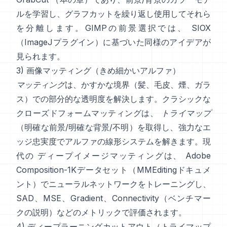
ルを学習し、グラフカットを繰り返し使用してそれら
を分離します。
GIMPの前景選択
では、
SIOX
（
ImageJプラグイン
）に基づいた同様のアイデアが
見られます。
3) 画像マッティング（きめ細かいアルファ）
マッティング
は、かすかな境界（髪、毛皮、煙、ガラ
ス）での部分的な透明度を解決します。クラシックな
クローズドフォームマッティング
は、
トライマップ
（明確な前景/明確な背景/不明）を取得し、強力なエ
ッジ忠実度でアルファの線形システムを解きます。現
代の
ディープイメージマッティング
は、
Adobe
Composition-1K
データセット（
MMEditingドキュメ
ント
）でニューラルネットワークをトレーニングし、
SAD、MSE、Gradient、Connectivity（
ベンチマー
クの説明
）などのメトリックで評価されます。
4) ディープラーニングカットアウト（トライマップ