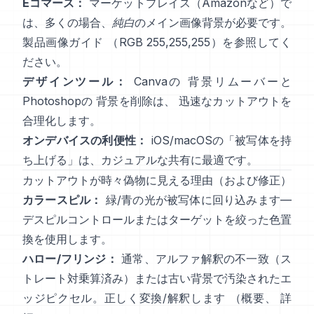
Eコマース：
マーケットプレイス（Amazonなど）で
は、多くの場合、
純白
のメイン画像背景が必要です。
製品画像ガイド
（RGB 255,255,255）を参照してく
ださい。
デザインツール：
Canvaの
背景リムーバー
と
Photoshopの
背景を削除
は、
迅速なカットアウトを
合理化します。
オンデバイスの利便性：
iOS/macOSの「
被写体を持
ち上げる
」は、カジュアルな共有に最適です。
カットアウトが時々偽物に見える理由（および修正）
カラースピル：
緑/青の光が被写体に回り込みます—
デスピルコントロール
またはターゲットを絞った色置
換を使用します。
ハロー/フリンジ：
通常、アルファ解釈の不一致（ス
トレート対乗算済み）または古い背景で汚染されたエ
ッジピクセル。正しく変換/解釈します
（
概要
、
詳