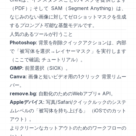
（
PDF
）; そして
SAM（Segment Anything）
は、
なじみのない画像に対してゼロショットマスクを生成
する
プロンプト可能
な基盤モデルです。
人気のあるツールが行うこと
Photoshop
:
背景を削除
クイックアクションは、内部
で「被写体を選択→レイヤーマスク」を実行します
（
ここで確認
;
チュートリアル
）。
GIMP
:
前景選択
（SIOX）。
Canva
: 画像と短いビデオ用の1クリック
背景リムー
バー
。
remove.bg
: 自動化のためのWebアプリ+
API
。
Appleデバイス
: 写真/Safari/クイックルックのシステ
ムレベルの「
被写体を持ち上げる
」
（
iOSでのカット
アウト
）。
よりクリーンなカットアウトのためのワークフローの