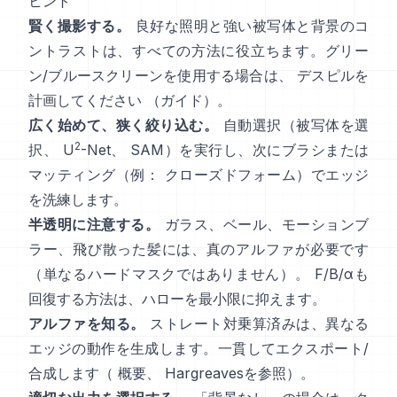
ヒント
賢く撮影する。
良好な照明と強い被写体と背景のコ
ントラストは、すべての方法に役立ちます。グリー
ン/ブルースクリーンを使用する場合は、
デスピル
を
計画してください
（
ガイド
）。
広く始めて、狭く絞り込む。
自動選択（被写体を選
2
択、
U
-Net
、
SAM
）を実行し、次にブラシまたは
マッティング（例：
クローズドフォーム
）でエッジ
を洗練します。
半透明に注意する。
ガラス、ベール、モーションブ
ラー、飛び散った髪には、真のアルファが必要です
（単なるハードマスクではありません）。
F/B/α
も
回復する方法は、ハローを最小限に抑えます。
アルファを知る。
ストレート対乗算済み
は、異なる
エッジの動作を生成します。一貫してエクスポート/
合成します（
概要
、
Hargreaves
を参照）。