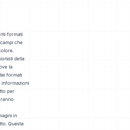
ti formati
i campi che
colore.
onisti della
dove la
ei formati
 informazioni
tto per
rranno
agini in
tto. Questa