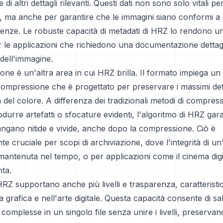
 di altri dettagli rilevanti. Questi dati non sono solo vitali pe
, ma anche per garantire che le immagini siano conformi a 
cenze. Le robuste capacità di metadati di HRZ lo rendono un
 le applicazioni che richiedono una documentazione dettagl
dell'immagine.
ne è un'altra area in cui HRZ brilla. Il formato impiega un 
compressione che è progettato per preservare i massimi det
 del colore. A differenza dei tradizionali metodi di compres
durre artefatti o sfocature evidenti, l'algoritmo di HRZ gar
ngano nitide e vivide, anche dopo la compressione. Ciò è
te cruciale per scopi di archiviazione, dove l'integrità di u
antenuta nel tempo, o per applicazioni come il cinema digi
nta.
RZ supportano anche più livelli e trasparenza, caratterist
a grafica e nell'arte digitale. Questa capacità consente di sa
complesse in un singolo file senza unire i livelli, preservan