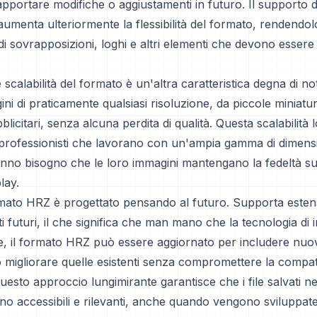
i apportare modifiche o aggiustamenti in futuro. Il supporto d
umenta ulteriormente la flessibilità del formato, rendendol
di sovrapposizioni, loghi e altri elementi che devono essere i
 scalabilità del formato è un'altra caratteristica degna di 
ini di praticamente qualsiasi risoluzione, da piccole miniat
blicitari, senza alcuna perdita di qualità. Questa scalabilità
i professionisti che lavorano con un'ampia gamma di dimensi
nno bisogno che le loro immagini mantengano la fedeltà su 
lay.
ormato HRZ è progettato pensando al futuro. Supporta esten
 futuri, il che significa che man mano che la tecnologia di 
ve, il formato HRZ può essere aggiornato per includere nuo
o migliorare quelle esistenti senza compromettere la compatibi
uesto approccio lungimirante garantisce che i file salvati n
o accessibili e rilevanti, anche quando vengono sviluppat