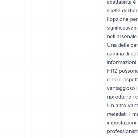
adattabilità 
scelta delibe
l'opzione per
significativa
nell'arsenale
Una delle car
gamma di col
informazioni 
HRZ possono r
di loro rispet
vantaggioso i
riprodurre i c
Un altro vant
metadati. I m
impostazioni 
professionist