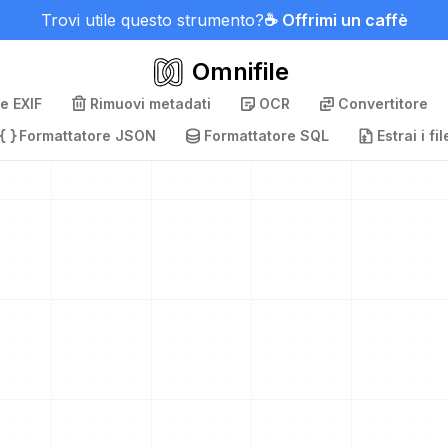
Trovi utile questo strumento?
☕ Offrimi un caffè
Omnifile
e EXIF
Rimuovi metadati
OCR
Convertitore
Formattatore JSON
Formattatore SQL
Estrai i fil