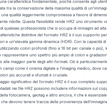
è una caratteristica fondamentale, poiché consente agli utent
rata tra la conservazione della massima qualità di un'immag
 una qualità leggermente compromessa a favore di dimension
mente ridotte. Questa flessibilità rende HRZ uno strumento ve
 di qualsiasi professionista che si occupa di immagini ad alta
atteristiche distintive del formato HRZ è il suo supporto p
ori e un'elevata gamma dinamica (HDR). Con la capacità d
utilizzando colori profondi (fino a 16 bit per canale o più), 
appresentare uno spettro più ampio di colori e gradazioni 
to alla maggior parte degli altri formati. Ciò è particolarment
n campi come il cinema digitale e l'imaging medico, dove ca
olori più accurati e sfumati è cruciale.
aggio significativo del formato HRZ è il suo completo suppo
etadati nei file HRZ possono includere informazioni sul copy
della fotocamera, geotag e altro ancora, il che è essenziale
i che devono tenere traccia della provenienza dell'immagine