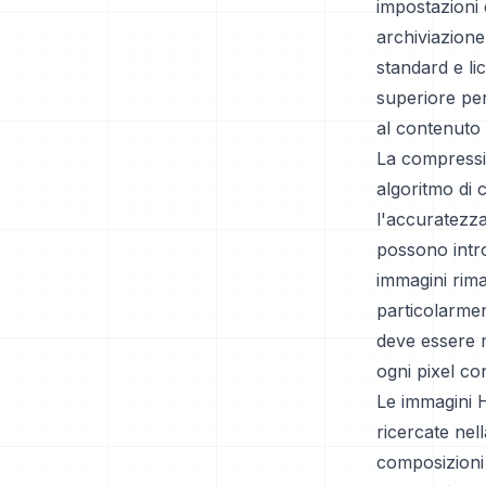
impostazioni e
archiviazione
standard e li
superiore per
al contenuto 
La compressio
algoritmo di 
l'accuratezza
possono intro
immagini rima
particolarmen
deve essere m
ogni pixel co
Le immagini H
ricercate nell
composizioni 