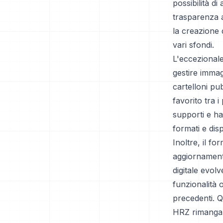
possibilità d
trasparenza a
la creazione 
vari sfondi.
L'eccezionale
gestire immag
cartelloni pub
favorito tra 
supporti e ha
formati e disp
Inoltre, il f
aggiornamenti
digitale evol
funzionalità 
precedenti. Q
HRZ rimangan