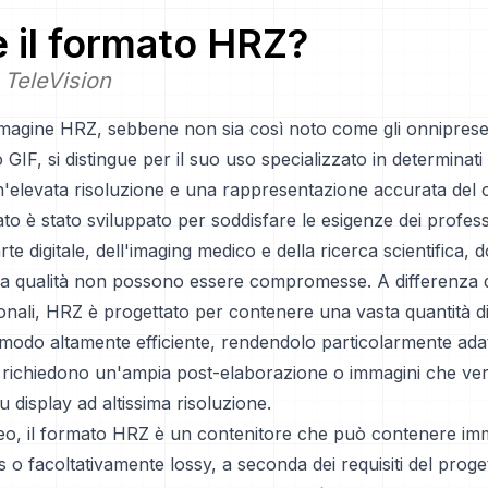
è il formato
HRZ
?
 TeleVision
mmagine HRZ, sebbene non sia così noto come gli onnipresen
IF, si distingue per il suo uso specializzato in determinat
'elevata risoluzione e una rappresentazione accurata del 
o è stato sviluppato per soddisfare le esigenze dei professi
arte digitale, dell'imaging medico e della ricerca scientifica, 
 la qualità non possono essere compromesse. A differenza d
nali, HRZ è progettato per contenere una vasta quantità di
n modo altamente efficiente, rendendolo particolarmente ada
 richiedono un'ampia post-elaborazione o immagini che ve
u display ad altissima risoluzione.
eo, il formato HRZ è un contenitore che può contenere imm
 o facoltativamente lossy, a seconda dei requisiti del proge