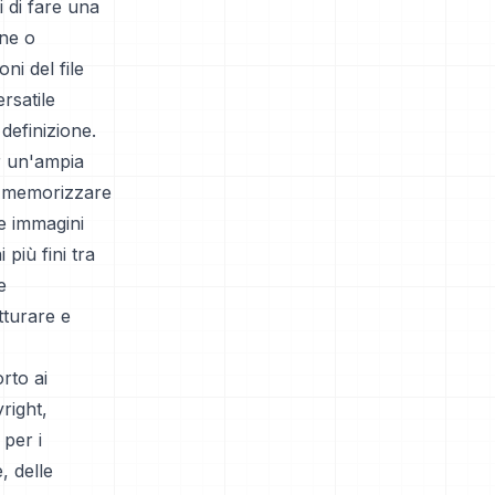
i di fare una
ine o
i del file
rsatile
 definizione.
er un'ampia
i memorizzare
le immagini
più fini tra
e
tturare e
rto ai
right,
 per i
, delle