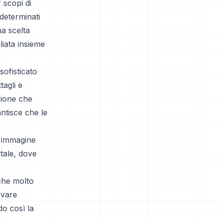
r scopi di
determinati
a scelta
iata insieme
sofisticato
tagli e
sione che
antisce che le
n'immagine
tale, dove
iche molto
lvare
do così la