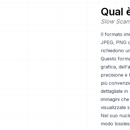
Qual 
Slow Scan
Il formato i
JPEG, PNG o G
richiedono un
Questo format
grafica, dell'
precisione e
più convenzio
dettagliate i
immagini che
visualizzate s
Nel suo nucl
modo lossless