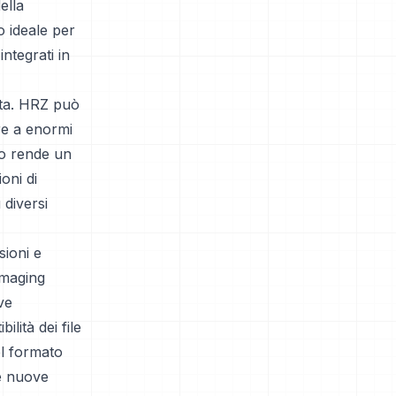
ella
o ideale per
ntegrati in
nota. HRZ può
ure a enormi
 lo rende un
oni di
diversi
sioni e
imaging
ve
lità dei file
el formato
e nuove