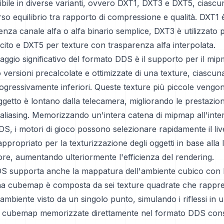
bile in diverse varianti, ovvero DXT1, DXT3 e DXT5, ciascun
rso equilibrio tra rapporto di compressione e qualità. DXT1 
enza canale alfa o alfa binario semplice, DXT3 è utilizzato 
icito e DXT5 per texture con trasparenza alfa interpolata.
aggio significativo del formato DDS è il supporto per il mip
ersioni precalcolate e ottimizzate di una texture, ciascun
rogressivamente inferiori. Queste texture più piccole vengon
etto è lontano dalla telecamera, migliorando le prestazion
 di aliasing. Memorizzando un'intera catena di mipmap all'inte
DDS, i motori di gioco possono selezionare rapidamente il live
 appropriato per la texturizzazione degli oggetti in base alla
ore, aumentando ulteriormente l'efficienza del rendering.
DS supporta anche la mappatura dell'ambiente cubico con l
 cubemap è composta da sei texture quadrate che rappre
n ambiente visto da un singolo punto, simulando i riflessi in
 cubemap memorizzate direttamente nel formato DDS conse