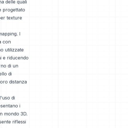
a delle quali
è progettato
per texture
mapping. I
a con
o utilizzate
i e riducendo
rno di un
llo di
 loro distanza
'uso di
sentano i
 un mondo 3D.
nte riflessi