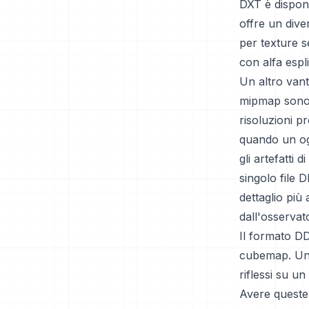
DXT è disponi
offre un dive
per texture s
con alfa espl
Un altro vant
mipmap sono v
risoluzioni p
quando un ogg
gli artefatti
singolo file 
dettaglio più
dall'osservat
Il formato D
cubemap. Una
riflessi su u
Avere queste