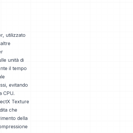
, utilizzato
altre
er
le unità di
nte il tempo
ale
ssi, evitando
la CPU.
irectX Texture
dita che
erimento della
 compressione