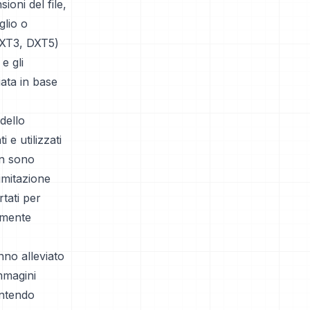
oni del file,
glio o
 DXT3, DXT5)
e gli
iata in base
dello
e utilizzati
on sono
imitazione
tati per
almente
anno alleviato
immagini
entendo