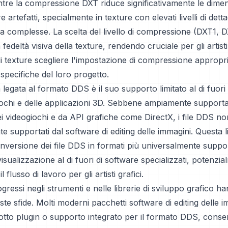
re la compressione DXT riduce significativamente le dimensi
 artefatti, specialmente in texture con elevati livelli di detta
lfa complesse. La scelta del livello di compressione (DXT1,
a fedeltà visiva della texture, rendendo cruciale per gli artisti 
di texture scegliere l'impostazione di compressione appropr
 specifiche del loro progetto.
a legata al formato DDS è il suo supporto limitato al di fuori 
iochi e delle applicazioni 3D. Sebbene ampiamente supportati 
ei videogiochi e da API grafiche come DirectX, i file DDS n
e supportati dal software di editing delle immagini. Questa l
onversione dei file DDS in formati più universalmente suppor
 visualizzazione al di fuori di software specializzati, potenzi
 flusso di lavoro per gli artisti grafici.
ogressi negli strumenti e nelle librerie di sviluppo grafico h
ste sfide. Molti moderni pacchetti software di editing delle 
otto plugin o supporto integrato per il formato DDS, cons