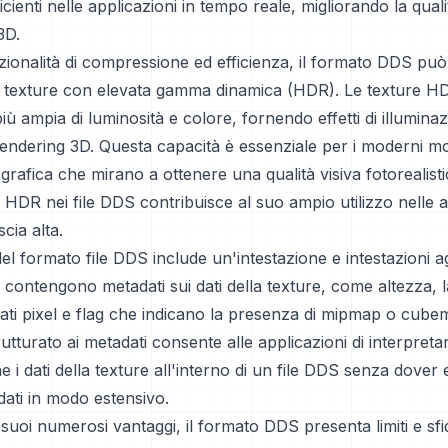
ficienti nelle applicazioni in tempo reale, migliorando la qua
3D.
nzionalità di compressione ed efficienza, il formato DDS può
texture con elevata gamma dinamica (HDR). Le texture H
 ampia di luminosità e colore, fornendo effetti di illuminaz
l rendering 3D. Questa capacità è essenziale per i moderni mo
grafica che mirano a ottenere una qualità visiva fotorealistic
HDR nei file DDS contribuisce al suo ampio utilizzo nelle a
scia alta.
del formato file DDS include un'intestazione e intestazioni a
 contengono metadati sui dati della texture, come altezza, 
ati pixel e flag che indicano la presenza di mipmap o cub
utturato ai metadati consente alle applicazioni di interpretar
e i dati della texture all'interno di un file DDS senza dover
 dati in modo estensivo.
suoi numerosi vantaggi, il formato DDS presenta limiti e sfi