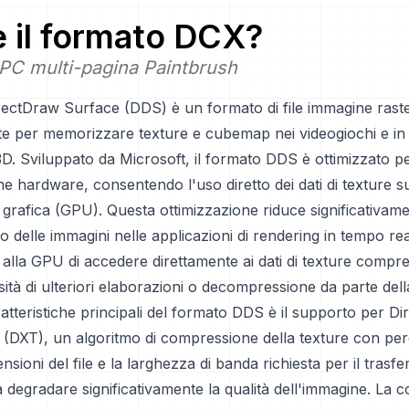
è il formato
DCX
?
PC multi-pagina Paintbrush
rectDraw Surface (DDS) è un formato di file immagine raster
te per memorizzare texture e cubemap nei videogiochi e in 
3D. Sviluppato da Microsoft, il formato DDS è ottimizzato p
ne hardware, consentendo l'uso diretto dei dati di texture sul
grafica (GPU). Questa ottimizzazione riduce significativame
o delle immagini nelle applicazioni di rendering in tempo re
lla GPU di accedere direttamente ai dati di texture compre
sità di ulteriori elaborazioni o decompressione da parte del
atteristiche principali del formato DDS è il supporto per D
(DXT), un algoritmo di compressione della texture con per
nsioni del file e la larghezza di banda richiesta per il trasf
 degradare significativamente la qualità dell'immagine. La