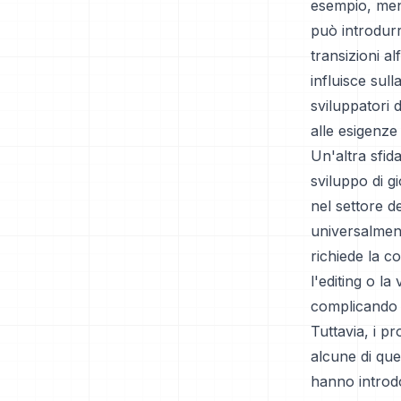
esempio, ment
può introdurre
transizioni a
influisce sull
sviluppatori 
alle esigenze
Un'altra sfid
sviluppo di g
nel settore d
universalment
richiede la c
l'editing o la
complicando il
Tuttavia, i pr
alcune di que
hanno introd