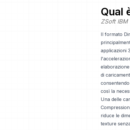
Qual 
ZSoft IBM 
Il formato Di
principalmen
applicazioni 
l'accelerazio
elaborazione 
di caricament
consentendo a
così la neces
Una delle car
Compression 
riduce le dime
texture senza