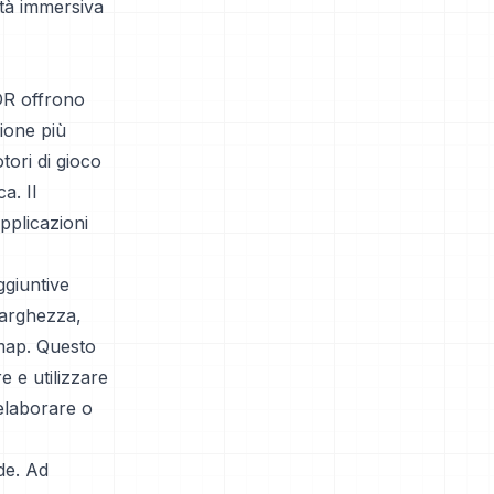
lità immersiva
DR offrono
ione più
tori di gioco
a. Il
pplicazioni
ggiuntive
larghezza,
emap. Questo
e e utilizzare
 elaborare o
de. Ad