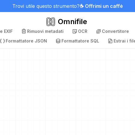
Trovi utile questo strumento?
☕ Offrimi un caffè
Omnifile
e EXIF
Rimuovi metadati
OCR
Convertitore
Formattatore JSON
Formattatore SQL
Estrai i fil