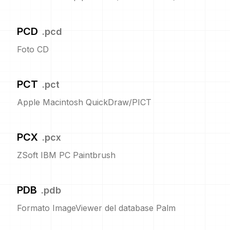
PCD
.
pcd
Foto CD
PCT
.
pct
Apple Macintosh QuickDraw/PICT
PCX
.
pcx
ZSoft IBM PC Paintbrush
PDB
.
pdb
Formato ImageViewer del database Palm